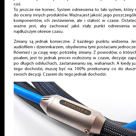
coś.
To jeszcze nie koniec. System odniesienia to taki system, który 
do oceny innych produktów. Ważna jest jakość jego poszczegó
komponentów, ich zestawienie, ale i stałość w czasie. Ostate
ważne jest, aby zachować jakiś stały punkt odniesienia w
najdłuższym okresie czasu.
Zmiany są jednak konieczne. Z każdego punktu widzenia. Je
audiofilem i dziennikarzem, obydwoma tymi postaciami jednocze
Również i ja czuję więc potrzebę zmiany. Z powodów, o któryc
pisałem, jest to jednak proces rozłożony w czasie, decyzje zap
po długich odsłuchach, zastanawianiu się, wahaniach. A kiedy j
tego dochodzi, muszę być na 100% przekonany co do słuszn
swoich decyzji. Czasem do tego jednak dochodzi.