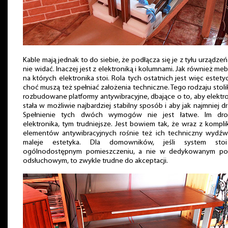
Kable mają jednak to do siebie, że podłącza się je z tyłu urządzeń 
nie widać. Inaczej jest z elektroniką i kolumnami. Jak również meb
na których elektronika stoi. Rola tych ostatnich jest więc estety
choć muszą też spełniać założenia techniczne. Tego rodzaju stolik
rozbudowane platformy antywibracyjne, dbające o to, aby elektr
stała w możliwie najbardziej stabilny sposób i aby jak najmniej dr
Spełnienie tych dwóch wymogów nie jest łatwe. Im dro
elektronika, tym trudniejsze. Jest bowiem tak, że wraz z kompli
elementów antywibracyjnych rośnie też ich techniczny wydźwi
maleje estetyka. Dla domowników, jeśli system st
ogólnodostępnym pomieszczeniu, a nie w dedykowanym po
odsłuchowym, to zwykle trudne do akceptacji.