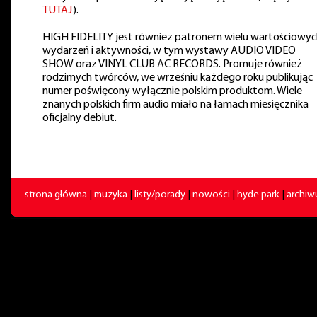
TUTAJ
).
HIGH FIDELITY jest również patronem wielu wartościowyc
wydarzeń i aktywności, w tym wystawy AUDIO VIDEO
SHOW oraz VINYL CLUB AC RECORDS. Promuje również
rodzimych twórców, we wrześniu każdego roku publikując
numer poświęcony wyłącznie polskim produktom. Wiele
znanych polskich firm audio miało na łamach miesięcznika
oficjalny debiut.
strona główna
|
muzyka
|
listy/porady
|
nowości
|
hyde park
|
archi