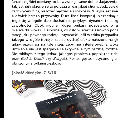
fanach ciężkiej odmiany rocka wywołuje same dobre skojarzenia. 
tak jest, jeśli określenie to porusza w was jakieś struny, będziecie 
zachwyceni z
13
, piszczeć będziecie z rozkoszy. Muzyka jest świ
a dźwięk bardzo przyzwoity. Duża ilość kompresji, niezbędną,
tego się w ogóle dało słuchać nie przykryła dynamiki i nie zg
żywotności. Obok mocnej, dużej perkusji pozostawiono s
miejsca dla wokalu Ossborne’a, co dało w efekcie zarówno poc
mocy, jak i pewnego rodzaju intymność, jeśli w takim przypadk
takiego w ogóle istnieje. Ładnie słychać efekty nałożone na gł
gitary przycinają na tyle niżej, żeby nie interferować z wok
Brzmienie nie jest specjalnie selektywne, a tym bardziej rozdzie
Nie robiłbym z tego jednak jakiegoś problemu, popiskując cic
przy
God is Dead?
czy
Zeitgeist
. Pełne, gęste, nasycone gra
obniżonym środkiem ciężkości.
Jakość dźwięku: 7-8/10