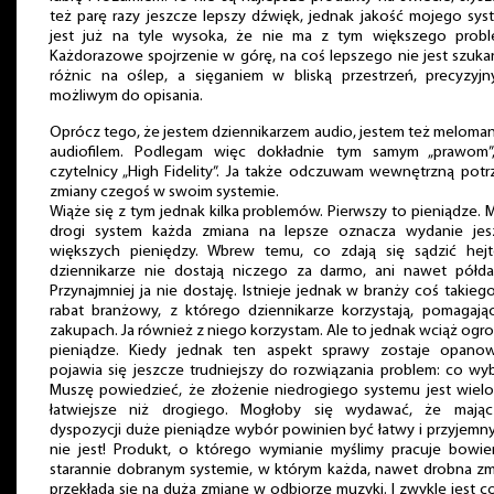
też parę razy jeszcze lepszy dźwięk, jednak jakość mojego sy
jest już na tyle wysoka, że nie ma z tym większego probl
Każdorazowe spojrzenie w górę, na coś lepszego nie jest szuk
różnic na oślep, a sięganiem w bliską przestrzeń, precyzyjn
możliwym do opisania.
Oprócz tego, że jestem dziennikarzem audio, jestem też meloma
audiofilem. Podlegam więc dokładnie tym samym „prawom”
czytelnicy „High Fidelity”. Ja także odczuwam wewnętrzną pot
zmiany czegoś w swoim systemie.
Wiąże się z tym jednak kilka problemów. Pierwszy to pieniądze. 
drogi system każda zmiana na lepsze oznacza wydanie jes
większych pieniędzy. Wbrew temu, co zdają się sądzić hejte
dziennikarze nie dostają niczego za darmo, ani nawet półda
Przynajmniej ja nie dostaję. Istnieje jednak w branży coś takiego
rabat branżowy, z którego dziennikarze korzystają, pomagają
zakupach. Ja również z niego korzystam. Ale to jednak wciąż og
pieniądze. Kiedy jednak ten aspekt sprawy zostaje opanow
pojawia się jeszcze trudniejszy do rozwiązania problem: co wy
Muszę powiedzieć, że złożenie niedrogiego systemu jest wiel
łatwiejsze niż drogiego. Mogłoby się wydawać, że mają
dyspozycji duże pieniądze wybór powinien być łatwy i przyjemny
nie jest! Produkt, o którego wymianie myślimy pracuje bowi
starannie dobranym systemie, w którym każda, nawet drobna z
przekłada się na dużą zmianę w odbiorze muzyki. I zwykle jest c