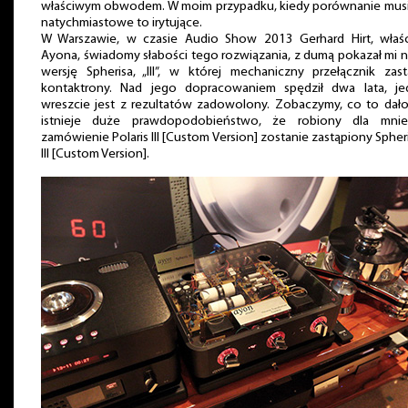
właściwym obwodem. W moim przypadku, kiedy porównanie musi
natychmiastowe to irytujące.
W Warszawie, w czasie Audio Show 2013 Gerhard Hirt, właści
Ayona, świadomy słabości tego rozwiązania, z dumą pokazał mi
wersję Spherisa, „III”, w której mechaniczny przełącznik zast
kontaktrony. Nad jego dopracowaniem spędził dwa lata, je
wreszcie jest z rezultatów zadowolony. Zobaczymy, co to dało
istnieje duże prawdopodobieństwo, że robiony dla mni
zamówienie Polaris III [Custom Version] zostanie zastąpiony Sphe
III [Custom Version].