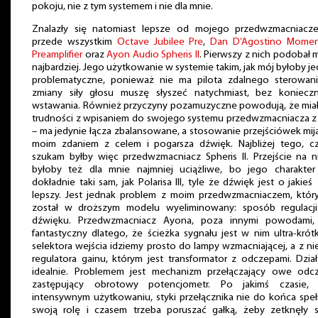
pokoju, nie z tym systemem i nie dla mnie.
Znalazły się natomiast lepsze od mojego przedwzmacniacze
przede wszystkim
Octave Jubilee Pre
,
Dan D’Agostino Mome
Preamplifier
oraz
Ayon Audio Spheris II
. Pierwszy z nich podobał m
najbardziej. Jego użytkowanie w systemie takim, jak mój byłoby j
problematyczne, ponieważ nie ma pilota zdalnego sterowani
zmiany siły głosu muszę słyszeć natychmiast, bez konieczn
wstawania. Również przyczyny pozamuzyczne powodują, że mia
trudności z wpisaniem do swojego systemu przedwzmacniacza z
– ma jedynie łącza zbalansowane, a stosowanie przejściówek mija
moim zdaniem z celem i pogarsza dźwięk. Najbliżej tego, c
szukam byłby więc przedwzmacniacz Spheris II. Przejście na 
byłoby też dla mnie najmniej uciążliwe, bo jego charakter 
dokładnie taki sam, jak Polarisa III, tyle że dźwięk jest o jakie
lepszy. Jest jednak problem z moim przedwzmacniaczem, który
został w droższym modelu wyeliminowany: sposób regulacji 
dźwięku. Przedwzmacniacz Ayona, poza innymi powodami, 
fantastyczny dlatego, że ścieżka sygnału jest w nim ultra-krót
selektora wejścia idziemy prosto do lampy wzmacniającej, a z ni
regulatora gainu, którym jest transformator z odczepami. Dzia
idealnie. Problemem jest mechanizm przełączający owe odcz
zastępujący obrotowy potencjometr. Po jakimś czasie, 
intensywnym użytkowaniu, styki przełącznika nie do końca speł
swoją rolę i czasem trzeba poruszać gałką, żeby zetknęły s