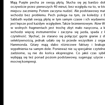
Mają Purple pecha ze swoją płytą. Słucha się jej bardzo dob
oczywiście przez pierwszych 40 minut, bez względu na to, w k
miejscu zaczniemy. Potem zaczyna nudzić. Ale podstawowy mat
wchodzi bez problemu. Pech polega na tym, że koledzy z B
Sabbath wydali swoją płytę w tym samym czasie i ich wydawni
jest lepsze pod każdym względem. Także brzmieniowym.
Now Wh
w wolnych fragmentach jest trochę zbyt mało nasycona, a k
wchodzi więcej instrumentów i zaczyna się jazda, spada z k
czytelność. Słychać, że starano się połączyć gęste granie z 
selektywnością, jednak udało się to przede wszystkim z orga
Hammonda. Gitary mają słabo różnicowe faktury i brakuj
wypełnienia na samym dole. Ponieważ nie są specjalnie czytelne
zadziorne, są nie do końca ekspresyjne. Co jakiś czas sybil
wybijają się też ponad poziom podstawowy, sugerując użycie 
mocnej kompresji.