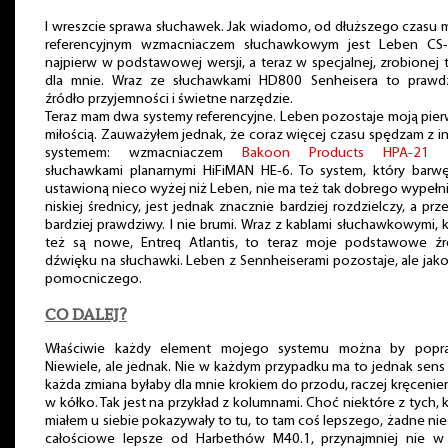
I wreszcie sprawa słuchawek. Jak wiadomo, od dłuższego czasu
referencyjnym wzmacniaczem słuchawkowym jest Leben CS-
najpierw w podstawowej wersji, a teraz w specjalnej, zrobionej 
dla mnie. Wraz ze słuchawkami HD800 Senheisera to prawd
źródło przyjemności i świetne narzędzie.
Teraz mam dwa systemy referencyjne. Leben pozostaje moją pie
miłością. Zauważyłem jednak, że coraz więcej czasu spędzam z 
systemem: wzmacniaczem
Bakoon Products HPA-21
o
słuchawkami planarnymi HiFiMAN HE-6. To system, który barw
ustawioną nieco wyżej niż Leben, nie ma też tak dobrego wypełn
niskiej średnicy, jest jednak znacznie bardziej rozdzielczy, a prz
bardziej prawdziwy. I nie brumi. Wraz z kablami słuchawkowymi, 
też są nowe, Entreq Atlantis, to teraz moje podstawowe źr
dźwięku na słuchawki. Leben z Sennheiserami pozostaje, ale jak
pomocniczego.
CO DALEJ?
Właściwie każdy element mojego systemu można by popra
Niewiele, ale jednak. Nie w każdym przypadku ma to jednak sens 
każda zmiana byłaby dla mnie krokiem do przodu, raczej kręcenie
w kółko. Tak jest na przykład z kolumnami. Choć niektóre z tych, 
miałem u siebie pokazywały to tu, to tam coś lepszego, żadne nie
całościowe lepsze od Harbethów M40.1, przynajmniej nie w