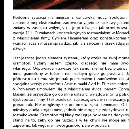
Podobna sytuacja ma miejsce z końcówką mocy, Soulution 
Jestem z niej ekstremalnie zadowolony, jednak ciekawy jestem
zmiany w zasilaniu wpłynęły na jego dźwięk i jak brzmi nowa
wersja 711. O zmianach konstrukcyjnych rozmawiałem w Monac
z właścicielem firmy, Cyrillem Hammerem oraz konstruktorem 
wzmacniacza i muszę sprawdzić, jak ich założenia przekładają s
dźwięk.
Jest jeszcze jeden element systemu, który czeka na swój mom
gramofon. Pytany jestem często, dlaczego nie mam swo
własnego. Odpowiadam zawsze tak samo: niemal bez przerwy 
mnie gramofony w teście i nie miałbym gdzie go postawić. Ja
półtora roku temu się jednak przełamałem i zamówiłem dla si
specjalną wersję gramofonu Acutus marki Avid Hi-Fi, z ramienie
V. Ponieważ umówiłem się z właścicielem Avida, panem Conr
Masem, że przyjedzie go do mnie ustawić, wylądował on u pols
dystrybutora firmy. I tak przeleżał, zapieczętowany i nieruszany, 
ponad rok. Nie mogliśmy się po prostu zgrać terminami. Od k
miesięcy pudła stoją u mnie, jednak nie mogę się zdecydować n
rozpakowanie. Gramofon tej klasy zasługuje bowiem na dedyko
stand, na to, żeby go nie ruszać, a w tej chwili nie mogę mu
zapewnić. Tak więc mam swój gramofon, ale w pudłach.