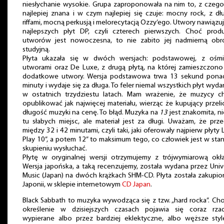
niesłychanie wysokie. Grupa zaproponowała na nim to, z czego
najlepiej znana i w czym najlepiej się czuje: mocny rock, z dł
riffami, mocną perkusją i melorecytacją Ozzy’ego. Utwory nawiązu
najlepszych płyt DP, czyli czterech pierwszych. Choć produ
utworów jest nowoczesna, to nie zabito jej nadmierną obr
studyjną.
Płyta ukazała się w dwóch wersjach: podstawowej, z ośm
utworami oraz De Luxe, z drugą płytą, na której zamieszczono
dodatkowe utwory. Wersja podstawowa trwa 13 sekund pona
minuty i wydaje się za długa. To feler niemal wszystkich płyt wyd
w ostatnich trzydziestu latach. Mam wrażenie, że muzycy chc
opublikować jak najwięcej materiału, wierząc że kupujący przeli
długość muzyki na cenę. To błąd. Muzyka na
13
jest znakomita, n
tu słabych miejsc, ale materiał jest za długi. Uważam, że prze
między 32 i 42 minutami, czyli taki, jaki oferowały najpierw płyty
Play 10”, a potem 12” to maksimum tego, co człowiek jest w sta
skupieniu wysłuchać.
Płytę w oryginalnej wersji otrzymujemy z trójwymiarową okła
Wersja japońska, a taką recenzujemy, została wydana przez Univ
Music (Japan) na dwóch krążkach SHM-CD. Płyta została zakupi
Japonii, w sklepie internetowym
CD Japan
.
Black Sabbath to muzyka wywodząca się z tzw. „hard rocka”. Ch
określenie w dzisiejszych czasach pojawia się coraz rzadz
wypierane albo przez bardziej eklektyczne, albo węższe styl