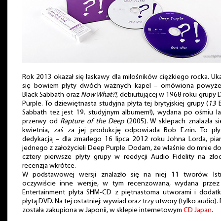
Rok 2013 okazał się łaskawy dla miłośników ciężkiego rocka. Uk
się bowiem płyty dwóch ważnych kapel – omówiona powyż
Black Sabbath oraz
Now What?!
, debiutującej w 1968 roku grupy
Purple. To dziewiętnasta studyjna płyta tej brytyjskiej grupy (
13
B
Sabbath też jest 19. studyjnym albumem!), wydana po ośmiu l
przerwy od
Rapture of the Deep
(2005). W sklepach znalazła s
kwietnia, zaś za jej produkcję odpowiada Bob Ezrin. To pły
dedykacją – dla zmarłego 16 lipca 2012 roku Johna Lorda, pian
jednego z założycieli Deep Purple. Dodam, że właśnie do mnie do
cztery pierwsze płyty grupy w reedycji Audio Fidelity na zło
recenzja wkrótce.
W podstawowej wersji znalazło się na niej 11 tworów. Istn
oczywiście inne wersje, w tym recenzowana, wydana przez
Entertainment płyta SHM-CD z piętnastoma utworami i dodat
płytą DVD. Na tej ostatniej: wywiad oraz trzy utwory (tylko audio). 
została zakupiona w Japonii, w sklepie internetowym
CD Japan
.