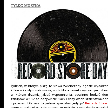
TYLKO MUZYKA
Tydzień, w którym piszę te słowa zwieńczony będzie wydarzen
które w każdym melomanie, audiofilu, a nawet zwyczajnym człow
w którym drzemią jakieś wspomnienia, powinno budzić de
zakupów. W USA to oczywiście Black Friday, dzień szaleństwa ob
i przecen. Dla nas to jednak specjalna „edycja”
Records Store
imprezy mającej na celu pomoc w wyjściu z podziemia niezale