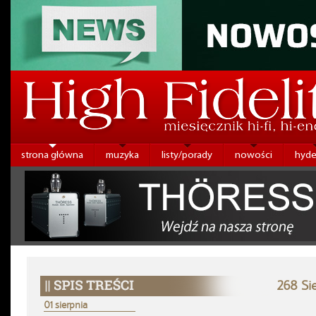
strona główna
muzyka
listy/porady
nowości
hyde
268 Si
01 sierpnia