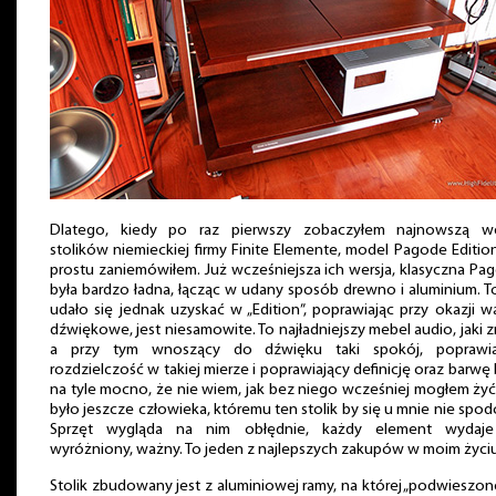
Dlatego, kiedy po raz pierwszy zobaczyłem najnowszą we
stolików niemieckiej firmy Finite Elemente, model Pagode Editio
prostu zaniemówiłem. Już wcześniejsza ich wersja, klasyczna Pa
była bardzo ładna, łącząc w udany sposób drewno i aluminium. T
udało się jednak uzyskać w „Edition”, poprawiając przy okazji w
dźwiękowe, jest niesamowite. To najładniejszy mebel audio, jaki 
a przy tym wnoszący do dźwięku taki spokój, poprawia
rozdzielczość w takiej mierze i poprawiający definicję oraz barwę
na tyle mocno, że nie wiem, jak bez niego wcześniej mogłem żyć
było jeszcze człowieka, któremu ten stolik by się u mnie nie spod
Sprzęt wygląda na nim obłędnie, każdy element wydaje
wyróżniony, ważny. To jeden z najlepszych zakupów w moim życiu
Stolik zbudowany jest z aluminiowej ramy, na której „podwieszon