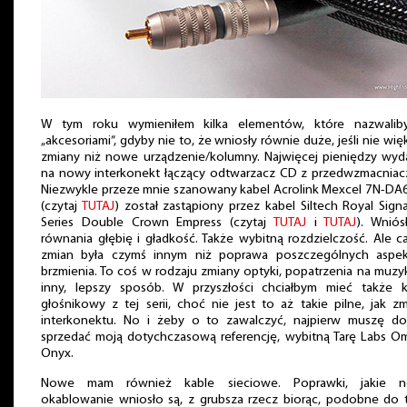
W tym roku wymieniłem kilka elementów, które nazwalib
„akcesoriami”, gdyby nie to, że wniosły równie duże, jeśli nie wię
zmiany niż nowe urządzenie/kolumny. Najwięcej pieniędzy wyd
na nowy interkonekt łączący odtwarzacz CD z przedwzmacniac
Niezwykle przeze mnie szanowany kabel Acrolink Mexcel 7N-DA
(czytaj
TUTAJ
) został zastąpiony przez kabel Siltech Royal Sign
Series Double Crown Empress (czytaj
TUTAJ
i
TUTAJ
). Wniós
równania głębię i gładkość. Także wybitną rozdzielczość. Ale c
zmian była czymś innym niż poprawa poszczególnych aspe
brzmienia. To coś w rodzaju zmiany optyki, popatrzenia na muz
inny, lepszy sposób. W przyszłości chciałbym mieć także k
głośnikowy z tej serii, choć nie jest to aż takie pilne, jak z
interkonektu. No i żeby o to zawalczyć, najpierw muszę do
sprzedać moją dotychczasową referencję, wybitną Tarę Labs O
Onyx.
Nowe mam również kable sieciowe. Poprawki, jakie 
okablowanie wniosło są, z grubsza rzecz biorąc, podobne do 