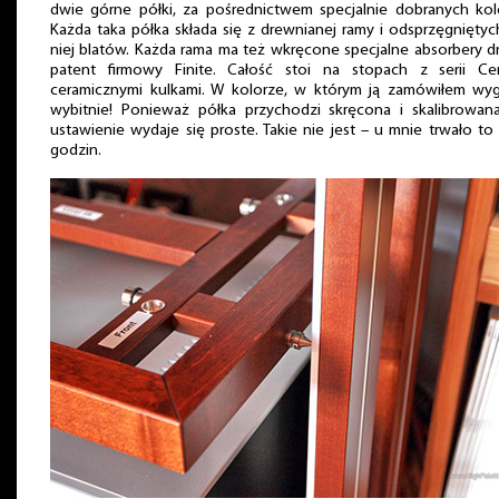
dwie górne półki, za pośrednictwem specjalnie dobranych kol
Każda taka półka składa się z drewnianej ramy i odsprzęgnięty
niej blatów. Każda rama ma też wkręcone specjalne absorbery d
patent firmowy Finite. Całość stoi na stopach z serii Ce
ceramicznymi kulkami. W kolorze, w którym ją zamówiłem wyg
wybitnie! Ponieważ półka przychodzi skręcona i skalibrowana
ustawienie wydaje się proste. Takie nie jest – u mnie trwało to 
godzin.