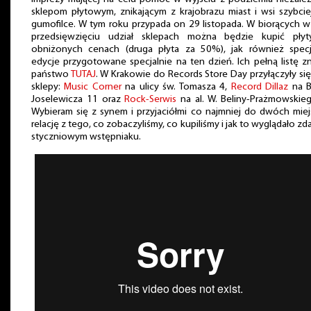
sklepom płytowym, znikającym z krajobrazu miast i wsi szybcie
gumofilce. W tym roku przypada on 29 listopada. W biorących 
przedsięwzięciu udział sklepach można będzie kupić pły
obniżonych cenach (druga płyta za 50%), jak również specj
edycje przygotowane specjalnie na ten dzień. Ich pełną listę z
państwo
TUTAJ
. W Krakowie do Records Store Day przyłączyły się
sklepy:
Music Corner
na ulicy św. Tomasza 4,
Record Dillaz
na B
Joselewicza 11 oraz
Rock-Serwis
na al. W. Beliny-Prażmowskie
Wybieram się z synem i przyjaciółmi co najmniej do dwóch miej
relację z tego, co zobaczyliśmy, co kupiliśmy i jak to wyglądało z
styczniowym wstępniaku.