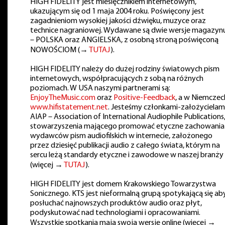
HIGH FIDELITY jest miesięcznikiem internetowym,
ukazującym się od 1 maja 2004 roku. Poświęcony jest
zagadnieniom wysokiej jakości dźwięku, muzyce oraz
technice nagraniowej. Wydawane są dwie wersje magazyn
– POLSKA oraz ANGIELSKA, z osobną stroną poświęconą
NOWOŚCIOM (→
TUTAJ
).
HIGH FIDELITY należy do dużej rodziny światowych pism
internetowych, współpracujących z sobą na różnych
poziomach. W USA naszymi partnerami są:
EnjoyTheMusic.com
oraz
Positive-Feedback
, a w Niemczec
www.hifistatement.net
. Jesteśmy członkami-założycielam
AIAP – Association of International Audiophile Publications
stowarzyszenia mającego promować etyczne zachowania
wydawców pism audiofilskich w internecie, założonego
przez dziesięć publikacji audio z całego świata, którym na
sercu leżą standardy etyczne i zawodowe w naszej branży
(więcej →
TUTAJ
).
HIGH FIDELITY jest domem Krakowskiego Towarzystwa
Sonicznego. KTS jest nieformalną grupą spotykającą się ab
posłuchać najnowszych produktów audio oraz płyt,
podyskutować nad technologiami i opracowaniami.
Wszystkie spotkania mają swoją wersję online (więcej →