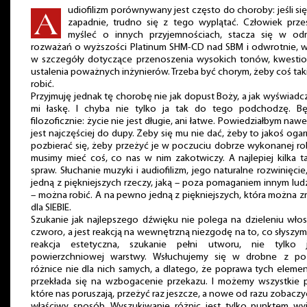
udiofilizm porównywany jest często do choroby: jeśli si
zapadnie, trudno się z tego wyplątać. Człowiek prze
myśleć o innych przyjemnościach, stacza się w od
rozważań o wyższości Platinum SHM-CD nad SBM i odwrotnie, w
w szczegóły dotyczące przenoszenia wysokich tonów, kwestio
ustalenia poważnych inżynierów. Trzeba być chorym, żeby coś ta
robić.
Przyjmuję jednak tę chorobę nie jak dopust Boży, a jak wyświad
mi łaskę. I chyba nie tylko ja tak do tego podchodzę. Bę
filozoficznie: życie nie jest długie, ani łatwe. Powiedziałbym nawe
jest najczęściej do dupy. Żeby się mu nie dać, żeby to jakoś ogar
pozbierać się, żeby przeżyć je w poczuciu dobrze wykonanej r
musimy mieć coś, co nas w nim zakotwiczy. A najlepiej kilka t
spraw. Słuchanie muzyki i audiofilizm, jego naturalne rozwinięcie,
jedną z piękniejszych rzeczy, jaką – poza pomaganiem innym lu
– można robić. A na pewno jedną z piękniejszych, która można z
dla SIEBIE.
Szukanie jak najlepszego dźwięku nie polega na dzieleniu wło
czworo, a jest reakcją na wewnętrzną niezgodę na to, co słyszym
reakcja estetyczna, szukanie pełni utworu, nie tylko 
powierzchniowej warstwy. Wsłuchujemy się w drobne z po
różnice nie dla nich samych, a dlatego, że poprawa tych elem
przekłada się na wzbogacenie przekazu. I możemy wszystkie p
które nas poruszają, przeżyć raz jeszcze, a nowe od razu zobacz
właściwy sposób. Wyszukiwanie różnic jest tylko punktem wyj