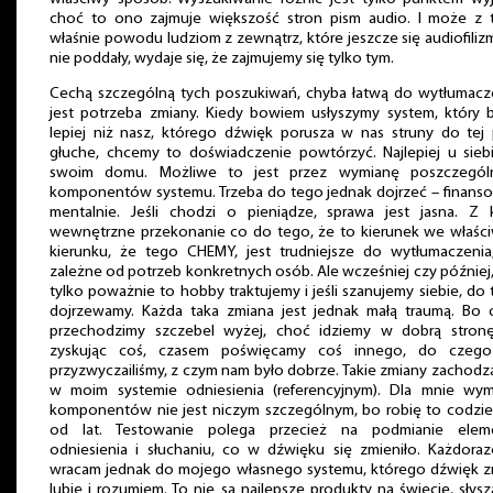
choć to ono zajmuje większość stron pism audio. I może z 
właśnie powodu ludziom z zewnątrz, które jeszcze się audiofili
nie poddały, wydaje się, że zajmujemy się tylko tym.
Cechą szczególną tych poszukiwań, chyba łatwą do wytłumacze
jest potrzeba zmiany. Kiedy bowiem usłyszymy system, który 
lepiej niż nasz, którego dźwięk porusza w nas struny do tej
głuche, chcemy to doświadczenie powtórzyć. Najlepiej u sieb
swoim domu. Możliwe to jest przez wymianę poszczegól
komponentów systemu. Trzeba do tego jednak dojrzeć – finans
mentalnie. Jeśli chodzi o pieniądze, sprawa jest jasna. Z k
wewnętrzne przekonanie co do tego, że to kierunek we właśc
kierunku, że tego CHEMY, jest trudniejsze do wytłumaczenia
zależne od potrzeb konkretnych osób. Ale wcześniej czy później, 
tylko poważnie to hobby traktujemy i jeśli szanujemy siebie, do
dojrzewamy. Każda taka zmiana jest jednak małą traumą. Bo 
przechodzimy szczebel wyżej, choć idziemy w dobrą stronę
zyskując coś, czasem poświęcamy coś innego, do czego
przyzwyczailiśmy, z czym nam było dobrze. Takie zmiany zachodz
w moim systemie odniesienia (referencyjnym). Dla mnie wym
komponentów nie jest niczym szczególnym, bo robię to codzie
od lat. Testowanie polega przecież na podmianie elem
odniesienia i słuchaniu, co w dźwięku się zmieniło. Każdora
wracam jednak do mojego własnego systemu, którego dźwięk z
lubię i rozumiem. To nie są najlepsze produkty na świecie, słys