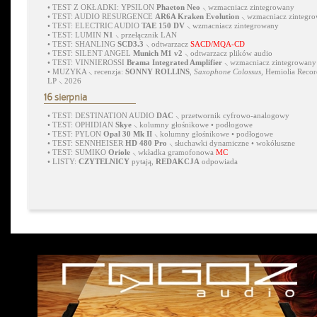
•
TEST Z OKŁADKI: YPSILON
Phaeton Neo
⸜ wzmacniacz zintegrowany
•
TEST: AUDIO RESURGENCE
AR6A Kraken Evolution
⸜ wzmacniacz zintegr
•
TEST: ELECTRIC AUDIO
TAE 150 DV
⸜ wzmacniacz zintegrowany
•
TEST: LUMIN
N1
⸜ przełącznik LAN
•
TEST: SHANLING
SCD3.3
⸜ odtwarzacz
SACD/MQA-CD
•
TEST: SILENT ANGEL
Munich M1 v2
⸜ odtwarzacz plików audio
•
TEST: VINNIEROSSI
Brama Integrated Amplifier
⸜ wzmacniacz zintegrowany
•
MUZYKA ⸜ recenzja:
SONNY ROLLINS
,
Saxophone Colossus
, Hemiolia Recor
LP ⸜ 2026
16 sierpnia
•
TEST: DESTINATION AUDIO
DAC
⸜ przetwornik cyfrowo-analogowy
•
TEST: OPHIDIAN
Skye
⸜ kolumny głośnikowe • podłogowe
•
TEST: PYLON
Opal 30 Mk II
⸜ kolumny głośnikowe • podłogowe
•
TEST: SENNHEISER
HD 480 Pro
⸜ słuchawki dynamiczne • wokółuszne
•
TEST: SUMIKO
Oriole
⸜ wkładka gramofonowa
MC
•
LISTY:
CZYTELNICY
pytają,
REDAKCJA
odpowiada