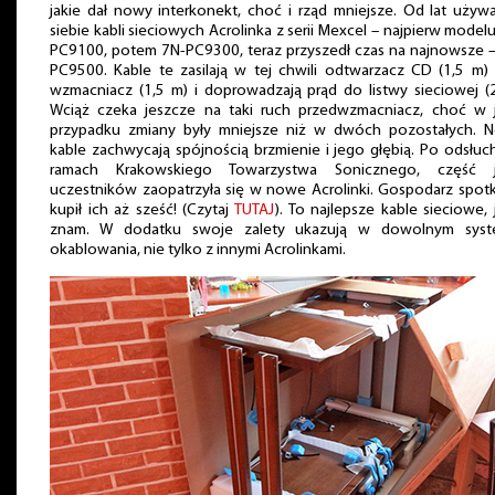
jakie dał nowy interkonekt, choć i rząd mniejsze. Od lat uży
siebie kabli sieciowych Acrolinka z serii Mexcel – najpierw model
PC9100, potem 7N-PC9300, teraz przyszedł czas na najnowsze 
PC9500. Kable te zasilają w tej chwili odtwarzacz CD (1,5 m)
wzmacniacz (1,5 m) i doprowadzają prąd do listwy sieciowej (
Wciąż czeka jeszcze na taki ruch przedwzmacniacz, choć w 
przypadku zmiany były mniejsze niż w dwóch pozostałych. 
kable zachwycają spójnością brzmienie i jego głębią. Po odsłu
ramach Krakowskiego Towarzystwa Sonicznego, część 
uczestników zaopatrzyła się w nowe Acrolinki. Gospodarz spot
kupił ich aż sześć! (Czytaj
TUTAJ
). To najlepsze kable sieciowe, 
znam. W dodatku swoje zalety ukazują w dowolnym syst
okablowania, nie tylko z innymi Acrolinkami.