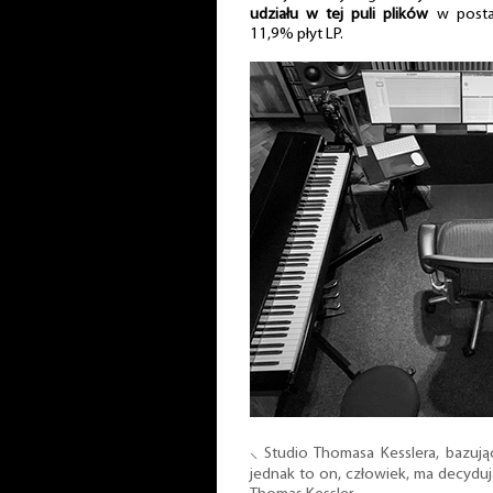
udziału w tej puli plików
w postac
11,9% płyt LP.
⸜ Studio Thomasa Kesslera, bazu
jednak to on, człowiek, ma decydu