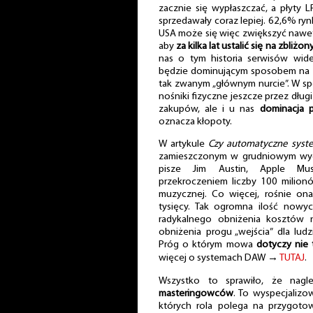
zacznie się wypłaszczać, a płyty L
sprzedawały coraz lepiej. 62,6% ry
USA może się więc zwiększyć nawe
aby
za kilka lat ustalić się na zbli
nas o tym historia serwisów wid
będzie dominującym sposobem na k
tak zwanym „głównym nurcie”. W spe
nośniki fizyczne jeszcze przez dłu
zakupów, ale i u nas
dominacja 
oznacza kłopoty.
W artykule
Czy automatyczne syst
zamieszczonym w grudniowym wyda
pisze Jim Austin, Apple Mus
przekroczeniem liczby 100 milion
muzycznej. Co więcej, rośnie ona
tysięcy. Tak ogromna ilość nowy
radykalnego obniżenia kosztów 
obniżenia progu „wejścia” dla ludz
Próg o którym mowa
dotyczy nie 
więcej o systemach DAW →
TUTAJ
.
Wszystko to sprawiło, że nag
masteringowców
. To wyspecjalizo
których rola polega na przygot