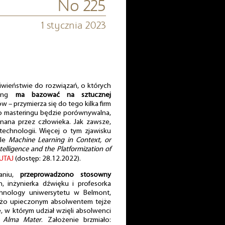
No 225
1 stycznia 2023
iwieństwie do rozwiązań, o których
ring
ma bazować na sztucznej
w – przymierza się do tego kilka firm
go masteringu będzie porównywalna,
ana przez człowieka. Jak zawsze,
echnologii. Więcej o tym zjawisku
ule
Machine Learning in Context, or
telligence and the Platformization of
UTAJ
(dostęp: 28.12.2022).
aniu,
przeprowadzono stosowny
, inżynierka dźwięku i profesorka
chnology uniwersytetu w Belmont,
ieżo upieczonym absolwentem tejże
, w którym udział wzięli absolwenci
h
Alma Mater
. Założenie brzmiało: