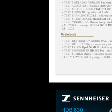
•
TEST Z OKŁADKI: YPSILON
Phaeton
•
TEST: AUDIO RESURGENCE
AR6A Kra
•
TEST: ELECTRIC AUDIO
TAE 150 DV
•
TEST: LUMIN
N1
⸜ przełącznik LAN
•
TEST: SHANLING
SCD3.3
⸜ odtwarzac
•
TEST: SILENT ANGEL
Munich M1 v2
⸜
•
TEST: VINNIEROSSI
Brama Integrated
•
MUZYKA ⸜ recenzja:
SONNY ROLLIN
LP ⸜ 2026
16 sierpnia
•
TEST: DESTINATION AUDIO
DAC
⸜ p
•
TEST: OPHIDIAN
Skye
⸜ kolumny głoś
•
TEST: PYLON
Opal 30 Mk II
⸜ kolumny
•
TEST: SENNHEISER
HD 480 Pro
⸜ słu
•
TEST: SUMIKO
Oriole
⸜ wkładka gram
•
LISTY:
CZYTELNICY
pytają,
REDAK