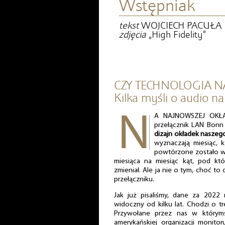
Wstępniak
tekst
WOJCIECH PACUŁA
zdjęcia
„High Fidelity”
CZY TECHNOLOGIA N
Kilka myśli o audio na
A NAJNOWSZEJ OKŁAD
przełącznik LAN Bonn 
dizajn okładek nasze
wyznaczają miesiąc, 
powtórzone zostało w
miesiąca na miesiąc kąt, pod kt
zmieniał. Ale ja nie o tym, choć t
przełączniku.
Jak już pisaliśmy, dane za 2022
widoczny od kilku lat. Chodzi o t
Przywołane przez nas w którymś
amerykańskiej organizacji monito