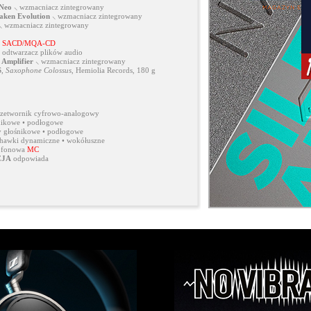
 Neo
⸜ wzmacniacz zintegrowany
ken Evolution
⸜ wzmacniacz zintegrowany
⸜ wzmacniacz zintegrowany
z
SACD/MQA-CD
 odtwarzacz plików audio
 Amplifier
⸜ wzmacniacz zintegrowany
S
,
Saxophone Colossus
, Hemiolia Records, 180 g
rzetwornik cyfrowo-analogowy
nikowe • podłogowe
 głośnikowe • podłogowe
chawki dynamiczne • wokółuszne
ofonowa
MC
CJA
odpowiada