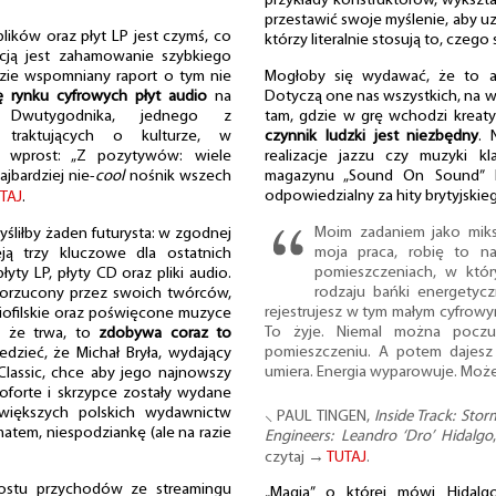
przykłady konstruktorów, wykształ
przestawić swoje myślenie, aby uzy
ików oraz płyt LP jest czymś, co
którzy literalnie stosują to, czego
cją jest zahamowanie szybkiego
Mogłoby się wydawać, że to aka
zie wspomniany raport o tym nie
Dotyczą one nas wszystkich, na w
ię rynku cyfrowych płyt audio
na
tam, gdzie w grę wchodzi kreaty
 Dwutygodnika, jednego z
czynnik ludzki jest niezbędny
. 
m traktujących o kulturze, w
realizacje jazzu czy muzyki k
 wprost: „Z pozytywów: wiele
magazynu „Sound On Sound” Le
ajbardziej nie-
cool
nośnik wszech
odpowiedzialny za hity brytyjski
TAJ
.
Moim zadaniem jako mikse
yśliłby żaden futurysta: w zgodnej
moja praca, robię to na
ieją trzy kluczowe dla ostatnich
pomieszczeniach, w któr
łyty LP, płyty CD oraz pliki audio.
rodzaju bańki energetycz
porzucony przez swoich twórców,
rejestrujesz w tym małym cyfro
diofilskie oraz poświęcone muzyce
To żyje. Niemal można poczu
e, że trwa, to
zdobywa coraz to
pomieszczeniu. A potem dajesz 
dzieć, że Michał Bryła, wydający
umiera. Energia wyparowuje. Może
lassic, chce aby jego najnowszy
oforte i skrzypce zostały wydane
większych polskich wydawnictw
⸜ PAUL TINGEN,
Inside Track: Stor
matem, niespodziankę (ale na razie
Engineers: Leandro ‘Dro’ Hidalgo
czytaj →
TUTAJ
.
rostu przychodów ze streamingu
„Magia” o której mówi Hidalg