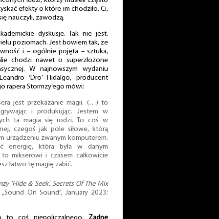
conych ludzi, którzy musieli często
skać efekty o które im chodziło. Ci,
 się nauczyli, zawodzą.
demickie dyskusje. Tak nie jest.
ielu poziomach. Jest bowiem tak, że
wność i – ogólnie pojęta – sztuka,
Nie chodzi nawet o superzłożone
lasycznej. W najnowszym wydaniu
andro ‘Dro’ Hidalgo, producent
ego rapera Stormzy’ego mówi:
ra jest przekazanie magii. (…) to
grywając i produkując. Jestem w
ych ta magia się rodzi. To coś w
nej, czegoś jak pole siłowe, którą
wym urządzeniu zwanym komputerem.
ć energię, która była w danym
to mikserowi i czasem całkowicie
sz łatwo tę magię zabić.
mzy 'Hide & Seek'. Secrets Of The Mix
, „Sound On Sound”, January 2023;
o to coś niepoliczalnego.
Żadne