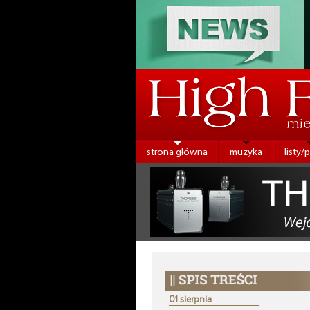
strona główna
muzyka
listy/
01 sierpnia