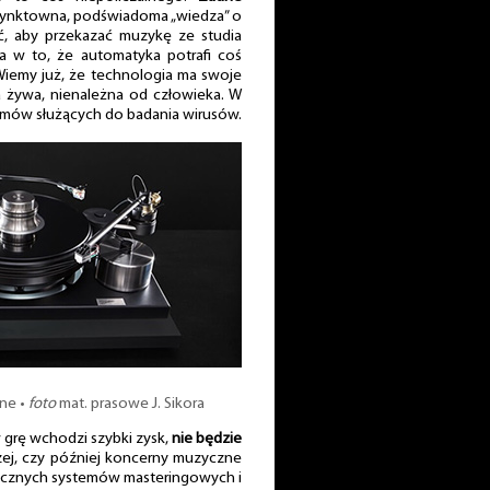
stynktowna, podświadoma „wiedza” o
ić, aby przekazać muzykę ze studia
a w to, że automatyka potrafi coś
iemy już, że technologia ma swoje
ta żywa, nienależna od człowieka. W
ytmów służących do badania wirusów.
ine •
foto
mat. prasowe J. Sikora
w grę wchodzi szybki zysk,
nie będzie
zej, czy później koncerny muzyczne
ycznych systemów masteringowych i