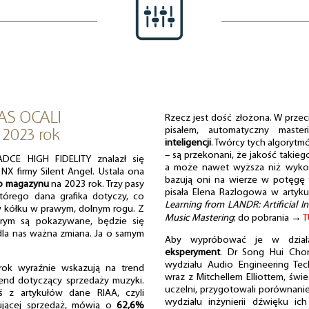
AS OCALI
Rzecz jest dość złożona. W przec
 2023 rok
pisałem, automatyczny maste
inteligencji
. Twórcy tych algorytmó
– są przekonani, że jakość takie
CE HIGH FIDELITY znalazł się
a może nawet wyższa niż wykon
NX firmy Silent Angel. Ustala ona
bazują oni na wierze w potęgę t
go magazynu
na 2023 rok. Trzy pasy
pisała Elena Razlogowa w artyk
którego dana grafika dotyczy, co
Learning from LANDR: Artificial In
 kółku w prawym, dolnym rogu. Z
Music Mastering
; do pobrania →
T
órym są pokazywane, będzie się
o dla nas ważna zmiana. Ja o samym
Aby wypróbować je w dział
eksperyment
. Dr Song Hui Chon
wydziału Audio Engineering Te
 rok wyraźnie wskazują na trend
wraz z Mitchellem Elliottem, św
rend dotyczący sprzedaży muzyki.
uczelni, przygotowali porównanie
 z artykułów dane RIAA, czyli
wydziału inżynierii dźwięku ic
rującej sprzedaż, mówią o
62,6%