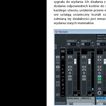
sygnału do wydania. Ich działania z
dodanie odpowiednich kodów do syg
każdego utworu, ustalenie przerw mi
oni ustalają ostateczny kształt 
odmianą tej działalności jest rema
wydania starych materiałów.