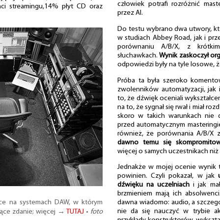
człowiek potrafi rozróżnić mas
i streamingu,14% płyt CD oraz
przez AI.
Do testu wybrano dwa utwory, k
w studiach Abbey Road, jak i prze
porównaniu A/B/X, z krótkim
słuchawkach.
Wynik zaskoczył or
odpowiedzi były na tyle losowe, ż
Próba ta była szeroko komento
zwolenników automatyzacji, jak 
to, że dźwięk oceniali wykształcen
na to, że sygnał się rwał i miał r
skoro w takich warunkach nie da
przed automatycznym masteringi
również, że porównania A/B/X z
dawno temu się skompromitow
więcej o samych uczestnikach niż
Jednakże w mojej ocenie wynik t
powinien. Czyli pokazał, w jak
dźwięku na uczelniach
i jak ma
brzmieniem mają ich absolwenci
jące na systemach DAW, w którym
dawna wiadomo: audio, a szczególn
nie da się nauczyć w trybie ak
jące zdanie; więcej →
TUTAJ
•
foto