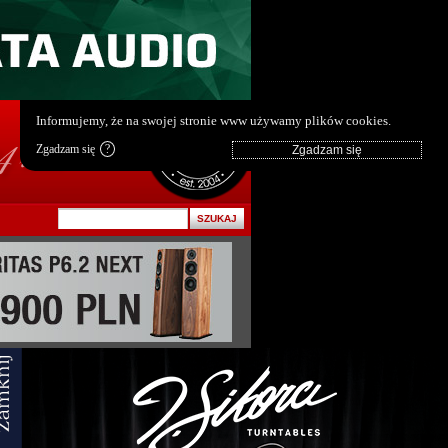
pl
|
en
Informujemy, że na swojej stronie www używamy plików cookies.
Zgadzam się
?