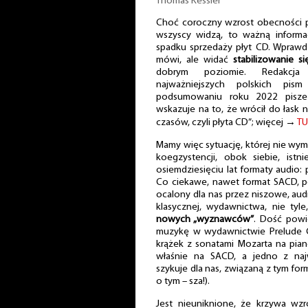
Thomas Kessler
Choć coroczny wzrost obecności pl
wszyscy widzą, to ważną informa
spadku sprzedaży płyt CD. Wprawd
mówi, ale widać
stabilizowanie s
dobrym poziomie. Redakcja
najważniejszych polskich pis
podsumowaniu roku 2022 pisze
wskazuje na to, że wrócił do łask n
czasów, czyli płyta CD”; więcej →
TU
Mamy więc sytuację, której nie wym
koegzystencji, obok siebie, istn
osiemdziesięciu lat formaty audio: p
Co ciekawe, nawet format SACD, 
ocalony dla nas przez niszowe, au
klasycznej, wydawnictwa, nie tyl
nowych „wyznawców”
. Dość powie
muzykę w wydawnictwie Prelude C
krążek z sonatami Mozarta na pian
właśnie na SACD, a jedno z naj
szykuje dla nas, związaną z tym for
o tym – sza!).
Jest nieuniknione, że krzywa wz