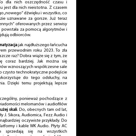
 To dla nich oszczędność czasu i
u jest dla nich nieistotna. Z czasem
go „nowego” dźwięku i wszystko, co
zie uznawane za gorsze. Już teraz
zennych” oferowanych przez serwisy
h powstała za pomocą algorytmów i
najdują odbiorców.
matyzacja
jak najdłuższego łańcucha
em przewodnim roku 2023. To zła
zcze raz? Dobra wiąże się z tym, że
ię coraz bardziej. Jak można się
erów wznoszących współczesne sale
ło czysto technokratyczne podejście
korzystuje do tego odsłuchy, na
ia. Dzięki temu projektują lepsze
 szczególny, ponieważ pochodzące z
 świadomości melomanów i audiofilów
użej skali
. Do, obecnych tam od lat,
y J. Sikora, Audiomica, Fezz Audio i
najbardziej oczywiste przykłady. Do
latformy i kable WK Audio. Płyty AC
o sprzedają się na wszystkich