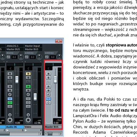
będą to robiły coraz śmielej.
 jednej strony są techniczne – jak
pieniędzy, a erozja jakości dźwięk
nału, ustalających start i koniec
słuchacze przyzwyczają się do te
ędzy nimi – ale i artystyczne – to
będzie się od niego różniło będ
soniczny wydawnictw. Szczególną
widać to po nagraniach „przestr
stering, czyli przygotowywanie do
streamingowe – większość z nic
nie da się ich słuchać, a jednak z
I właśnie to, czyli
stopniowa auto
toru muzycznego, będzie motyw
wiadomość. A dobra, zapytajmy jes
czynnik ludzki również liczy s
dowiedzieć z wypowiedzi inżyni
koncertowe, wielu z nich porzuci
i obok obliczeń i pomiarów wy
których buduje swoje rozwiązan
wnętrza.
A i dla nas, dla Polski to czas
naszego kraju firmy zaistniały w
na całym świecie.
I to od razu w d
LampizatOra i Felix Audio dołączył
Pylon Audio – że wymienię tylko 
Chin, w dużych ilościach, płyną p
Records Adama Czerwińskieg