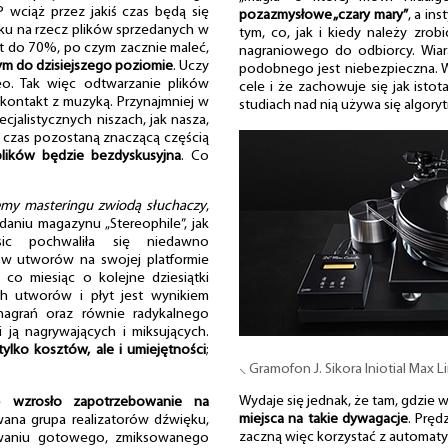
P wciąż przez jakiś czas będą się
pozazmysłowe „czary mary”
, a in
nku na rzecz plików sprzedanych w
tym, co, jak i kiedy należy zrob
t do 70%, po czym zacznie maleć,
nagraniowego do odbiorcy. Wiar
żonym do dzisiejszego poziomie
. Uczy
podobnego jest niebezpieczna. W
eo. Tak więc odtwarzanie plików
cele i że zachowuje się jak isto
ontakt z muzyką. Przynajmniej w
studiach nad nią używa się algor
cjalistycznych niszach, jak nasza,
gi czas pozostaną znaczącą częścią
plików będzie bezdyskusyjna
. Co
emy masteringu zwiodą słuchaczy
,
niu magazynu „Stereophile”, jak
ic pochwaliła się niedawno
ów utworów na swojej platformie
 co miesiąc o kolejne dziesiątki
ch utworów i płyt jest wynikiem
nagrań oraz równie radykalnego
i ją nagrywających i miksujących.
tylko kosztów, ale i umiejętności
;
⸜ Gramofon J. Sikora Iniotial Max L
Wydaje się jednak, że tam, gdzie 
le
wzrosło zapotrzebowanie na
miejsca na takie dywagacje
. Pręd
wana grupa realizatorów dźwięku,
zaczną więc korzystać z automat
owaniu gotowego, zmiksowanego