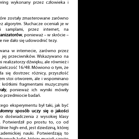
tering wykonany przez człowieka i
tóre zostały zmasterowane zarówno
z algorytm. Słuchacze oceniali je w
i samplami, przez internet, na
ganizatorów
, ponieważ – w skrócie –
e nie dało się udowodnić tezy.
wana w internecie, zarówno przez
i jej przeciwników. Wskazywano na
i realizatorzy dźwięku, ale również i
ozdzielczość 16/48. Mówiono o tym, że
 się dostrzec różnicy, przyszłość
em stoi otworem, ale i wspominano
 krótkimi fragmentami muzycznymi
ały
, ponieważ ich wyniki mówiły
 o przedmiocie badań.
ego eksperymentu był taki, jak być
ułomny sposób uczy się o jakości
ło doświadczenia z wysokiej klasy
. Potwierdził po prostu to, co od
ie high-end, jest dziedziną, której
ademickiej nauki. Potwierdzają to