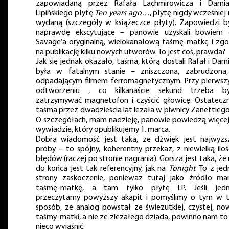
zapowiadaną przez Rafała Lachmirowicza i Dami
Lipińskiego płytę
Ten years ago…
, płytę nigdy wcześniej 
wydaną (szczegóły w książeczce płyty). Zapowiedzi b
naprawdę ekscytujące – panowie uzyskali bowiem
Savage’a oryginalną, wielokanałową taśmę-matkę i zg
na publikację kilku nowych utworów. To jest coś, prawda?
Jak się jednak okazało, taśma, którą dostali Rafał i Dam
była w fatalnym stanie – zniszczona, zabrudzona
odpadającym filmem ferromagnetycznym. Przy pierws
odtworzeniu , co kilkanaście sekund trzeba b
zatrzymywać magnetofon i czyścić głowicę. Ostateczn
taśma przez dwadzieścia lat leżała w piwnicy Zanettie
O szczegółach, mam nadzieję, panowie powiedzą więce
wywiadzie, który opublikujemy 1. marca.
Dobra wiadomość jest taka, że dźwięk jest najwyżs
próby – to spójny, koherentny przekaz, z niewielką iloś
błędów (raczej po stronie nagrania). Gorsza jest taka, że 
do końca jest tak referencyjny, jak na
Tonight
. To z jed
strony zaskoczenie, ponieważ tutaj jako źródło m
taśmę-matkę, a tam tylko płytę LP. Jeśli jed
przeczytamy powyższy akapit i pomyślimy o tym w 
sposób, że analog powstał ze świeżutkiej, czystej, no
taśmy-matki, a nie ze zleżałego dziada, powinno nam to
nieco wyjaśnić.