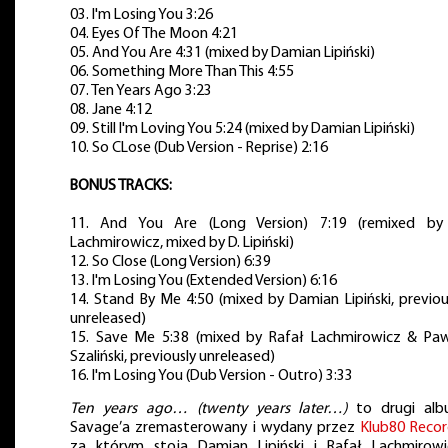
03. I'm Losing You 3:26
04. Eyes Of The Moon 4:21
05. And You Are 4:31 (mixed by Damian Lipiński)
06. Something More Than This 4:55
07. Ten Years Ago 3:23
08. Jane 4:12
09. Still I'm Loving You 5:24 (mixed by Damian Lipiński)
10. So CLose (Dub Version - Reprise) 2:16
BONUS TRACKS:
11. And You Are (Long Version) 7:19 (remixed by
Lachmirowicz, mixed by D. Lipiński)
12. So Close (Long Version) 6:39
13. I'm Losing You (Extended Version) 6:16
14. Stand By Me 4:50 (mixed by Damian Lipiński, previou
unreleased)
15. Save Me 5:38 (mixed by Rafał Lachmirowicz & Pa
Szaliński, previously unreleased)
16. I'm Losing You (Dub Version - Outro) 3:33
Ten years ago… (twenty years later…)
to drugi al
Savage’a zremasterowany i wydany przez
Klub80 Recor
za którym stoją Damian Lipiński i Rafał Lachmirowi