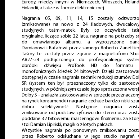
Europy, między innymi w Niemczech, Włoszech, Holandi
Finlandii, a także w formie elektronicznej.
Nagrania 05, 09, 11, 14, 15 zostały odtworzo
(zmiksowane) na nowo z 24 śladowych, dwucalow
studyjnych taśm-matek. Były to oczywiście ta
oryginalne, liczące sobie 22 lata, nagrane na potrzeby se
do omawianego albumu, a wypożyczone pan
Damianowi i Rafałowi przez samego Roberto Zanettie
Taśmy te zostały przez zgrane z magnetofonu Stu
A827-24 podłączonego do profesjonalnego syst
obróbki dźwięku ProTools HD do formatu 
monofonicznych ścieżek 24 bitowych. Dzięki zastosowa
dostępnej w czasie nagrania techniki redukcji szumów Do
SR (system ten był przeznaczony tylko do zastoso
studyjnych, w późniejszym czasie jego uproszczona wersj
Dolby S - znalazła zastosowanie w sprzęcie przeznaczo
na rynek konsumencki) nagranie cechuje bardzo niski szu
dobra selektywność. Następnie nagrania zosta
zmiksowane od podstaw cyfrowo do stereo oraz zost
poddane 32 bitowemu masteringowi finalnemu, za któ
stoi Damian Lipiński, magik o złotych palcach.
Wszystkie nagrania po ponownym zmiksowaniu zost
przez Roberto odsłuchane w jego studio nagrań