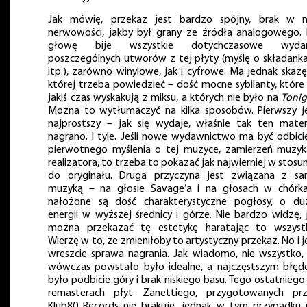
Jak mówię, przekaz jest bardzo spójny, brak w 
nerwowości, jakby był grany ze źródła analogowego.
głowę bije wszystkie dotychczasowe wydan
poszczególnych utworów z tej płyty (myślę o składank
itp.), zarówno winylowe, jak i cyfrowe. Ma jednak skazę
której trzeba powiedzieć – dość mocne sybilanty, które
jakiś czas wyskakują z miksu, a których nie było na
Tonig
Można to wytłumaczyć na kilka sposobów. Pierwszy j
najprostszy – jak się wydaje, właśnie tak ten mater
nagrano. I tyle. Jeśli nowe wydawnictwo ma być odbic
pierwotnego myślenia o tej muzyce, zamierzeń muzyk
realizatora, to trzeba to pokazać jak najwierniej w stosu
do oryginału. Druga przyczyna jest związana z s
muzyką – na głosie Savage’a i na głosach w chórk
nałożone są dość charakterystyczne pogłosy, o du
energii w wyższej średnicy i górze. Nie bardzo widzę, 
można przekazać tę estetykę haratając to wszyst
Wierzę w to, że zmieniłoby to artystyczny przekaz. No i j
wreszcie sprawa nagrania. Jak wiadomo, nie wszystko,
wówczas powstało było idealne, a najczęstszym błę
było podbicie góry i brak niskiego basu. Tego ostatniego
remasterach płyt Zanettiego, przygotowanych pr
Klub80 Records nie brakuje, jednak w tym przypadku 