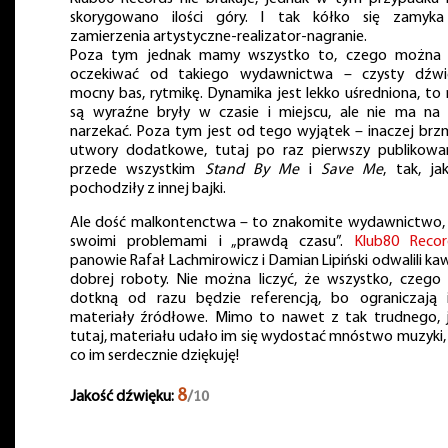
skorygowano ilości góry. I tak kółko się zamyk
zamierzenia artystyczne-realizator-nagranie.
Poza tym jednak mamy wszystko to, czego można
oczekiwać od takiego wydawnictwa – czysty dźwi
mocny bas, rytmikę. Dynamika jest lekko uśredniona, to 
są wyraźne bryły w czasie i miejscu, ale nie ma na
narzekać. Poza tym jest od tego wyjątek – inaczej brz
utwory dodatkowe, tutaj po raz pierwszy publikowa
przede wszystkim
Stand By Me
i
Save Me
, tak, ja
pochodziły z innej bajki.
Ale dość malkontenctwa – to znakomite wydawnictwo,
swoimi problemami i „prawdą czasu”.
Klub80 Recor
panowie Rafał Lachmirowicz i Damian Lipiński odwalili ka
dobrej roboty. Nie można liczyć, że wszystko, czego 
dotkną od razu będzie referencją, bo ograniczają 
materiały źródłowe. Mimo to nawet z tak trudnego, 
tutaj, materiału udało im się wydostać mnóstwo muzyki,
co im serdecznie dziękuję!
8
/10
Jakość dźwięku: