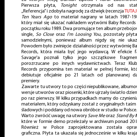
Pierwsza płyta,
Tonight
otrzymała od nas stat
„Referencja” i zdobyła nagrodę za dźwięk (recenzja
TUTAJ
Ten Years Ago
to materiał nagrany w latach 1987-19
który miał się ukazać nakładem wytwórni Baby Records
początku roku 1989. Dwa promujące ten album przeboj
single,
So Close
oraz
I'm Loosing You
, pozostały płyt
samodzielnymi, ponieważ album nigdy się nie ukaz
Powodem było zwinięcie działalności przez wytwórnię B
Records, która miała być jego wydawcą. W efekcie f
Savage'a poznali tylko jego szczątkowe fragmen
porozrzucane po innych wydawnictwach. Teraz Klu
Records przypomina ten materiał w pełnej formie, kt
debiutuje oficjalnie po 21 latach od planowanej d
premiery.
Zawarte tu utwory to po części niepublikowane, album
wersje utworów oraz piosenki, które ujrzały światło dzie
po raz pierwszy. W kilku przypadkach mamy do czynieni
materiałem, który odzyskany został z oryginalnych taśm
śladowych i poddany od nowa obróbce w studio w Polsce
Warto zwrócić uwagę na utwory
Save Me
oraz
Stand By 
które w formie demo przeleżały w archiwum ponad 20 l
Również w Polsce zaprojektowana została opra
graficzna. Płyta ta ukazała się jednocześnie w kilku kraj