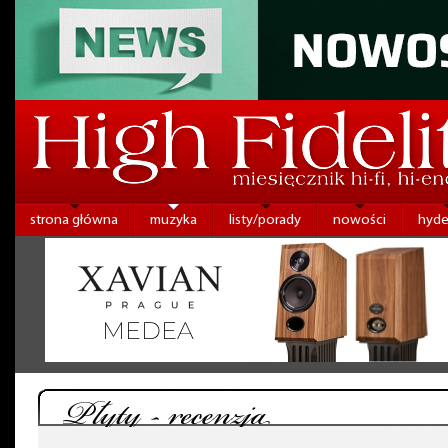
strona główna
muzyka
listy/porady
nowości
hyde
Płyty - recenzja