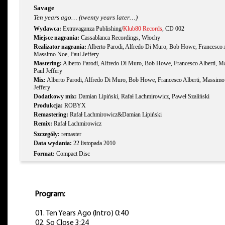
Savage
Ten years ago… (twenty years later…)
Wydawca:
Extravaganza Publishing/
Klub80 Records
, CD 002
Miejsce nagrania:
Cassablanca Recordings, Włochy
Realizator nagrania:
Alberto Parodi, Alfredo Di Muro, Bob Howe, Francesco A
Massimo Noe, Paul Jeffery
Mastering:
Alberto Parodi, Alfredo Di Muro, Bob Howe, Francesco Alberti, 
Paul Jeffery
Mix:
Alberto Parodi, Alfredo Di Muro, Bob Howe, Francesco Alberti, Massimo
Jeffery
Dodatkowy mix:
Damian Lipiński, Rafał Lachmirowicz, Paweł Szaliński
Produkcja:
ROBYX
Remastering:
Rafał Lachmirowicz&Damian Lipiński
Remix:
Rafał Lachmirowicz
Szczegóły:
remaster
Data wydania:
22 listopada 2010
Format:
Compact Disc
Tekst:
Wojciech Pacuła
Zdjęcia:
Wojciech Pacuła
Program:
01. Ten Years Ago (Intro) 0:40
02. So Close 3:24