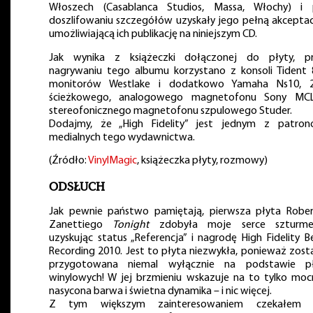
Włoszech (Casablanca Studios, Massa, Włochy) i
doszlifowaniu szczegółów uzyskały jego pełną akceptac
umożliwiającą ich publikację na niniejszym CD.
Jak wynika z książeczki dołączonej do płyty, p
nagrywaniu tego albumu korzystano z konsoli Tident 
monitorów Westlake i dodatkowo Yamaha Ns10, 
ścieżkowego, analogowego magnetofonu Sony MC
stereofonicznego magnetofonu szpulowego Studer.
Dodajmy, że „High Fidelity” jest jednym z patro
medialnych tego wydawnictwa.
(Źródło:
VinylMagic
, książeczka płyty, rozmowy)
ODSŁUCH
Jak pewnie państwo pamiętają, pierwsza płyta Robe
Zanettiego
Tonight
zdobyła moje serce szturme
uzyskując status „Referencja” i nagrodę High Fidelity B
Recording 2010. Jest to płyta niezwykła, ponieważ zost
przygotowana niemal wyłącznie na podstawie p
winylowych! W jej brzmieniu wskazuje na to tylko moc
nasycona barwa i świetna dynamika – i nic więcej.
Z tym większym zainteresowaniem czekałem 