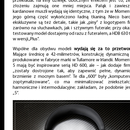
przekładać na inny dźwięk. Ubocznym efektem jest to, ż
złożeniu zajmują one mniej miejsca. Pałąk i zawiesz
kardanowe muszli wydają się identyczne, z tym że w Mome
jego górną część wykończono ładną tkaniną. Nieco bard
ekskluzywne są też detale, takie jak „piny” z logotypem fi
zarówno na słuchawkach, jak i sztywnym futerale; przy okaz
testowany model dostajemy od razu z futerałem, a HDB 630 
w wersji „Plus”.
Wspólne dla obydwu modeli
wydają się za to przetwor
Mające średnicę ø 42-milimetrów, konstrukcję dynamiczną 
produkowane w fabryce marki w Tullamore w Irlandii. Mome
5 mają być inspirowane serią HD 600, ale – jak dodaje fir
„zostały dostrojone tak, aby zapewnić pełne, dynami
brzmienie z mocnym basem”. Te dla „600” były „kompute
zoptymalizowane”, co ma minimalizować zniekształc
harmoniczne i intermodulacyjne; zakładam, że podobnie je
„5”.