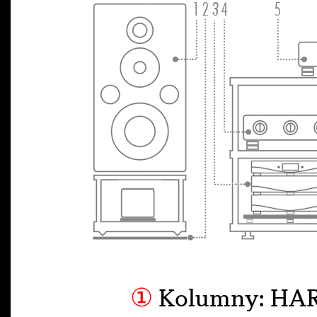
①
Kolumny: HA