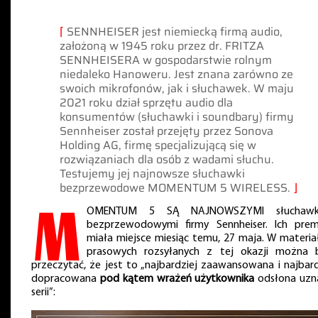
⌈
SENNHEISER jest niemiecką firmą audio,
założoną w 1945 roku przez dr. FRITZA
SENNHEISERA w gospodarstwie rolnym
niedaleko Hanoweru. Jest znana zarówno ze
swoich mikrofonów, jak i słuchawek. W maju
2021 roku dział sprzętu audio dla
konsumentów (słuchawki i soundbary) firmy
Sennheiser został przejęty przez Sonova
Holding AG, firmę specjalizującą się w
rozwiązaniach dla osób z wadami słuchu.
Testujemy jej najnowsze słuchawki
bezprzewodowe MOMENTUM 5 WIRELESS.
⌋
M
OMENTUM 5 SĄ NAJNOWSZYMI słuchawk
bezprzewodowymi firmy Sennheiser. Ich prem
miała miejsce miesiąc temu, 27 maja. W materia
prasowych rozsyłanych z tej okazji można 
przeczytać, że jest to „najbardziej zaawansowana i najbard
dopracowana
pod kątem wrażeń użytkownika
odsłona uzn
serii”: