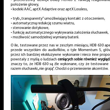
położenie głowy,
• kodeki AAC, aptX Adaptive oraz aptX Lossless,
• tryb „transparenty” umożliwiający kontakt z otoczeniem,
• automatyczną redukcję szumu wiatru,
• sterowanie dotykowe,
• funkcję automatycznego wykrywania założenia słuchawek,
• możliwość samodzielnej wymiany baterii.
O ile, testowane przez nas w zeszłym miesiącu, HDB 630 ape
przede wszystkim do audiofilów, o tyle Momentum 5, głó
przez ich bardziej ekskluzywne wykonanie i nieco inne propor
powstały z myślą o ludziach
ceniących sobie również wygląd
znaczy to, że HDB 630 są źle wykonane, czy że testowane
razem słuchawki „nie grają”. Chodzi o przeniesienie akcentów.