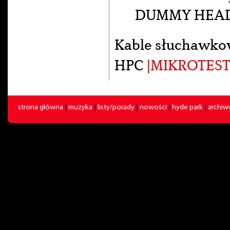
DUMMY HEA
Kable słuchawko
HPC
|MIKROTEST
strona główna
|
muzyka
|
listy/porady
|
nowości
|
hyde park
|
archi