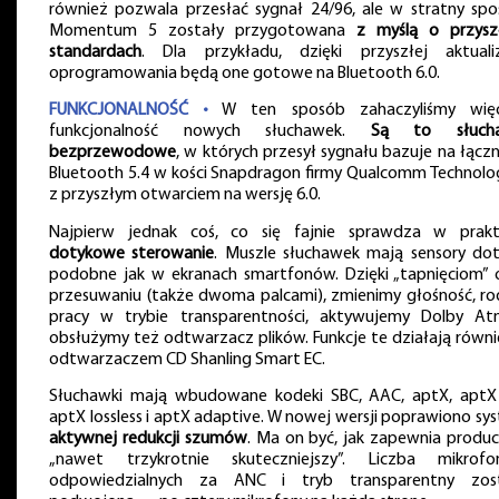
również pozwala przesłać sygnał 24/96, ale w stratny spo
Momentum 5 zostały przygotowana
z myślą o przysz
standardach
. Dla przykładu, dzięki przyszłej aktualiz
oprogramowania będą one gotowe na Bluetooth 6.0.
FUNKCJONALNOŚĆ •
W ten sposób zahaczyliśmy wię
funkcjonalność nowych słuchawek.
Są to słucha
bezprzewodowe
, w których przesył sygnału bazuje na łączn
Bluetooth 5.4 w kości Snapdragon firmy Qualcomm Technolog
z przyszłym otwarciem na wersję 6.0.
Najpierw jednak coś, co się fajnie sprawdza w prakt
dotykowe sterowanie
. Muszle słuchawek mają sensory dot
podobne jak w ekranach smartfonów. Dzięki „tapnięciom” 
przesuwaniu (także dwoma palcami), zmienimy głośność, ro
pracy w trybie transparentności, aktywujemy Dolby At
obsłużymy też odtwarzacz plików. Funkcje te działają równi
odtwarzaczem CD Shanling Smart EC.
Słuchawki mają wbudowane kodeki SBC, AAC, aptX, aptX
aptX lossless i aptX adaptive. W nowej wersji poprawiono sy
aktywnej redukcji szumów
. Ma on być, jak zapewnia produc
„nawet trzykrotnie skuteczniejszy”. Liczba mikrof
odpowiedzialnych za ANC i tryb transparentny zos