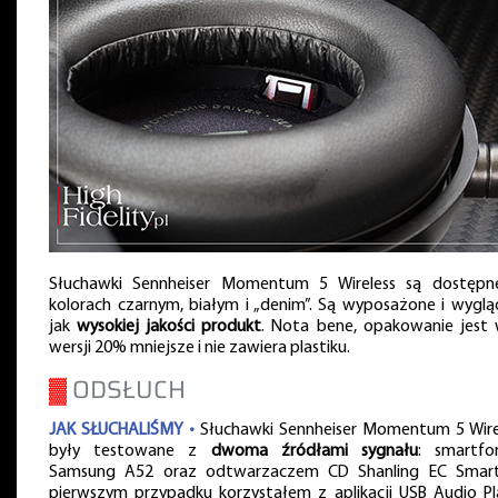
Słuchawki Sennheiser Momentum 5 Wireless są dostęp
kolorach czarnym, białym i „denim”. Są wyposażone i wyglą
jak
wysokiej jakości produkt
. Nota bene, opakowanie jest 
wersji 20% mniejsze i nie zawiera plastiku.
▓
ODSŁUCH
JAK SŁUCHALIŚMY •
Słuchawki Sennheiser Momentum 5 Wire
były testowane z
dwoma źródłami sygnału
: smartf
Samsung A52 oraz odtwarzaczem CD Shanling EC Smar
pierwszym przypadku korzystałem z aplikacji USB Audio Pl