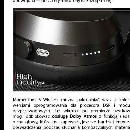
podwojona — po cztery mikrofony na każdą stronę.
Momentum 5 Wireless można uaktualniać wraz z kolej
wersjami oprogramowania dla procesora DSP i mod
bezprzewodowych. Już wkrótce po premierze użytkow
mogli odblokować
obsługę Dolby Atmos
z funkcją śledz
ruchu głowy, która ma zapewnić „jeszcze bardziej immers
doświadczenia podczas słuchania kompatybilnych materi