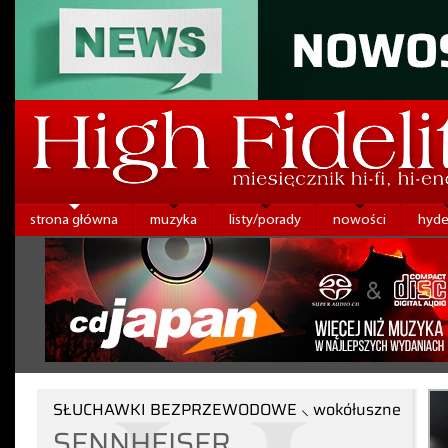
strona główna
muzyka
listy/porady
nowości
hyde
SŁUCHAWKI BEZPRZEWODOWE ⸜ wokółuszne
SENNHEISER