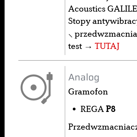
Acoustics GALILE
Stopy antywibra
⸜ przedwzmacniac
test →
TUTAJ
Analog
Gramofon
REGA
P8
Przedwzmacniac