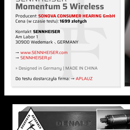
Momentum 5 Wireless
Producent:
SONOVA CONSUMER HEARING GmbH
Cena (w czasie testu):
1699 złotych
Kontakt:
SENNHEISER
Am Labor 1
30900 Wedemark ⸜ GERMANY
→
www.SENNHEISER.com
→
SENNHEISER.pl
» Designed in Germany | MADE IN CHINA
Do testu dostarczyła firma: →
APLAUZ