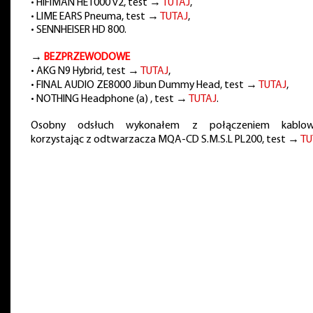
• HIFIMAN HE1000 v2, test →
TUTAJ
,
• LIME EARS Pneuma, test →
TUTAJ
,
• SENNHEISER HD 800.
→
BEZPRZEWODOWE
• AKG N9 Hybrid, test →
TUTAJ
,
• FINAL AUDIO ZE8000 Jibun Dummy Head, test →
TUTAJ
,
• NOTHING Headphone (a) , test →
TUTAJ
.
Osobny odsłuch wykonałem z połączeniem kablow
korzystając z odtwarzacza MQA-CD S.M.S.L PL200, test →
TU