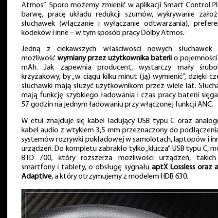
Atmos”. Sporo możemy zmienić w aplikacji Smart Control Pl
barwę, pracę układu redukcji szumów, wykrywanie założ
słuchawek (włączanie i wyłączanie odtwarzania), prefere
kodeków i inne – w tym sposób pracy Dolby Atmos.
Jedną z ciekawszych właściwości nowych słuchawek 
możliwość
wymiany przez użytkownika baterii
o pojemności
mAh. Jak zapewnia producent, wystarczy mały śrubo
krzyżakowy, by „w ciągu kilku minut (ją) wymienić”, dzięki c
słuchawki mają służyć użytkownikom przez wiele lat. Słuch
mają funkcję szybkiego ładowania i czas pracy baterii sięga
57 godzin na jednym ładowaniu przy włączonej funkcji ANC.
W etui znajduje się kabel ładujący USB typu C oraz analo
kabel audio z wtykiem 3,5 mm przeznaczony do podłączeni
systemów rozrywki pokładowej w samolotach, laptopów i in
urządzeń. Do kompletu zabrakło tylko „klucza” USB typu C, m
BTD 700, który rozszerza możliwości urządzeń, takich
smartfony i tablety, o obsługę sygnału
aptX Lossless oraz 
Adaptive
, a który otrzymujemy z modelem HDB 630.