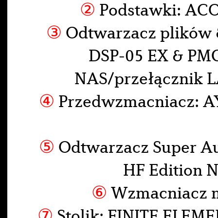
②
Podstawki: ACO
③
Odtwarzacz plików 
DSP-05 EX & PM
NAS/przełącznik 
④
Przedwzmacniacz: A
⑤
Odtwarzacz Super A
HF Edition 
⑥
Wzmacniacz 
⑦
Stolik: FINITE ELEME