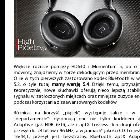
Większe różnice pomięzy HD630 i Momentum 5, bo o
mówimy, znajdziemy w torze dekodującym przed membran
O ile w tych pierwszych zastosowano kodek Bluetooth w we
5.2, o tyle tutaj
mamy wersję 5.4
. Dzięki temu, przynajm
teoretycznie, nowe słuchawki oferują nieco lepszą stabil
sygnału w zatłoczonych miejscach oraz mniejsze zużycie ene
podczas korzystania z zaawansowanych kodeków.
Różnica, na korzyść „piątek”, występuje także i w
„departamencie”: dysponują one nie tylko kodekiem 
Adaptive (jak HDB 630), ale i aptX Lossless. Ten drugi ofe
przesył do 24 bitów i 96 kHz, a w „ramach” jakości CD, to jes
16/44,1, przesył jest bezstratny. Bluetooth aptX Adap