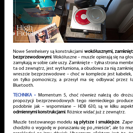
Nowe Sennheisery są konstrukcjami
wokółusznymi, zamknięt
bezprzewodowymi
. Wokółuszne – muszle opierają się na głow
zamykają w sobie całe uszy. Zamknięte – tylna strona membr
ta od zewnątrz, jest wytłumiona, a obudowa za nią zamknięt
wreszcie bezprzewodowe – choć w komplecie jest kabelek, 
on tylko pomocniczy, a przesył ma się odbywać przez ł
Bluetooth.
TECHNIKA •
Momentum 5, choć również należą do drożs
propozycji bezprzewodowych tego niemieckiego produce
podobnie jak – wspomniane – HDB 630, są w kilku aspek
odmiennymi konstrukcjami
. Różnice widać już z zewnątrz.
Muszle testowanego modelu
są płytsze i smuklejsze
. Zap
chodziło o wygodę w poruszaniu się po „mieście”, ale to musi