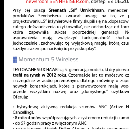
newsroom.SENNHEISER.com
, dostęp: 22.06.20
Przy tej okazji
Sreenath „Sri” Unnikrishnan
, menedżer
produktów Sennheisera, zwracał uwagę na to, że 
projektowaniu „5” inżynierowie firmy skupili się na „dopracow
całego doświadczenia użytkownika”, nie odchodząc od form
która zapewniła sukces poprzedniej generacji. 
usprawnienia mają zwiększyć funkcjonalność słucha
jednocześnie „zachowując tę wyjątkową magię, którą czu
każdym razem po naciśnięciu przycisku play”.
▓
Momentum 5 Wireless
TESTOWANE SŁUCHAWKI są 5. generacją modelu, który pierwo
trafił na rynek w 2012 roku
. Czternaście lat to mnóstwo cz
szczególnie w audio przenośnym, dlatego mówimy o zupe
nowych konstrukcjach, które z pierwowzorem mają wsp
przede wszystkim nazwę oraz „domyślnego” użytkown
Oferują:
• hybrydową aktywną redukcja szumów ANC (Active N
Cancelling),
• 8 mikrofonów współpracujących z systemem redukcji szum
• do 57 godzin pracy z włączonym ANC,
• przestrzenny dźwięk Dolby Atmos z funkcją reagowani