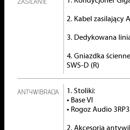
1. Kondycjoner Gig
ZASILANIE
2. Kabel zasilający
3. Dedykowana lini
4. Gniazdka ścienn
SWS-D (R)
1. Stoliki:
ANTYWIBRACJA
• Base VI
• Rogoz Audio 3RP
2. Akcesoria antyw