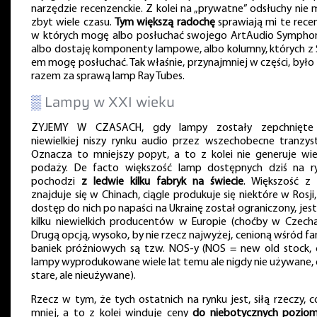
narzędzie recenzenckie. Z kolei na „prywatne” odsłuchy nie
zbyt wiele czasu.
Tym większą radochę
sprawiają mi te recen
w których mogę albo posłuchać swojego ArtAudio Symphony
albo dostaję komponenty lampowe, albo kolumny, których z 
em mogę posłuchać. Tak właśnie, przynajmniej w części, było
razem za sprawą lamp Ray Tubes.
▒
Lampy w XXI wieku
ŻYJEMY W CZASACH, gdy lampy zostały zepchnięte
niewielkiej niszy rynku audio przez wszechobecne tranzyst
Oznacza to mniejszy popyt, a to z kolei nie generuje wiel
podaży. De facto większość lamp dostępnych dziś na r
pochodzi
z ledwie kilku fabryk na świecie
. Większość z 
znajduje się w Chinach, ciągle produkuje się niektóre w Rosji,
dostęp do nich po napaści na Ukrainę został ograniczony, jest
kilku niewielkich producentów w Europie (choćby w Czecha
Drugą opcją, wysoko, by nie rzecz najwyżej, cenioną wśród f
baniek próżniowych są tzw. NOS-y (NOS = new old stock, c
lampy wyprodukowane wiele lat temu ale nigdy nie używane, c
stare, ale nieużywane).
Rzecz w tym, że tych ostatnich na rynku jest, siłą rzeczy, c
mniej, a to z kolei winduje ceny
do niebotycznych pozio