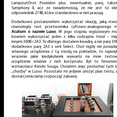
LampizatOrze Poseidon plus, ewentualnie, parę, tak
Symphony II, acz ze świadomością, że nie jest to ide
odpowiednik 274B, które standardowo w nim pracują.
Dodatkowo postanowiłem wykorzystać okazję, jaką stwo
równoległy test przetwornika cyfrowo-analogowego m
Acuhorn o nazwie Lusso
. W jego stopniu wyjściowym m
bowiem wykorzystać jeden z kilku rodzajów triod – mi
innymi 300B i 2A3. To dlatego dostałem kwadrę, a nie parę 300
dodatkowo parę 2A3 z serii Select. Choć nigdy nie posiad
własnego urządzenia z tą triodą na pokładzie, to najwię
wrażenie jakie kiedykolwiek wywarło na mnie testo
urządzenie właśnie z nich korzystało. Był to fenomen
wzmacniacz Kondo Souga. Chciałem więc posłuchać tych 
„choćby” w Lusso. Pozostało mi jedynie ułożyć plan testu, 
dostarczeniu lamp rozpocząć zabawę.