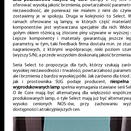
oferować wysoką jakość brzmienia, powtarzalność parametr
niezawodność, ale ponieważ nie miałem z nimi do czynie
zostawimy je w spokoju. Druga w kolejności to Select. W
ramach oferowane są lampy, w których część materiał
komponentów jest wytwarzana specjalnie dla nich. Wido
gołym okiem różnicą są złocone piny używane w wyższej se
Lepsze komponenty i materiały gwarantują jeszcze le
parametry, w tym, taki feedback firma dostała m.in. ze stu
nagraniowych, z którymi współpracuje, niski poziom sz
(wyższy S/N), a przede wszystkim doskonałą jakość brzmienia
Seria Select to propozycja dla tych, którzy szukają zar
wysokiej niezawodności i trwałości, powtarzalności paramet
ale i brzmienia z bardzo wysokiej półki. Jak zarówno dla triod
jak i prostownika 5UG podaje producent,
niespełn
wyprodukowanych lamp
spełnia wymagania stawiane serii Sel
O ile Core mają być alternatywą dla większości współcze
produkowanych lamp, o tyle Select mają już być alternatywą
wysoko cenionych NOS-ów, przy zachowaniu wyżs
dostępności i atrakcyjniejszych cen.