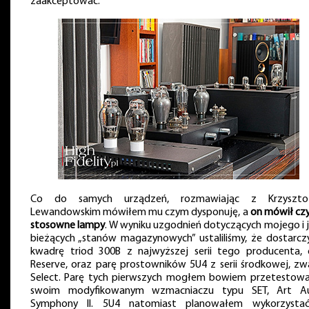
zaakceptować.
Co do samych urządzeń, rozmawiając z Krzyszto
Lewandowskim mówiłem mu czym dysponuję, a
on mówił cz
stosowne lampy
. W wyniku uzgodnień dotyczących mojego i 
bieżących „stanów magazynowych” ustaliliśmy, że dostarcz
kwadrę triod 300B z najwyższej serii tego producenta, c
Reserve, oraz parę prostowników 5U4 z serii środkowej, zw
Select. Parę tych pierwszych mogłem bowiem przetestow
swoim modyfikowanym wzmacniaczu typu SET, Art A
Symphony II. 5U4 natomiast planowałem wykorzyst