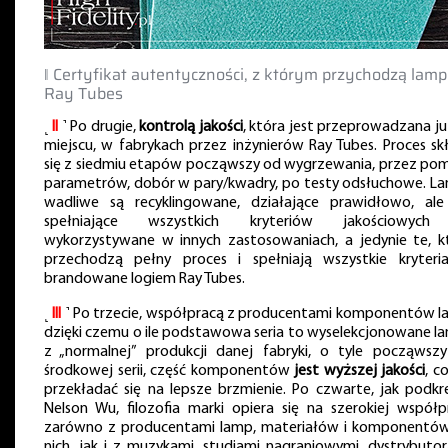
‖ Certyfikat autentyczności, z którym przychodzą lam
Ray Tubes
˻
II
˺ Po drugie,
kontrolą jakości
, która jest przeprowadzana ju
miejscu, w fabrykach przez inżynierów Ray Tubes. Proces sk
się z siedmiu etapów począwszy od wygrzewania, przez pom
parametrów, dobór w pary/kwadry, po testy odsłuchowe. L
wadliwe są recyklingowane, działające prawidłowo, ale
spełniające wszystkich kryteriów jakościowych
wykorzystywane w innych zastosowaniach, a jedynie te, k
przechodzą pełny proces i spełniają wszystkie kryteri
brandowane logiem Ray Tubes.
˻
III
˺ Po trzecie, współpracą z producentami komponentów l
dzięki czemu o ile podstawowa seria to wyselekcjonowane l
z „normalnej” produkcji danej fabryki, o tyle począwsz
środkowej serii, część komponentów
jest wyższej jakości
, c
przekładać się na lepsze brzmienie. Po czwarte, jak podkre
Nelson Wu, filozofia marki opiera się na szerokiej współp
zarówno z producentami lamp, materiałów i komponentó
nich, jak i z muzykami, studiami nagraniowymi, dystrybutor