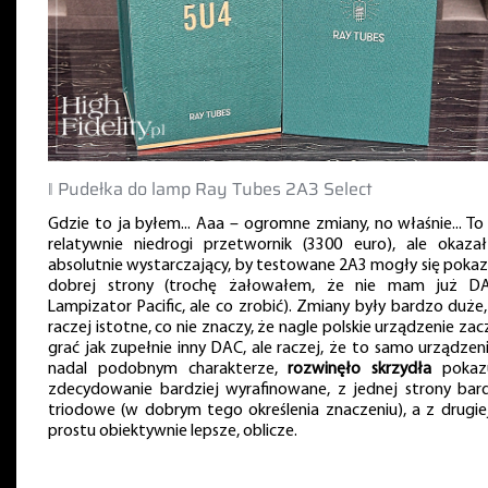
‖ Pudełka do lamp Ray Tubes 2A3 Select
Gdzie to ja byłem... Aaa – ogromne zmiany, no właśnie... To 
relatywnie niedrogi przetwornik (3300 euro), ale okazał
absolutnie wystarczający, by testowane 2A3 mogły się pokaz
dobrej strony (trochę żałowałem, że nie mam już D
Lampizator Pacific, ale co zrobić). Zmiany były bardzo duże,
raczej istotne, co nie znaczy, że nagle polskie urządzenie zac
grać jak zupełnie inny DAC, ale raczej, że to samo urządzeni
nadal podobnym charakterze,
rozwinęło skrzydła
pokaz
zdecydowanie bardziej wyrafinowane, z jednej strony bard
triodowe (w dobrym tego określenia znaczeniu), a z drugie
prostu obiektywnie lepsze, oblicze.