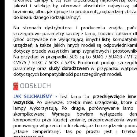
(srebrne). Lampy z tej serii przechodzą najsurowszą kont
jakości i selekcję by oferować absolutnie najwyższą ja
brzmienia, albo, jak ujmuje to producent, „najbardziej zbliżać
do ideału danego rodzaju lampy”.
Na stronach dystrybutora i producenta znajdą pań
szczegółowe parametry każdej z lamp, tudzież całkiem d
(choć oczywiście nie wyłączającą innych) listę kompatybil
urządzeń, a także jakich innych modeli są odpowiednikami
dotyczy przede wszystkim lamp sygnałowych i prostownik
Na przykład w przypadku 5UG są to 5U4G / 5U4GB / VT-2
CV575 / 5Ц3C / 5C3S / 5Z3S. Producent podaje szczegó
parametry oraz
służy doradztwem
w przypadku wątpliw
dotyczących kompatybilności poszczególnych modeli.
▓
ODSŁUCH
JAK SŁUCHALIŚMY •
Test lamp to
przedsięwzięcie inne
wszystkie
. Po pierwsze, trzeba mieć urządzenia, które 
lampy wykorzystują. Po drugie, porównywanie lamp 
skomplikowane. Wymaga bowiem wyłączenia dan
komponentu przy każdej zmianie, przeprowadzenia wymi
ponownego włączenia i odczekania, aż to urządzenie pono
„złapie temperaturę”. Tak po prostu jest i trzeb