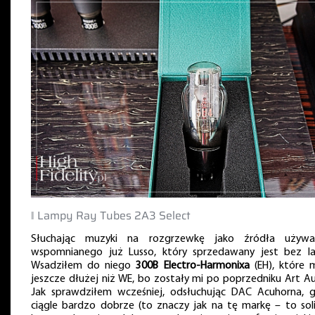
‖ Lampy Ray Tubes 2A3 Select
Słuchając muzyki na rozgrzewkę jako źródła używ
wspomnianego już Lusso, który sprzedawany jest bez l
Wsadziłem do niego
300B Electro-Harmonixa
(EH), które
jeszcze dłużej niż WE, bo zostały mi po poprzedniku Art Au
Jak sprawdziłem wcześniej, odsłuchując DAC Acuhorna, g
ciągle bardzo dobrze (to znaczy jak na tę markę – to sol