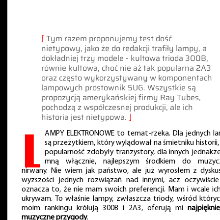
⌈
Tym razem proponujemy test dość
nietypowy, jako że do redakcji trafiły lampy, a
dokładniej trzy modele - kultowa trioda 300B,
równie kultowa, choć nie aż tak popularna 2A3
oraz często wykorzystywany w komponentach
lampowych prostownik 5UG. Wszystkie są
propozycją amerykańskiej firmy Ray Tubes,
pochodzą z współczesnej produkcji, ale ich
historia jest nietypowa.
⌋
L
AMPY ELEKTRONOWE to temat-rzeka. Dla jednych l
są przeżytkiem, który wylądował na śmietniku historii,
popularność zdobyły tranzystory, dla innych jednakże
mną włącznie, najlepszym środkiem do muzyc
nirwany. Nie wiem jak państwo, ale już wyrosłem z dyskus
wyższości jednych rozwiązań nad innymi, acz oczywiście
oznacza to, że nie mam swoich preferencji. Mam i wcale ich
ukrywam. To właśnie lampy, zwłaszcza triody, wśród który
moim rankingu królują 300B i 2A3, oferują mi
najpięknie
muzyczne przygody
.