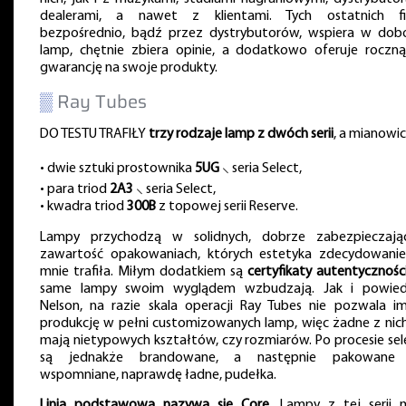
dealerami, a nawet z klientami. Tych ostatnich f
bezpośrednio, bądź przez dystrybutorów, wspiera w dob
lamp, chętnie zbiera opinie, a dodatkowo oferuje roczną (
gwarancję na swoje produkty.
▒
Ray Tubes
DO TESTU TRAFIŁY
trzy rodzaje lamp z dwóch serii
, a mianowic
• dwie sztuki prostownika
5UG
⸜ seria Select,
• para triod
2A3
⸜ seria Select,
• kwadra triod
300B
z topowej serii Reserve.
Lampy przychodzą w solidnych, dobrze zabezpieczają
zawartość opakowaniach, których estetyka zdecydowani
mnie trafiła. Miłym dodatkiem są
certyfikaty autentycznośc
same lampy swoim wyglądem wzbudzają. Jak i powied
Nelson, na razie skala operacji Ray Tubes nie pozwala i
produkcję w pełni customizowanych lamp, więc żadne z nich
mają nietypowych kształtów, czy rozmiarów. Po procesie sele
są jednakże brandowane, a następnie pakowane
wspomniane, naprawdę ładne, pudełka.
Linia podstawowa nazywa się Core
. Lampy z tej serii 