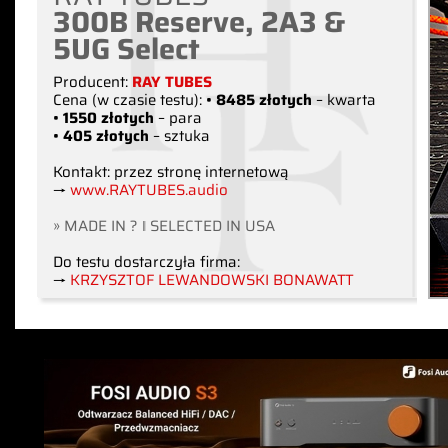
300B Reserve, 2A3 &
5UG Select
Producent:
RAY TUBES
Cena (w czasie testu):
• 8485 złotych
– kwarta
• 1550 złotych
– para
• 405 złotych
– sztuka
Kontakt: przez stronę internetową
→
www.RAYTUBES.audio
» MADE IN ? ‖ SELECTED IN USA
Do testu dostarczyła firma:
→
KRZYSZTOF LEWANDOWSKI BONAWATT