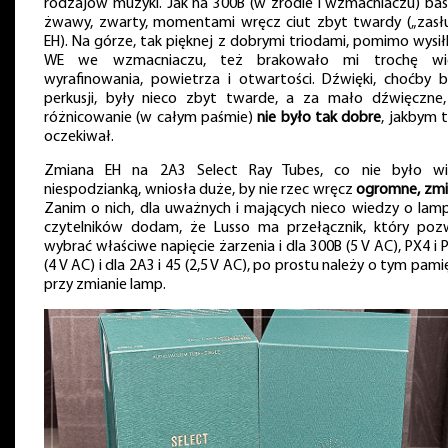
rodzajów muzyki. Jak na 300B (w źródle i wzmacniaczu) bas
żwawy, zwarty, momentami wręcz ciut zbyt twardy („zasł
EH). Na górze, tak pięknej z dobrymi triodami, pomimo wysi
WE we wzmacniaczu, też brakowało mi trochę wię
wyrafinowania, powietrza i otwartości. Dźwięki, choćby b
perkusji, były nieco zbyt twarde, a za mało dźwięczne,
różnicowanie (w całym paśmie)
nie było tak dobre
, jakbym 
oczekiwał.
Zmiana EH na 2A3 Select Ray Tubes, co nie było wi
niespodzianką, wniosła duże, by nie rzec wręcz
ogromne, zm
Zanim o nich, dla uważnych i mających nieco wiedzy o lam
czytelników dodam, że Lusso ma przełącznik, który poz
wybrać właściwe napięcie żarzenia i dla 300B (5 V AC), PX4 i 
(4 V AC) i dla 2A3 i 45 (2,5 V AC), po prostu należy o tym pam
przy zmianie lamp.