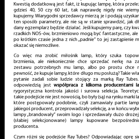
Kwestią dodatkową jest fakt, iż kupując lampę, która przele
gdzieś 40, 50 czy 60 lat, tak naprawdę nigdy nie wiemy
kupujemy. Wiarygodni sprzedawcy mierzą je i podają uzyska
ten sposób parametry, ale nie są w stanie sprawdzić, jak d
dany egzemplarz będzie działać. Jeśli kupujemy parę, czy kw
rzadkich NOS-ów, brzmieniowo mogą być fantastyczne, ale j
po krótkim czasie jedna z nich „padnie” to jej zastąpienie 
okazać się niemożliwe.
Co więc ma zrobić miłośnik lamp, który szuka topo
brzmienia, ale niekoniecznie chce sprzedać nerkę na z
zestawu potrzebnych mu lamp, albo po prostu chce 
pewność, że kupuje lampy, które długo mu posłużą? Takie wła
pytanie zadali sobie ludzie stojący za marką Ray Tubes.
odpowiedzią jest
współpraca z kilkoma producentami l
rygorystyczna kontrola jakości i surowa selekcja. Teoretyc
takie podejście nie jest nowością, bo były (są) na rynku marki 
które postępowały podobnie, czyli zamawiały partie lam
jakiegoś producent, przeprowadzały selekcję, a w końcu wyb
lampy „brandowały” swoim logo i sprzedawały dużo drożej,
(słabiej selekcjonowane) lampy kupowane bezpośredn
producenta.
Czym różni się podejście Ray Tubes? Odpowiadając oprę si