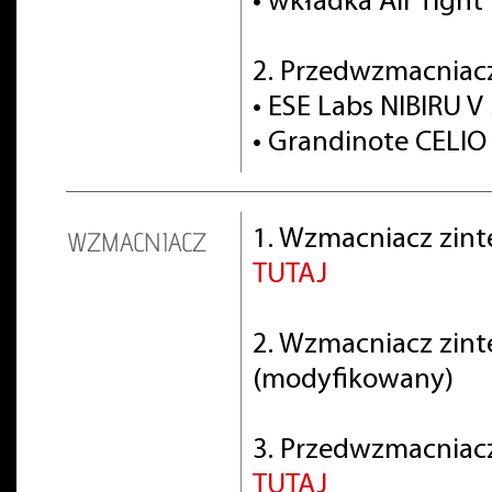
• wkładka Air Tight
2. Przedwzmacniac
• ESE Labs NIBIRU V 
• Grandinote CELIO 
1. Wzmacniacz zint
WZMACNIACZ
TUTAJ
2. Wzmacniacz zin
(modyfikowany)
3. Przedwzmacniacz 
TUTAJ