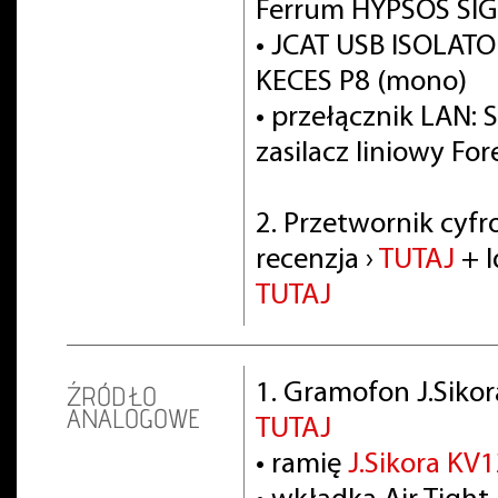
Ferrum HYPSOS SIG
• JCAT USB ISOLATOR
KECES P8 (mono)
• przełącznik LAN: 
zasilacz liniowy For
2. Przetwornik cyf
recenzja ›
TUTAJ
+ I
TUTAJ
1. Gramofon J.Siko
ŹRÓDŁO
ANALOGOWE
TUTAJ
• ramię
J.Sikora KV