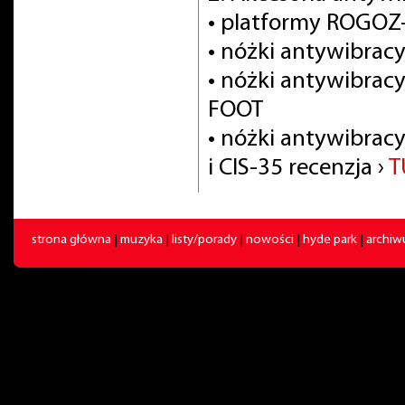
• platformy ROGOZ
• nóżki antywibra
• nóżki antywibrac
FOOT
• nóżki antywibracy
i CIS-35 recenzja ›
T
strona główna
|
muzyka
|
listy/porady
|
nowości
|
hyde park
|
archi