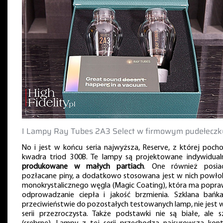
‖ Lampy Ray Tubes 2A3 Select w firmowym pudełeczk
No i jest w końcu seria najwyższa, Reserve, z której pocho
kwadra triod 300B. Te lampy są projektowane indywidualn
produkowane w małych partiach
. One również posia
pozłacane piny, a dodatkowo stosowana jest w nich powło
monokrystalicznego węgla (Magic Coating), która ma popra
odprowadzanie ciepła i jakość brzmienia. Szklana bańk
przeciwieństwie do pozostałych testowanych lamp, nie jest w
serii przezroczysta. Także podstawki nie są białe, ale s