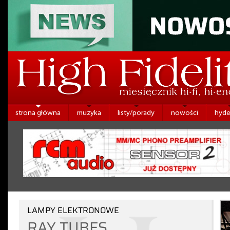
strona główna
muzyka
listy/porady
nowości
hyde
LAMPY ELEKTRONOWE
RAY TUBES