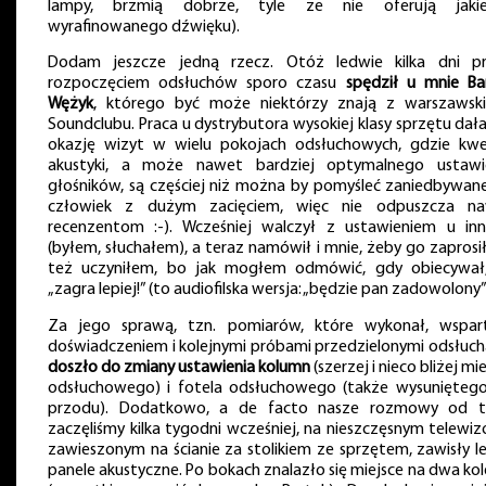
lampy, brzmią dobrze, tyle że nie oferują jaki
wyrafinowanego dźwięku).
Dodam jeszcze jedną rzecz. Otóż ledwie kilka dni p
rozpoczęciem odsłuchów sporo czasu
spędził u mnie Ba
Wężyk
, którego być może niektórzy znają z warszawsk
Soundclubu. Praca u dystrybutora wysokiej klasy sprzętu dał
okazję wizyt w wielu pokojach odsłuchowych, gdzie kwe
akustyki, a może nawet bardziej optymalnego ustawi
głośników, są częściej niż można by pomyśleć zaniedbywane
człowiek z dużym zacięciem, więc nie odpuszcza n
recenzentom :-). Wcześniej walczył z ustawieniem u in
(byłem, słuchałem), a teraz namówił i mnie, żeby go zaprosił
też uczyniłem, bo jak mogłem odmówić, gdy obiecywał
„zagra lepiej!” (to audiofilska wersja: „będzie pan zadowolony” 
Za jego sprawą, tzn. pomiarów, które wykonał, wspar
doświadczeniem i kolejnymi próbami przedzielonymi odsłuch
doszło do zmiany ustawienia kolumn
(szerzej i nieco bliżej mi
odsłuchowego) i fotela odsłuchowego (także wysunięteg
przodu). Dodatkowo, a de facto nasze rozmowy od 
zaczęliśmy kilka tygodni wcześniej, na nieszczęsnym telewiz
zawieszonym na ścianie za stolikiem ze sprzętem, zawisły le
panele akustyczne. Po bokach znalazło się miejsce na dwa kol