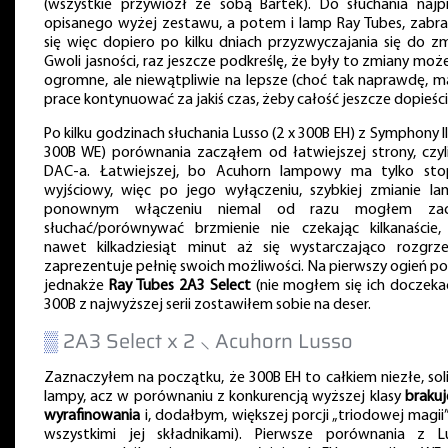
(wszystkie przywiózł ze sobą Bartek). Do słuchania najp
opisanego wyżej zestawu, a potem i lamp Ray Tubes, zabr
się więc dopiero po kilku dniach przyzwyczajania się do zm
Gwoli jasności, raz jeszcze podkreślę, że były to zmiany może
ogromne, ale niewątpliwie na lepsze (choć tak naprawdę, 
prace kontynuować za jakiś czas, żeby całość jeszcze dopieści
Po kilku godzinach słuchania Lusso (2 x 300B EH) z Symphony II
300B WE) porównania zacząłem od łatwiejszej strony, czyl
DAC-a. Łatwiejszej, bo Acuhorn lampowy ma tylko sto
wyjściowy, więc po jego wyłączeniu, szybkiej zmianie la
ponownym włączeniu niemal od razu mogłem zac
słuchać/porównywać brzmienie nie czekając kilkanaście,
nawet kilkadziesiąt minut aż się wystarczająco rozgrze
zaprezentuje pełnię swoich możliwości. Na pierwszy ogień po
jednakże
Ray Tubes 2A3 Select
(nie mogłem się ich doczekać
300B z najwyższej serii zostawiłem sobie na deser.
▒
2A3 Select x 2 ⸜ Acuhorn Lusso
Zaznaczyłem na początku, że 300B EH to całkiem niezłe, sol
lampy, acz w porównaniu z konkurencją wyższej klasy
brakuj
wyrafinowania
i, dodałbym, większej porcji „triodowej magii”
wszystkimi jej składnikami). Pierwsze porównania z L