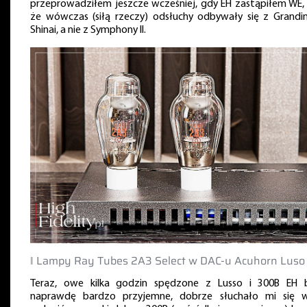
przeprowadziłem jeszcze wcześniej, gdy EH zastąpiłem WE, 
że wówczas (siłą rzeczy) odsłuchy odbywały się z Grandi
Shinai, a nie z Symphony II.
‖ Lampy Ray Tubes 2A3 Select w DAC-u Acuhorn Luso
Teraz, owe kilka godzin spędzone z Lusso i 300B EH 
naprawdę bardzo przyjemne, dobrze słuchało mi się w