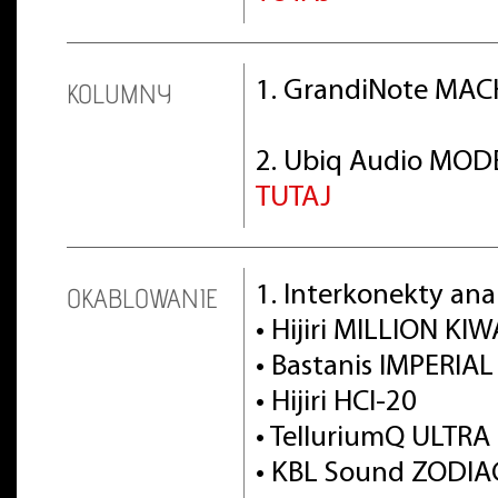
1. GrandiNote MACH
KOLUMNY
2. Ubiq Audio MOD
TUTAJ
1. Interkonekty an
OKABLOWANIE
• Hijiri MILLION KI
• Bastanis IMPERIAL 
• Hijiri HCI-20
• TelluriumQ ULTRA
• KBL Sound ZODIA