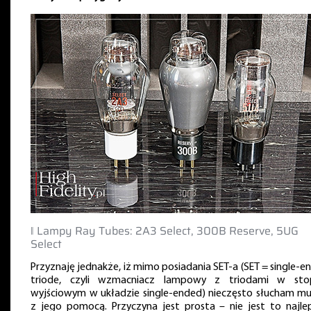
‖ Lampy Ray Tubes: 2A3 Select, 300B Reserve, 5UG
Select
Przyznaję jednakże, iż mimo posiadania SET-a (SET = single-e
triode, czyli wzmacniacz lampowy z triodami w sto
wyjściowym w układzie single-ended) nieczęsto słucham mu
z jego pomocą. Przyczyna jest prosta – nie jest to najle