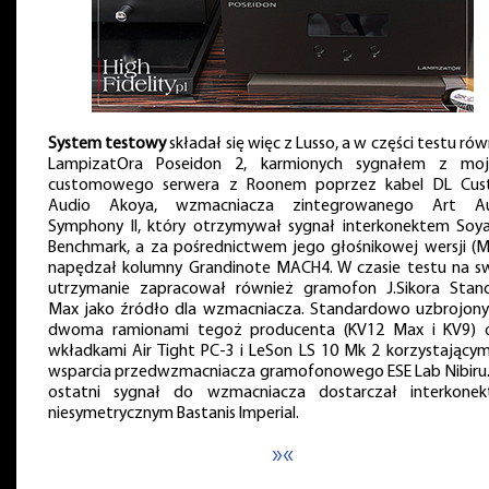
System testowy
składał się więc z Lusso, a w części testu ró
LampizatOra Poseidon 2, karmionych sygnałem z mo
customowego serwera z Roonem poprzez kabel DL Cu
Audio Akoya, wzmacniacza zintegrowanego Art Au
Symphony II, który otrzymywał sygnał interkonektem Soy
Benchmark, a za pośrednictwem jego głośnikowej wersji (M
napędzał kolumny Grandinote MACH4. W czasie testu na s
utrzymanie zapracował również gramofon J.Sikora Stan
Max jako źródło dla wzmacniacza. Standardowo uzbrojony
dwoma ramionami tegoż producenta (KV12 Max i KV9) 
wkładkami Air Tight PC-3 i LeSon LS 10 Mk 2 korzystającym
wsparcia przedwzmacniacza gramofonowego ESE Lab Nibiru.
ostatni sygnał do wzmacniacza dostarczał interkone
niesymetrycznym Bastanis Imperial.
»«