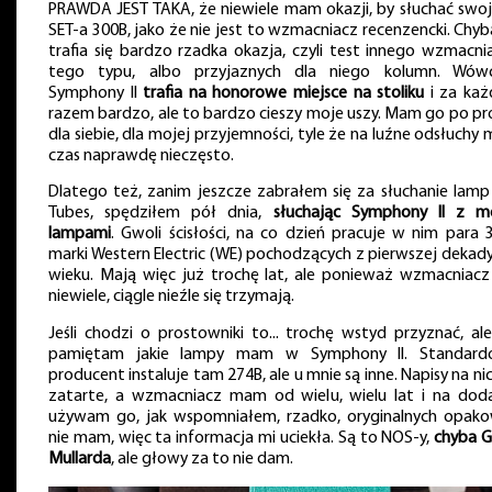
PRAWDA JEST TAKA, że niewiele mam okazji, by słuchać swo
SET-a 300B, jako że nie jest to wzmacniacz recenzencki. Chyb
trafia się bardzo rzadka okazja, czyli test innego wzmacni
tego typu, albo przyjaznych dla niego kolumn. Wów
Symphony II
trafia na honorowe miejsce na stoliku
i za ka
razem bardzo, ale to bardzo cieszy moje uszy. Mam go po pr
dla siebie, dla mojej przyjemności, tyle że na luźne odsłuchy
czas naprawdę nieczęsto.
Dlatego też, zanim jeszcze zabrałem się za słuchanie lamp
Tubes, spędziłem pół dnia,
słuchając Symphony II z m
lampami
. Gwoli ścisłości, na co dzień pracuje w nim para 
marki Western Electric (WE) pochodzących z pierwszej dekady
wieku. Mają więc już trochę lat, ale ponieważ wzmacniacz
niewiele, ciągle nieźle się trzymają.
Jeśli chodzi o prostowniki to... trochę wstyd przyznać, ale
pamiętam jakie lampy mam w Symphony II. Standar
producent instaluje tam 274B, ale u mnie są inne. Napisy na ni
zatarte, a wzmacniacz mam od wielu, wielu lat i na dod
używam go, jak wspomniałem, rzadko, oryginalnych opak
nie mam, więc ta informacja mi uciekła. Są to NOS-y,
chyba 
Mullarda
, ale głowy za to nie dam.