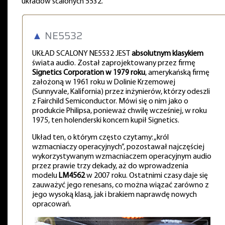
układów scalonych 5532.
▲
NE5532
UKŁAD SCALONY NE5532 JEST
absolutnym klasykiem
świata audio. Został zaprojektowany przez firmę
Signetics Corporation w 1979 roku
, amerykańską firmę
założoną w 1961 roku w Dolinie Krzemowej
(Sunnyvale, Kalifornia) przez inżynierów, którzy odeszli
z Fairchild Semiconductor. Mówi się o nim jako o
produkcie Philipsa, ponieważ chwilę wcześniej, w roku
1975, ten holenderski koncern kupił Signetics.
Układ ten, o którym często czytamy: „król
wzmacniaczy operacyjnych”, pozostawał najczęściej
wykorzystywanym wzmacniaczem operacyjnym audio
przez prawie trzy dekady, aż do wprowadzenia
modelu
LM4562
w 2007 roku. Ostatnimi czasy daje się
zauważyć jego renesans, co można wiązać zarówno z
jego wysoką klasą, jak i brakiem naprawdę nowych
opracowań.