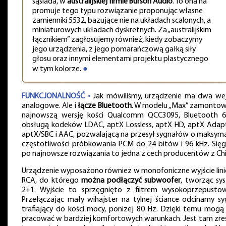
sąsiada, w
australijskiej firmie Burson Audio
. To ona na
promuje tego typu rozwiązanie proponując własne
zamienniki 5532, bazujące nie na układach scalonych, a
miniaturowych układach dyskretnych. Za „australijskim
łącznikiem” zagłosujemy również, kiedy zobaczymy
jego urządzenia, z jego pomarańczową gałką siły
głosu oraz innymi elementami projektu plastycznego
w tym kolorze.
●
FUNKCJONALNOŚĆ •
Jak mówiliśmy, urządzenie ma dwa wej
analogowe. Ale i
łącze Bluetooth
. W modelu „Max” zamonto
najnowszą wersję kości Qualcomm QCC3095, Bluetooth 6
obsługą kodeków LDAC, aptX Lossless, aptX HD, aptX Adapt
aptX/SBC i AAC, pozwalającą na przesył sygnałów o maksyma
częstotliwości próbkowania PCM do 24 bitów i 96 kHz. Sięg
po najnowsze rozwiązania to jedna z cech producentów z Chi
Urządzenie wyposażono również w monofoniczne wyjście lin
RCA, do którego
można podłączyć subwoofer
, tworząc sy
2+1. Wyjście to sprzęgnięto z filtrem wysokoprzepusto
Przełączając mały wihajster na tylnej ściance odcinamy sy
trafiający do kości mocy, poniżej 80 Hz. Dzięki temu mogą
pracować w bardziej komfortowych warunkach. Jest tam zre