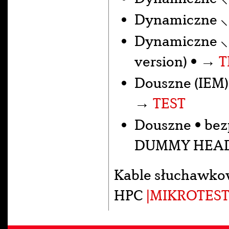
Dynamiczne 
Dynamiczne 
version) • →
T
Douszne (IEM)
→
TEST
Douszne • be
DUMMY HEA
Kable słuchawko
HPC
|MIKROTEST