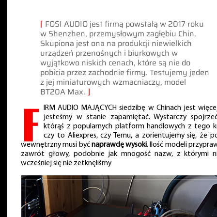
⌈
FOSI AUDIO jest firmą powstałą w 2017 roku
w Shenzhen, przemysłowym zagłębiu Chin.
Skupiona jest ona na produkcji niewielkich
urządzeń przenośnych i biurkowych w
wyjątkowo niskich cenach, które są nie do
pobicia przez zachodnie firmy. Testujemy jeden
z jej miniaturowych wzmacniaczy, model
BT20A Max.
⌋
F
IRM AUDIO MAJĄCYCH siedzibę w Chinach jest więcej
jesteśmy w stanie zapamiętać. Wystarczy spojrze
którąś z popularnych platform handlowych z tego kr
czy to Aliexpres, czy Temu, a zorientujemy się, że p
wewnętrzny musi być
naprawdę wysoki
. Ilość modeli przypra
zawrót głowy, podobnie jak mnogość nazw, z którymi n
wcześniej się nie zetknęliśmy