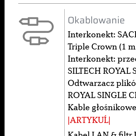
Okablowanie
Interkonekt: SA
Triple Crown (1 
Interkonekt: pr
SILTECH ROYAL 
Odtwarzacz plik
ROYAL SINGLE C
Kable głośnikowe
|ARTYKUĹ|
Kabel LAN & fil