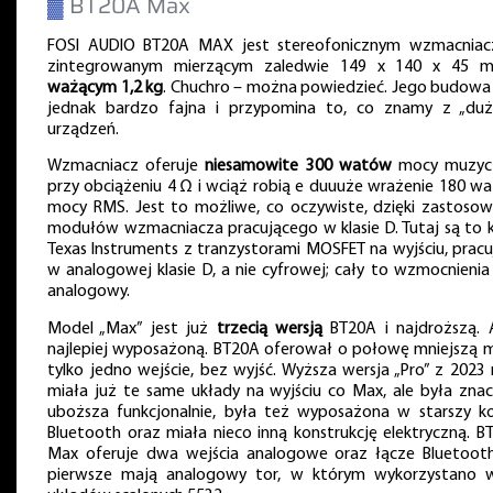
▓
BT20A Max
FOSI AUDIO BT20A MAX jest stereofonicznym wzmacnia
zintegrowanym mierzącym zaledwie 149 x 140 x 45 
ważącym 1,2 kg
. Chuchro – można powiedzieć. Jego budowa 
jednak bardzo fajna i przypomina to, co znamy z „duż
urządzeń.
Wzmacniacz oferuje
niesamowite 300 watów
mocy muzyc
przy obciążeniu 4 Ω i wciąż robią e duuuże wrażenie 180 w
mocy RMS. Jest to możliwe, co oczywiste, dzięki zastosow
modułów wzmacniacza pracującego w klasie D. Tutaj są to k
Texas Instruments z tranzystorami MOSFET na wyjściu, pracu
w analogowej klasie D, a nie cyfrowej; cały to wzmocnienia 
analogowy.
Model „Max” jest już
trzecią wersją
BT20A i najdroższą. A
najlepiej wyposażoną. BT20A oferował o połowę mniejszą m
tylko jedno wejście, bez wyjść. Wyższa wersja „Pro” z 2023 
miała już te same układy na wyjściu co Max, ale była znac
uboższa funkcjonalnie, była też wyposażona w starszy k
Bluetooth oraz miała nieco inną konstrukcję elektryczną. B
Max oferuje dwa wejścia analogowe oraz łącze Bluetooth
pierwsze mają analogowy tor, w którym wykorzystano w