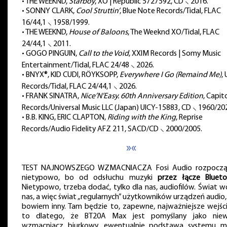
• THE WEEKND,
Starboy
, XO | Republic 5727592, CD ⸜ 2016.
• SONNY CLARK,
Cool Struttin’
, Blue Note Records/Tidal, FLAC
16/44,1 ⸜ 1958/1999.
• THE WEEKND,
House of Baloons
, The Weeknd XO/Tidal, FLAC
24/44,1 ⸜ 2011.
• GOGO PINGUIN,
Call to the Void
, XXIM Records | Somy Music
Entertainment/Tidal, FLAC 24/48 ⸜ 2026.
• BNYX®, KID CUDI, RÖYKSOPP,
Everywhere I Go (Remaind Me)
,
Records/Tidal, FLAC 24/44,1 ⸜ 2026.
• FRANK SINATRA,
Nice’N’Easy. 60th Anniversary Edition
, Capit
Records/Universal Music LLC (Japan) UICY-15883, CD ⸜ 1960/20
• B.B. KING, ERIC CLAPTON,
Riding with the King
, Reprise
Records/Audio Fidelity AFZ 211, SACD/CD ⸜ 2000/2005.
»«
TEST NAJNOWSZEGO WZMACNIACZA Fosi Audio rozpocz
nietypowo, bo od odsłuchu muzyki
przez łącze Bluet
Nietypowo, trzeba dodać, tylko dla nas, audiofilów. Świat w
nas, a więc świat „regularnych” użytkowników urządzeń audio,
bowiem inny. Tam będzie to, zapewne, najważniejsze wejści
to dlatego, że BT20A Max jest pomyślany jako niewi
wzmacniacz biurkowy, ewentualnie podstawa systemu mi