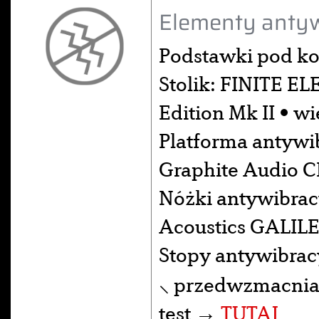
Elementy antyw
Podstawki pod k
Stolik: FINITE E
Edition Mk II • w
Platforma antywib
Graphite Audio 
Nóżki antywibrac
Acoustics GALILE
Stopy antywibra
⸜ przedwzmacniac
test →
TUTAJ