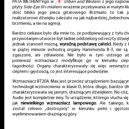
PATA METHENY’ego w ˻
4
˺
Urban and Western
z jego najnow
płyty
Side-Eye III+
miałem wrażenie przebywania w małym klu
dość blisko jego pieca gitarowego. Brzmiało to tak j
realizatorowi dźwięku zależało na jak najbardziej „bebecho
brzmieniu, a nie na agresji.
Bardzo ciekawe było dla mnie to, że podśpiewujący z tyłu ch
przywołanym utworze był ładnie oddzielony od reszty dźwięk
jednak stanowił mocną,
wyraźną podstawę całości
. Kiedy z 
w piątej minucie wchodzą organy Hammonda B-3, nie są
zgaszone, ani zdławione. Nie było w tym ostrego at
ponieważ wzmacniacz modyfikuje go w kierunku ciep
łagodności. Organy charakteryzowały się więc wewnętr
ciepłem i gęstością, co jest interesujące podwójnie.
Wzmacniacz BT20A Max jest przecież urządzeniem bazujący
technologii wzmocnienia w klasie D, która długo, bardzo dł
charakteryzowała się jasnym, drażniącym dźwiękiem. No cóż, 
Audio jest kompletnie inny. To urządzenie, którego słucha się
jak
niewielkiego wzmacniacz lampowego
. Ale takiego, k
został celowo „dostrojony” w kierunku pełni i gęstośc
wyeliminowaniem drażniącej góry.