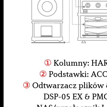
①
Kolumny: HA
②
Podstawki: ACO
③
Odtwarzacz plików 
DSP-05 EX & PM