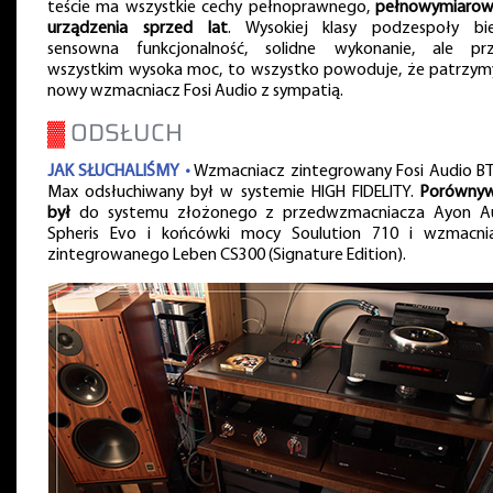
teście ma wszystkie cechy pełnoprawnego,
pełnowymiaro
urządzenia sprzed lat
. Wysokiej klasy podzespoły bie
sensowna funkcjonalność, solidne wykonanie, ale pr
wszystkim wysoka moc, to wszystko powoduje, że patrzym
nowy wzmacniacz Fosi Audio z sympatią.
▓
ODSŁUCH
JAK SŁUCHALIŚMY •
Wzmacniacz zintegrowany Fosi Audio B
Max odsłuchiwany był w systemie HIGH FIDELITY.
Porówny
był
do systemu złożonego z przedwzmacniacza Ayon A
Spheris Evo i końcówki mocy Soulution 710 i wzmacni
zintegrowanego Leben CS300 (Signature Edition).