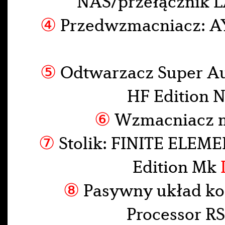
NAS/przełącznik 
④
Przedwzmacniacz: A
⑤
Odtwarzacz Super A
HF Edition 
⑥
Wzmacniacz 
⑦
Stolik: FINITE ELEME
Edition Mk
⑧
Pasywny układ ko
Processor 