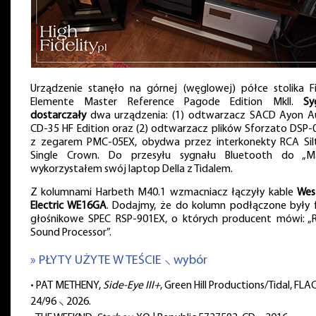
Urządzenie stanęło na górnej (węglowej) półce stolika Fi
Elemente Master Reference Pagode Edition MkII.
Sy
dostarczały
dwa urządzenia: (1) odtwarzacz SACD Ayon A
CD-35 HF Edition oraz (2) odtwarzacz plików Sforzato DSP-
z zegarem PMC-05EX, obydwa przez interkonekty RCA Sil
Single Crown. Do przesyłu sygnału Bluetooth do „M
wykorzystałem swój laptop Della z Tidalem.
Z kolumnami Harbeth M40.1 wzmacniacz łączyły kable
Wes
Electric WE16GA
. Dodajmy, że do kolumn podłączone były fi
głośnikowe SPEC RSP-901EX, o których producent mówi: „R
Sound Processor”.
» PŁYTY UŻYTE W TEŚCIE ⸜ wybór
• PAT METHENY,
Side-Eye III+
, Green Hill Productions/Tidal, FLA
24/96 ⸜ 2026.