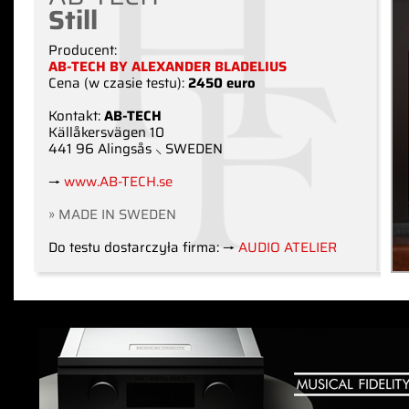
Still
Producent:
AB-TECH BY ALEXANDER BLADELIUS
Cena (w czasie testu):
2450 euro
Kontakt:
AB-TECH
Källåkersvägen 10
441 96 Alingsås ⸜ SWEDEN
→
www.AB-TECH.se
» MADE IN SWEDEN
Do testu dostarczyła firma: →
AUDIO ATELIER