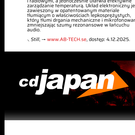
i radiowymi, a jednocześnie ułatwia efektywne
zarządzanie temperaturą. Układ elektroniczny je
zawieszony w opatentowanym materiale
tłumiącym o właściwościach lepkosprężystych,
który tłumi drgania mechaniczne i mikrofonowan
zmniejszając szumy rezonansowe w łańcuchu
audio.
⸜
Still
, →
www.AB-TECH.se
, dostęp: 4.12.2025.