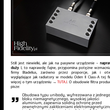
Still jest niewielki, ale jak na pasywne urządzenie –
napr
duży
. I, to naprawdę fajne, przypomina potężne wzmacni
firmy Bladelius, zarówno przez proporcje, jak i ot
wyglądające jak radiatory w modelu Oden II Class-A tej fi
więcej o tym urządzeniu →
TUTAJ
. O obudowie filtra produ
pisze:
”
Obudowa typu unibody, wyfrezowana z jedneg
bloku niemagnetycznego, wysokiej jakości
aluminium, zapewnia solidną ochronę przed
zewnętrznymi zakłóceniami elektromagnetycz