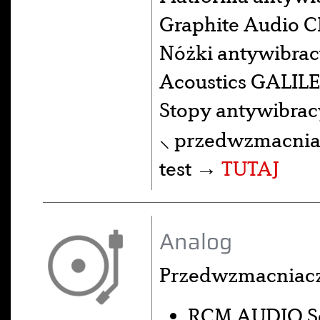
Graphite Audio 
Nóżki antywibrac
Acoustics GALILE
Stopy antywibra
⸜ przedwzmacniac
test →
TUTAJ
Analog
Przedwzmacniac
RCM AUDIO Se