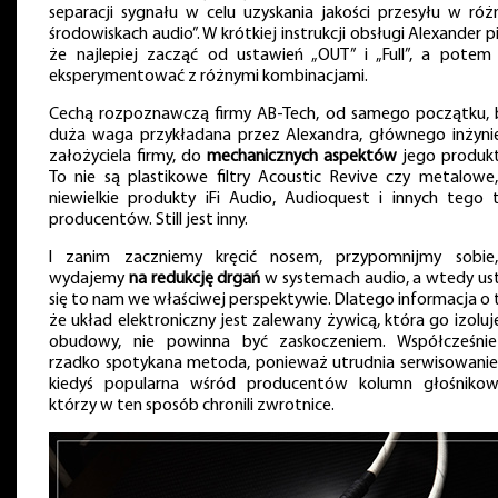
separacji sygnału w celu uzyskania jakości przesyłu w róż
środowiskach audio”. W krótkiej instrukcji obsługi Alexander p
że najlepiej zacząć od ustawień „OUT” i „Full”, a potem
eksperymentować z różnymi kombinacjami.
Cechą rozpoznawczą firmy AB-Tech, od samego początku, 
duża waga przykładana przez Alexandra, głównego inżynie
założyciela firmy, do
mechanicznych aspektów
jego produk
To nie są plastikowe filtry Acoustic Revive czy metalowe,
niewielkie produkty iFi Audio, Audioquest i innych tego 
producentów. Still jest inny.
I zanim zaczniemy kręcić nosem, przypomnijmy sobie,
wydajemy
na redukcję drgań
w systemach audio, a wtedy us
się to nam we właściwej perspektywie. Dlatego informacja o 
że układ elektroniczny jest zalewany żywicą, która go izoluj
obudowy, nie powinna być zaskoczeniem. Współcześni
rzadko spotykana metoda, ponieważ utrudnia serwisowanie,
kiedyś popularna wśród producentów kolumn głośnikow
którzy w ten sposób chronili zwrotnice.