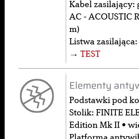
Kabel zasilający:
AC - ACOUSTIC RE
m)
Listwa zasilająca
→
TEST
Elementy antyw
Podstawki pod k
Stolik: FINITE E
Edition Mk II • w
Platforma antywib