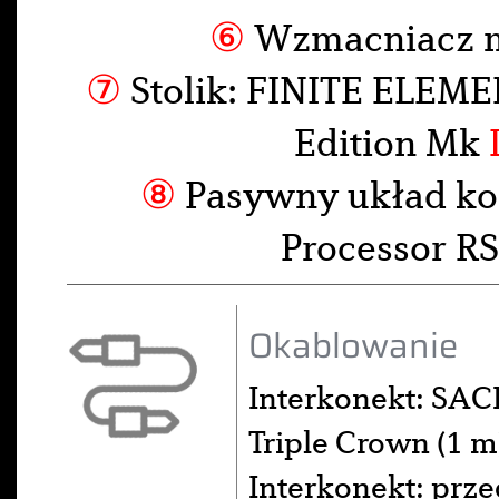
⑥
Wzmacniacz 
⑦
Stolik: FINITE ELEME
Edition Mk
⑧
Pasywny układ ko
Processor 
Okablowanie
Interkonekt: SA
Triple Crown (1 
Interkonekt: pr