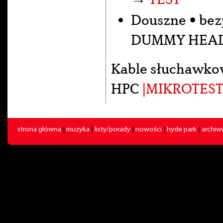
Douszne • be
DUMMY HEA
Kable słuchawko
HPC
|MIKROTEST
strona główna
|
muzyka
|
listy/porady
|
nowości
|
hyde park
|
archi