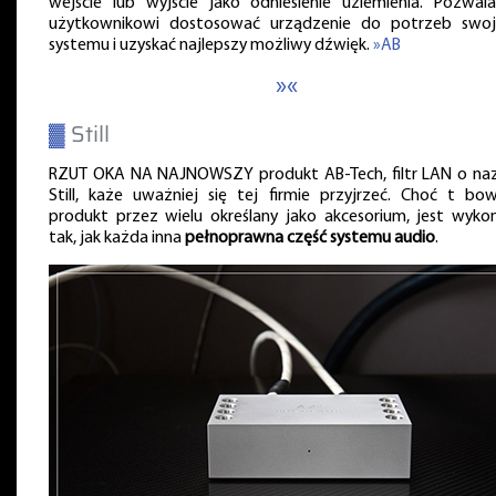
wejście lub wyjście jako odniesienie uziemienia. Pozwal
użytkownikowi dostosować urządzenie do potrzeb swo
systemu i uzyskać najlepszy możliwy dźwięk.
»AB
»«
▓
Still
RZUT OKA NA NAJNOWSZY produkt AB-Tech, filtr LAN o na
Still, każe uważniej się tej firmie przyjrzeć. Choć t bo
produkt przez wielu określany jako akcesorium, jest wyko
tak, jak każda inna
pełnoprawna część systemu audio
.