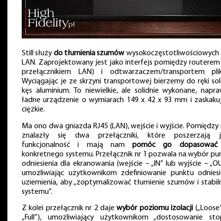
Still służy
do tłumienia szumów
wysokoczęstotliwościowych s
LAN. Zaprojektowany jest jako interfejs pomiędzy routerem 
przełącznikiem LAN) i odtwarzaczem/transportem pli
Wyciągając je ze skrzyni transportowej bierzemy do ręki sol
kęs aluminium. To niewielkie, ale solidnie wykonane, napr
ładne urządzenie o wymiarach 149 x 42 x 93 mm i zaskaku
ciężkie.
Ma ono dwa gniazda RJ45 (LAN), wejście i wyjście. Pomiędzy 
znalazły się dwa przełączniki, które poszerzają 
funkcjonalność i mają nam
pomóc go dopasować
konkretnego systemu. Przełącznik nr 1 pozwala na wybór pu
odniesienia dla ekranowania (wejście – „IN” lub wyjście – „OU
umożliwiając użytkownikom zdefiniowanie punktu odniesi
uziemienia, aby „zoptymalizować tłumienie szumów i stabil
systemu”.
Z kolei przełącznik nr 2 daje
wybór poziomu izolacji
(„Loose”
„Full”), umożliwiający użytkownikom „dostosowanie sto