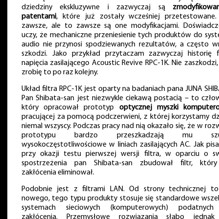
dziedziny ekskluzywne i zazwyczaj są
zmodyfikowa
patentami
, które już zostały wcześniej przetestowane.
zawsze, ale to zawsze są one modyfikacjami. Doświadcz
uczy, że mechaniczne przeniesienie tych produktów do sys
audio nie przynosi spodziewanych rezultatów, a często w
szkodzi. Jako przykład przytaczam zazwyczaj historię fi
napięcia zasilającego Acoustic Revive RPC-1K. Nie zaszkodzi, j
zrobię to po raz kolejny.
Układ filtra RPC-1K jest oparty na badaniach pana JUNA SHIB
Pan Shibata-san jest niezwykle ciekawą postacią – to człow
który opracował prototyp
optycznej myszki komputer
pracującej za pomocą podczerwieni, z której korzystamy dzi
niemal wszyscy. Podczas pracy nad nią okazało się, że w roz
prototypu bardzo przeszkadzają mu sz
wysokoczęstotliwościowe w liniach zasilających AC. Jak pis
przy okazji testu pierwszej wersji filtra, w oparciu o s
spostrzeżenia pan Shibata-san zbudował filtr, któr
zakłócenia eliminował.
Podobnie jest z filtrami LAN. Od strony technicznej to
nowego, tego typu produkty stosuje się standardowe wszel
systemach sieciowych (komputerowych) podatnych
zakłócenia. Przemysłowe rozwiązania słabo jednak