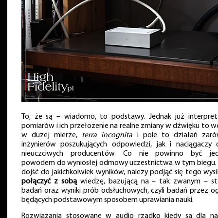
To, że są – wiadomo, to podstawy. Jednak już interpret
pomiarów i ich przełożenie na realne zmiany w dźwięku to wc
w dużej mierze,
terra incognita
i pole to działań zar
inżynierów poszukujących odpowiedzi, jak i naciągaczy 
nieuczciwych producentów. Co nie powinno być je
powodem do wyniosłej odmowy uczestnictwa w tym biegu.
dojść do jakichkolwiek wyników, należy podjąć się tego wysił
połączyć z sobą
wiedzę, bazującą na – tak zwanym – st
badań oraz wyniki prób odsłuchowych, czyli badań przez og
będących podstawowym sposobem uprawiania nauki.
Rozwiązania stosowane w audio rzadko kiedy są dla na