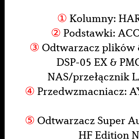
①
Kolumny: HA
②
Podstawki: ACO
③
Odtwarzacz plików 
DSP-05 EX & PM
NAS/przełącznik 
④
Przedwzmacniacz: A
⑤
Odtwarzacz Super A
HF Edition 