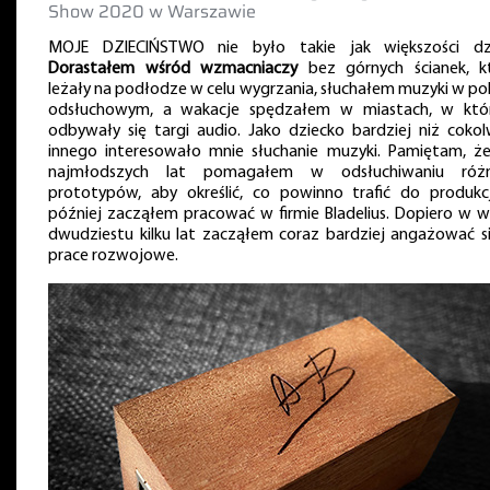
Show 2020 w Warszawie
MOJE DZIECIŃSTWO nie było takie jak większości dzi
Dorastałem wśród wzmacniaczy
bez górnych ścianek, k
leżały na podłodze w celu wygrzania, słuchałem muzyki w po
odsłuchowym, a wakacje spędzałem w miastach, w któ
odbywały się targi audio. Jako dziecko bardziej niż cokol
innego interesowało mnie słuchanie muzyki. Pamiętam, ż
najmłodszych lat pomagałem w odsłuchiwaniu róż
prototypów, aby określić, co powinno trafić do produkcj
później zacząłem pracować w firmie Bladelius. Dopiero w w
dwudziestu kilku lat zacząłem coraz bardziej angażować s
prace rozwojowe.