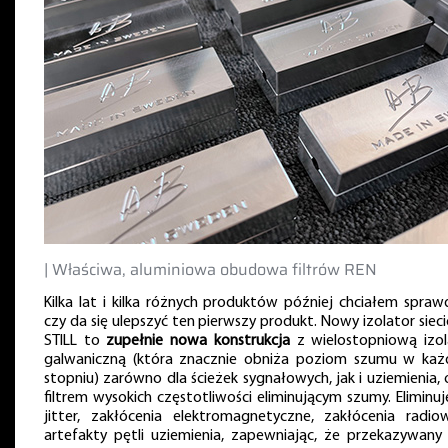
| Właściwa, aluminiowa obudowa filtrów REN
Kilka lat i kilka różnych produktów później chciałem sprawd
czy da się ulepszyć ten pierwszy produkt. Nowy izolator siec
STILL to
zupełnie nowa konstrukcja
z wielostopniową izol
galwaniczną (która znacznie obniża poziom szumu w ka
stopniu) zarówno dla ścieżek sygnałowych, jak i uziemienia, 
filtrem wysokich częstotliwości eliminującym szumy. Eliminuj
jitter, zakłócenia elektromagnetyczne, zakłócenia radio
artefakty pętli uziemienia, zapewniając, że przekazywany 