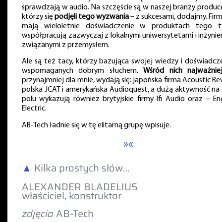
sprawdzają w audio. Na szczęście są w naszej branży produce
którzy się
podjęli tego wyzwania
– z sukcesami, dodajmy. Firm
mają wieloletnie doświadczenie w produktach tego t
współpracują zazwyczaj z lokalnymi uniwersytetami i inżynie
związanymi z przemysłem.
Ale są też tacy, którzy bazująca swojej wiedzy i doświadcze
wspomaganych dobrym słuchem.
Wśród nich najważnie
przynajmniej dla mnie, wydają się: japońska firma Acoustic Rev
polska JCAT i amerykańska Audioquest, a dużą aktywność na
polu wykazują również brytyjskie firmy Ifi Audio oraz – Eng
Electric.
AB-Tech ładnie się w tę elitarną grupę wpisuje.
»«
▲
Kilka prostych słów…
ALEXANDER BLADELIUS
właściciel, konstruktor
zdjęcia
AB-Tech