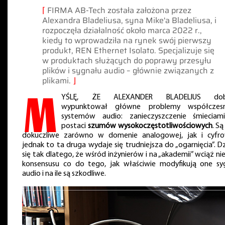
⌈
FIRMA AB-Tech została założona przez
Alexandra Bladeliusa, syna Mike'a Bladeliusa, i
rozpoczęła działalność około marca 2022 r.,
kiedy to wprowadziła na rynek swój pierwszy
produkt, REN Ethernet Isolato. Specjalizuje się
w produktach służących do poprawy przesyłu
plików i sygnału audio – głównie związanych z
plikami.
⌋
M
YŚLĘ, ŻE ALEXANDER BLADELIUS dob
wypunktował główne problemy współczes
systemów audio: zanieczyszczenie śmiecia
postaci
szumów wysokoczęstotliwościowych
. S
dokuczliwe zarówno w domenie analogowej, jak i cyfro
jednak to ta druga wydaje się trudniejsza do „ogarnięcia”. Dz
się tak dlatego, że wśród inżynierów i na „akademii” wciąż ni
konsensusu co do tego, jak właściwie modyfikują one sy
audio i na ile są szkodliwe.