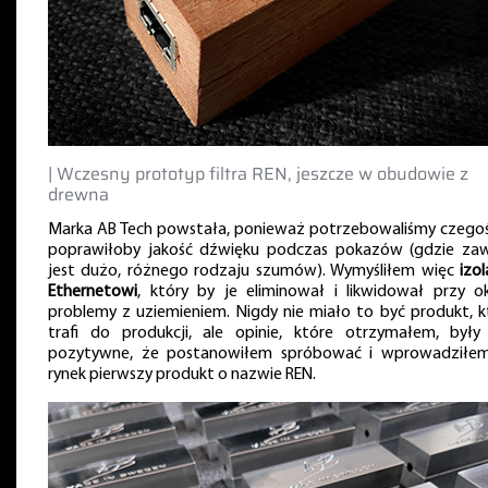
| Wczesny prototyp filtra REN, jeszcze w obudowie z
drewna
Marka AB Tech powstała, ponieważ potrzebowaliśmy czegoś
poprawiłoby jakość dźwięku podczas pokazów (gdzie za
jest dużo, różnego rodzaju szumów). Wymyśliłem więc
izol
Ethernetowi
, który by je eliminował i likwidował przy ok
problemy z uziemieniem. Nigdy nie miało to być produkt, k
trafi do produkcji, ale opinie, które otrzymałem, były
pozytywne, że postanowiłem spróbować i wprowadziłe
rynek pierwszy produkt o nazwie REN.