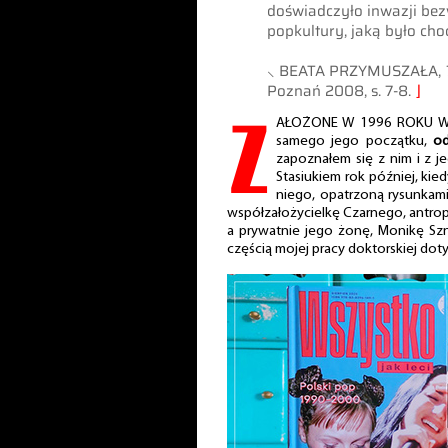
doświadczyło inwazji bez
popkultury, jaką było cho
⸜ BEATA PRZYMUSZAŁA,
Poznań 2008, s. 7-8.
⌋
Z
AŁOŻONE W 1996 ROKU 
samego jego początku,
od
zapoznałem się z nim i z 
Stasiukiem rok później, kie
niego, opatrzoną rysunkami
współzałożycielkę Czarnego, antrop
a prywatnie jego żonę, Monikę S
częścią mojej pracy doktorskiej doty