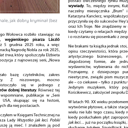
postaci ówczesnego rynku muz
wywiady
. To, między innymi, K
naczelny miesięcznika „Brum” i
Katarzyna Kanclerz, współzałożyci
onale, jak dobry kryminał (bez
przyczyniła się do sukcesów Hey’a,
oraz Ich Troje. Nie znajdziemy w
kiedy czytamy o relacjach między
go Wołowca rozbiło stawiając na
i o rozstaniu się piosenkarki z ze
go,
węgierskiego pisarza László
już 5 grudnia 2025 roku, a więc
Nie brakami ta książka jednak stoi,
teracką Nagrodę Nobla za rok 2025,
opisu rzeczywistości, która prze
iat trwa
, który spolszczyła Elżbieta
artystycznego biznesowego, 
pozycja z najnowszej serii, „Nowa
złagodzonej formie, ale jedn
wydawnictw, wybierania do nich
Poznajemy, z dzisiejszego pu
ło bazę czytelników, zakres
nieetyczne, związki pism muzyc
onty. Z niszowego, mocno
ale – co ciekawe – tylko z punktu
eistoczyło się w jednego z
Jedynym muzykiem, który poj
ów dobrej literatury
. Również tej
Kościkiewicz, założyciel zespołu
wspomniane, publikacje w „Serii
 USA, skupiając się na historii,
W latach 90. XX wieku przełomem 
ch dla niej postaciach.
wytwórnie płytowe, a także stacje
wielu nie lubi tego czasu, kiedy 
aczyłem w Księgarni Technicznej na
kiedy posłuchałem płyt zapropo
asza Lady
Wszystko jak leci. Polski
jak leci…
już na początku książki,
szę ją mieć. I znalazłem ją pod
słuchanie tytułem
Soundtrack
, k