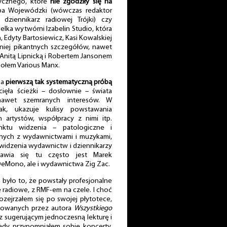
ycznego, które
nie zgodziły się na
uba Wojewódzki (wówczas redaktor
 dziennikarz radiowej Trójki) czy
elka wytwórni Izabelin Studio, która
 Edyty Bartosiewicz, Kasi Kowalskiej
 niej pikantnych szczegółów, nawet
 Anitą Lipnicką i Robertem Jansonem
społem Various Manx.
 a
pierwszą tak systematyczną próbą
cięła ścieżki – dosłownie – świata
nawet szemranych interesów. W
ak, ukazuje kulisy powstawania
 artystów, współpracy z nimi itp.
nktu widzenia – patologiczne i
znych z wydawnictwami i muzykami,
 widzenia wydawnictw i dziennikarzy
awia się tu często jest Marek
 DeMono, ale i wydawnictwa Zig Zac.
było to, że powstały profesjonalne
 radiowe, z RMF-em na czele. I choć
rozejrzałem się po swojej płytotece,
nowanych przez autora
Wszystkiego
 z sugerującym jednoczesną lekturę i
iedy przypomniałem sobie koncerty,