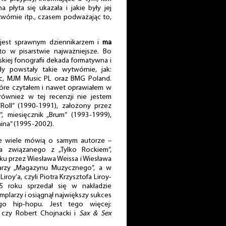
 płyta się ukazała i jakie były jej
wórnie itp., czasem podważając to,
jest sprawnym dziennikarzem i
ma
to w pisarstwie najważniejsze. Bo
kiej fonografii dekada formatywna i
dy powstały takie wytwórnie, jak:
ac, MJM Music PL oraz BMG Poland.
które czytałem i nawet oprawiałem w
również w tej recenzji nie jestem
’Roll” (1990-1991), założony przez
, miesięcznik „Brum” (1993-1999),
hina” (1995-2002).
re wiele mówią o samym autorze –
ta związanego z „Tylko Rockiem”,
 przez Wiesława Weissa i Wiesława
karzy „Magazynu Muzycznego”, a w
Liroy’a, czyli Piotra Krzysztofa Liroy-
 roku sprzedał się w nakładzie
plarzy i osiągnął największy sukces
ego hip-hopu. Jest tego więcej:
 czy Robert Chojnacki i
Sax & Sex