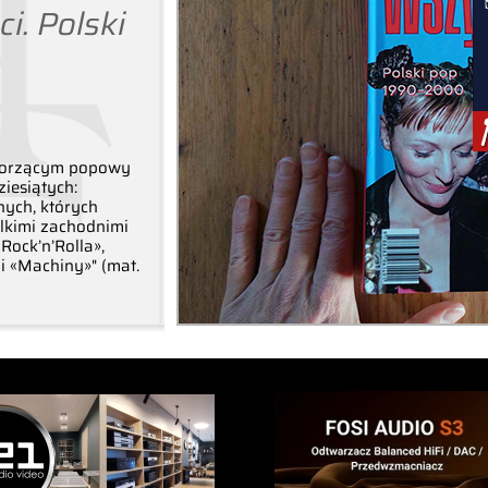
i. Polski
tworzącym popowy
iesiątych:
nych, których
elkimi zachodnimi
Rock’n’Rolla»,
i «Machiny»" (mat.