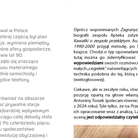
ował w Polsce
Oprócz wspomnianych
Zagranyc
tórej częścią był plan
biografii zespołu Apteka zat
Kawałki o zespole przeklętym
. A
ja, wymiana pieniędzy,
1990-2000
przyjął metodę, po k
łośne afery gospodarcze.
książce. Chodzi o typ opowiadania
wie lat 90.
tutaj można go zidentyfikować
częło się znacząco
wypowiedziami
swoich rozmówców
tusu materialnego
małych „cegiełek” naświetlających
dnie samochody i
technika podobna do tej, którą s
ężkie telefony
(wielogłosowej).
Ciekawe, ale w zeszłym roku, rów
pozycję opartą na głosie włas
y również na obszarze
Antoniny Tosiek (polecam również
ać prywatne stacje
z 2024 roku). Tyle tylko, że na
Prz
 najbardziej wpływowym
ich opracowanie wraz z analizą. La
iągu całej dekady stała
ocenę
jest odpowiedzialny czytel
.) Po czterdziestu pięciu
mu społeczeństwo
ewolucję obyczajową i