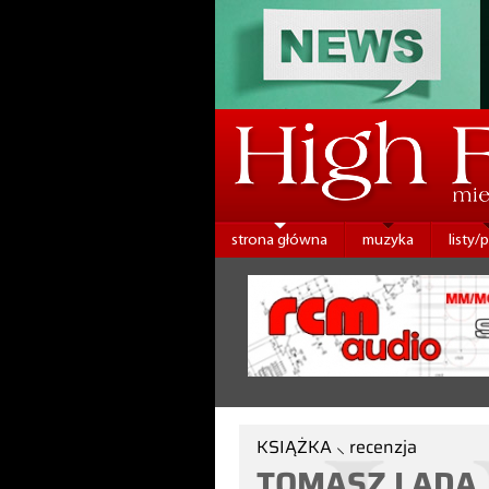
strona główna
muzyka
listy/
KSIĄŻKA ⸜ recenzja
TOMASZ LADA