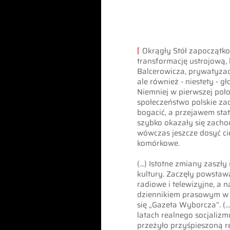
⌈
Okrągły Stół zapoczątk
transformację ustrojową, k
Balcerowicza, prywatyzac
ale również - niestety - g
Niemniej w pierwszej poło
społeczeństwo polskie za
bogacić, a przejawem sta
szybko okazały się zacho
wówczas jeszcze dosyć ci
komórkowe.
(...) Istotne zmiany zaszł
kultury. Zaczęły powstaw
radiowe i telewizyjne, a
dziennikiem prasowym w c
się „Gazeta Wyborcza”. (..
latach realnego socjaliz
przeżyło przyśpieszoną r