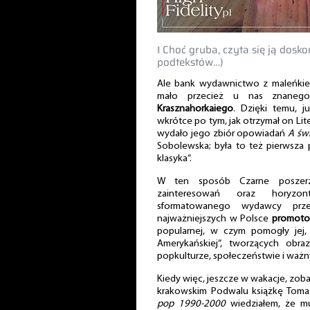
‖ Choć gruba, czyta się ją dosk
podtekstów…)
Ale bank wydawnictwo z maleńkie
mało przecież u nas znane
Krasznahorkaiego
. Dzięki temu, 
wkrótce po tym, jak otrzymał on Li
wydało jego zbiór opowiadań
A św
Sobolewska; była to też pierwsza 
klasyka”.
W ten sposób Czarne poszerza
zainteresowań oraz horyz
sformatowanego wydawcy prz
najważniejszych w Polsce
promotor
popularnej, w czym pomogły jej, 
Amerykańskiej”, tworzących obraz
popkulturze, społeczeństwie i ważny
Kiedy więc, jeszcze w wakacje, zob
krakowskim Podwalu książkę Tom
pop 1990-2000
wiedziałem, że mu