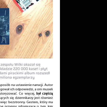
zespołu Wilki okazał się
kładzie 220 000 kaset i płyt;
dami pirackimi album rozszedł
 miliona egzemplarzy
sposób na ustawienie narracji. Autor
gował ich odpowiedzi, a oni musieli
autoryzować. Co więcej,
był częścią
ących się dziennikarzy jest również
t więc bezstronny. Gestem, który ma
e przypisy, informujące o tym, kim