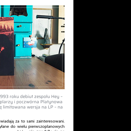
1993 roku debiut zespołu Hey –
larzy i poczwórna Platynowa
ę limitowana wersja na LP – na
wiadają za to sami zainteresowani.
ysyłane do wielu pierwszoplanowych