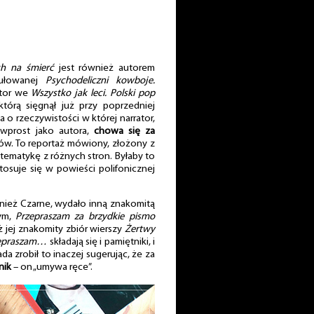
h na śmierć
jest również autorem
ytułowanej
Psychodeliczni kowboje.
utor we
Wszystko jak leci. Polski pop
tórą sięgnął już przy poprzedniej
 o rzeczywistości w której narrator,
 wprost jako autora,
chowa się za
. To reportaż mówiony, złożony z
 tematykę z różnych stron. Byłaby to
tosuje się w powieści polifonicznej
nież Czarne, wydało inną znakomitą
nym,
Przepraszam za brzydkie pismo
 jej znakomity zbiór wierszy
Żertwy
epraszam…
składają się i pamiętniki, i
da zrobił to inaczej sugerując, że za
nik
– on „umywa ręce”.