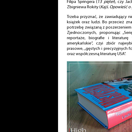
Filipa Springera (
13 pięter
), czy Ja
Zbigniewa Rokity (
Kajś. Opowieść o
Trzeba przyznać, że zawiadujący n
książek oraz ludzi. Bo przecież zna
potrzebę związaną z poszerzeniem
Zjednoczonych, proponując „Seri
reportaże, biografie i literatur
amerykańskie”, czyi zbiór najwyb
prasowe, „gęstych i precyzyjnych f
oraz współczesną literaturę USA”.