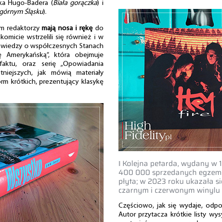
cka Hugo-Badera (
Biała gorączka
) i
 górnym Śląsku
).
im redaktorzy
mają nosa i rękę
do
komicie wstrzelili się również i w
 wiedzy o współczesnych Stanach
ę Amerykańską”, która obejmuje
ę faktu, oraz serię „Opowiadania
itniejszych, jak mówią materiały
orm krótkich, prezentujący klasykę
‖ Kolejna petarda, wydany w 
400 000 sprzedanych egzemp
płyta; w 2023 roku ukazała si
czarnym i czerwonym winylu
Częściowo, jak się wydaje, odpo
Autor przytacza krótkie listy w