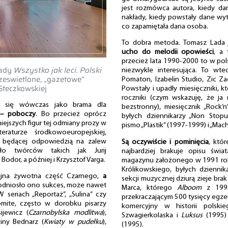
jest rozmówca autora, kiedy dana
nakłady, kiedy powstały dane wyt
co zapamiętała dana osoba.
To dobra metoda. Tomasz Lada 
ucho do melodii opowieści
, a 
przecież lata 1990-2000 to w pols
Lady
Wszystko jak leci. Polski
niezwykle interesująca. To wte
zeswietlone, „gazetowe”
Pomaton, Izabelin Studio, Zic Z
 Steczkowskiej
Powstały i upadły miesięczniki, 
roczniki (czym wskazuję, że ja 
 się wówczas jako brama dla
bezstronny), miesięcznik „Rock’n
 – poboczy
. Bo przecież oprócz
byłych dziennikarzy „Non Stopu”
iejszych figur tej odmiany prozy w
pismo „Plastik” (1997-1999) i „Mac
eraturze środkowoeuropejskiej,
iej, będącej odpowiedzią na zalew
Są oczywiście i pominięcia
, któ
wało twórców takich jak Jurij
najbardziej brakuje opisu świa
odor, a później i Krzysztof Varga.
magazynu założonego w 1991 roku
Królikowskiego, byłych dzienni
lejna żywotna część Czarnego,
a
sekcji muzycznej dziurą zieje brak 
u odniosło ono sukces, może nawet
Marca, którego
Alboom
z 1995
 W seriach „Reportaż”, „Sulina” czy
przekraczającym 500 tysięcy egzem
omite, często w dorobku pisarzy
komercyjny w historii polski
ijewicz (
Czarnobylska modlitwa
),
Szwagierkolaska i
Luksus
(1995)
liny Bednarz (
Kwiaty w pudełku
),
(1995).