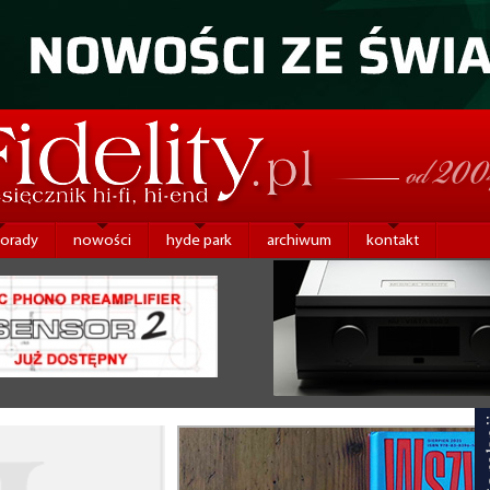
porady
nowości
hyde park
archiwum
kontakt