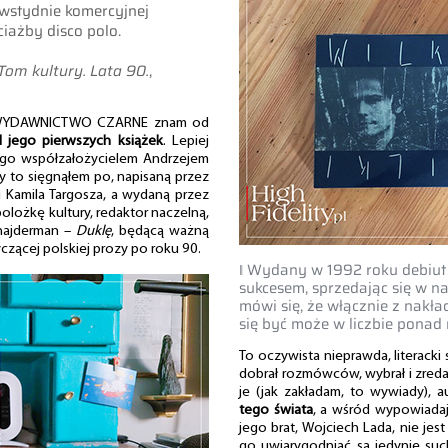
wstydnie komercyjnej
ciażby disco polo.
Tom kultury. Lata 90.
,
WYDAWNICTWO CZARNE znam od
 jego pierwszych książek
. Lepiej
jego współzałożycielem Andrzejem
dy to sięgnąłem po, napisaną przez
 Kamila Targosza, a wydaną przez
olożkę kultury, redaktor naczelną,
znajderman –
Duklę
, będącą ważną
czącej polskiej prozy po roku 90.
‖ Wydany w 1992 roku debiut 
sukcesem, sprzedając się w na
mówi się, że włącznie z nakła
się być może w liczbie ponad
To oczywista nieprawda, literacki 
dobrał rozmówców, wybrał i zreda
je (jak zakładam, to wywiady), 
tego świata
, a wśród wypowiadaj
jego brat, Wojciech Lada, nie jes
go uwiarygodniać są jedynie such