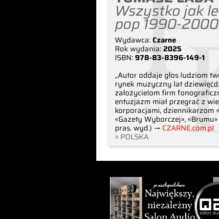
Wszystko jak lec
pop 1990-2000
Wydawca:
Czarne
Rok wydania:
2025
ISBN:
978-83-8396-149-1
„Autor oddaje głos ludziom 
rynek muzyczny lat dziewięćdz
założycielom firm fonograficz
entuzjazm miał przegrać z wi
korporacjami, dziennikarzom «
«Gazety Wyborczej», «Brumu» 
pras. wyd.) →
CZARNE.com.pl
» POLSKA