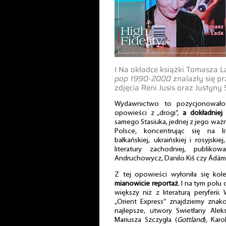
‖ Na okładce książki Tomasza 
pop 1990-2000
znalazły się pr
zdjęcia Reni Jusis oraz Justyny
Wydawnictwo to pozycjonowało
opowieści z „drogi”,
a dokładniej
samego Stasiuka, jednej z jego ważn
Polsce, koncentrując się na lit
bałkańskiej, ukraińskiej i rosyjsk
literatury zachodniej, publiko
Andruchowycz, Danilo Kiš czy Ádám B
Z tej opowieści wyłoniła się ko
mianowicie reportaż
. I na tym pol
większy niż z literaturą peryferii.
„Orient Express” znajdziemy znak
najlepsze, utwory Swietłany Aleks
Mariusza Szczygła (
Gottland
), Karo