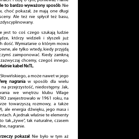
onach. Piszę o tym, ponieważ Flame
ale to bardzo wyważony sposób
. Nie
, choć pokazał, że mają one długi
eny. Ale też nie spłycił też basu,
 zdyscyplinowany.
 jest to coś czego szukają ludzie
ze, którzy widzieli i słyszeli już
ich dość. Wymiatanie o którym mowa
owne, ale tylko wtedy, kiedy przyjdą
 czymś zaimponować. Kiedy zamkną
, zazwyczaj chcemy, czegoś innego.
łaśnie kabel NxTL
.
 Słowińskiego, a może nawet w jego
erę nagrania
w sposób dla wielu
 na przejrzystość, niedostępny. Jak,
wania we wnętrzu klubu Village
RIO zarejestrowało w 1961 roku, na
Grze towarzyszą rozmowy, a także
, ale energia dźwięku, jego masa i
ntach. A jednak właśnie te elementy
o tak „żywe”, tak naturalne, czasem
ne, nagranie.
 rzeczy pokazał
. Nie było w tym aż