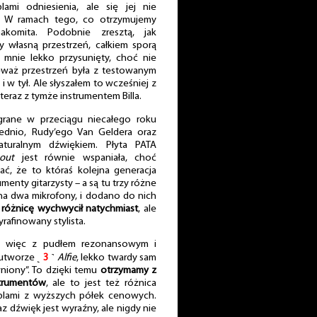
blami odniesienia, ale się jej nie
m. W ramach tego, co otrzymujemy
akomita. Podobnie zresztą, jak
y własną przestrzeń, całkiem sporą
o mnie lekko przysunięty, choć nie
eważ przestrzeń była z testowanym
 w tył. Ale słyszałem to wcześniej z
 teraz z tymże instrumentem Billa.
rane w przeciągu niecałego roku
dnio, Rudy’ego Van Geldera oraz
turalnym dźwiękiem. Płyta PATA
out
jest równie wspaniała, choć
ać, że to któraś kolejna generacja
menty gitarzysty – a są tu trzy różne
 na dwa mikrofony, i dodano do nich
 różnicę wychwycił natychmiast
, ale
yrafinowany stylista.
, a więc z pudłem rezonansowym i
 utworze ˻
3
˺
Alfie
, lekko twardy sam
wniony”. To dzięki temu
otrzymamy z
strumentów
, ale to jest też różnica
blami z wyższych półek cenowych.
z dźwięk jest wyraźny, ale nigdy nie