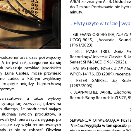
A/B/B ze znanymi A i B. Odsłuch
do 2 minut. Porównanie nie było 
minuty.
⸜ Płyty użyte w teście | wyb
⸜ GIL EVANS ORCHESTRA,
Out Of 
UCGQ-9045, „Acoustic Soun
(1961/2023).
⸜ BILL EVANS TRIO,
Waltz F
Recordings/Universal Classics & J
świadczenie oraz czas poświęcony
Series”, SHM-SACD (1961/2023).
. A to jest coś,
czego nie da się
ak pokazuje przykład japońskich
⸜ PAT METHENY,
What's It All Ab
irmy Luna Cables, może przynieść
WPCR-14176, CD (2009), recenzj
czne audio, o którym zwykliśmy
⸜ PETER GABRIEL,
So
, Real
m rozpięte między hightechową
(1987/2003).
stycznym.
⸜ JEAN-MICHEL JARRE,
Electron
Records/Sony Records Int'l SICP, 
warsztatowe, a także wybory
sytuują się zazwyczaj gdzieś na
to dlatego, że producenci mający
 słuchają swoich produktów, a
owań tych pierwszych, sięgając po
SEKWENCJA OTWIERAJĄCA PŁYTĘ
 tłumiące czy wtyki renomowanych
The Cool
wygląda w ten sposób
: 
nały za nie tę „robotę”.
Obydwa