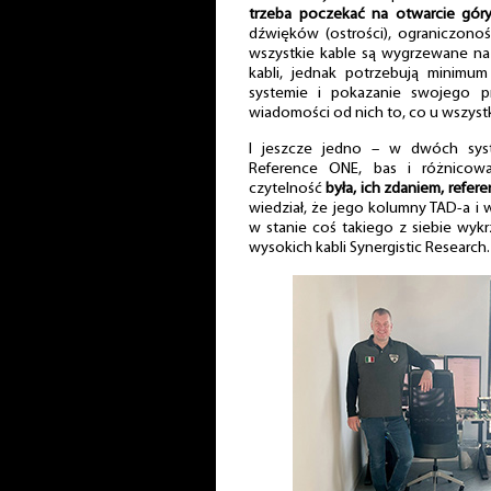
trzeba poczekać na otwarcie gór
dźwięków (ostrości), ograniczono
wszystkie kable są wygrzewane na
kabli, jednak potrzebują minimu
systemie i pokazanie swojego p
wiadomości od nich to, co u wszystk
I jeszcze jedno – w dwóch sys
Reference ONE, bas i różnicowa
czytelność
była, ich zdaniem, refer
wiedział, że jego kolumny TAD-a 
w stanie coś takiego z siebie wyk
wysokich kabli Synergistic Research.