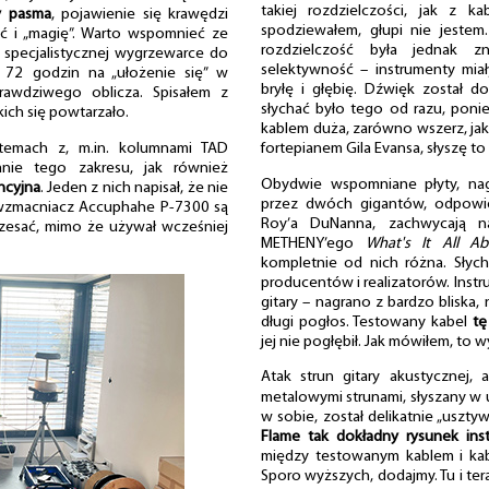
takiej rozdzielczości, jak z ka
y pasma
, pojawienie się krawędzi
spodziewałem, głupi nie jeste
ść i „magię”. Warto wspomnieć ze
rozdzielczość była jednak zn
 specjalistycznej wygrzewarce do
selektywność – instrumenty miał
m 72 godzin na „ułożenie się” w
bryłę i głębię. Dźwięk został d
rawdziwego oblicza. Spisałem z
słychać było tego od razu, poni
ich się powtarzało.
kablem duża, zarówno wszerz, jak i
temach z, m.in. kolumnami TAD
fortepianem Gila Evansa, słyszę to
nie tego zakresu, jak również
Obydwie wspomniane płyty, nag
encyjna
. Jeden z nich napisał, że nie
przez dwóch gigantów, odpowie
i wzmacniacz Accuphahe P-7300 są
Roy’a DuNanna, zachwycają na
rzesać, mimo że używał wcześniej
METHENY’ego
What's It All Ab
kompletnie od nich różna. Słych
producentów i realizatorów. Instru
gitary – nagrano z bardzo bliska,
długi pogłos. Testowany kabel
tę
jej nie pogłębił. Jak mówiłem, to w
Atak strun gitary akustycznej
metalowymi strunami, słyszany w
w sobie, został delikatnie „uszty
Flame tak dokładny rysunek in
między testowanym kablem i ka
Sporo wyższych, dodajmy. Tu i tera