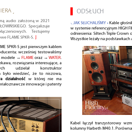
IERA ˼
▌
ODSŁUCH
rmą audio założoną w 2021
⸜ JAK SŁUCHALIŚMY •
Kable głośn
ŁOWIŃSKIEGO. Specjalizuje
w systemie referencyjnym HIGH FI
czeniowych. Testujemy
odniesienia: Siltech Triple Crown o
kowe FLAME SPKR-S.
⌋
Wszystkie leżały na podstawkach 
AME SPKR-S jest pierwszym kablem
ducenta; wcześniej testowaliśmy
y, modele →
FLAME
oraz →
WATER
.
iekawa, rozwiązania interesujące, a
rych udzielał konstruktor
a było wiedzieć, że to niszowa,
 działalność
w której nie ma
eriałoznawcze innowacje i patenty
Kabel łączył tranzystorowy wz
kolumny Harbeth M40.1. Porównani