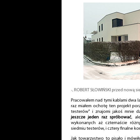
⸜ ROBERT SŁOWIŃSKI przed nową sie
Pracowałem nad tymi kablami dwa la
raz miałem ochotę ten projekt por
testerów" i znajomi jakoś mnie da
jeszcze jeden raz spróbować
, al
wykonanych aż czternaście różn
siedmiu testerów, i cztery finalne k
Jak towarzystwo to pisało i mówiło