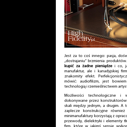
Jest za to coś innego: pasja, do
„dostrajaniu” brzmienia produktów
kupić za żadne pieniądze
i co, j
manufaktur, ale i kanadyjskiej f
znakomity efekt. Perfekcjonisty
mówić: audiofilizm, jest bowie
technologią i rzemieślnictwem arty
Możliwości technologiczne i 
dokonywane przez konstruktorów 
skali między jednym, a drugim. A 
zaplecze konstrukcyjne również
minimanufaktury korzystają z oprac
przewody, dielektryki i elementy
firm, które w jakimś sensie wyko