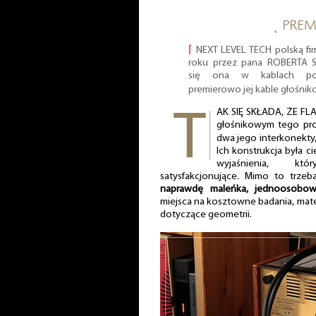
˻ PREM
⌈
NEXT LEVEL TECH polską fi
roku przez pana ROBERTA S
się ona w kablach połą
premierowo jej kable głośni
AK SIĘ SKŁADA, ŻE FL
głośnikowym tego pro
dwa jego interkonekt
Ich konstrukcja była c
wyjaśnienia, któ
satysfakcjonujące. Mimo to trzeb
naprawdę maleńka, jednoosobowa
miejsca na kosztowne badania, mat
dotyczące geometrii.