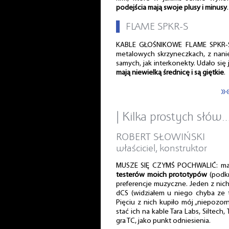
podejścia mają swoje plusy i minusy
.
▌
FLAME SPKR-S
KABLE GŁOŚNIKOWE FLAME SPKR-S 
metalowych skrzyneczkach, z nani
samych, jak interkonekty. Udało się
mają niewielką średnicę i są giętkie
.
»
| Kilka prostych słów
ROBERT SŁOWIŃSKI
właściciel, konstruktor
MUSZE SIĘ CZYMŚ POCHWALIĆ: mam
testerów moich prototypów
(podkr
preferencje muzyczne. Jeden z nich 
dCS (widziałem u niego chyba ze tr
Pięciu z nich kupiło mój „niepozor
stać ich na kable Tara Labs, Siltech
gra TC, jako punkt odniesienia.