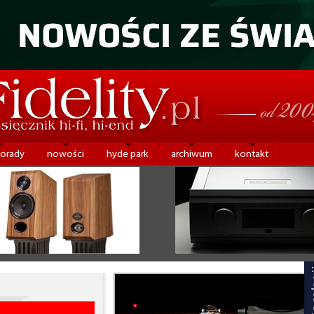
porady
nowości
hyde park
archiwum
kontakt