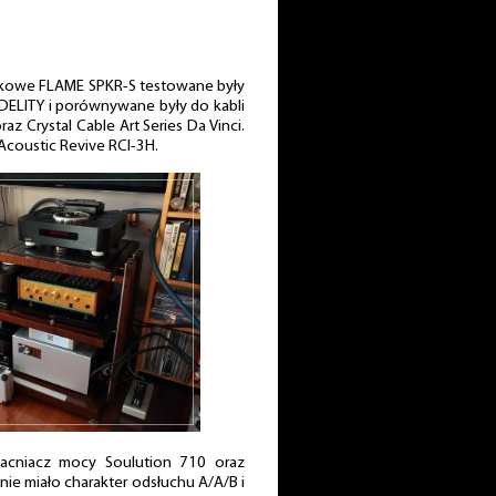
ikowe FLAME SPKR-S testowane były
DELITY i porównywane były do kabli
raz Crystal Cable Art Series Da Vinci.
Acoustic Revive RCI-3H.
macniacz mocy Soulution 710 oraz
e miało charakter odsłuchu A/A/B i