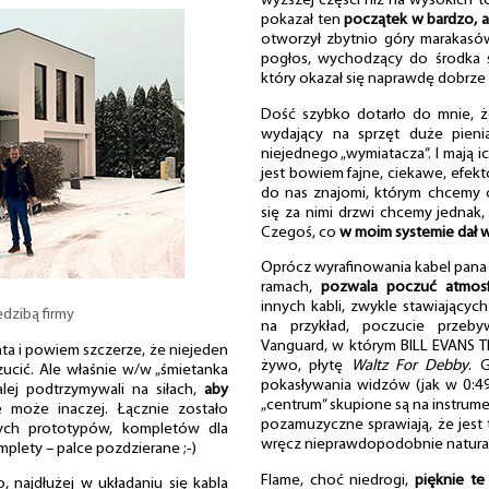
wyższej części niż na wysokich t
pokazał ten
początek w bardzo, 
otworzył zbytnio góry marakasów
pogłos, wychodzący do środka sc
który okazał się naprawdę dobrze
Dość szybko dotarło do mnie, że
wydający na sprzęt duże pieniąd
niejednego „wymiatacza”. I mają 
jest bowiem fajne, ciekawe, efekt
do nas znajomi, którym chcemy
się za nimi drzwi chcemy jednak
Czegoś, co
w moim systemie dał w
Oprócz wyrafinowania kabel pana
ramach,
pozwala poczuć atmosf
innych kabli, zwykle stawiających
dzibą firmy
na przykład, poczucie przeby
Vanguard, w którym BILL EVANS T
ta i powiem szczerze, że niejeden
żywo, płytę
Waltz For Debby
. 
zucić. Ale właśnie w/w „śmietanka
pokasływania widzów (jak w 0:49)
lej podtrzymywali na siłach,
aby
„centrum” skupione są na instrume
e może inaczej. Łącznie zostało
pozamuzyczne sprawiają, że jest t
ych prototypów, kompletów dla
wręcz nieprawdopodobnie natural
omplety – palce pozdzierane ;-)
Flame, choć niedrogi,
pięknie te
, najdłużej w układaniu się kabla