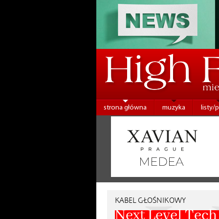
strona główna
muzyka
listy/
KABEL GŁOŚNIKOWY
Next Level Tech