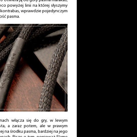
6 otwiera ją od góry pasma marakas,
o powyżej linii na której słyszymy
o kontrabas, wprawdzie pojedynczym
tość pasma.
unach włącza się do gry, w lewym
gęsta, a zaraz potem, ale w prawym
zej na środku pasma, bardziej na jego