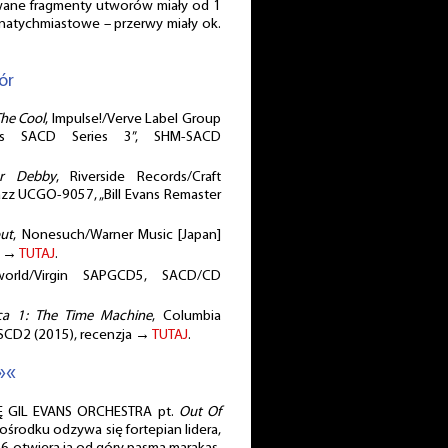
iwane fragmenty utworów miały od 1
natychmiastowe – przerwy miały ok.
ór
The Cool
, Impulse!/Verve Label Group
ds SACD Series 3”, SHM-SACD
or Debby
, Riverside Records/Craft
azz UCGO-9057, „Bill Evans Remaster
out
, Nonesuch/Warner Music [Japan]
a →
TUTAJ
.
world/Virgin SAPGCD5, SACD/CD
ica 1: The Time Machine
, Columbia
BSCD2 (2015), recenzja →
TUTAJ
.
»«
 GIL EVANS ORCHESTRA pt.
Out Of
pośrodku odzywa się fortepian lidera,