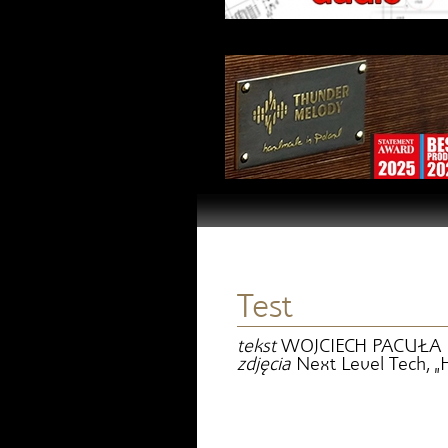
Test
tekst
WOJCIECH PACUŁA
zdjęcia
Next Level Tech, „H