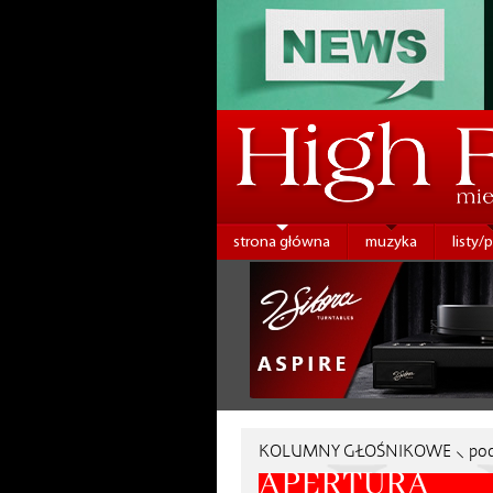
strona główna
muzyka
listy/
KOLUMNY GŁOŚNIKOWE ⸜ po
APERTURA