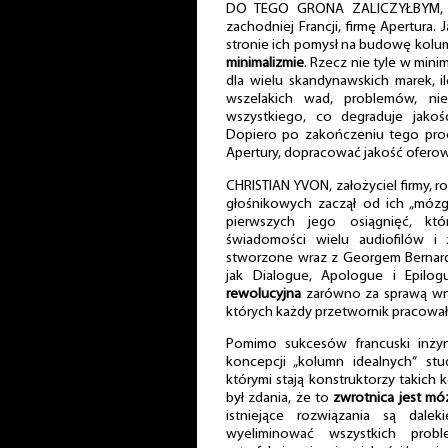
DO TEGO GRONA ZALICZYŁBYM, u
zachodniej Francji, firmę Apertura.
stronie ich pomysł na budowę kol
minimalizmie
. Rzecz nie tyle w min
dla wielu skandynawskich marek, il
wszelakich wad, problemów, n
wszystkiego, co degraduje jakoś
Dopiero po zakończeniu tego pro
Apertury, dopracować jakość ofero
CHRISTIAN YVON, założyciel firmy, r
głośnikowych zaczął od ich „mózgu
pierwszych jego osiągnięć, kt
świadomości wielu audiofilów i
stworzone wraz z Georgem Bernar
jak Dialogue, Apologue i Epilo
rewolucyjna
zarówno za sprawą wnę
których każdy przetwornik pracowa
Pomimo sukcesów francuski inży
koncepcji „kolumn idealnych” stu
którymi stają konstruktorzy takic
był zdania, że to
zwrotnica jest m
istniejące rozwiązania są dale
wyeliminować wszystkich pro