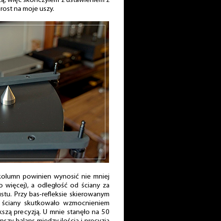
zą, więc skończyłem z ustawieniem z
ost na moje uszy.
kolumn powinien wynosić nie mniej
 więcej), a odległość od ściany za
stu. Przy bas-refleksie skierowanym
o ściany skutkowało wzmocnieniem
szą precyzją. U mnie stanęło na 50