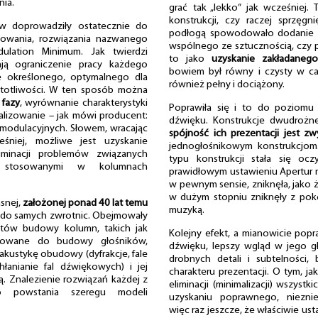
nia.
grać tak „lekko” jak wcześniej. 
konstrukcji, czy raczej sprzęgni
rów doprowadziły ostatecznie do
podłogą spowodowało dodanie m
towania, rozwiązania nazwanego
wspólnego ze sztucznością, czy
ulation Minimum. Jak twierdzi
to jako
uzyskanie zakładaneg
iają ograniczenie pracy każdego
bowiem był równy i czysty w ca
e określonego, optymalnego dla
również pełny i dociążony.
totliwości. W ten sposób można
 fazy
, wyrównanie charakterystyki
Poprawiła się i to do poziomu 
alizowanie – jak mówi producent:
dźwięku. Konstrukcje dwudrożne
ermodulacyjnych. Słowem, wracając
spójność ich prezentacji jest z
niej, możliwe jest uzyskanie
jednogłośnikowym konstrukcjom.
iminacji problemów związanych
typu konstrukcji stała się oc
i stosowanymi w kolumnach
prawidłowym ustawieniu Apertur na
w pewnym sensie, zniknęła, jako ż
w dużym stopniu zniknęły z pok
snej,
założonej ponad 40 lat temu
muzyką.
ej do samych zwrotnic. Obejmowały
któw budowy kolumn, takich jak
Kolejny efekt, a mianowicie popra
tosowane do budowy głośników,
dźwięku, lepszy wgląd w jego gł
akustykę obudowy (dyfrakcje, fale
drobnych detali i subtelności, 
hłanianie fal dźwiękowych) i jej
charakteru prezentacji. O tym, j
. Znalezienie rozwiązań każdej z
eliminacji (minimalizacji) wszys
o powstania szeregu modeli
uzyskaniu poprawnego, nieznie
więc raz jeszcze, że właściwie ust