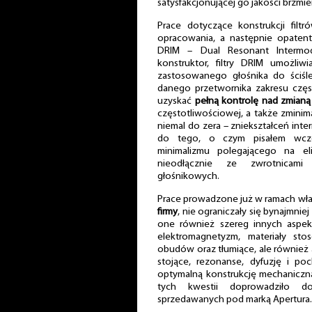
satysfakcjonującej go jakości brzmie
Prace dotyczące konstrukcji filt
opracowania, a następnie opaten
DRIM – Dual Resonant Intermod
konstruktor, filtry DRIM umożliw
zastosowanego głośnika do ściśl
danego przetwornika zakresu częs
uzyskać
pełną kontrolę nad zmianą
częstotliwościowej, a także zminim
niemal do zera – zniekształceń int
do tego, o czym pisałem wcześ
minimalizmu polegającego na el
nieodłącznie ze zwrotnicam
głośnikowych.
Prace prowadzone już w ramach wła
firmy
, nie ograniczały się bynajmni
one również szereg innych aspe
elektromagnetyzm, materiały s
obudów oraz tłumiące, ale również 
stojące, rezonanse, dyfuzję i poc
optymalną konstrukcję mechaniczną
tych kwestii doprowadziło d
sprzedawanych pod marką Apertura.