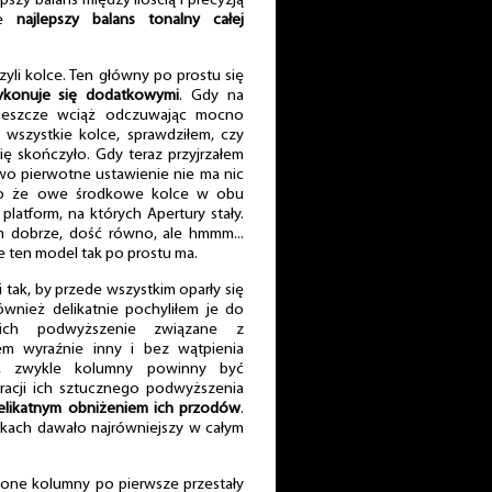
szy balans między ilością i precyzją
ie
najlepszy balans tonalny całej
zyli kolce. Ten główny po prostu się
wykonuje się dodatkowymi
. Gdy na
 jeszcze wciąż odczuwając mocno
m wszystkie kolce, sprawdziłem, czy
się skończyło. Gdy teraz przyjrzałem
wo pierwotne ustawienie nie ma nic
ko że owe środkowe kolce w obu
latform, na których Apertury stały.
iem dobrze, dość równo, ale hmmm...
że ten model tak po prostu ma.
tak, by przede wszystkim oparły się
wnież delikatnie pochyliłem je do
ich podwyższenie związane z
łem wyraźnie inny i bez wątpienia
ci, zwykle kolumny powinny być
racji ich sztucznego podwyższenia
elikatnym obniżeniem ich przodów
.
kach dawało najrówniejszy w całym
one kolumny po pierwsze przestały