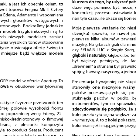
kluczem do tego, by usłyszeć peł
arki, a jest ich obecnie osiem,
to
duże więc pomimo, być może, d
nawet topowa Enigma Mk II. Cztery
konstrukcji, procesu ustawiania
na Edena, Adamante i wspomniana
nań tyle czasu, ile okaże się konie
nowych głośników wstęgowych i
otonowych. Podkreślmy jednakże
Moje pierwsze wrażenie (to nies
u modeli trzygłośnikowych są to
dźwięku) sprawiło, że nawet p
ech niższych modelach zamiast
pierwsze kilka albumów zawierał
zania wysokich tonów stosowane
muzykę. Na gitarach grali dla mn
jedynie otwierająca ofertę Swing to
czy SYLVAIN LUC z
Simple Song
 mniejsze bądź większe modele
głęboki i naturalny
. Głęboki, bo t
był większy, pełniejszy, de f
„drewnem” a strunami był prawidł
spójny, barwny, nasycony, a jednoc
Y model w ofercie Apertury. To
Prezentacja bynajmniej nie skupi
kowa
w obudowie wentylowanej
stanowiły one niezwykle ważny 
palców przesuwających się po s
stuknięcia palców w pudło, b
raktyce fizycznie przetwornik ten
instrumentów, tym co sprawiało
rnej połowie wysokości frontu
zdecydowanie się pogłębiło
, że 
o poprzedniej wersji Edeny, 22-
kolei przełożyło się na większe z
nisko-średniotonowy o firmowej
– w muzykę. A to z kolei pokazało,
mbraną z plecionki kompozytu
kolumnami jeśli mają jedynie przyg
ylę to produkt Seasa). Producent
Niezależnie od tego bowiem, cz
w innych modelach wskazując, iż