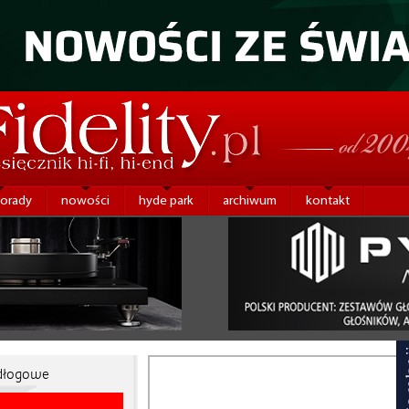
porady
nowości
hyde park
archiwum
kontakt
dłogowe