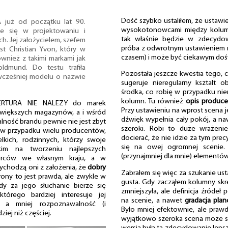
Dość szybko ustaliłem, że ustawi
 już od początku lat 90.
wysokotonowcami między kolumn
je się w projektowaniu i
tak właśnie będzie w zdecydow
h. Jej założycielem, szefem
próba z odwrotnym ustawieniem n
t Christian Yvon, który w
czasem) i może być ciekawym doś
wnież z takimi markami jak
ldmund. Do testu trafiła
Pozostała jeszcze kwestia tego, c
cześniej modelu o nazwie
sugeruje nieregularny kształt 
środka, co robię w przypadku ni
kolumn. Tu również
opis produce
RTURA NIE NALEŻY do marek
Przy ustawieniu na wprost scena j
jwiększych magazynów, a i wśród
dźwięk wypełnia cały pokój, a na
lność brandu pewnie nie jest zbyt
szeroki. Robi to duże wrażeni
k w przypadku wielu producentów,
docierać, że nie idzie za tym pre
lkich, rodzinnych, którzy swoje
się na owej ogromnej scenie.
tkim na tworzeniu najlepszych
(przynajmniej dla mnie) elementów
orców we własnym kraju, a w
ychodzą oni z założenia, że
dobry
Zabrałem się więc za szukanie ust
trony to jest prawda, ale zwykle w
gusta. Gdy zacząłem kolumny skr
dy za jego słuchanie bierze się
zmniejszyła, ale definicja źródeł p
tórego bardziej interesuje jej
na scenie, a nawet
gradacja pla
, a mniej rozpoznawalność (i
Było mniej efektownie, ale prawd
ziej niż częściej.
wyjątkowo szeroka scena może się