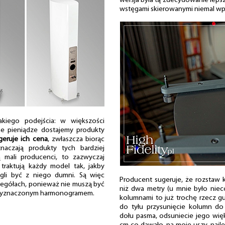
wersja była tą zdecydowanie leps
wstęgami skierowanymi niemal wpr
akiego podejścia: w większości
e pieniądze dostajemy produkty
geruje ich cena
, zwłaszcza biorąc
aczają produkty tych bardziej
 mali producenci, to zazwyczaj
traktują każdy model tak, jakby
ogli być z niego dumni. Są więc
Producent sugeruje, że rozstaw 
egółach, ponieważ nie muszą być
niż dwa metry (u mnie było nieco
 wyznaczonym harmonogramem.
kolumnami to już trochę rzecz gu
do tyłu przysunięcie kolumn d
dołu pasma, odsuniecie jego więk