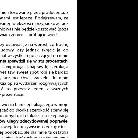
enie stosowane przez producenta, z
ami jest lepsze. Podejrzewam, że
anej większości przypadków, acz
ic was nie będzie kosztować (poza
wiadczeniem – próbujcie więc!
zy ustawiać je na wprost, co trochę
obudowy, czy jednak skręcić je do
emal wszystkich goszczących u mnie
nta sprawdził się w stu procentach
.
est imponująca, naprawdę szeroka, a
wet tzw. sweet spot robi się bardzo
e, acz po chwili zaczęło do mnie
cyzja opisu wydarzeń rozgrywających
 A to przecież jeden z ważnych
 prezentacji.
awienia bardziej trafiającego w moje
ęcać do środka szerokość sceny się
ozornych, ich lokalizacja i separacja
nów uległy zdecydowanej poprawie
.
ziwiej. To oczywiście rzecz gustu –
 podobać, ale dla mnie ta ostatnia