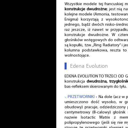
Wszystkie modele tej francuskiej m
konstrukcje dwudrożne
; jest nią 
kolejne modele (Armonia, testowa
Enigma) korzystają z wysokoto
jednego, bądź dwóch nisko-średni
raz jeszcze, iż nawet w przypadk
konstrukcje dwudrożne. W czter
głośników wstęgowych do odtwar
są kopułki, tzw. „Ring Radiatory” i 
kolumna podstawkowa, reszta to
wolnostojące.
▌
Edena Evolution
EDENA EVOLUTION TO TRZECI OD GÓR
konstrukcja
dwudrożna, trzygłośni
bas-refleksem skierowanym do tyłu.
⸜ PRZETWORNIKI •
Na dole (acz w p
umieszczono dość wysoko, w gó
obudowy) pracuje, odziedziczony p
centymetrowy (8-calowy) głośnik 
nazwie Isotactic Matrix z me
polipropylenowego (jeśli się nie m
stosuje te przetworniki również 