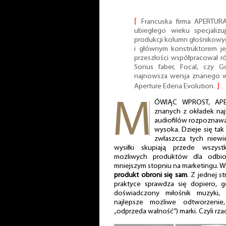
⌈
Francuska firma APERTURA
ubiegłego wieku specjalizu
produkcji kolumn głośnikowyc
i głównym konstruktorem jes
przeszłości współpracował ró
Sonus faber, Focal, czy Go
najnowsza wersja znanego w
Aperture Edena Evolution.
⌋
ÓWIĄC WPROST, APE
znanych z okładek na
audiofilów rozpoznawa
wysoka. Dzieje się ta
zwłaszcza tych niewie
wysiłki skupiają przede wszys
możliwych produktów dla odbi
mniejszym stopniu na marketingu. W
produkt obroni się sam
. Z jednej s
praktyce sprawdza się dopiero, g
doświadczony miłośnik muzyki, k
najlepsze możliwe odtworzenie
„odprzeda walność”) marki. Czyli rzad