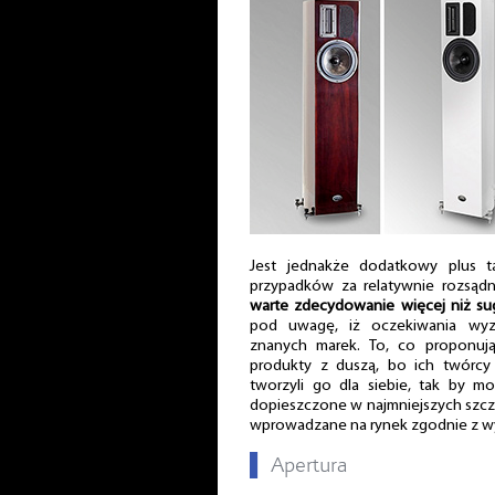
Jest jednakże dodatkowy plus t
przypadków za relatywnie rozsądn
warte zdecydowanie więcej niż su
pod uwagę, iż oczekiwania wyzn
znanych marek. To, co proponują
produkty z duszą, bo ich twórcy 
tworzyli go dla siebie, tak by m
dopieszczone w najmniejszych szcz
wprowadzane na rynek zgodnie z
▌
Apertura