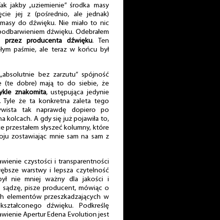
Tak jakby „uziemienie” środka masy
ęcie jej z (pośrednio, ale jednak)
asy do dźwięku. Nie miało to nic
 podbarwieniem dźwięku. Odebrałem
o przez producenta dźwięku
. Ten
łym paśmie, ale teraz w końcu był
„absolutnie bez zarzutu” spójność
 (te dobre) mają to do siebie, że
wykle znakomita
, ustępująca jedynie
 Tyle że ta konkretna zaleta tego
zywista tak naprawdę dopiero po
 kolcach. A gdy się już pojawiła to,
e przestałem słyszeć kolumny, które
oju zostawiając mnie sam na sam z
wienie czystości i transparentności
ębsze warstwy i lepsza czytelność
był nie mniej ważny dla jakości i
ak sądzę, pisze producent, mówiąc o
tkich elementów przeszkadzających w
kształconego dźwięku. Podkreślę
awienie Apertur Edena Evolution jest