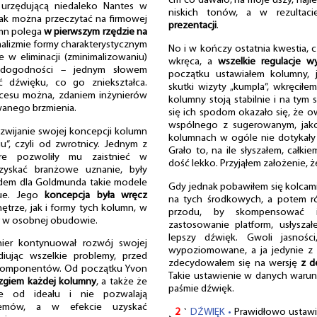
cm co dawało, na moje uszy, najlep
rzędującą niedaleko Nantes w
niskich tonów, a w rezultac
 Jak można przeczytać na firmowej
prezentacji
.
umn polega
w pierwszym rzędzie na
imalizmie formy charakterystycznym
No i w kończy ostatnia kwestia, c
e w eliminacji (zminimalizowaniu)
wkręca, a
wszelkie regulacje 
iedogodności – jednym słowem
początku ustawiałem kolumny,
ć dźwięku, co go zniekształca.
skutki wizyty „kumpla”, wkręciłe
cesu można, zdaniem inżynierów
kolumny stoją stabilnie i na tym 
wanego brzmienia.
się ich spodom okazało się, że o
wspólnego z sugerowanym, ja
ozwijanie swojej koncepcji kolumn
kolumnach w ogóle nie dotykały p
”, czyli od zwrotnicy. Jednym z
Grało to, na ile słyszałem, całk
óre pozwoliły mu zaistnieć w
dość lekko. Przyjąłem założenie, 
 zyskać branżowe uznanie, były
dem dla Goldmunda takie modele
Gdy jednak pobawiłem się kolcami 
gue. Jego
koncepcja była wręcz
na tych środkowych, a potem ró
trze, jak i formy tych kolumn, w
przodu, by skompensować 
ł w osobnej obudowie.
zastosowanie platform, usłysza
lepszy dźwięk. Gwoli jasnoś
nier kontynuował rozwój swojej
wypoziomowane, a ja jedynie z 
diując wszelkie problemy, przed
zdecydowałem się na wersję
z d
h komponentów. Od początku Yvon
Takie ustawienie w danych warun
ózgiem każdej kolumny
, a także że
paśmie dźwięk.
kie od ideału i nie pozwalają
blemów, a w efekcie uzyskać
˻
2
˺
DŹWIĘK •
Prawidłowo ustawi