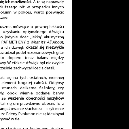
nię ich możliwości
. A te są naprawdę
łuższego niż w przypadku innych
 kolumn w pokoju, warto poświęcić
czne.
łuszne, mówiące o pewnej lekkości
o uzyskaniu optymalnego dźwięku
o jedynie dość „lekką” akustyczną
ie PAT METHENY z
What it’s All About
,
, a ich dźwięk
okazał się niezwykle
eraz udział pudeł rezonansowych gitar
acto dopiero teraz balans między
owy. W efekcie dźwięk był niezwykle
ześnie zachwycał ilością detali.
ała się na tych ostatnich, niemniej
element bogatej całości. Odgłosy
trunach, delikatne flażolety, czy
yły, obok wiernie oddanej barwy
, że
wrażenie obecności muzyków
stali się oni prawdziwie obecni. To z
aangażowanie słuchacza – czyli mnie
 że Edeny Evolution nie są idealnymi
rywać w tle.
y starałem się krytycznie słuchać