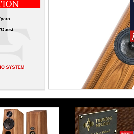
TION
/para
l’Ouest
IO SYSTEM