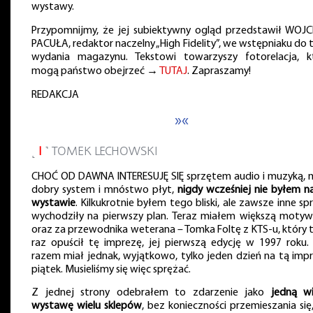
wystawy.
Przypomnijmy, że jej subiektywny ogląd przedstawił WOJC
PACUŁA, redaktor naczelny „High Fidelity”, we wstępniaku do
wydania magazynu. Tekstowi towarzyszy fotorelacja, k
mogą państwo obejrzeć →
TUTAJ
. Zapraszamy!
REDAKCJA
»«
˻
I
˺ TOMEK LECHOWSKI
CHOĆ OD DAWNA INTERESUJĘ SIĘ sprzętem audio i muzyką,
dobry system i mnóstwo płyt,
nigdy wcześniej nie byłem na
wystawie
. Kilkukrotnie byłem tego bliski, ale zawsze inne s
wychodziły na pierwszy plan. Teraz miałem większą motyw
oraz za przewodnika weterana – Tomka Foltę z KTS-u, który t
raz opuścił tę imprezę, jej pierwszą edycję w 1997 roku.
razem miał jednak, wyjątkowo, tylko jeden dzień na tą impr
piątek. Musieliśmy się więc sprężać.
Z jednej strony odebrałem to zdarzenie jako
jedną wi
wystawę wielu sklepów
, bez konieczności przemieszania się