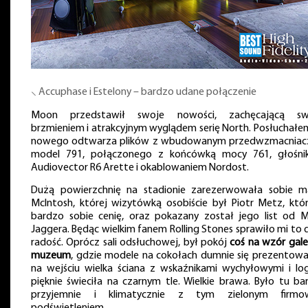
⸜ Accuphase i Estelony – bardzo udane połączenie
Moon przedstawił swoje nowości, zachęcającą s
brzmieniem i atrakcyjnym wyglądem serię North. Posłuchałem
nowego odtwarza plików z wbudowanym przedwzmacnia
model 791, połączonego z końcówką mocy 761, głośni
Audiovector R6 Arette i okablowaniem Nordost.
Dużą powierzchnię na stadionie zarezerwowała sobie m
McIntosh, której wizytówką osobiście był Piotr Metz, któ
bardzo sobie cenię, oraz pokazany został jego list od M
Jaggera. Będąc wielkim fanem Rolling Stones sprawiło mi to 
radość. Oprócz sali odsłuchowej, był pokój
coś na wzór gale
muzeum
, gdzie modele na cokołach dumnie się prezentował
na wejściu wielka ściana z wskaźnikami wychyłowymi i lo
pięknie świeciła na czarnym tle. Wielkie brawa. Było tu ba
przyjemnie i klimatycznie z tym zielonym firm