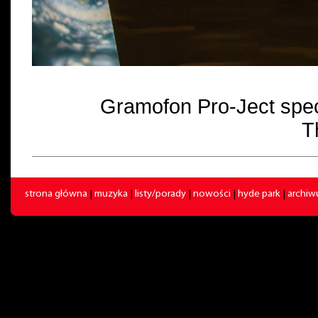
Gramofon Pro-Ject spec
T
strona główna
|
muzyka
|
listy/porady
|
nowości
|
hyde park
|
archi