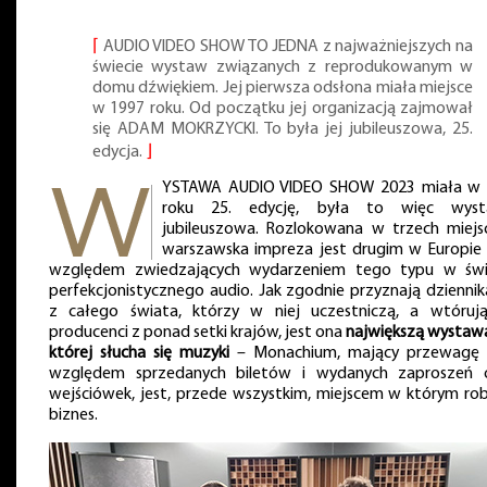
⌈
AUDIO VIDEO SHOW TO JEDNA z najważniejszych na
świecie wystaw związanych z reprodukowanym w
domu dźwiękiem. Jej pierwsza odsłona miała miejsce
w 1997 roku. Od początku jej organizacją zajmował
się ADAM MOKRZYCKI. To była jej jubileuszowa, 25.
edycja.
⌋
YSTAWA AUDIO VIDEO SHOW 2023 miała w
roku 25. edycję, była to więc wys
jubileuszowa. Rozlokowana w trzech miejs
warszawska impreza jest drugim w Europie
względem zwiedzających wydarzeniem tego typu w świ
perfekcjonistycznego audio. Jak zgodnie przyznają dziennik
z całego świata, którzy w niej uczestniczą, a wtóruj
producenci z ponad setki krajów, jest ona
największą wystawą
której słucha się muzyki
– Monachium, mający przewagę
względem sprzedanych biletów i wydanych zaproszeń 
wejściówek, jest, przede wszystkim, miejscem w którym robi
biznes.