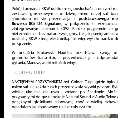
podświetleniem.
Pokój Luxmana i B&W udało mi się posłuchać na dużym i m
zestawie głośnikowym i, o dziwo, mimo dużej sali bard
spodobała mi się prezentacja z
podstawkowego mo
Bowersa 805 D4 Signature
, w połączeniu ze wzmacnia
zintegrowanym Luxman L-509Z. Bardzo przyjemnie to gr
nietechnicznie i bez natarczywej góry, tak jak pamiętam ost
odsłuchy B&W z inną elektroniką. Tak więc wyszło bardzo d
połączenie.
W przejściu Krakowski Nautilus przedstawił swoją of
gramofonów Transrotor, a prezentował je i odpowiada
pytania, Mariusz, wielki miłośnik winyli.
⸜ GOLDEN TULIP
NASTĘPNYM PRZYSTANKIEM był Golden Tulip,
gdzie było t
osiem sal
, ale każda z nich prezentowała wysoki poziom. Był
wielkie ukojenie dla uszu i zmiana po Stadionie. Może
przypadły mi do gustu pokoje Natural Sound z Audio Tekne 
potężnymi głośnikami tubowymi, choć z wielką ciekawo
oglądałem jak zbudowany tu jest cały system.