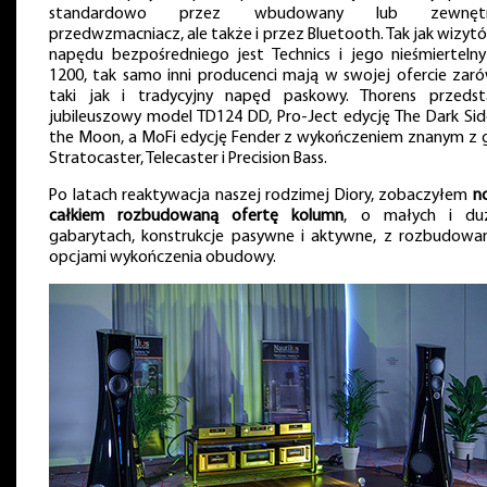
standardowo przez wbudowany lub zewnętr
przedwzmacniacz, ale także i przez Bluetooth. Tak jak wizyt
napędu bezpośredniego jest Technics i jego nieśmiertelny
1200, tak samo inni producenci mają w swojej ofercie zar
taki jak i tradycyjny napęd paskowy. Thorens przedst
jubileuszowy model TD124 DD, Pro-Ject edycję The Dark Sid
the Moon, a MoFi edycję Fender z wykończeniem znanym z g
Stratocaster, Telecaster i Precision Bass.
Po latach reaktywacja naszej rodzimej Diory, zobaczyłem
n
całkiem rozbudowaną ofertę kolumn
, o małych i du
gabarytach, konstrukcje pasywne i aktywne, z rozbudowa
opcjami wykończenia obudowy.