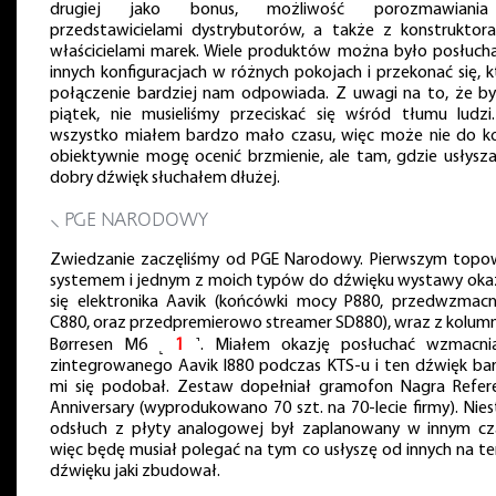
drugiej jako bonus, możliwość porozmawiani
przedstawicielami dystrybutorów, a także z konstruktora
właścicielami marek. Wiele produktów można było posłuch
innych konfiguracjach w różnych pokojach i przekonać się, k
połączenie bardziej nam odpowiada. Z uwagi na to, że by
piątek, nie musieliśmy przeciskać się wśród tłumu ludzi
wszystko miałem bardzo mało czasu, więc może nie do k
obiektywnie mogę ocenić brzmienie, ale tam, gdzie usłysz
dobry dźwięk słuchałem dłużej.
⸜ PGE NARODOWY
Zwiedzanie zaczęliśmy od PGE Narodowy. Pierwszym top
systemem i jednym z moich typów do dźwięku wystawy oka
się elektronika Aavik (końcówki mocy P880, przedwzmacn
C880, oraz przedpremierowo streamer SD880), wraz z kolum
Børresen M6 ˻
1
˺. Miałem okazję posłuchać wzmacni
zintegrowanego Aavik I880 podczas KTS-u i ten dźwięk ba
mi się podobał. Zestaw dopełniał gramofon Nagra Refer
Anniversary (wyprodukowano 70 szt. na 70-lecie firmy). Nies
odsłuch z płyty analogowej był zaplanowany w innym cza
więc będę musiał polegać na tym co usłyszę od innych na t
dźwięku jaki zbudował.