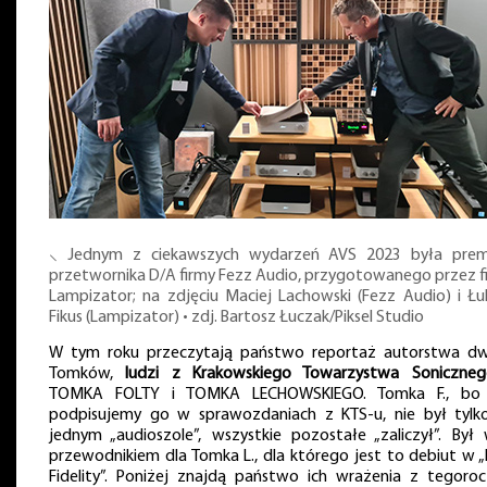
⸜ Jednym z ciekawszych wydarzeń AVS 2023 była prem
przetwornika D/A firmy Fezz Audio, przygotowanego przez f
Lampizator; na zdjęciu Maciej Lachowski (Fezz Audio) i Łu
Fikus (Lampizator) • zdj. Bartosz Łuczak/Piksel Studio
W tym roku przeczytają państwo reportaż autorstwa d
Tomków,
ludzi z Krakowskiego Towarzystwa Soniczneg
TOMKA FOLTY i TOMKA LECHOWSKIEGO. Tomka F., bo
podpisujemy go w sprawozdaniach z KTS-u, nie był tylk
jednym „audioszole”, wszystkie pozostałe „zaliczył”. Był 
przewodnikiem dla Tomka L., dla którego jest to debiut w „
Fidelity”. Poniżej znajdą państwo ich wrażenia z tegoroc