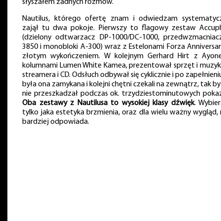
słyszałem żadnych rozmów.
Nautilus, którego ofertę znam i odwiedzam systematycz
zajął tu dwa pokoje. Pierwszy to flagowy zestaw Accup
(dzielony odtwarzacz DP-1000/DC-1000, przedwzmacniac
3850 i monobloki A-300) wraz z Estelonami Forza Anniversar
złotym wykończeniem. W kolejnym Gerhard Hirt z Ayon
kolumnami Lumen White Kamea, prezentował sprzęt i muzyk
streamera i CD. Odsłuch odbywał się cyklicznie i po zapełnieniu
była ona zamykana i kolejni chętni czekali na zewnątrz, tak by
nie przeszkadzał podczas ok. trzydziestominutowych poka
Oba zestawy z Nautilusa to wysokiej klasy dźwięk
. Wybie
tylko jaka estetyka brzmienia, oraz dla wielu ważny wygląd,
bardziej odpowiada.