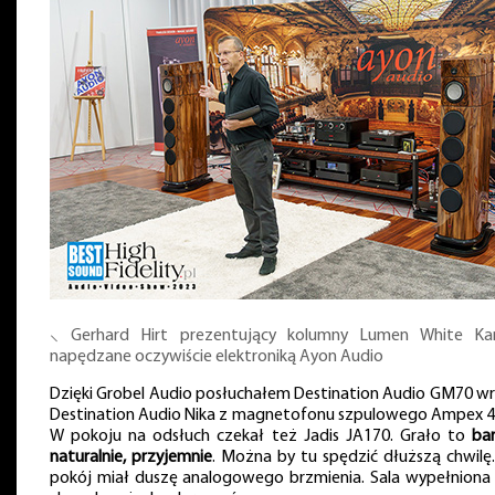
⸜ Gerhard Hirt prezentujący kolumny Lumen White K
napędzane oczywiście elektroniką Ayon Audio
Dzięki Grobel Audio posłuchałem Destination Audio GM70 wr
Destination Audio Nika z magnetofonu szpulowego Ampex 4
W pokoju na odsłuch czekał też Jadis JA170. Grało to
ba
naturalnie, przyjemnie
. Można by tu spędzić dłuższą chwilę.
pokój miał duszę analogowego brzmienia. Sala wypełniona i