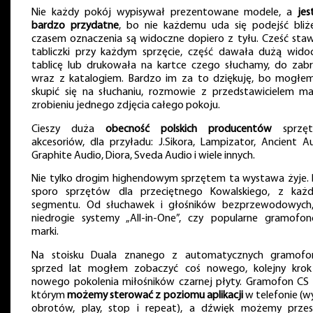
Nie każdy pokój wypisywał prezentowane modele, a
jes
bardzo przydatne
, bo nie każdemu uda się podejść bliże
czasem oznaczenia są widoczne dopiero z tyłu. Cześć staw
tabliczki przy każdym sprzęcie, część dawała dużą wido
tablicę lub drukowała na kartce czego słuchamy, do zabr
wraz z katalogiem. Bardzo im za to dziękuję, bo mogłem
skupić się na słuchaniu, rozmowie z przedstawicielem mar
zrobieniu jednego zdjęcia całego pokoju.
Cieszy duża
obecność polskich producentów
sprzęt
akcesoriów, dla przyładu: J.Sikora, Lampizator, Ancient Au
Graphite Audio, Diora, Sveda Audio i wiele innych.
Nie tylko drogim highendowym sprzętem ta wystawa żyje. 
sporo sprzętów dla przeciętnego Kowalskiego, z każ
segmentu. Od słuchawek i głośników bezprzewodowych
niedrogie systemy „All-in-One”, czy popularne gramofo
marki.
Na stoisku Duala znanego z automatycznych gramof
sprzed lat mogłem zobaczyć coś nowego, kolejny krok
nowego pokolenia miłośników czarnej płyty. Gramofon CS 
którym
możemy sterować z poziomu aplikacji
w telefonie (w
obrotów, play, stop i repeat), a dźwięk możemy przes