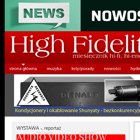
strona główna
muzyka
listy/porady
nowości
hyde
WYSTAWA ⸜ reportaż
AUDIO VIDEO SHOW