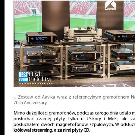
⸜ Zestaw od Aavika wraz z referencyjnym gramofonem N
70th Anniversary
Mimo dużej ilości gramofonów, podczas całego dnia udało mi
posłuchać czarnej płyty tylko u J.Sikory i MoFi, ale z
posłuchałem dwóch magnetofonów szpulowych. W odsłuc
królował streaming, a za nimi płyty CD
.