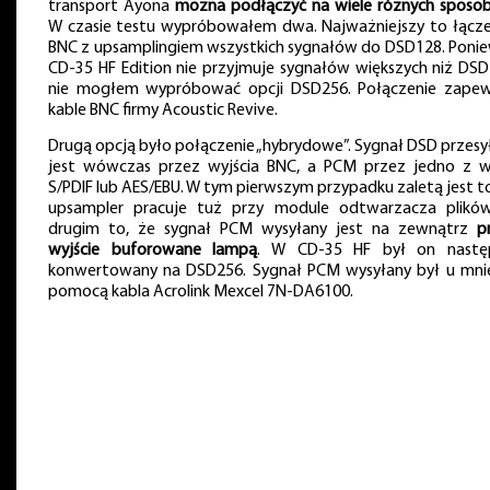
transport Ayona
można podłączyć na wiele różnych spos
W czasie testu wypróbowałem dwa. Najważniejszy to łącze
BNC z upsamplingiem wszystkich sygnałów do DSD128. Poni
CD-35 HF Edition nie przyjmuje sygnałów większych niż DSD
nie mogłem wypróbować opcji DSD256. Połączenie zapew
kable BNC firmy Acoustic Revive.
Drugą opcją było połączenie „hybrydowe”. Sygnał DSD przesy
jest wówczas przez wyjścia BNC, a PCM przez jedno z w
S/PDIF lub AES/EBU. W tym pierwszym przypadku zaletą jest to
upsampler pracuje tuż przy module odtwarzacza plikó
drugim to, że sygnał PCM wysyłany jest na zewnątrz
p
wyjście buforowane lampą
. W CD-35 HF był on nastę
konwertowany na DSD256. Sygnał PCM wysyłany był u mni
pomocą kabla Acrolink Mexcel 7N-DA6100.