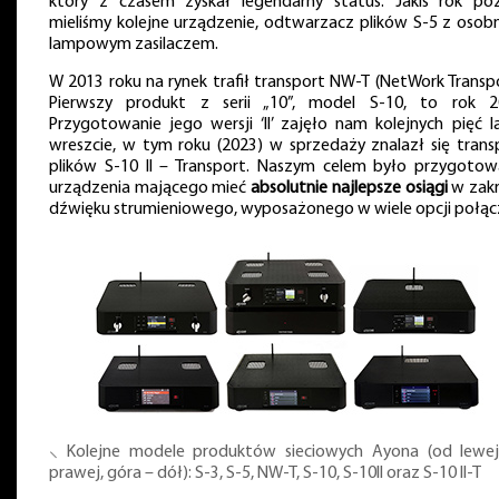
który z czasem zyskał legendarny status. Jakiś rok póź
mieliśmy kolejne urządzenie, odtwarzacz plików S-5 z osob
lampowym zasilaczem.
W 2013 roku na rynek trafił transport NW-T (NetWork Transpo
Pierwszy produkt z serii „10”, model S-10, to rok 2
Przygotowanie jego wersji ‘II’ zajęło nam kolejnych pięć lat
wreszcie, w tym roku (2023) w sprzedaży znalazł się trans
plików S-10 II – Transport. Naszym celem było przygotow
urządzenia mającego mieć
absolutnie najlepsze osiągi
w zakr
dźwięku strumieniowego, wyposażonego w wiele opcji połąc
⸜ Kolejne modele produktów sieciowych Ayona (od lewe
prawej, góra – dół): S-3, S-5, NW-T, S-10, S-10II oraz S-10 II-T