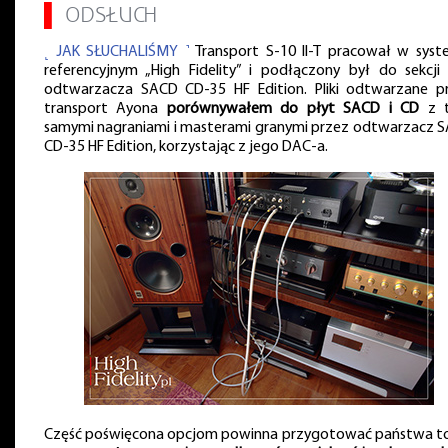
▌
ODSŁUCH
˻ JAK SŁUCHALIŚMY ˺
Transport S-10 II-T pracował w syst
referencyjnym „High Fidelity” i podłączony był do sekcji
odtwarzacza SACD CD-35 HF Edition. Pliki odtwarzane p
transport Ayona
porównywałem do płyt SACD i CD
z t
samymi nagraniami i masterami granymi przez odtwarzacz 
CD-35 HF Edition, korzystając z jego DAC-a.
Część poświęcona opcjom powinna przygotować państwa to