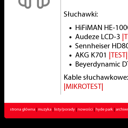
Słuchawki:
HiFiMAN HE-100
Audeze LCD-3
|
Sennheiser HD8
AKG K701
|TEST|
Beyerdynamic DT
Kable słuchawkowe:
|MIKROTEST|
strona główna
|
muzyka
|
listy/porady
|
nowości
|
hyde park
|
archi