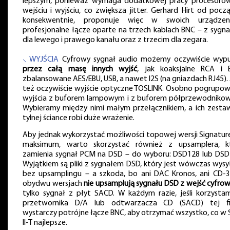
lepszym, ponieważ wymaga dodatkowej pracy procesoró
wejściu i wyjściu, co zwiększa jitter. Gerhard Hirt od począ
konsekwentnie, proponuje więc w swoich urządzen
profesjonalne łącze oparte na trzech kablach BNC – z sygn
dla lewego i prawego kanału oraz z trzecim dla zegara.
⸜ WYJŚCIA
Cyfrowy sygnał audio możemy oczywiście wypu
przez całą masę innych wyjść
, jak koaksjalne RCA i 
zbalansowane AES/EBU, USB, a nawet I2S (na gniazdach RJ45). 
też oczywiście wyjście optyczne TOSLINK. Osobno pogrupo
wyjścia z buforem lampowym i z buforem półprzewodniko
Wybieramy między nimi małym przełącznikiem, a ich zesta
tylnej ściance robi duże wrażenie.
Aby jednak wykorzystać możliwości topowej wersji Signatur
maksimum, warto skorzystać również z upsamplera, k
zamienia sygnał PCM na DSD – do wyboru: DSD128 lub DSD
Wyjątkiem są pliki z sygnałem DSD, który jest wówczas wysy
bez upsamplingu – a szkoda, bo ani DAC Kronos, ani CD-
obydwu wersjach
nie upsamplują sygnału DSD z wejść cyfro
tylko sygnał z płyt SACD. W każdym razie, jeśli korzysta
przetwornika D/A lub odtwarzacza CD (SACD) tej f
wystarczy potrójne łącze BNC, aby otrzymać wszystko, co w 
II-T najlepsze.