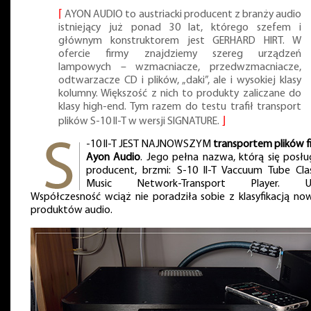
⌈
AYON AUDIO to austriacki producent z branży audio
istniejący już ponad 30 lat, którego szefem i
głównym konstruktorem jest GERHARD HIRT. W
ofercie firmy znajdziemy szereg urządzeń
lampowych – wzmacniacze, przedwzmacniacze,
odtwarzacze CD i plików, „daki”, ale i wysokiej klasy
kolumny. Większość z nich to produkty zaliczane do
klasy high-end. Tym razem do testu trafił transport
plików S-10 II-T w wersji SIGNATURE.
⌋
-10 II-T JEST NAJNOWSZYM
transportem plików f
Ayon Audio
. Jego pełna nazwa, którą się posłu
producent, brzmi: S-10 II-T Vaccuum Tube Cla
Music Network-Transport Player. U
Współczesność wciąż nie poradziła sobie z klasyfikacją no
produktów audio.