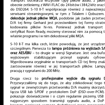
Transport odtwarza wszystkie typy plików audio, z jakim
obecnie zetkniemy, z WAV i FLAC do 24 bitów i 384,2 kHz oraz
do DSD264. S-10 II-T współpracuje również z najważniejs
serwisami streamingowymi, w tym z Tidalem i Qobuzem
dekoduje jednak plików MQA
, podobnie jak żaden przetwo
D/A tej firmy. Gerhard jest przeciwnikiem tej formy strat
kodowania plików hi-res. Ponieważ jednak transpor
certyfikat Roon Ready, możemy sterować nim za pomocą 
właśnie programu i w nim dekodować pliki MQA.
S-10 II-T ma kilka cech, które powodują, że jest urządze
szczególnym. Pierwsza to
lampa próżniowa na wyjściach S/
oraz AES/EBU
– to drugie w wersji Signature. Jest ona buf
wyjściowym stabilizującym przesył sygnału cyfrow
Wypróbowana oryginalnie w transportach CD tej firmy znal
zastosowanie również w jej transportach plików. Lamp
pracują z sygnałami do 200 MHz.
Druga rzecz to
profesjonalne wyjście dla sygnału 
Przyzwyczailiśmy się do tego, że aby zdekodować tego 
sygnał w zewnętrznym przetworniku D/A musimy skorzyst
łącza USB lub S/PDIF z protokołem DoP (DSD-over-PCM).
pokazuje doświadczenie i o czym regularnie piszemy, USB 
najgorszym sposobem transmisji sygnału audio, a DoP