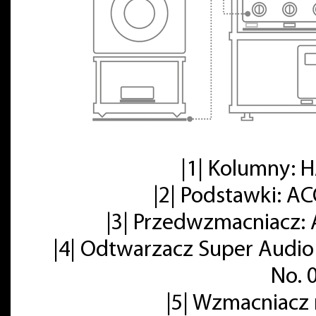
|1| Kolumny:
|2| Podstawki: A
|3| Przedwzmacniacz: 
|4| Odtwarzacz Super Audio
No. 
|5| Wzmacniacz