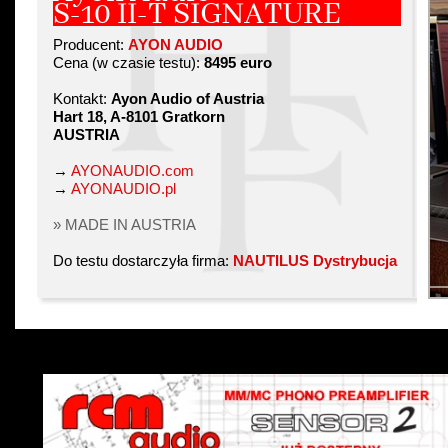
S-10 II-T SIGNATURE
Producent:
AYON AUDIO
Cena (w czasie testu):
8495 euro
Kontakt:
Ayon Audio of Austria
Hart 18, A-8101 Gratkorn
AUSTRIA
→
AYONAUDIO.com
→
AYONAUDIO.pl
» MADE IN AUSTRIA
Do testu dostarczyła firma:
NAUTILUS Dystrybucja