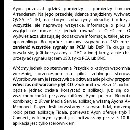
Ayon pozostał gdzieś pomiędzy – pomiędzy Lumin
Arrenderem. Na jego przedniej ściance znajdziemy wyświet
QVGA 5” TFT, na którym zobaczymy okładkę i odczy
wszystkie, ale naprawdę wszystkie, informacje o pliku. 
wygląd nie może się jednak równać z OLED-em. O
wyświetlacza ukazują się dodatkowe informacje, takie jak ro
upsamplingu. Bo oprócz zamiany sygnału na DSD mo
zamienić wszystkie sygnały na PCM lub DoP
. Ta druga o
przyda się, jeśli korzystamy z DAC-a innej firmy, a nie ch
przesyłać sygnału łączem USB, tylko RCA lub BNC.
Wróćmy jednak do sterowania. Przyciski o których wspomni
wcześniej, przeniesiono na pilot zdalnego sterowa
Wypróbowałem je i rzeczywiście odtwarzanie plików
przypo
wówczas odtwarzanie płyt CD
. Znakomita większość audiof
będzie jednak chciała korzystać z aplikacji, już się do
wszechobecności przyzwyczailiśmy. Ayon poleca JRemo
kombinacji z JRiver Media Server, aplikację własną Ayona A+
Mconnect Player. Jeśli korzystamy z serwisu Tidal, możem
robić przez aplikację Tidala, ponieważ Ayon oferuje tryb T
Connect, w którym sygnał jest odtwarzany przez S-10 II-
aplikacja jest tylko sterownikiem.