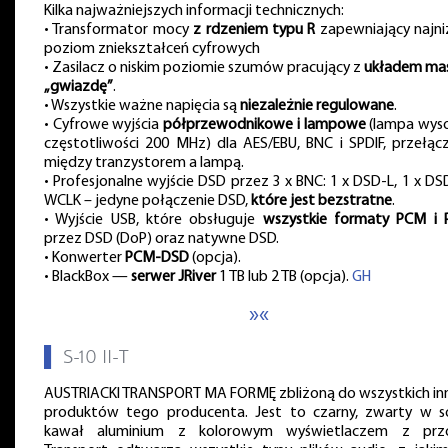
Kilka najważniejszych informacji technicznych:
• Transformator mocy
z rdzeniem typu R
zapewniający najni
poziom zniekształceń cyfrowych
• Zasilacz o niskim poziomie szumów pracujący z
układem ma
„gwiazdę”
.
• Wszystkie ważne napięcia są
niezależnie regulowane
.
• Cyfrowe wyjścia
półprzewodnikowe i lampowe
(lampa wyso
częstotliwości 200 MHz) dla AES/EBU, BNC i SPDIF, przełąc
między tranzystorem a lampą.
• Profesjonalne wyjście DSD przez 3 x BNC: 1 x DSD-L, 1 x DSD
WCLK – jedyne połączenie DSD,
które jest bezstratne
.
• Wyjście USB, które obsługuje
wszystkie formaty PCM i
przez DSD (DoP) oraz natywne DSD.
• Konwerter
PCM-DSD
(opcja).
• BlackBox —
serwer JRiver
1 TB lub 2 TB (opcja).
GH
»«
▌
S-10 II-T
AUSTRIACKI TRANSPORT MA FORMĘ zbliżoną do wszystkich in
produktów tego producenta. Jest to czarny, zwarty w s
kawał aluminium z kolorowym wyświetlaczem z prz