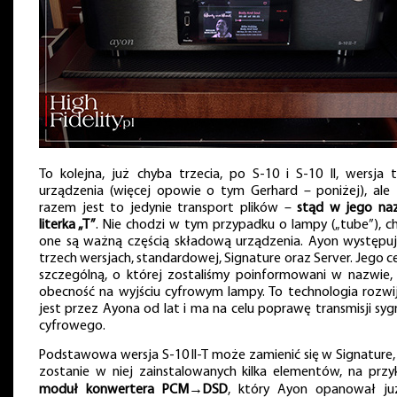
To kolejna, już chyba trzecia, po S-10 i S-10 II, wersja 
urządzenia (więcej opowie o tym Gerhard – poniżej), ale
razem jest to jedynie transport plików –
stąd w jego na
literka „T”
. Nie chodzi w tym przypadku o lampy („tube”), ch
one są ważną częścią składową urządzenia. Ayon występu
trzech wersjach, standardowej, Signature oraz Server. Jego c
szczególną, o której zostaliśmy poinformowani w nazwie, 
obecność na wyjściu cyfrowym lampy. To technologia rozwi
jest przez Ayona od lat i ma na celu poprawę transmisji syg
cyfrowego.
Podstawowa wersja S-10 II-T może zamienić się w Signature, j
zostanie w niej zainstalowanych kilka elementów, na przy
moduł konwertera PCM→DSD
, który Ayon opanował j