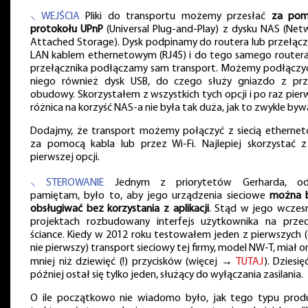
⸜ WEJŚCIA
Pliki do transportu możemy przesłać
za pom
protokołu UPnP
(Universal Plug-and-Play) z dysku NAS (Net
Attached Storage). Dysk podpinamy do routera lub przełącz
LAN kablem ethernetowym (RJ45) i do tego samego routera
przełącznika podłączamy sam transport. Możemy podłączy
niego również dysk USB, do czego służy gniazdo z pr
obudowy. Skorzystałem z wszystkich tych opcji i po raz pier
różnica na korzyść NAS-a nie była tak duża, jak to zwykle byw
Dodajmy, że transport możemy połączyć z siecią etherne
za pomocą kabla lub przez Wi-Fi. Najlepiej skorzystać z
pierwszej opcji.
⸜ STEROWANIE
Jednym z priorytetów Gerharda, od
pamiętam, było to, aby jego urządzenia sieciowe
można 
obsługiwać bez korzystania z aplikacji
. Stąd w jego wczes
projektach rozbudowany interfejs użytkownika na przed
ściance. Kiedy w 2012 roku testowałem jeden z pierwszych (o
nie pierwszy) transport sieciowy tej firmy, model NW-T, miał o
mniej niż dziewięć (!) przycisków (więcej →
TUTAJ
). Dziesię
później ostał się tylko jeden, służący do wyłączania zasilania.
O ile początkowo nie wiadomo było, jak tego typu prod