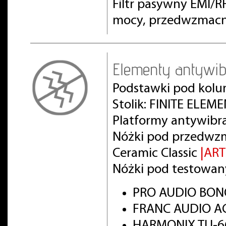
Filtr pasywny EMI/
mocy, przedwzmacn
Elementy antywib
Podstawki pod kolu
Stolik: FINITE ELEM
Platformy antywibr
Nóżki pod przedwz
Ceramic Classic
|AR
Nóżki pod testowan
PRO AUDIO BON
FRANC AUDIO AC
HARMONIX TU-66