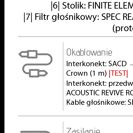
|6| Stolik: FINITE E
|7| Filtr głośnikowy: SPE
(pro
Okablowanie
Interkonekt: SACD 
Crown (1 m)
|TEST|
Interkonekt: prze
ACOUSTIC REVIVE RC
Kable głośnikowe: S
Zasilanie