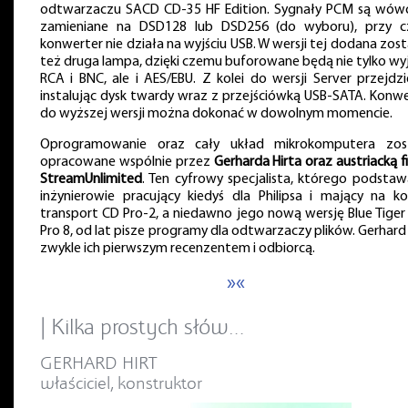
odtwarzaczu SACD CD-35 HF Edition. Sygnały PCM są wów
zamieniane na DSD128 lub DSD256 (do wyboru), przy 
konwerter nie działa na wyjściu USB. W wersji tej dodana zost
też druga lampa, dzięki czemu buforowane będą nie tylko wyj
RCA i BNC, ale i AES/EBU. Z kolei do wersji Server przejdz
instalując dysk twardy wraz z przejściówką USB-SATA. Konwe
do wyższej wersji można dokonać w dowolnym momencie.
Oprogramowanie oraz cały układ mikrokomputera zos
opracowane wspólnie przez
Gerharda Hirta oraz austriacką f
StreamUnlimited
. Ten cyfrowy specjalista, którego podstaw
inżynierowie pracujący kiedyś dla Philipsa i mający na ko
transport CD Pro-2, a niedawno jego nową wersję Blue Tiger
Pro 8, od lat pisze programy dla odtwarzaczy plików. Gerhard 
zwykle ich pierwszym recenzentem i odbiorcą.
»«
| Kilka prostych słów…
GERHARD HIRT
właściciel, konstruktor