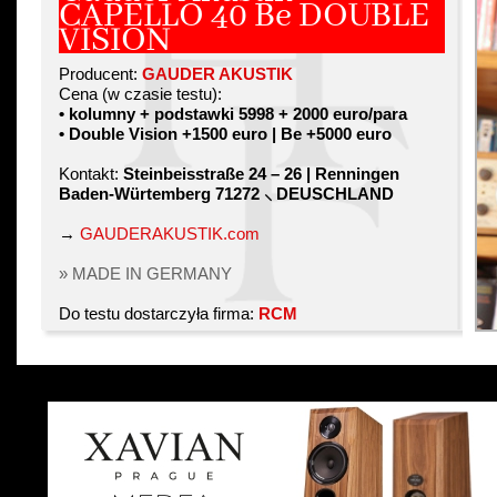
CAPELLO 40 Be DOUBLE
VISION
Producent:
GAUDER AKUSTIK
Cena (w czasie testu):
• kolumny + podstawki 5998 + 2000 euro/para
• Double Vision +1500 euro | Be +5000 euro
Kontakt:
Steinbeisstraße 24 – 26 | Renningen
Baden-Würtemberg 71272 ⸜ DEUSCHLAND
→
GAUDERAKUSTIK.com
» MADE IN GERMANY
Do testu dostarczyła firma:
RCM