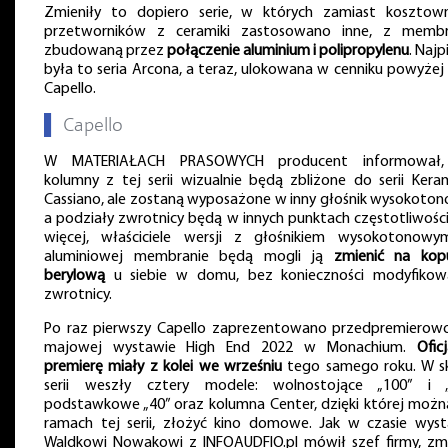
Zmieniły to dopiero serie, w których zamiast kosztow
przetworników z ceramiki zastosowano inne, z memb
zbudowaną przez
połączenie aluminium i polipropylenu
. Najp
była to seria Arcona, a teraz, ulokowana w cenniku powyżej n
Capello.
▌
Capello
W MATERIAŁACH PRASOWYCH producent informował,
kolumny z tej serii wizualnie będą zbliżone do serii Keram
Cassiano, ale zostaną wyposażone w inny głośnik wysokoton
a podziały zwrotnicy będą w innych punktach częstotliwości
więcej, właściciele wersji z głośnikiem wysokotonow
aluminiowej membranie będą mogli ją
zmienić na kop
berylową
u siebie w domu, bez konieczności modyfikow
zwrotnicy.
Po raz pierwszy Capello zaprezentowano przedpremierow
majowej wystawie High End 2022 w Monachium.
Ofic
premierę miały z kolei we wrześniu
tego samego roku. W s
serii weszły cztery modele: wolnostojące „100” i „
podstawkowe „40” oraz kolumna Center, dzięki której możn
ramach tej serii, złożyć kino domowe. Jak w czasie wys
Waldkowi Nowakowi z INFOAUDFIO.pl mówił szef firmy, zm