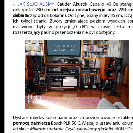
⸜ JAK SŁUCHALIŚMY
Gauder Akustik Capello 40 Be stanę
odległości
230 cm od miejsca odsłuchowego oraz 220 c
siebie
(licząc od osi kolumn). Od tylnej ściany miały 85 cm, licz
ich tylnej ścianki. Zwory zmieniające poziom wysokich t
ustawione były w pozycji „0 dB”; w czasie testu m
rozszerzający pasmo przenoszenia nie był dostępny.
Dystans między kolumnami oraz ich poziomowanie ustalił
pomocą dalmierza
Bosch PLR 50 C. Więcej o ustawianiu kolu
artykule
Mikrodostrajanie. Czyli ustawiamy głośniki
, HIGH FID