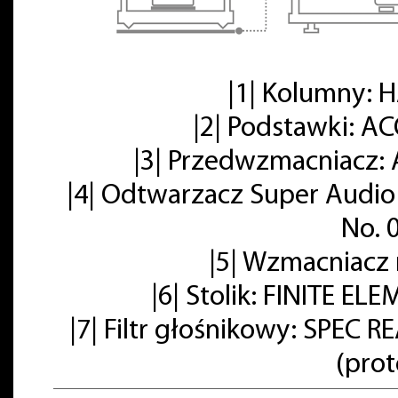
|1| Kolumny:
|2| Podstawki: A
|3| Przedwzmacniacz: 
|4| Odtwarzacz Super Audio
No. 
|5| Wzmacniacz
|6| Stolik: FINITE E
|7| Filtr głośnikowy: SPE
(pro