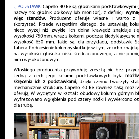
⸜ PODSTAWKI
Capello 40 Be są głośnikami podstawkowymi (
nazwy to: głośnik półkowy lub monitor), z definicji
wyma
więc standów
. Producent oferuje własne i warto z 
skorzystać. Przede wszystkim dlatego, że ustawiają kol
nieco wyżej niż zwykle. Ich dolna krawędź znajduje si
wysokości 750 mm, wraz z kolcami, podczas kiedy klasyczne 
wysokość 650 mm. Takie są, dla przykładu, podstawki S
fabera. Podniesienie kolumny skutkuje w tym, że ucho znajduje
na wysokości głośnika nisko-średniotonowego, a nie pomi
nim i wysokotonowym.
Włoskiego producenta przywołuję zresztą nie bez przycz
Jedną z cech jego kolumn podstawkowych była
możli
skręcenia ich z podstawkami
, dzięki czemu tworzyły stab
mechanicznie strukturę. Capello 40 Be również taką możli
oferują. W wyciętym w kształt obudowy kolumn górnym bl
wyfrezowano wgłębienia pod cztery nóżki i wywiercono o
dla śrubę.