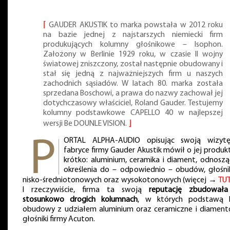
⌈
GAUDER AKUSTIK to marka powstała w 2012 roku
na bazie jednej z najstarszych niemiecki firm
produkujących kolumny głośnikowe – Isophon.
Założony w Berlinie 1929 roku, w czasie II wojny
światowej zniszczony, został następnie obudowany i
stał się jedną z najważniejszych firm u naszych
zachodnich sąsiadów. W latach 80. marka została
sprzedana Boschowi, a prawa do nazwy zachował jej
dotychczasowy właściciel, Roland Gauder. Testujemy
kolumny podstawkowe CAPELLO 40 w najlepszej
wersji Be DOUNLE VISION.
⌋
ORTAL ALPHA-AUDIO opisując swoją wizy
fabryce firmy Gauder Akustik mówił o jej produk
krótko: aluminium, ceramika i diament, odnoszą
określenia do – odpowiednio – obudów, głośn
nisko-średniotonowych oraz wysokotonowych (więcej →
TU
I rzeczywiście, firma ta swoją
reputację zbudował
stosunkowo drogich kolumnach
, w których podstawą 
obudowy z udziałem aluminium oraz ceramiczne i diamen
głośniki firmy Acuton.