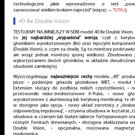
technologiczne jakie wprowadzono o serii „powi
zaowocować wielkim krokiem naprzód” (więcej →
TUTAJ
).
▌
40 Be Double Vision
TESTUJEMY NAJMNIEJSZY W SERII model 40 Be Double Vision. 
to
jej najbardziej „wypasiona” wersja
, czyli z beryl
głośnikiem wysokotonowym (Be) oraz lepszymi komponen
(Double Vision), o czym za chwilę. Są to monitory podstawk
ale wciąż jednak monitory sporej wielkości. Zbudowano 
wykorzystaniem dwóch głośników, w układzie dwudrożny
obudowie zamkniętej.
Wyszczególniając
najważniejsze cechy
modelu „40” produ
pisze: • podwójne gniazda głośnikowe WBT, • moduł 
Extension służący do podbicia niskich częstotliwości, • 
przetworniki nisko-średniotonowe X-Pulse, • nowe głoś
wysokotonowe z aluminiową lub berylową membraną; te dr
w dostępne jako opcja, • nowy układ zwrotnicy z „dosko
odpowiedzią impulsową”, • sztywna obudowa w kształcie „łzy
obudowa w czarnym lub białym lakierze fortepianowym or
różnych fornirach drewnianych, • dostępna ekskluzywna we
Double Vision, • opcjonalna, mocowana magnetyc
maskownica.