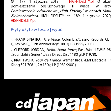
№ 177, 1 stycznia 2019, →
HIGHFIDELITY.pl
. O akus
pomieszczenia odsłuchowego HF więcej w artyk
Pomieszczenie odsłuchowe „High Fidelity” w oczach Mari
Zielmachowicza
, HIGH FIDELITY № 189, 1 stycznia 202
HIGHFIDELITY.pl
.
Płyty użyte w teście | wybór
⸜ FRANK SINATRA,
The Voice
, Columbia/Classic Records CL 
Quiex SV-P, „50th Anniversary”, 180 g LP (1955/2005).
⸜ CLIFFORD JORDAN,
Hello, Hank Jones
, East World EWLF-98
„Soundphile Series”, „Jazz Direct Disc”, 180 g LP (1978).
⸜ KRAFTWERK,
Tour de France
, Warner Bros. /EMI Electrola | 
Klang 591 708 1, 2 x 180 g LP (1983/2003).