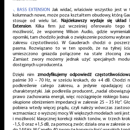
⸜ BASS EXTENSION
Jak widać, właściwie wszystko jest w 
kolumnach nowe, może poza kształtem obudowy, którą Ga
stosuje od wielu lat.
Najciekawszy wydaje się układ 
Extension
. Kilka firm już wcześniej oferowało tego 
możliwość, że wspomnę Wilson Audio, gdzie wymienial
oporniki, tam chodziło jednak o zwiększenie poziomu wybra
zakresu częstotliwości. W Gauderach chodzi o poszerz
pasma. Rozwiązano to w ten sposób, że na tylnej ści
umieszczono gniazda połączone na stałe złoconą zw
Zamiast zwory możemy jednak użyć specjalnych modu
dostępnych u producenta.
Dzięki nim
zmodyfikujemy odpowiedź częstotliwościow
paśmie 30 – 70 Hz, w sześciu krokach, do +4 dB. Chodzi n
podkreślenie całego zakresu, a jedynie opadającej cz
charakterystyki. Jak podkreśla producent, „nadal obowiązuj
prawo zachowania energii, więc rozciągnięcie niskiego basu 
okupione obniżeniem impedancji w zakresie 25 – 35 Hz”. Gło
pobiera wtedy więcej prądu, czyli należy wówczas zastos
wzmacniacz o wyższej mocy. W większych modelach serii jest
i możliwość klasycznej korekcji niskich tonów, w trzech krok
-1,5, 0 oraz +1,5 dB, za pomocą zwór; działa ona w zakresie o
do 144 Hz. W Capello 40 zwory te korygują ilość wysokich ton