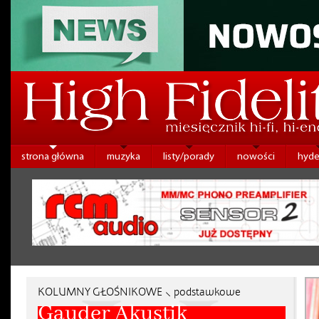
strona główna
muzyka
listy/porady
nowości
hyde
KOLUMNY GŁOŚNIKOWE ⸜ podstawkowe
Gauder Akustik