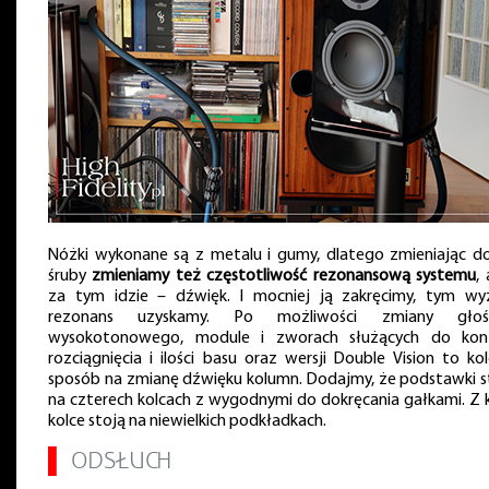
Nóżki wykonane są z metalu i gumy, dlatego zmieniając do
śruby
zmieniamy też częstotliwość rezonansową systemu
,
za tym idzie – dźwięk. I mocniej ją zakręcimy, tym wy
rezonans uzyskamy. Po możliwości zmiany głośn
wysokotonowego, module i zworach służących do kont
rozciągnięcia i ilości basu oraz wersji Double Vision to kol
sposób na zmianę dźwięku kolumn. Dodajmy, że podstawki s
na czterech kolcach z wygodnymi do dokręcania gałkami. Z k
kolce stoją na niewielkich podkładkach.
▌
ODSŁUCH