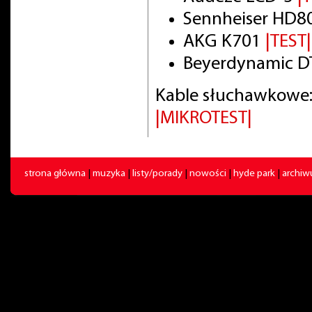
Sennheiser HD8
AKG K701
|TEST|
Beyerdynamic DT
Kable słuchawkowe:
|MIKROTEST|
strona główna
|
muzyka
|
listy/porady
|
nowości
|
hyde park
|
archi