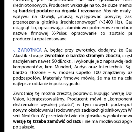
średniotonowych. Producent wskazuje na to, że duże memb
są
bardziej podatne na drgania i rezonanse
. Aby nie miały
wpływu na dźwięk, „muszą występować powyżej zak
przenoszenia głośnika średniotonowego” (>3400 Hz). Ga
osiągnął to, opracowując aluminiowo-polimerowe membra
nazwie firmowej X-Pulse; opracowanie to zostało p
producenta opatentowane.
⸜ ZWROTNICA
A, będąc przy zwrotnicy, dodajmy, że Ga
Akustik stosuje
zwrotnice o bardzo stromym zboczu
, częs
nachyleniem nawet 50 dB/okt., i wykonuje je z naprawdę ład
komponentów, firm Mundorf, Audyn oraz Intertechnik. Są
bardzo złożone – w modelu Capello 100 znajdziemy a
podzespołów. Materiały firmowe mówią, że ma to na celu
najlepsze oddanie impulsu sygnału.
Zwrotnicę tę można zresztą poprawić, kupując wersję Do
Vision, którątestowaliśmy. Producent mówi o „komponen
ekstremalnie wysokiej jakości”, w tym nowych podzespoł
nowym okablowaniu i rodowanych zaciskach głośnikowych W
serii NextGen. W przeciwieństwie do głośnika wysokotonow
wersję tę trzeba zamówić od razu
i nie ma możliwości apgr
po zakupie.