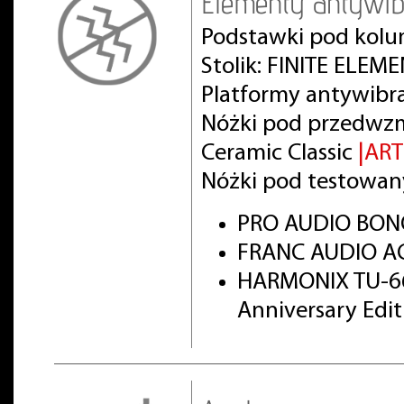
Elementy antywib
Podstawki pod kolu
Stolik: FINITE ELEM
Platformy antywibr
Nóżki pod przedwz
Ceramic Classic
|AR
Nóżki pod testowan
PRO AUDIO BON
FRANC AUDIO AC
HARMONIX TU-66
Anniversary Edi