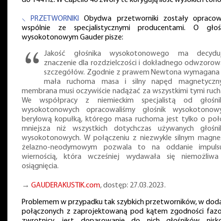
⸜ PRZETWORNIKI
Obydwa przetworniki zostały opraco
wspólnie ze specjalistycznymi producentami. O głoś
wysokotonowym Gauder pisze:
Jakość głośnika wysokotonowego ma decyduj
znaczenie dla rozdzielczości i dokładnego odwzorow
szczegółów. Zgodnie z prawem Newtona wymagana 
mała ruchoma masa i silny napęd magnetyczn
membrana musi oczywiście nadążać za wszystkimi tymi ruch
We współpracy z niemieckim specjalistą od głośn
wysokotonowych opracowaliśmy głośnik wysokotono
berylową kopułką, którego masa ruchoma jest tylko o po
mniejsza niż wszystkich dotychczas używanych głośn
wysokotonowych. W połączeniu z niezwykle silnym magn
żelazno-neodymowym pozwala to na oddanie impul
wiernością, która wcześniej wydawała się niemożliw
osiągnięcia.
→
GAUDERAKUSTIK.com
, dostęp: 27.03.2023.
Problemem w przypadku tak szybkich przetworników, w dod
połączonych z zaprojektowaną pod kątem zgodności faz
zwrotnicy, jest dopasowanie do nich głośników nisk