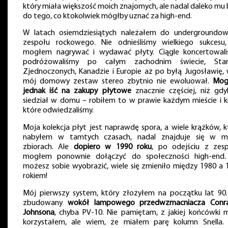
który miała większość moich znajomych, ale nadal daleko mu 
do tego, co ktokolwiek mógłby uznać za high-end.
W latach osiemdziesiątych należałem do undergroundo
zespołu rockowego. Nie odnieśliśmy wielkiego sukcesu,
mogłem nagrywać i wydawać płyty. Ciągle koncertowali
podróżowaliśmy po całym zachodnim świecie, Sta
Zjednoczonych, Kanadzie i Europie aż po byłą Jugosławię, 
mój domowy zestaw stereo zbytnio nie ewoluował.
Mog
jednak iść na zakupy płytowe
znacznie częściej, niż gd
siedział w domu – robiłem to w prawie każdym mieście i kr
które odwiedzaliśmy.
Moja kolekcja płyt jest naprawdę spora, a wiele krążków, k
nabyłem w tamtych czasach, nadal znajduje się w m
zbiorach. Ale
dopiero w 1990 roku
, po odejściu z zesp
mogłem ponownie dołączyć do społeczności high-end.
możesz sobie wyobrazić, wiele się zmieniło między 1980 a 
rokiem!
Mój pierwszy system, który złożyłem na początku lat 90.
zbudowany
wokół lampowego przedwzmacniacza Conr
Johnsona
, chyba PV-10. Nie pamiętam, z jakiej końcówki 
korzystałem, ale wiem, że miałem parę kolumn Snella.