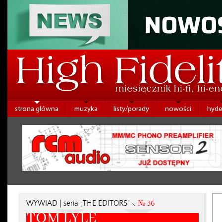
strona główna
muzyka
listy/porady
nowości
hyde
WYWIAD | seria „THE EDITORS” ⸜
№ 36
TOM LYLE