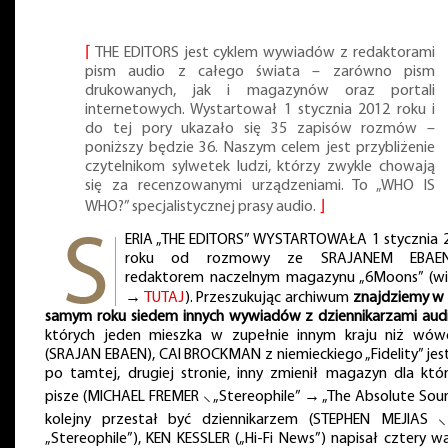
⌈
THE EDITORS jest cyklem wywiadów z redaktorami
pism audio z całego świata – zarówno pism
drukowanych, jak i magazynów oraz portali
internetowych. Wystartował 1 stycznia 2012 roku i
do tej pory ukazało się 35 zapisów rozmów –
poniższy będzie 36. Naszym celem jest przybliżenie
czytelnikom sylwetek ludzi, którzy zwykle chowają
się za recenzowanymi urządzeniami. To „WHO IS
WHO?” specjalistycznej prasy audio.
⌋
ERIA „THE EDITORS” WYSTARTOWAŁA 1 stycznia 
roku od rozmowy ze SRAJANEM EBAEN
redaktorem naczelnym magazynu „6Moons” (wi
→
TUTAJ
). Przeszukując archiwum
znajdziemy w
samym roku siedem innych wywiadów z dziennikarzami aud
których jeden mieszka w zupełnie innym kraju niż wów
(SRAJAN EBAEN), CAI BROCKMAN z niemieckiego „Fidelity” jest
po tamtej, drugiej stronie, inny zmienił magazyn dla któ
pisze (MICHAEL FREMER ⸜ „Stereophile” → „The Absolute Soun
kolejny przestał być dziennikarzem (STEPHEN MEJIAS ⸜
„Stereophile”), KEN KESSLER („Hi-Fi News”) napisał cztery w