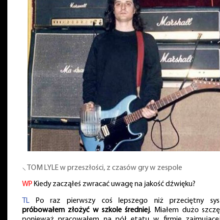
⸜ TOM LYLE w przeszłości, z czasów gry w zespole
WP
Kiedy zacząłeś zwracać uwagę na jakość dźwięku?
TL
Po raz pierwszy coś lepszego niż przeciętny sy
próbowałem złożyć w szkole średniej
. Miałem dużo szczęś
ponieważ pracowałem na pół etatu w firmie zajmującej