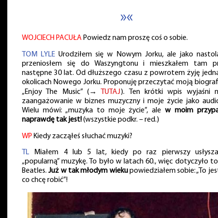
»«
WOJCIECH PACUŁA
Powiedz nam proszę coś o sobie.
TOM LYLE
Urodziłem się w Nowym Jorku, ale jako nastol
przeniosłem się do Waszyngtonu i mieszkałem tam p
następne 30 lat. Od dłuższego czasu z powrotem żyję jedn
okolicach Nowego Jorku. Proponuję przeczytać moją biograf
„Enjoy The Music” (→
TUTAJ
). Ten krótki wpis wyjaśni 
zaangażowanie w biznes muzyczny i moje życie jako audiof
Wielu mówi: „muzyka to moje życie”, ale
w moim przyp
naprawdę tak jest!
(wszystkie podkr. – red.)
WP
Kiedy zacząłeś słuchać muzyki?
TL
Miałem 4 lub 5 lat, kiedy po raz pierwszy usłysz
„popularną” muzykę. To było w latach 60., więc dotyczyło to
Beatles.
Już w tak młodym wieku
powiedziałem sobie: „To jes
co chcę robić”!