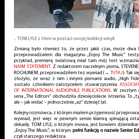
⸜ TOM LYLE z tłem w postaci swojej kolekcji winyli
Zmianą było również to, że przez jakiś czas, może dwa l
przeprowadzałem dla magazynu „Enjoy The Music” testy
przykład, premierę światową miał tam mój test wzmacni
NAIM STATEMENT
. Z redaktorem naczelnym pisma, STEVENE
ROCHLINEM, przeprowadziłem też wywiad (→
TUTAJ
). Tak si
złożyło, że wraz z nim i innymi pismami audio, „High Fidel
zostało członkiem-założycielem stowarzyszenia
ASSOCIA
OF INTERNATIONAL AUDIOPHILE PUBLICATIONS
. W zeszłym 
seria „The Editors” obchodziła dziesięciolecie istnienia. To „ty
ale – jak widać – jednocześnie „aż” dziesięć lat.
Kolejny rozmówca, z którym miałem przyjemność przeprowa
wywiad, jest więc w pewnym sensie klamrą spinającą osta
dekadę. TOM LYLE, o którym mowa, jest bowiem dziennika
„Enjoy The Music”, w którym
pełni funkcję o nazwie Senior Ed
czyli starszego redaktora.