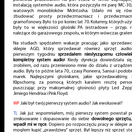
instalacją systemów audio, która pożyczyła mi parę MC-30,
watowych monobloków McIntosha. Udało mi się rów
zbudować prosty przedwzmacniacz i przedwzmacn
gramofonowy. Było to po koniec lat 70. Kolumny, których uży
były to w większości głośniki PA (estradowe – przyp. re
należące do garażowego zespołu, w którym wówczas grałe
Na studiach spędzałem wakacje pracując jako sprzedaw
sklepie AGD, który sprzedawał również sprzęt audi
pierwszym tygodniu
sprzedałem niesłyszącemu człowie
kompletny system audio
! Kiedy dyrekcja dowiedziała się
zrobiłem, od razu przeniesiono mnie do działu z urządzen
audio. Były to późne lata 70., czasy Pioneera, Sansui i podo
marek. Najlepszymi głośnikami, jakie sprzedawaliśmy, 
Klipschorny, za pomocą których karałem resztę person
puszczając przy maksymalnej głośności płyty Led Zeppe
Jimiego Hendrixa i Pink Floyd.
WP
Jaki był twój pierwszy system audio? Jak ewoluował?
TL
Jak już wspomniałem, mój pierwszy system powstał p
zmiksowanie i dopasowanie do siebie
dowolnego sprzętu, 
wpadł mi w ręce
. Dopiero po rozpoczęciu pracy w sklepie a
mogłem kupić „prawdziwy” sprzęt. Był lepszy niż sprzęt ste