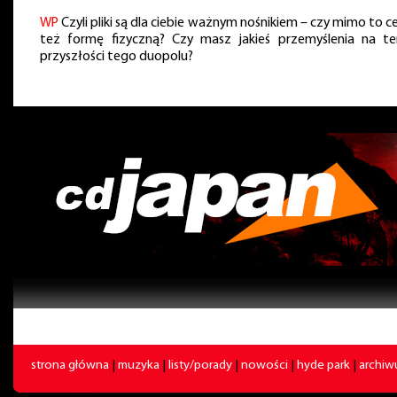
WP
Czyli pliki są dla ciebie ważnym nośnikiem – czy mimo to c
też formę fizyczną? Czy masz jakieś przemyślenia na t
przyszłości tego duopolu?
strona główna
|
muzyka
|
listy/porady
|
nowości
|
hyde park
|
archi