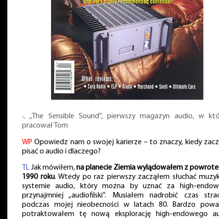
⸜ „The Sensible Sound”, pierwszy magazyn audio, w kt
pracował Tom
WP
Opowiedz nam o swojej karierze – to znaczy, kiedy zacz
pisać o audio i dlaczego?
TL
Jak mówiłem,
na planecie Ziemia wylądowałem z powrot
1990 roku
. Wtedy po raz pierwszy zacząłem słuchać muzyk
systemie audio, który można by uznać za high-endow
przynajmniej „audiofilski”. Musiałem nadrobić czas stra
podczas mojej nieobecności w latach 80. Bardzo powa
potraktowałem tę nową eksplorację high-endowego au