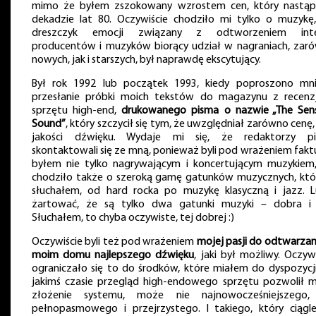
mimo że byłem zszokowany wzrostem cen, który nastąp
dekadzie lat 80. Oczywiście chodziło mi tylko o muzykę,
dreszczyk emocji związany z odtworzeniem inte
producentów i muzyków biorący udział w nagraniach, zar
nowych, jak i starszych, był naprawdę ekscytujący.
Był rok 1992 lub początek 1993, kiedy poproszono mn
przesłanie próbki moich tekstów do magazynu z recenz
sprzętu high-end,
drukowanego pisma o nazwie „The Sens
Sound”
, który szczycił się tym, że uwzględniał zarówno cenę, 
jakości dźwięku. Wydaje mi się, że redaktorzy p
skontaktowali się ze mną, ponieważ byli pod wrażeniem faktu
byłem nie tylko nagrywającym i koncertującym muzykiem,
chodziło także o szeroką gamę gatunków muzycznych, któ
słuchałem, od hard rocka po muzykę klasyczną i jazz. L
żartować, że są tylko dwa gatunki muzyki – dobra i 
Słuchałem, to chyba oczywiste, tej dobrej :)
Oczywiście byli też pod wrażeniem
mojej pasji do odtwarzan
moim domu najlepszego dźwięku
, jaki był możliwy. Oczyw
ograniczało się to do środków, które miałem do dyspozycji
jakimś czasie przegląd high-endowego sprzętu pozwolił m
złożenie systemu, może nie najnowocześniejszego,
pełnopasmowego i przejrzystego. I takiego, który ciągle