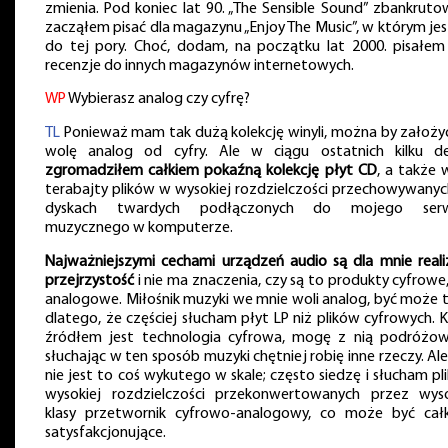
zmienia. Pod koniec lat 90. „The Sensible Sound” zbankrutow
zacząłem pisać dla magazynu „Enjoy The Music”, w którym je
do tej pory. Choć, dodam, na początku lat 2000. pisałem
recenzje do innych magazynów internetowych.
WP
Wybierasz analog czy cyfrę?
TL
Ponieważ mam tak dużą kolekcję winyli, można by założyć
wolę analog od cyfry. Ale w ciągu ostatnich kilku d
zgromadziłem całkiem pokaźną kolekcję płyt CD
, a także 
terabajty plików w wysokiej rozdzielczości przechowywanyc
dyskach twardych podłączonych do mojego serw
muzycznego w komputerze.
Najważniejszymi cechami urządzeń audio są dla mnie reali
przejrzystość
i nie ma znaczenia, czy są to produkty cyfrowe
analogowe. Miłośnik muzyki we mnie woli analog, być może t
dlatego, że częściej słucham płyt LP niż plików cyfrowych. 
źródłem jest technologia cyfrowa, mogę z nią podróżow
słuchając w ten sposób muzyki chętniej robię inne rzeczy. Al
nie jest to coś wykutego w skale; często siedzę i słucham p
wysokiej rozdzielczości przekonwertowanych przez wyso
klasy przetwornik cyfrowo-analogowy, co może być cał
satysfakcjonujące.