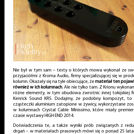
Nie był w tym sam – testy o których mowa wykonał ze sw
przyjaciółmi z Kroma Audio, firmy specjalizującej się w produ
kolumn. Okazały się na tyle obiecujące, że
materiał ten pojawił
również w ich kolumnach
. Ale nie tylko tam. Z Krionu wykona
różne elementy, w tym obudowa zwrotnic innej tokijskiej fi
Kenrick Sound KRS. Dodajmy, że podobny kompozyt, to 
cząsteczki aluminium zatopione w żywicy, wykorzystane zos
w kolumnach Crystal Cable Minissimo, które miały premie
czasie wystawy HIGH END 2014.
Doświadczenia te, a także wyniki prób związanych z redu
drgań – w materiałach prasowych mówi się o ponad 25 lata