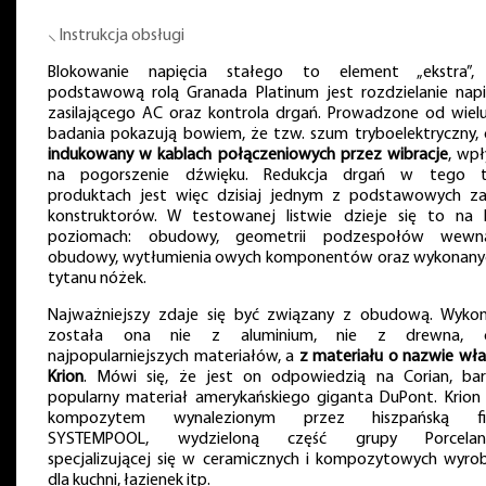
⸜ Instrukcja obsługi
Blokowanie napięcia stałego to element „ekstra”,
podstawową rolą Granada Platinum jest rozdzielanie napi
zasilającego AC oraz kontrola drgań. Prowadzone od wielu
badania pokazują bowiem, że tzw. szum tryboelektryczny, c
indukowany w kablach połączeniowych przez wibracje
, wp
na pogorszenie dźwięku. Redukcja drgań w tego 
produktach jest więc dzisiaj jednym z podstawowych z
konstruktorów. W testowanej listwie dzieje się to na k
poziomach: obudowy, geometrii podzespołów wewn
obudowy, wytłumienia owych komponentów oraz wykonany
tytanu nóżek.
Najważniejszy zdaje się być związany z obudową. Wyko
została ona nie z aluminium, nie z drewna, cz
najpopularniejszych materiałów, a
z materiału o nazwie wła
Krion
. Mówi się, że jest on odpowiedzią na Corian, ba
popularny materiał amerykańskiego giganta DuPont. Krion 
kompozytem wynalezionym przez hiszpańską fi
SYSTEMPOOL, wydzieloną część grupy Porcelano
specjalizującej się w ceramicznych i kompozytowych wyro
dla kuchni, łazienek itp.