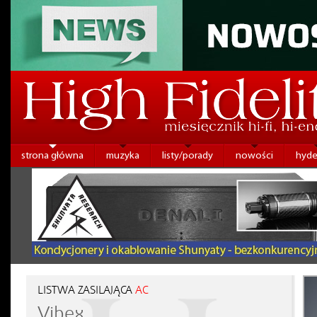
strona główna
muzyka
listy/porady
nowości
hyde
LISTWA ZASILAJĄCA
AC
Vibex