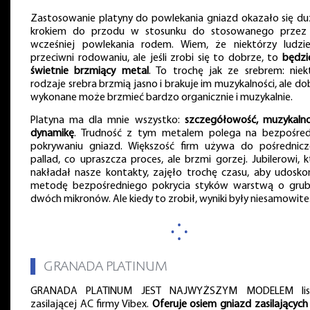
Zastosowanie platyny do powlekania gniazd okazało się d
krokiem do przodu w stosunku do stosowanego przez
wcześniej powlekania rodem. Wiem, że niektórzy ludzi
przeciwni rodowaniu, ale jeśli zrobi się to dobrze, to
będzi
świetnie brzmiący metal
. To trochę jak ze srebrem: niek
rodzaje srebra brzmią jasno i brakuje im muzykalności, ale do
wykonane może brzmieć bardzo organicznie i muzykalnie.
Platyna ma dla mnie wszystko:
szczegółowość, muzykalno
dynamikę
. Trudność z tym metalem polega na bezpośre
pokrywaniu gniazd. Większość firm używa do pośrednicz
pallad, co upraszcza proces, ale brzmi gorzej. Jubilerowi, k
nakładał nasze kontakty, zajęło trochę czasu, aby udoskon
metodę bezpośredniego pokrycia styków warstwą o grub
dwóch mikronów. Ale kiedy to zrobił, wyniki były niesamowite
⁘
▌
GRANADA PLATINUM
GRANADA PLATINUM JEST NAJWYŻSZYM MODELEM lis
zasilającej AC firmy Vibex.
Oferuje osiem gniazd zasilających