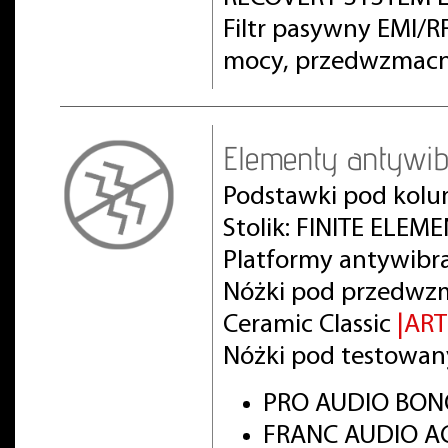
Filtr pasywny EMI/
mocy, przedwzmacn
Elementy antywib
Podstawki pod kolu
Stolik: FINITE ELEM
Platformy antywibr
Nóżki pod przedwz
Ceramic Classic
|AR
Nóżki pod testowan
PRO AUDIO BON
FRANC AUDIO AC