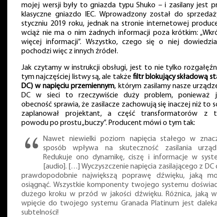
mojej wersji były to gniazda typu Shuko – i zasilany jest p
klasyczne gniazdo IEC. Wprowadzony został do sprzeda
styczniu 2019 roku, jednak na stronie internetowej produc
wciąż nie ma o nim żadnych informacji poza krótkim: „Wkr
więcej informacji”. Wszystko, czego się o niej dowiedzi
pochodzi więc z innych źródeł.
Jak czytamy w instrukcji obsługi, jest to nie tylko rozgałęźni
tym najczęściej listwy są, ale także
filtr blokujący składową st
DC) w napięciu przemiennym
, którym zasilamy nasze urządze
DC w sieci to rzeczywiście duży problem, ponieważ 
obecność sprawia, że zasilacze zachowują się inaczej niż to s
zaplanował projektant, a część transformatorów z 
powodu po prostu „buczy”. Producent mówi o tym tak:
Nawet niewielki poziom napięcia stałego w znac
sposób wpływa na skuteczność zasilania urząd
Redukuje ono dynamikę, ciszę i informacje w syst
[audio]. […] Wyczyszczenie napięcia zasilającego z DC 
prawdopodobnie największą poprawę dźwięku, jaką m
osiągnąć. Wszystkie komponenty twojego systemu doświa
dużego kroku w przód w jakości dźwięku. Różnica, jaką w
wpięcie do twojego systemu Granada Platinum jest dalek
subtelności!