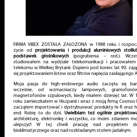
FIRMA VIBEX ZOSTAŁA ZAŁOŻONA w 1988 roku i rozpoc
życie od
projektowania i produkcji aluminiowych stolik
podstawek głośnikowych
(pogrubienia – red.). Wcześ
studiowałem na wydziale telekomunikacji i pracowałem
telekomu w Wielkiej Brytanii. Dopiero pod koniec lat 90. zaj
się projektowaniem listew oraz filtrów napięcia zasilającego 
Moja pasja do high-endowego audio zaczęła się ba
wcześnie, od wzmacniaczy lampowych, gramofonó
magnetofonów szpulowych, kiedy miałem dziesięć lat. W 
roku zamieszkałem w Hiszpanii i wraz z moją firmą Cosmos H
zacząłem importować i dystrybuować produkty hi-fi oraz h
end. Robię to do dziś.
Uwielbiam też ogólnie projektow
architekturę, elektronikę i wszystko, co moim zdaniem m
ulepszyć! W tej chwili pracuję nad projektem d
bioklimatycznego oraz nad rozkładanym stołem jadalnym.