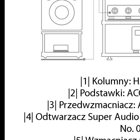
|1| Kolumny:
|2| Podstawki: A
|3| Przedwzmacniacz: 
|4| Odtwarzacz Super Audio
No. 