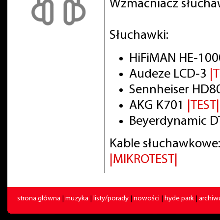
Wzmacniacz słuch
Słuchawki:
HiFiMAN HE-100
Audeze LCD-3
|
Sennheiser HD8
AKG K701
|TEST|
Beyerdynamic DT
Kable słuchawkowe:
|MIKROTEST|
strona główna
|
muzyka
|
listy/porady
|
nowości
|
hyde park
|
archi