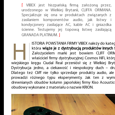
⌈
VIBEX jest hiszpańską firmą założoną przez,
urodzonego w Wielkiej Brytanii, CLIFFA ORMANA.
Specjalizuje się ona w produktach związanych z
zasilaniem komponentów audio, jak listwy i
kondycjonery zasilające AC, kable AC i gniazdka
ścienne. Testujemy jej topową listwę zasilającą
GRANADA PLATINUM.
⌋
ISTORIA POWSTANIA FIRMY VIBEX należy do katego
która
wiąże je z dystrybucją produktów innych 
Założycielem marki jest bowiem CLIFF OR
właściciel firmy dystrybucyjnej Cosmos HiFi, któr
wiejskiego kręgu Ciudal Real przeniósł się z Wielkiej Bryta
Dystrybucja jedno, a ciekawość i niespokojny duch – dru
Dlatego też Cliff nie tylko sprzedaje produkty audio, ale
prowadzi różnego typu eksperymenty. Jak ten z wym
drewnianych obudów kolumn japońskiej firmy Kiso Acoustic
obudowy wykonane z materiału o nazwie KRION.