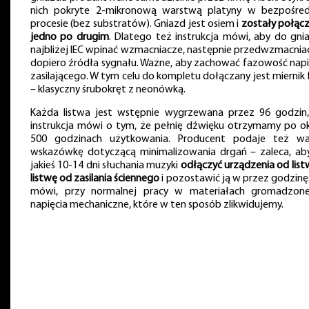
nich pokryte 2-mikronową warstwą platyny w bezpośre
procesie (bez substratów). Gniazd jest osiem i
zostały połąc
jedno po drugim
. Dlatego też instrukcja mówi, aby do gni
najbliżej IEC wpinać wzmacniacze, następnie przedwzmacniac
dopiero źródła sygnału. Ważne, aby zachować fazowość napi
zasilającego. W tym celu do kompletu dołączany jest miernik 
– klasyczny śrubokręt z neonówką.
Każda listwa jest wstępnie wygrzewana przez 96 godzin,
instrukcja mówi o tym, że pełnię dźwięku otrzymamy po o
500 godzinach użytkowania. Producent podaje też w
wskazówkę dotyczącą minimalizowania drgań – zaleca, ab
jakieś 10-14 dni słuchania muzyki
odłączyć urządzenia od listw
listwę od zasilania ściennego
i pozostawić ją w przez godzinę.
mówi, przy normalnej pracy w materiałach gromadzon
napięcia mechaniczne, które w ten sposób zlikwidujemy.