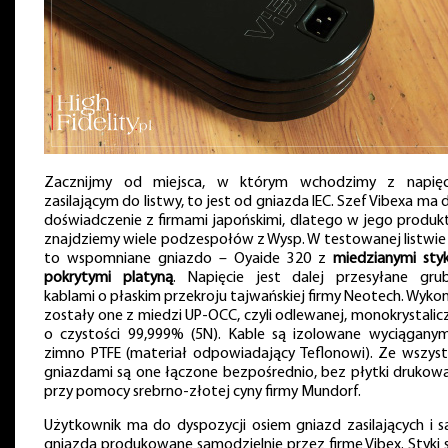
Zacznijmy od miejsca, w którym wchodzimy z napię
zasilającym do listwy, to jest od gniazda IEC. Szef Vibexa ma 
doświadczenie z firmami japońskimi, dlatego w jego produk
znajdziemy wiele podzespołów z Wysp. W testowanej listwie 
to wspomniane gniazdo – Oyaide 320 z
miedzianymi sty
pokrytymi platyną
. Napięcie jest dalej przesyłane gru
kablami o płaskim przekroju tajwańskiej firmy Neotech. Wyko
zostały one z miedzi UP-OCC, czyli odlewanej, monokrystalicz
o czystości 99,999% (5N). Kable są izolowane wyciągany
zimno PTFE (materiał odpowiadający Teflonowi). Ze wszyst
gniazdami są one łączone bezpośrednio, bez płytki drukowa
przy pomocy srebrno-złotej cyny firmy Mundorf.
Użytkownik ma do dyspozycji osiem gniazd zasilających i s
gniazda produkowane samodzielnie przez firmę Vibex. Styki 