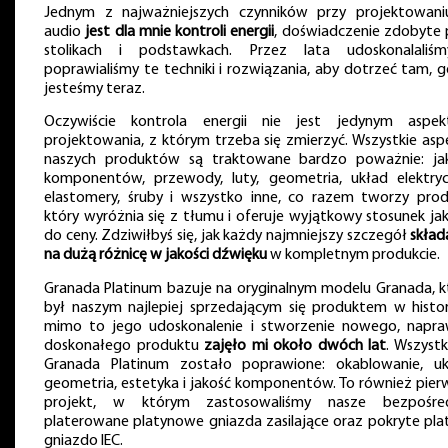
Jednym z najważniejszych czynników przy projektowan
audio
jest dla mnie kontroli energii
, doświadczenie zdobyte 
stolikach i podstawkach. Przez lata udoskonalaliś
poprawialiśmy te techniki i rozwiązania, aby dotrzeć tam, g
jesteśmy teraz.
Oczywiście kontrola energii nie jest jedynym aspe
projektowania, z którym trzeba się zmierzyć. Wszystkie asp
naszych produktów są traktowane bardzo poważnie: ja
komponentów, przewody, luty, geometria, układ elektryc
elastomery, śruby i wszystko inne, co razem tworzy prod
który wyróżnia się z tłumu i oferuje wyjątkowy stosunek jak
do ceny. Zdziwiłbyś się, jak każdy najmniejszy szczegół
skład
na dużą różnicę w jakości dźwięku
w kompletnym produkcie.
Granada Platinum bazuje na oryginalnym modelu Granada, k
był naszym najlepiej sprzedającym się produktem w histori
mimo to jego udoskonalenie i stworzenie nowego, napr
doskonałego produktu
zajęło mi około dwóch lat
. Wszyst
Granada Platinum zostało poprawione: okablowanie, uk
geometria, estetyka i jakość komponentów. To również pier
projekt, w którym zastosowaliśmy nasze bezpośre
platerowane platynowe gniazda zasilające oraz pokryte pla
gniazdo IEC.