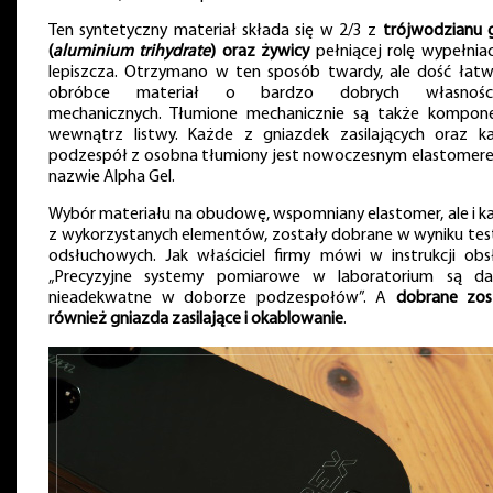
Ten syntetyczny materiał składa się w 2/3 z
trójwodzianu g
(
aluminium trihydrate
) oraz żywicy
pełniącej rolę wypełniac
lepiszcza. Otrzymano w ten sposób twardy, ale dość łat
obróbce materiał o bardzo dobrych własności
mechanicznych. Tłumione mechanicznie są także kompon
wewnątrz listwy. Każde z gniazdek zasilających oraz k
podzespół z osobna tłumiony jest nowoczesnym elastomer
nazwie Alpha Gel.
Wybór materiału na obudowę, wspomniany elastomer, ale i k
z wykorzystanych elementów, zostały dobrane w wyniku te
odsłuchowych. Jak właściciel firmy mówi w instrukcji obsł
„Precyzyjne systemy pomiarowe w laboratorium są da
nieadekwatne w doborze podzespołów”. A
dobrane zos
również gniazda zasilające i okablowanie
.