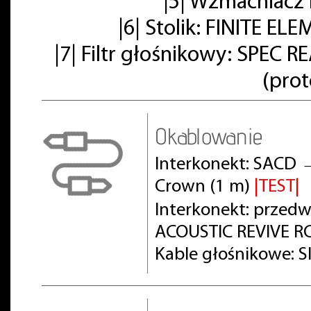
|5| Wzmacniacz
|6| Stolik: FINITE E
|7| Filtr głośnikowy: SPE
(pro
Okablowanie
Interkonekt: SACD 
Crown (1 m)
|TEST|
Interkonekt: prze
ACOUSTIC REVIVE RC
Kable głośnikowe: S