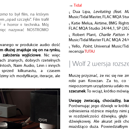
→
Tidal
⸤ Dua Lipa,
Levitating (feat. 
romo
to był film, na którym
Music/Tidal Master, FLAC MQA Stud
m „opad szczęki". Film trafił
⸤ Katie Melua, Airtime, BMG Right
SF + horror + technika. Mój
FLAC MQA Studio 24/44,1, SP (20
 więc nazywać NOSTROMO
⸤ Robert Plant,
Charlie Patton 
Music/Tidal Master FLAC MQA 24/4
owanego w produkcie audio dość
⸤ Yello,
Point
, Universal Music/T
im dłużej znajduje się on na rynku,
recenzja
TUTAJ
o założenia wyjściowe
. Nic więc
ach znanych, dobrych rzetelnych
| Wolf 2 wersja rozsz
cIntosh, Naim Audio, Linn i innych
sprzed kilkunastu, a czasem
Muszę przyznać, że nic się nie zm
dzimy ich modyfikacje, iteracje, ale
robi pan Kowzan. Za to, co 
niepozornym urządzeniu udało mu
szacunek
. To wciąż, krótko mówią
Uwagę zwracają, chociażby, ba
Porównując jego dźwięk w krótk
odniesienia różnice między nimi
w rozdzielczości dźwięku, głębi
dźwiękowej. Ale akurat jeśli ch
miażdżąco duża. Powiedziałbym