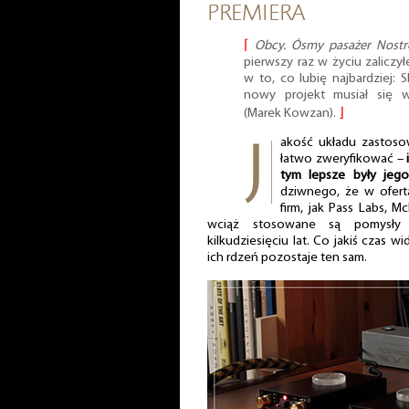
PREMIERA
⌈
Obcy. Ósmy pasażer Nost
pierwszy raz w życiu zaliczyłe
w to, co lubię najbardziej: 
nowy projekt musiał się
(Marek Kowzan).
⌋
akość układu zastos
łatwo zweryfikować –
tym lepsze były jeg
dziwnego, że w ofert
firm, jak Pass Labs, M
wciąż stosowane są pomysły 
kilkudziesięciu lat. Co jakiś czas wi
ich rdzeń pozostaje ten sam.