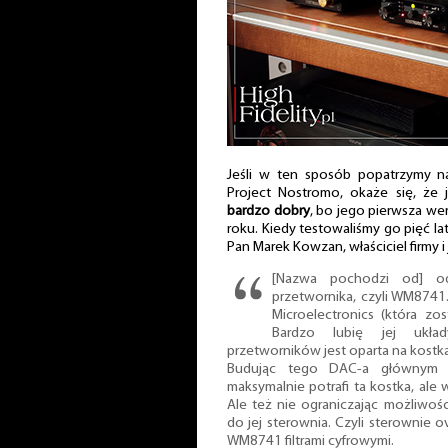
Jeśli w ten sposób popatrzymy na
Project Nostromo, okaże się, że
bardzo dobry
, bo jego pierwsza we
roku. Kiedy testowaliśmy go pięć lat 
Pan Marek Kowzan, właściciel firmy 
[Nazwa pochodzi od] o
przetwornika, czyli WM8741
Microelectronics (która zos
Bardzo lubię jej ukła
przetworników jest oparta na kostka
Budując tego DAC-a głównym z
maksymalnie potrafi ta kostka, ale
Ale też nie ograniczając możliwoś
do jej sterownia. Czyli sterownie
WM8741 filtrami cyfrowymi.