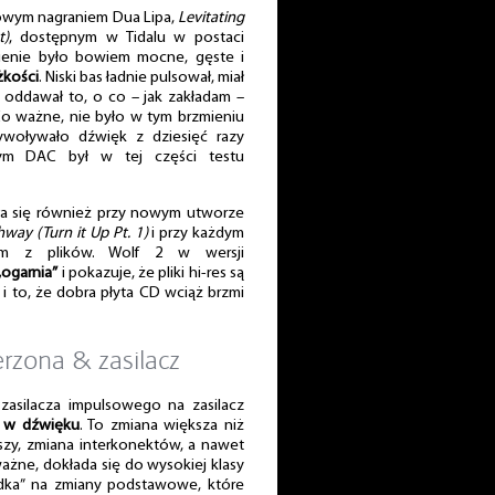
 nowym nagraniem Dua Lipa,
Levitating
t)
, dostępnym w Tidalu w postaci
ienie było bowiem mocne, gęste i
żkości
. Niski bas ładnie pulsował, miał
e oddawał to, o co – jak zakładam –
o ważne, nie było w tym brzmieniu
zywoływało dźwięk z dziesięć razy
ym DAC był w tej części testu
yła się również przy nowym utworze
hway (Turn it Up Pt. 1)
i przy każdym
ym z plików. Wolf 2 w wersji
„ogarnia”
i pokazuje, że pliki hi-res są
 i to, że dobra płyta CD wciąż brzmi
erzona & zasilacz
zasilacza impulsowego na zasilacz
o w dźwięku
. To zmiana większa niż
zy, zmiana interkonektów, a nawet
ważne, dokłada się do wysokiej klasy
ładka” na zmiany podstawowe, które