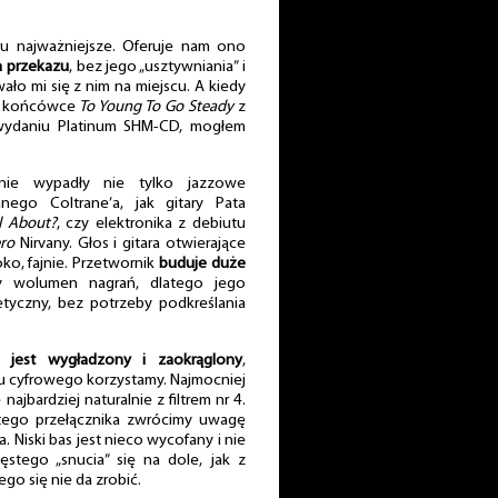
iu najważniejsze. Oferuje nam ono
a przekazu
, bez jego „usztywniania” i
ło mi się z nim na miejscu. A kiedy
 w końcówce
To Young To Go Steady
z
wydaniu Platinum SHM-CD, mogłem
tnie wypadły nie tylko jazzowe
nego Coltrane’a, jak gitary Pata
ll About?
, czy elektronika z debiutu
ero
Nirvany. Głos i gitara otwierające
ko, fajnie. Przetwornik
buduje duże
y wolumen nagrań, dlatego jego
etyczny, bez potrzeby podkreślania
k jest wygładzony i zaokrąglony
,
tru cyfrowego korzystamy. Najmocniej
 najbardziej naturalnie z filtrem nr 4.
ego przełącznika zwrócimy uwagę
 Niski bas jest nieco wycofany i nie
stego „snucia” się na dole, jak z
go się nie da zrobić.