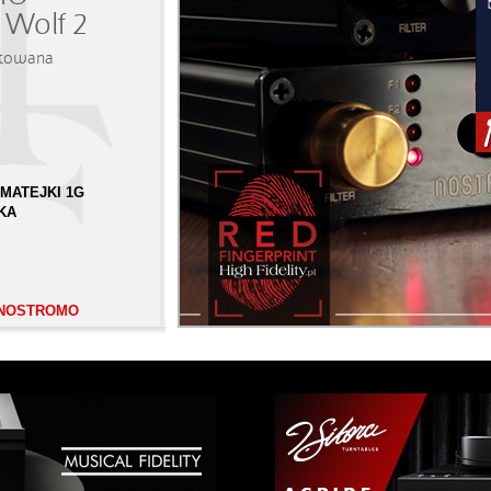
Wolf 2
mitowana
A MATEJKI 1G
SKA
t NOSTROMO