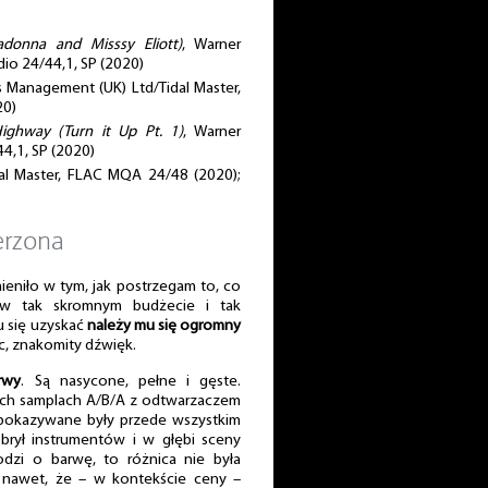
Madonna and Misssy Eliott)
, Warner
io 24/44,1, SP (2020)
s Management (UK) Ltd/Tidal Master,
20)
Highway (Turn it Up Pt. 1)
, Warner
4,1, SP (2020)
idal Master, FLAC MQA 24/48 (2020);
erzona
ieniło w tym, jak postrzegam to, co
w tak skromnym budżecie i tak
 się uzyskać
należy mu się ogromny
c, znakomity dźwięk.
rwy
. Są nasycone, pełne i gęste.
ich samplach A/B/A z odtwarzaczem
 pokazywane były przede wszystkim
 brył instrumentów i w głębi sceny
odzi o barwę, to różnica nie była
 nawet, że – w kontekście ceny –