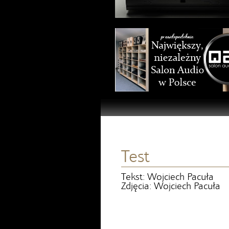
Test
Tekst: Wojciech Pacuła
Zdjęcia: Wojciech Pacuła