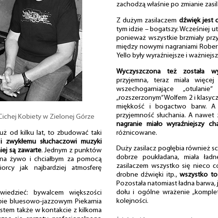
zachodzą właśnie po zmianie zasil
Z dużym zasilaczem
dźwięk jest o
tym idzie – bogatszy. Wcześniej u
ponieważ wszystkie brzmiały przyj
między nowymi nagraniami Roberta
Yello były wyraźniejsze i ważniejsz
Wyczyszczona też została wy
przyjemna, teraz miała więcej 
wszechogarniające „otulani
„rozszerzonym” Wolfem 2 i klasycz
miękkość i bogactwo barw. A 
przyjemność słuchania. A nawet 
ichej Kobiety w Zielonej Górze
nagranie miało wyraźniejszy ch
różnicowane.
uż od kilku lat, to zbudować taki
i zwykłemu słuchaczowi muzyki
Duży zasilacz pogłębia również s
iej są zawarte
. Jednym z punktów
dobrze poukładana, miała ładn
y na żywo i chciałbym za pomocą
zasilaczem wszystko się nieco cof
orcy jak najbardziej atmosferę
drobne dźwięki itp.,
wszystko to 
Pozostała natomiast ładna barwa, 
dołu i ogólne wrażenie „komplet
wiedzieć: bywalcem większości
kolejności.
ie bluesowo-jazzowym Piekarnia
estem także w kontakcie z kilkoma