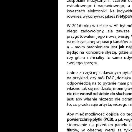
zespołami muzycznymi, czasem uc
estradowego i nagraniowego, a
kwestiach elektroniki. Na indywi
również wykonywać jakieś
nietypow
W 2016 roku w teście w HF był mó
niego zadowolony, ale zawsze 
przygotowałem jego nową wersję, W
na maksymalnej separacji kanałów 
a – moim pragnieniem jest
jak naj
Będąc na koncercie słyszę, gdzie s
czy gitara i chciałby to samo u
swojego sprzętu.
Jedne z częściej zadawanych pyta
na przykład, czy mój DAC „dociąża d
odpowiedzią na to pytanie mam pro
właśnie tak się nie działo, moim gł
nic nie wnosił od siebie do słuchan
jest, aby właśnie niczego nie ogra
to, co przekazuje artysta, niczego n
Aby mieć możliwość dojścia do t
powierzchnię płytki (PCB)
, a jak wi
sterowanie na przednim panelu i
filtrów, w obecnej wersji są ty