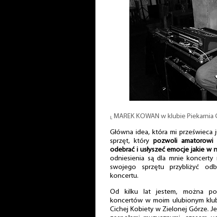
⸤ MAREK KOWAN w klubie Piekarnia C
Główna idea, która mi prześwieca j
sprzęt, który
pozwoli amatorowi 
odebrać i usłyszeć emocje jakie w n
odniesienia są dla mnie koncert
swojego sprzętu przybliżyć odbi
koncertu.
Od kilku lat jestem, można po
koncertów w moim ulubionym klub
Cichej Kobiety w Zielonej Górze. J