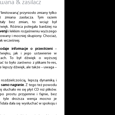
towana & zasilacz
a ‘limitowaną’ przyniosło zmiany tylko
iż zmiana zasilacza. Tym razem
tały bez zmian, to wciąż był
źwięk. Różnica polegała bardziej na
ersji
i lekkim rozjaśnieniu wyższego
olowany i mocniej skupiony. Chociaż,
jak wcześniej.
podaje informacje o przestrzeni
–
więku, jak i jego ustawienie w
scach. To był dźwięk o wyższej
ć to było zarówno z plikami hi-res,
ie lepszy dźwięk, ale także – uwaga –
rozdzielczością, lepszą dynamiką i
ło samo nagranie
. Z tego też powodu
j słuchało mi się płyt CD niż plików.
po prostu przyjemne i fajnie, bez
o tyle droższa wersja mocno je
a Tidala dała się wysłuchać w spokoju i