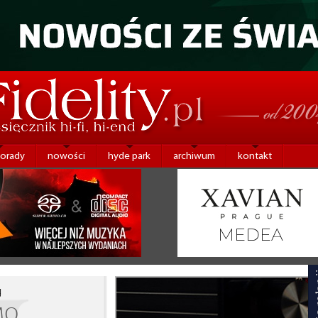
porady
nowości
hyde park
archiwum
kontakt
y
MO