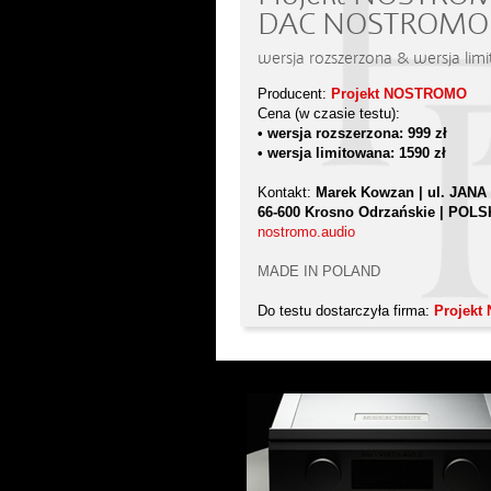
DAC NOSTROMO 
wersja rozszerzona & wersja li
Producent:
Projekt NOSTROMO
Cena (w czasie testu):
• wersja rozszerzona: 999 zł
• wersja limitowana: 1590 zł
Kontakt:
Marek Kowzan | ul. JAN
66-600 Krosno Odrzańskie | POL
nostromo.audio
MADE IN POLAND
Do testu dostarczyła firma:
Projek