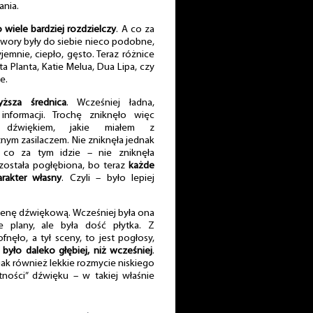
ania.
 wiele bardziej rozdzielczy
. A co za
twory były do siebie nieco podobne,
emnie, ciepło, gęsto. Teraz różnice
 Planta, Katie Melua, Dua Lipa, czy
e.
ższa średnica
. Wcześniej ładna,
informacji. Trochę zniknęło więc
e” dźwiękiem, jakie miałem z
nym zasilaczem. Nie zniknęła jednak
co za tym idzie – nie zniknęła
została pogłębiona, bo teraz
każde
arakter własny
. Czyli – było lepiej
cenę dźwiękową. Wcześniej była ona
e plany, ale była dość płytka. Z
nęło, a tył sceny, to jest pogłosy,
było daleko głębiej, niż wcześniej
.
jak również lekkie rozmycie niskiego
ności” dźwięku – w takiej właśnie