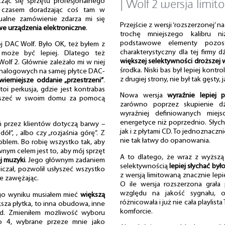
| Wolf 2 wersja limi
ząc się sprzętu profesjonalnego
 czasem doradzając coś tam w
dualne zamówienie zdarza mi się
Przejście z wersji ‘rozszerzonej’ n
e urządzenia elektroniczne
.
trochę mniejszego kalibru n
podstawowe elementy pozos
j DAC Wolf. Było OK, też byłem z
charakterystyczny dla tej firmy d
może być lepiej. Dlatego też
większej selektywności droższej w
olf 2. Głównie zależało mi w niej
środka. Niski bas był lepiej kontr
analogowych na samej płytce DAC-
z drugiej strony, nie był tak gęsty, 
wierniejsze oddanie „przestrzeni”
.
toi perkusja, gdzie jest kontrabas
Nowa wersja
wyraźnie lepiej 
słyszeć w swoim domu za pomocą
zarówno poprzez skupienie dź
wyraźniej definiowanych miej
energetyce niż poprzednio. Słycha
ń przez klientów dotyczą barwy –
jak i z płytami CD. To jednoznaczn
ół”, , albo czy „rozjaśnia górę”. Z
nie tak łatwy do opanowania.
blem. Bo robię wszystko tak, aby
ównym celem jest to, aby mój sprzęt
A to dlatego, że wraz z wyższą 
ej muzyki
. Jego głównym zadaniem
selektywnością
lepiej słychać by
niczał, pozwolił usłyszeć wszystko
z wersją limitowaną znacznie lepie
ie zawężając.
O ile wersja rozszerzona grała 
względu na jakość sygnału, 
ego wyniku musiałem mieć
większą
różnicowała i już nie cała playlist
ększa płytka, to inna obudowa, inne
komforcie.
td. Zmieniłem możliwość wyboru
lko 4, wybrane przeze mnie jako