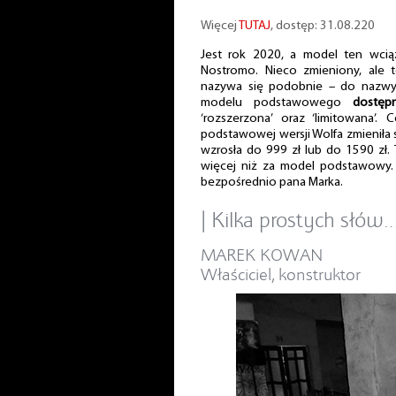
Więcej
TUTAJ
, dostęp: 31.08.220
Jest rok 2020, a model ten wciąż
Nostromo. Nieco zmieniony, ale 
nazywa się podobnie – do nazwy d
modelu podstawowego
dostęp
‘rozszerzona’ oraz ‘limitowana’.
podstawowej wersji Wolfa zmieniła 
wzrosła do 999 zł lub do 1590 zł. 
więcej niż za model podstawowy.
bezpośrednio pana Marka.
| Kilka prostych słów
MAREK KOWAN
Właściciel, konstruktor