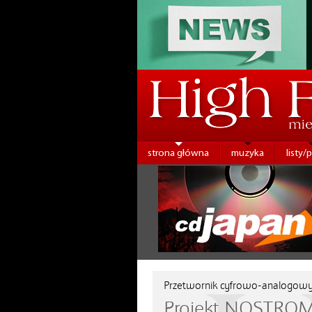
strona główna
muzyka
listy/
Przetwornik cyfrowo-analogow
Projekt NOSTRO