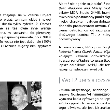
Ale też nie będzie to „bolało”. Z
(feat. Madonna and Misssy Eliot
plików MQA Studio 24/48, brzm
 znajduje się w ofercie Project
miało
nisko postawiony punkt cię
to wciąż ten sam układ i nawet
miękki charakter i całkiem dobrz
oszła tylko cyferka ‘2’. Oprócz
chodziło producentom utworu. C
ne są też dwie inne wersje
:
cienia ostrości, co od razu pr
 Cena, w stosunku do pierwszej,
droższego Lumïna T1, z któr
się naprawdę niewiele, bo z 780 zł
porównywany.
To wciąż nie jest dużo, ale i 50%
 O różnice między nimi spytałem
To zresztą rzecz, która powtórz
Roberta Planta
Charlie Patton Hig
kolejnym kawałku odtwarzan
…
‘rozszerzonej’
ładnie to wszystko 
lepsze od plików 16/44,1, ale też
lepiej niż najlepszy nawet plik.
| Wolf 2 wersja rozsz
Zmiana klasycznego, ściennego 
liniowy Nostromo V4
namieszał
wymiana kabla cyfrowego na leps
źródła sygnału. To wszystko jest 
tego dźwięku, ale jest jak „nak