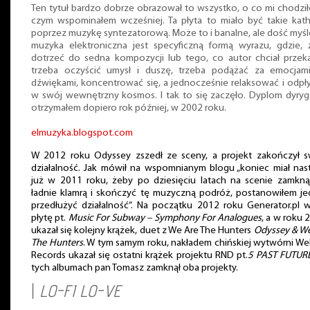
Ten tytuł bardzo dobrze obrazował to wszystko, o co mi chodził
czym wspominałem wcześniej. Ta płyta to miało być takie kath
poprzez muzykę syntezatorową. Może to i banalne, ale dość myśl
muzyka elektroniczna jest specyficzną formą wyrazu, gdzie, 
dotrzeć do sedna kompozycji lub tego, co autor chciał przek
trzeba oczyścić umysł i duszę, trzeba podążać za emocjami
dźwiękami, koncentrować się, a jednocześnie relaksować i odp
w swój wewnętrzny kosmos. I tak to się zaczęło. Dyplom dyry
otrzymałem dopiero rok później, w 2002 roku.
elmuzyka.blogspot.com
W 2012 roku Odyssey zszedł ze sceny, a projekt zakończył s
działalność. Jak mówił na wspomnianym blogu „koniec miał nas
już w 2011 roku, żeby po dziesięciu latach na scenie zamkną
ładnie klamrą i skończyć tę muzyczną podróż, postanowiłem j
przedłużyć działalność”. Na początku 2012 roku Generator.pl 
płytę pt.
Music For Subway – Symphony For Analogues
, a w roku 
ukazał się kolejny krążek, duet z We Are The Hunters
Odyssey & We
The Hunters
. W tym samym roku, nakładem chińskiej wytwórni We
Records ukazał się ostatni krążek projektu RND pt.
5 PAST FUTUR
tych albumach pan Tomasz zamknął oba projekty.
|
LO-FI LO-VE