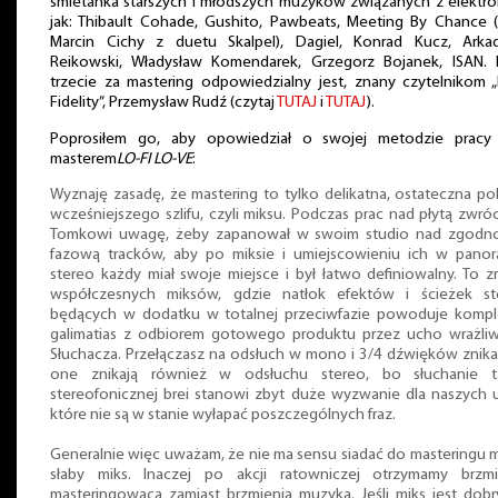
śmietanka starszych i młodszych muzyków związanych z elektro
jak: Thibault Cohade, Gushito, Pawbeats, Meeting By Chance (
Marcin Cichy z duetu Skalpel), Dagiel, Konrad Kucz, Arkad
Reikowski, Władysław Komendarek, Grzegorz Bojanek, ISAN. 
trzecie za mastering odpowiedzialny jest, znany czytelnikom 
Fidelity”, Przemysław Rudź (czytaj
TUTAJ
i
TUTAJ
).
Poprosiłem go, aby opowiedział o swojej metodzie pracy
masterem
LO-FI LO-VE
:
Wyznaję zasadę, że mastering to tylko delikatna, ostateczna po
wcześniejszego szlifu, czyli miksu. Podczas prac nad płytą zwró
Tomkowi uwagę, żeby zapanował w swoim studio nad zgodno
fazową tracków, aby po miksie i umiejscowieniu ich w panor
stereo każdy miał swoje miejsce i był łatwo definiowalny. To 
współczesnych miksów, gdzie natłok efektów i ścieżek st
będących w dodatku w totalnej przeciwfazie powoduje kompl
galimatias z odbiorem gotowego produktu przez ucho wrażli
Słuchacza. Przełączasz na odsłuch w mono i 3/4 dźwięków znika
one znikają również w odsłuchu stereo, bo słuchanie ta
stereofonicznej brei stanowi zbyt duże wyzwanie dla naszych 
które nie są w stanie wyłapać poszczególnych fraz.
Generalnie więc uważam, że nie ma sensu siadać do masteringu 
słaby miks. Inaczej po akcji ratowniczej otrzymamy brzmi
masteringowaca zamiast brzmienia muzyka. Jeśli miks jest dobr