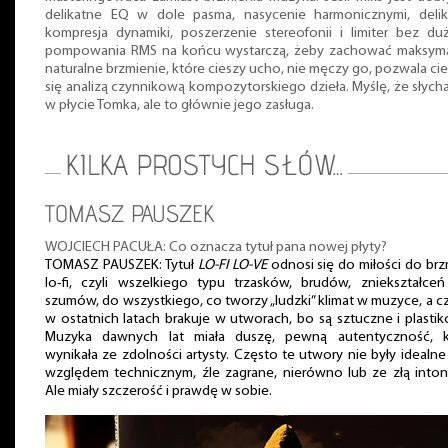
delikatne EQ w dole pasma, nasycenie harmonicznymi, delik
kompresja dynamiki, poszerzenie stereofonii i limiter bez d
pompowania RMS na końcu wystarczą, żeby zachować maksyma
naturalne brzmienie, które cieszy ucho, nie męczy go, pozwala ci
się analizą czynnikową kompozytorskiego dzieła. Myślę, że słych
w płycie Tomka, ale to głównie jego zasługa.
TOMASZ PAUSZEK
WOJCIECH PACUŁA: Co oznacza tytuł pana nowej płyty?
TOMASZ PAUSZEK: Tytuł
LO-FI LO-VE
odnosi się do miłości do br
lo-fi, czyli wszelkiego typu trzasków, brudów, zniekształce
szumów, do wszystkiego, co tworzy „ludzki” klimat w muzyce, a 
w ostatnich latach brakuje w utworach, bo są sztuczne i plasti
Muzyka dawnych lat miała duszę, pewną autentyczność, k
wynikała ze zdolności artysty. Często te utwory nie były idealn
względem technicznym, źle zagrane, nierówno lub ze złą inton
Ale miały szczerość i prawdę w sobie.