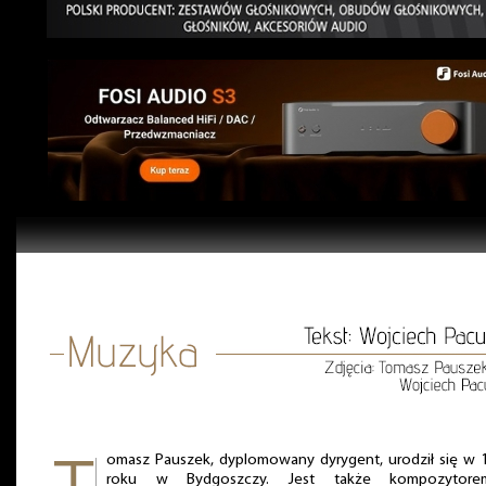
omasz Pauszek, dyplomowany dyrygent, urodził się w 
roku w Bydgoszczy. Jest także kompozytor