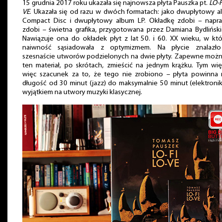
15 grudnia 2017 roku ukazała się najnowsza płyta Pauszka pt.
LO-F
VE
. Ukazała się od razu w dwóch formatach: jako dwupłytowy 
Compact Disc i dwupłytowy album LP. Okładkę zdobi – napr
zdobi – świetna grafika, przygotowana przez Damiana Bydlińsk
Nawiązuje ona do okładek płyt z lat 50. i 60. XX wieku, w kt
naiwność sąsiadowała z optymizmem. Na płycie znalazło
szesnaście utworów podzielonych na dwie płyty. Zapewne możn
ten materiał, po skrótach, zmieścić na jednym krążku. Tym wi
więc szacunek za to, że tego nie zrobiono – płyta powinna 
długość od 30 minut (jazz) do maksymalnie 50 minut (elektronik
wyjątkiem na utwory muzyki klasycznej.