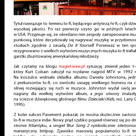
Tytuł nawiązuje to terminu lo-fi, będącego antytezą hi-fi, czyli dź
wysokiej jakości. Po raz pierwszy użyto go w późnych latach
w USA. Przyjmuje się, że określano nim zespoły zainspirowane m
punkową, które decydowały się nagrywać muzykę w przydomo
studiach zgodnie z zasadą
Do It Yourself
. Ponieważ w ten sp
rezygnowano z wielkich wytwórni muzycznych muzyka lo-fi trafia
garstki zbuntowanej amerykańskiej młodzieży.
Jak czytamy na blogu
magiel.waw.pl
sytuację zmienił jeden t-s
który Kurt Cobain założył na rozdanie nagród MTV w 1992 r
Na koszulce widniała okładka albumu Daniela Johnstona, jed
z prekursorów lo-fi, co zwróciło uwagę wielkiego biznesu na 
silniej rozwijający się ruch w muzyce. Johnston wydał swój j
nagrany dla wielkiej wytwórni album, a jego utwory znalazły
na ścieżce dźwiękowej głośnego filmu
Dzieciaki
(
Kids
, reż. Larry 
1995).
Z kolei sukces Pavement pokazał, że można skutecznie zastos
lo-fi w muzyce indie. Nowy prąd szybko pojawił również się po dr
stronie Atlantyku, a singiel Blur
Song 2
symbolicznie zdetroniz
manieryczny britpop. Zjawisko masowej popularności lo-fi tr