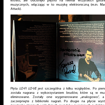
krótko, ale odcisnęło piętno na niemal wszystkich gatun
muzycznych, włączając w to muzykę elektroniczną (m.in. Mas
Attack).
Płyta
LO-FI LO-VE
jest szczególna z kilku względów.. Po pier
została nagrana z wykorzystaniem brudów, które są w mu
eliminowane. Zostały one wygenerowane „analogowo”, a
zaczerpnięte z biblioteki nagrań. Po drugie na płycie wystą