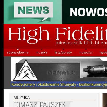
strona główna
muzyka
listy/porady
nowości
hyde
MUZYKA
TOMASZ PAUSZEK