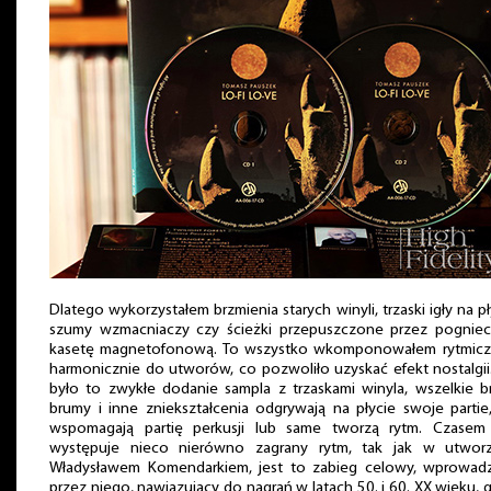
Dlatego wykorzystałem brzmienia starych winyli, trzaski igły na pł
szumy wzmacniaczy czy ścieżki przepuszczone przez pogniec
kasetę magnetofonową. To wszystko wkomponowałem rytmiczn
harmonicznie do utworów, co pozwoliło uzyskać efekt nostalgii
było to zwykłe dodanie sampla z trzaskami winyla, wszelkie b
brumy i inne zniekształcenia odgrywają na płycie swoje partie
wspomagają partię perkusji lub same tworzą rytm. Czasem 
występuje nieco nierówno zagrany rytm, tak jak w utwor
Władysławem Komendarkiem, jest to zabieg celowy, wprowad
przez niego, nawiązujący do nagrań w latach 50. i 60. XX wieku, 