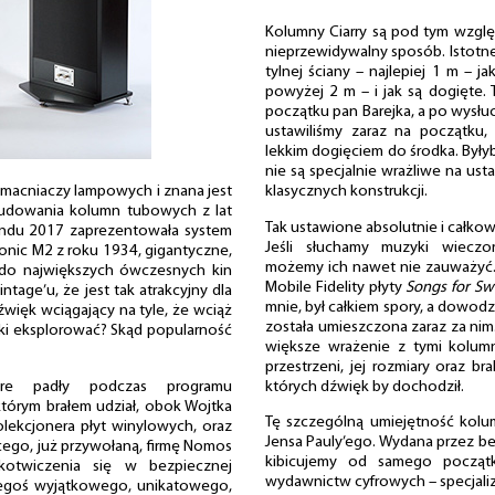
Kolumny Ciarry są pod tym wzglę
nieprzewidywalny sposób. Istotne 
tylnej ściany – najlepiej 1 m – j
powyżej 2 m – i jak są dogięte. T
początku pan Barejka, a po wysłucha
ustawiliśmy zaraz na początku,
lekkim dogięciem do środka. Były
nie są specjalnie wrażliwe na u
wzmacniaczy lampowych i znana jest
klasycznych konstrukcji.
budowania kolumn tubowych z lat
Tak ustawione absolutnie i całkowi
 Endu 2017 zaprezentowała system
Jeśli słuchamy muzyki wieczo
honic M2 z roku 1934, gigantyczne,
możemy ich nawet nie zauważyć. 
do największych ówczesnych kin
Mobile Fidelity płyty
Songs for Swi
ntage’u, że jest tak atrakcyjny dla
mnie, był całkiem spory, a dowodz
źwięk wciągający na tyle, że wciąż
została umieszczona zaraz za nim
niki eksplorować? Skąd popularność
większe wrażenie z tymi kolum
przestrzeni, jej rozmiary oraz br
tóre padły podczas programu
których dźwięk by dochodził.
którym brałem udział, obok Wojtka
Tę szczególną umiejętność kolu
olekcjonera płyt winylowych, oraz
Jensa Pauly’ego. Wydana przez ber
ego, już przywołaną, firmę Nomos
kibicujemy od samego początku
kotwiczenia się w bezpiecznej
wydawnictw cyfrowych – specjaliz
czegoś wyjątkowego, unikatowego,