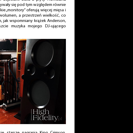
ywały się pod tym względem równie
kie „monitory” oferują więcej mięsa i
 wolumen, a przestrzeń wielkość, co
h, jak wspomniany krążek Anderson,
reszcie muzyka mojego DJ-ującego
ię starsze nagrania King Crimson,