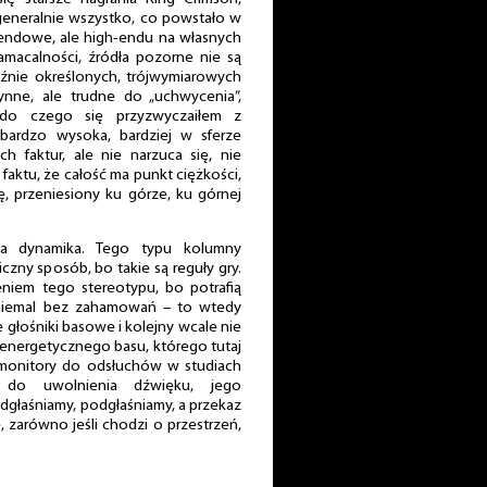
generalnie wszystko, co powstało w
-endowe, ale high-endu na własnych
amacalności, źródła pozorne nie są
źnie określonych, trójwymiarowych
łynne, ale trudne do „uchwycenia”,
 do czego się przyzwyczaiłem z
 bardzo wysoka, bardziej w sferze
h faktur, ale nie narzuca się, nie
 faktu, że całość ma punkt ciężkości,
, przeniesiony ku górze, ku górnej
 dynamika. Tego typu kolumny
zny sposób, bo takie są reguły gry.
eniem tego stereotypu, bo potrafią
 niemal bez zahamowań – to wtedy
głośniki basowe i kolejny wcale nie
 energetycznego basu, którego tutaj
e monitory do odsłuchów w studiach
y do uwolnienia dźwięku, jego
podgłaśniamy, podgłaśniamy, a przekaz
ie, zarówno jeśli chodzi o przestrzeń,