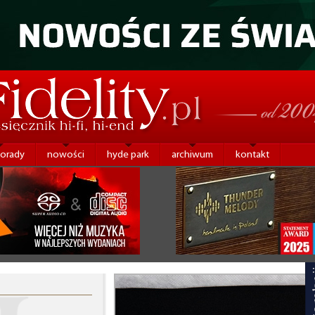
porady
nowości
hyde park
archiwum
kontakt