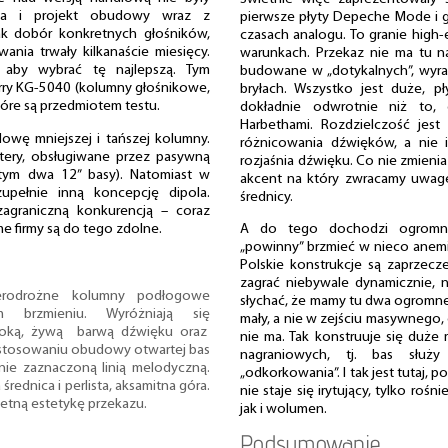
nia i projekt obudowy wraz z
pierwsze płyty Depeche Mode i 
ak dobór konkretnych głośników,
czasach analogu. To granie high
nia trwały kilkanaście miesięcy.
warunkach. Przekaz nie ma tu n
i, aby wybrać tę najlepszą. Tym
budowane w „dotykalnych”, wyra
rry KG-5040 (kolumny głośnikowe,
bryłach. Wszystko jest duże, p
tóre są przedmiotem testu.
dokładnie odwrotnie niż to,
Harbethami. Rozdzielczość jest
owę mniejszej i tańszej kolumny.
różnicowania dźwięków, a nie ic
ztery, obsługiwane przez pasywną
rozjaśnia dźwięku. Co nie zmienia
w tym dwa 12” basy). Natomiast w
akcent na który zwracamy uwagę
upełnie inną koncepcję dipola.
średnicy.
zagraniczną konkurencją – coraz
me firmy są do tego zdolne.
A do tego dochodzi ogromna
„powinny” brzmieć w nieco anemic
Polskie konstrukcje są zaprzecz
zagrać niebywale dynamicznie,
erodrożne kolumny podłogowe
słychać, że mamy tu dwa ogromne 
brzmieniu. Wyróżniają się
mały, a nie w zejściu masywnego,
boką, żywą barwą dźwięku oraz
nie ma. Tak konstruuje się duż
zastosowaniu obudowy otwartej bas
nagraniowych, tj. bas służ
nie zaznaczoną linią melodyczną.
„odkorkowania”. I tak jest tutaj, 
rednica i perlista, aksamitna góra.
nie staje się irytujący, tylko rośn
hetną estetykę przekazu.
jak i wolumen.
Podsumowanie