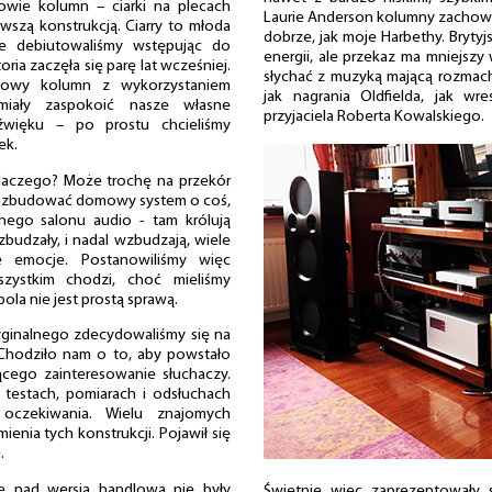
owie kolumn – ciarki na plecach
Laurie Anderson kolumny zachow
wszą konstrukcją. Ciarry to młoda
dobrze, jak moje Harbethy. Brytyjs
nie debiutowaliśmy wstępując do
energii, ale przekaz ma mniejszy
storia zaczęła się parę lat wcześniej.
słychać z muzyką mającą rozmac
udowy kolumn z wykorzystaniem
jak nagrania Oldfielda, jak w
 miały zaspokoić nasze własne
przyjaciela Roberta Kowalskiego.
źwięku – po prostu chcieliśmy
ek.
laczego? Może trochę na przekór
 rozbudować domowy system o coś,
nego salonu audio - tam królują
zbudzały, i nadal wzbudzają, wiele
e emocje. Postanowiliśmy więc
ystkim chodzi, choć mieliśmy
la nie jest prostą sprawą.
ginalnego zdecydowaliśmy się na
 Chodziło nam o to, aby powstało
cego zainteresowanie słuchaczy.
h testach, pomiarach i odsłuchach
oczekiwania. Wielu znajomych
enia tych konstrukcji. Pojawił się
.
 nad wersją handlową nie były
Świetnie więc zaprezentowały s