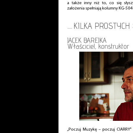
a także inny niż to, co się słys
założenia spełniają kolumny KG-504
JACEK BAREJKA
Właściciel, konstruktor
„Poczuj Muzykę – poczuj CIARRY" 