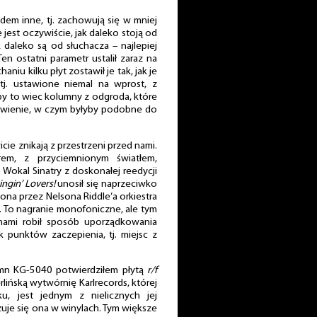
dem inne, tj. zachowują się w mniej
jest oczywiście, jak daleko stoją od
ak daleko są od słuchacza – najlepiej
en ostatni parametr ustalił zaraz na
niu kilku płyt zostawił je tak, jak je
 tj. ustawione niemal na wprost, z
by to wiec kolumny z odgroda, które
stawienie, w czym byłyby podobne do
cie znikają z przestrzeni przed nami.
rem, z przyciemnionym światłem,
Wokal Sinatry z doskonałej reedycji
ngin’ Lovers!
unosił się naprzeciwko
ona przez Nelsona Riddle’a orkiestra
. To nagranie monofoniczne, ale tym
nami robił sposób uporządkowania
ak punktów zaczepienia, tj. miejsc z
mn KG-5040 potwierdziłem płytą
r/f
lińską wytwórnię Karlrecords, której
, jest jednym z nielicznych jej
uje się ona w winylach. Tym większe