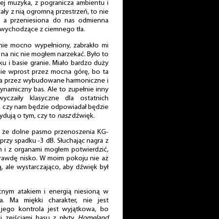
iej muzyka, z pogranicza ambientu i
ły z nią ogromną przestrzeń, to nie
, a przeniesiona do nas odmienna
 wychodzące z ciemnego tła.
alnie mocno wypełniony, zabrakło mi
aj na nic nie mogłem narzekać. Było to
u i basie granie. Miało bardzo duży
nie wprost przez mocna górę, bo ta
, a przez wybudowane harmoniczne i
dynamiczny bas. Ale to zupełnie inny
czaiły klasyczne dla ostatnich
 to, czy nam będzie odpowiadał będzie
dują o tym, czy to
nasz
dźwięk.
i, że dolne pasmo przenoszenia KG-
przy spadku -3 dB. Słuchając nagra z
 i z organami mogłem potwierdzić,
prawdę nisko. W moim pokoju nie aż
ą, ale wystarczająco, aby dźwięk był
cnym atakiem i energią niesioną w
. Ma miękki charakter, nie jest
 jego kontrola jest wyjątkowa, bo
i zejściami basu z płyty
Homeland