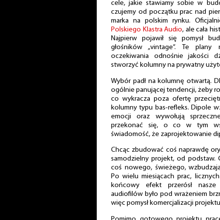
cele, jakie stawiamy sobie w bud
czujemy od początku prac nad pier
marka na polskim rynku. Oficjal
Polskiego Klastra Audio
, ale cała hi
Najpierw pojawił się pomysł b
głośników „vintage”. Te plany
oczekiwania odnośnie jakości d
stworzyć kolumny na prywatny użyt
Wybór padł na kolumnę otwartą. D
ogólnie panującej tendencji, żeby
co wykracza poza ofertę przecięt
kolumny typu bas-refleks. Dipole w
emocji oraz wywołują sprzeczn
przekonać się, o co w tym wsz
świadomość, że zaprojektowanie dipo
Chcąc zbudować coś naprawdę ory
samodzielny projekt, od podstaw.
coś nowego, świeżego, wzbudzają
Po wielu miesiącach prac, licznyc
końcowy efekt przerósł nasze 
audiofilów było pod wrażeniem brzmi
więc pomysł komercjalizacji projektu
Pomimo gotowego projektu prace