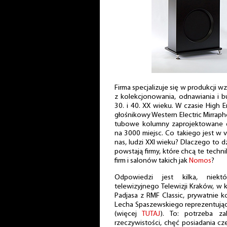
Firma specjalizuje się w produkcji 
z kolekcjonowania, odnawiania i 
30. i 40. XX wieku. W czasie High
głośnikowy Western Electric Mirrap
tubowe kolumny zaprojektowane 
na 3000 miejsc. Co takiego jest w vi
nas, ludzi XXI wieku? Dlaczego to d
powstają firmy, które chcą te tech
firm i salonów takich jak
Nomos
?
Odpowiedzi jest kilka, niek
telewizyjnego Telewizji Kraków, w 
Padjasa z RMF Classic, prywatnie k
Lecha Spaszewskiego reprezentując
(więcej
TUTAJ
). To: potrzeba za
rzeczywistości, chęć posiadania 