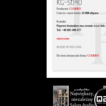
KG-5040
Producent:
CIARRY
Cena (w czasie testu):
33 000 zł/para
Kontakt:
Poprzez formularz zna stronie www lub:
Tel: +48 605 490 477
ciarry.com
MADE IN POLAND
Do testu dostarczyła firma:
CIARRY