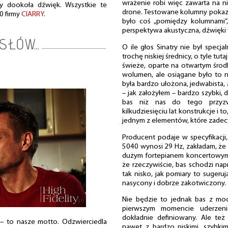
wrażenie robi więc zawarta na n
zy dookoła dźwięk. Wszystkie te
drone. Testowane kolumny pokaza
0 firmy
CIARRY
.
było coś „pomiędzy kolumnami”
perspektywa akustyczna, dźwięki
O ile głos Sinatry nie był specj
trochę niskiej średnicy, o tyle tut
świeże, oparte na otwartym środk
wolumen, ale osiągane było to 
była bardzo ułożona, jedwabista
– jak założyłem – bardzo szybki, 
bas niż nas do tego przyzwy
kilkudziesięciu lat konstrukcje i
jednym z elementów, które zadecy
Producent podaje w specyfikacj
5040 wynosi 29 Hz, zakładam, że 
dużym fortepianem koncertowym
że rzeczywiście, bas schodzi na
tak nisko, jak pomiary to sugeruj
nasycony i dobrze zakotwiczony.
Nie będzie to jednak bas z mo
pierwszym momencie uderzenia
dokładnie definiowany. Ale też
– to nasze motto. Odzwierciedla
nawet z bardzo niskimi, szybkim