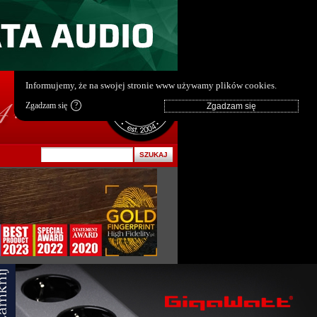
pl
|
en
Informujemy, że na swojej stronie www używamy plików cookies.
Zgadzam się
?