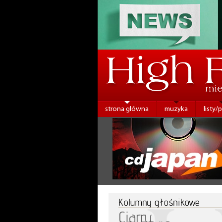
strona główna
muzyka
listy/
Kolumny głośnikowe
Ciarry