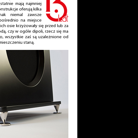
statnie mają najmniej
strukcje oferują kilka
nak niemal zawsze
zpośrednio na miejsce
ich osie krzyżowały się przed lub za
ą, czy w ogóle dipoli, rzecz się ma
wo, wszystkie zaś są uzależnione od
mieszczeniu staną.