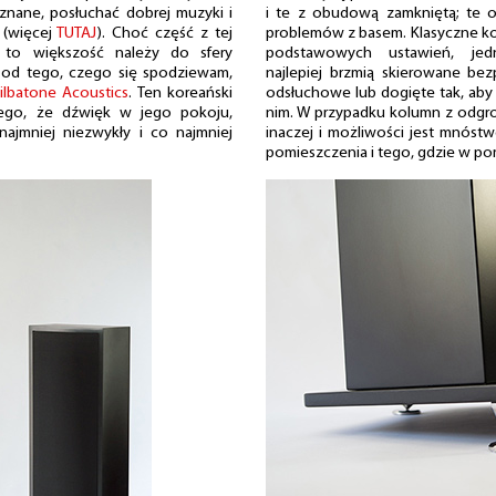
eznane, posłuchać dobrej muzyki i
i te z obudową zamkniętą; te o
i (więcej
TUTAJ
). Choć część z tej
problemów z basem. Klasyczne kon
a, to większość należy do sfery
podstawowych ustawień, jed
ie od tego, czego się spodziewam,
najlepiej brzmią skierowane be
ilbatone Acoustics
. Ten koreański
odsłuchowe lub dogięte tak, aby 
tego, że dźwięk w jego pokoju,
nim. W przypadku kolumn z odgrod
 najmniej niezwykły i co najmniej
inaczej i możliwości jest mnóst
pomieszczenia i tego, gdzie w po