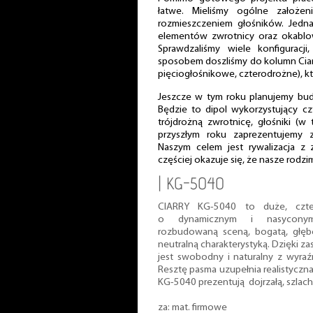
łatwe. Mieliśmy ogólne założe
rozmieszczeniem głośników. Jedn
elementów zwrotnicy oraz okablowa
Sprawdzaliśmy wiele konfiguracj
sposobem doszliśmy do kolumn Cia
pięciogłośnikowe, czterodrożne), k
Jeszcze w tym roku planujemy bud
Będzie to dipol wykorzystujący c
trójdrożną zwrotnicę, głośniki (
przyszłym roku zaprezentujemy z
Naszym celem jest rywalizacja z 
częściej okazuje się, że nasze rodzi
| KG-5040
CIARRY KG-5040 to duże, czt
o dynamicznym i nasyconym 
rozbudowaną sceną, bogatą, głę
neutralną charakterystyką. Dzięki 
jest swobodny i naturalny z wyraź
Resztę pasma uzupełnia realistyczna ś
KG-5040 prezentują dojrzałą, szlac
za: mat. firmowe