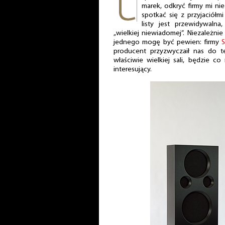
marek, odkryć firmy mi ni
spotkać się z przyjaciółm
listy jest przewidywaln
„wielkiej niewiadomej”. Niezależn
jednego mogę być pewien: firmy
S
producent przyzwyczaił nas do 
właściwie wielkiej sali, będzie co
interesujący.