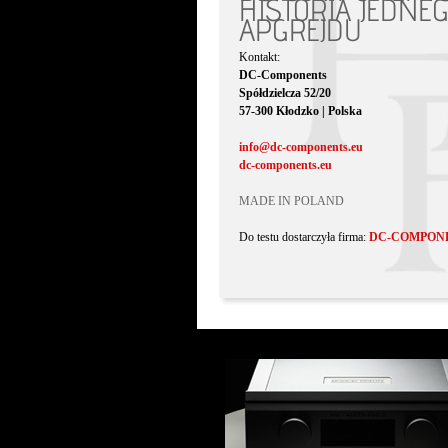
HISTORIA JEDNE
APGREJDU
Kontakt:
DC-Components
Spółdzielcza 52/20
57-300 Kłodzko | Polska
info@dc-components.eu
dc-components.eu
MADE IN POLAND
Do testu dostarczyła firma:
DC-COMPON