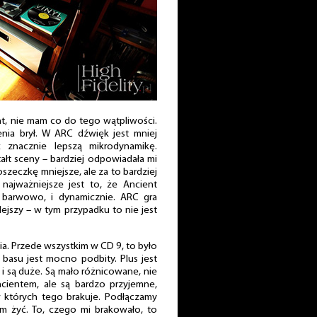
t, nie mam co do tego wątpliwości.
nia brył. W ARC dźwięk jest mniej
 znacznie lepszą mikrodynamikę.
tałt sceny – bardziej odpowiadała mi
oszeczkę mniejsze, ale za to bardziej
 najważniejsze jest to, że Ancient
 i barwowo, i dynamicznie. ARC gra
plejszy – w tym przypadku to nie jest
a. Przede wszystkim w CD 9, to było
 basu jest mocno podbity. Plus jest
s i są duże. Są mało różnicowane, nie
Ancientem, ale są bardzo przyjemne,
w których tego brakuje. Podłączamy
m żyć. To, czego mi brakowało, to