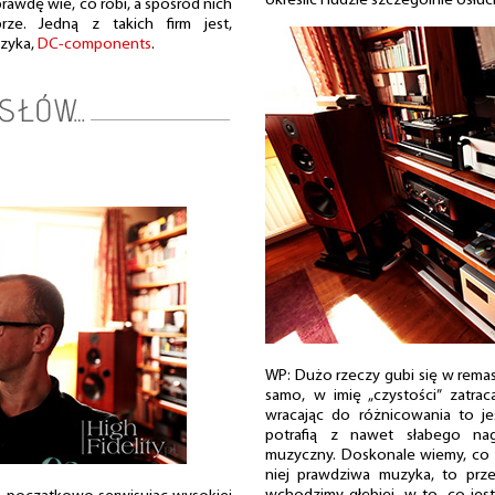
określić i ludzie szczególnie osłu
prawdę wie, co robi, a spośród nich
ze. Jedną z takich firm jest,
czyka,
DC-components
.
WP: Dużo rzeczy gubi się w remas
samo, w imię „czystości” zatrac
wracając do różnicowania to je
potrafią z nawet słabego nag
muzyczny. Doskonale wiemy, co da
niej prawdziwa muzyka, to prz