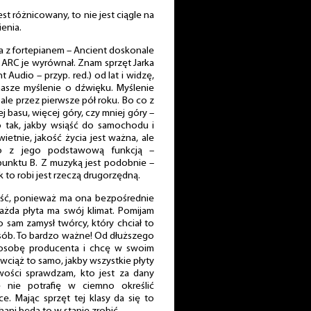
est różnicowany, to nie jest ciągle na
enia.
ba z fortepianem – Ancient doskonale
 ARC je wyrównał. Znam sprzęt Jarka
 Audio – przyp. red.) od lat i widzę,
a nasze myślenie o dźwięku. Myślenie
, ale przez pierwsze pół roku. Bo co z
ej basu, więcej góry, czy mniej góry –
o tak, jakby wsiąść do samochodu i
ietnie, jakość życia jest ważna, ale
o z jego podstawową funkcją –
punktu B. Z muzyką jest podobnie –
 to robi jest rzeczą drugorzędną.
zość, ponieważ ma ona bezpośrednie
ażda płyta ma swój klimat. Pomijam
o sam zamysł twórcy, który chciał to
posób. To bardzo ważne! Od dłuższego
osobę producenta i chcę w swoim
 wciąż to samo, jakby wszystkie płyty
awości sprawdzam, kto jest za dany
e nie potrafię w ciemno określić
e. Mając sprzęt tej klasy da się to