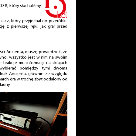
 9, który słuchaliśmy
acz, który przyjechał do przeróbki.
cję z pierwszej ręki, jak grał przed
ści Ancienta, muszę powiedzieć, że
ówno, wszystko jest w nim na swoim
e brakuje mu informacji na skrajach
wybierać pomiędzy tymi dwoma
dnak Ancienta, głównie ze względu
earch gra w trochę zbyt oddalony od
ładny.