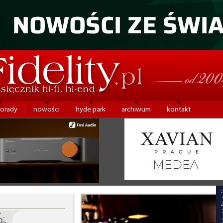
porady
nowości
hyde park
archiwum
kontakt
: