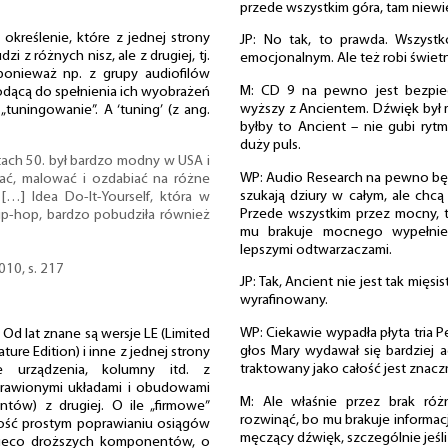
przede wszystkim góra, tam niewiel
kreślenie, które z jednej strony
JP: No tak, to prawda. Wszyst
i z różnych nisz, ale z drugiej, tj.
emocjonalnym. Ale też robi świet
ponieważ np. z grupy audiofilów
M: CD 9 na pewno jest bezpiecz
iodącą do spełnienia ich wyobrażeń
wyższy z Ancientem. Dźwięk był mn
„tuningowanie”. A ‘tuning’ (z ang.
byłby to Ancient – nie gubi ryt
duży puls.
tach 50. był bardzo modny w USA i
WP: Audio Research na pewno będ
ać, malować i ozdabiać na różne
szukają dziury w całym, ale chc
…] Idea Do-It-Yourself, która w
Przede wszystkim przez mocny, tł
hip-hop, bardzo pobudziła również
mu brakuje mocnego wypełnie
lepszymi odtwarzaczami.
010, s. 217
JP: Tak, Ancient nie jest tak mięsis
wyrafinowany.
WP: Ciekawie wypadła płyta tria P
Od lat znane są wersje LE (Limited
głos Mary wydawał się bardziej
ature Edition) i inne z jednej strony
traktowany jako całość jest znaczn
e urządzenia, kolumny itd. z
rawionymi układami i obudowami
M: Ale właśnie przez brak róż
tów) z drugiej. O ile „firmowe”
rozwinąć, bo mu brakuje informacj
 dość prostym poprawianiu osiągów
męczący dźwięk, szczególnie jeśli
nieco droższych komponentów, o