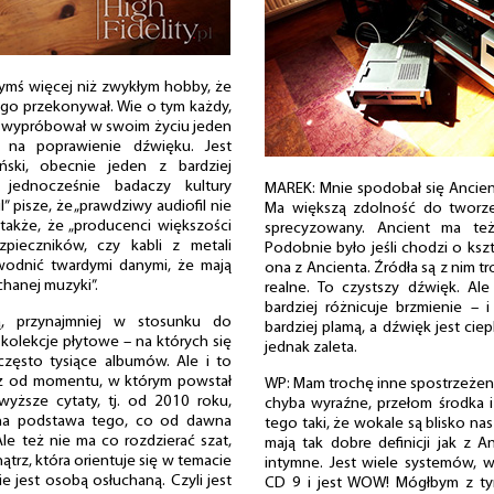
czymś więcej niż zwykłym hobby, że
kogo przekonywał. Wie o tym każdy,
, że wypróbował w swoim życiu jeden
na poprawienie dźwięku. Jest
ński, obecnie jeden z bardziej
 jednocześnie badaczy kultury
MAREK: Mnie spodobał się Ancien
l” pisze, że „prawdziwy audiofil nie
Ma większą zdolność do tworze
także, że „producenci większości
sprecyzowany. Ancient ma też
zpieczników, czy kabli z metali
Podobnie było jeśli chodzi o ksz
wodnić twardymi danymi, że mają
ona z Ancienta. Źródła są z nim tr
hanej muzyki”.
realne. To czystszy dźwięk. Ale
bardziej różnicuje brzmienie –
ą, przynajmniej w stosunku do
bardziej plamą, a dźwięk jest cie
 kolekcje płytowe – na których się
jednak zaleta.
a często tysiące albumów. Ale i to
aż od momentu, w którym powstał
WP: Mam trochę inne spostrzeżeni
ższe cytaty, tj. od 2010 roku,
chyba wyraźne, przełom środka i
zna podstawa tego, co od dawna
tego taki, że wokale są blisko na
Ale też nie ma co rozdzierać szat,
mają tak dobre definicji jak z 
ątrz, która orientuje się w temacie
intymne. Jest wiele systemów, 
ie jest osobą osłuchaną. Czyli jest
CD 9 i jest WOW! Mógłbym z ty