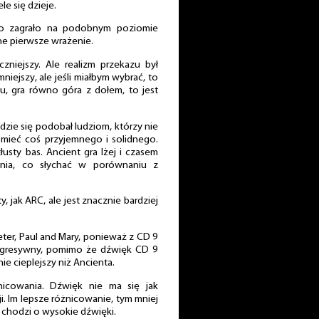
e się dzieje.
ko zagrało na podobnym poziomie
ne pierwsze wrażenie.
niejszy. Ale realizm przekazu był
iejszy, ale jeśli miałbym wybrać, to
mu, gra równo góra z dołem, to jest
zie się podobał ludziom, którzy nie
ą mieć coś przyjemnego i solidnego.
usty bas. Ancient gra lżej i czasem
nia, co słychać w porównaniu z
ty, jak ARC, ale jest znacznie bardziej
eter, Paul and Mary, ponieważ z CD 9
 agresywny, pomimo że dźwięk CD 9
ie cieplejszy niż Ancienta.
nicowania. Dźwięk nie ma się jak
i. Im lepsze różnicowanie, tym mniej
 chodzi o wysokie dźwięki.