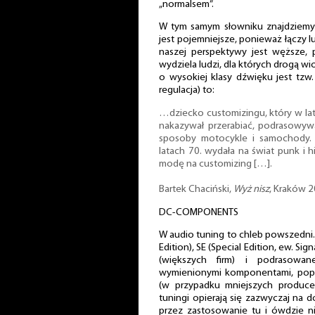
„normalsem”.
W tym samym słowniku znajdziemy o
jest pojemniejsze, ponieważ łączy ludz
naszej perspektywy jest węższe, 
wydziela ludzi, dla których drogą w
o wysokiej klasy dźwięku jest tzw. 
regulacja) to:
…dziecko customizingu, który w la
nakazywał przerabiać, podrasowyw
sposoby motocykle i samochody. [
latach 70. wydała na świat punk i 
modę na customizing […].
Bartek Chaciński,
Wyż nisz
, Kraków 2
DC-COMPONENTS
W audio tuning to chleb powszedni. 
Edition), SE (Special Edition, ew. Sign
(większych firm) i podrasowan
wymienionymi komponentami, pop
(w przypadku mniejszych producen
tuningi opierają się zazwyczaj na
przez zastosowanie tu i ówdzie 