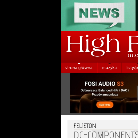
strona główna
muzyka
listy/
FELIETON
DC-COMPONENTS