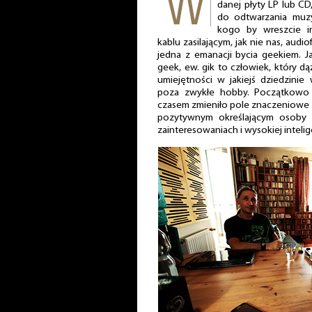
danej płyty LP lub CD
do odtwarzania muzy
kogo by wreszcie i
kablu zasilającym, jak nie nas, aud
jedna z emanacji bycia geekiem. Jak
geek, ew. gik to człowiek, który d
umiejętności w jakiejś dziedzini
poza zwykłe hobby. Początkowo 
czasem zmieniło pole znaczeniowe i 
pozytywnym określającym osoby 
zainteresowaniach i wysokiej intelige