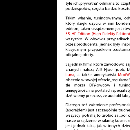
tyle ich „prywatna” odmiana to czę
podzespołów, często bardzo koszt
Takim właśnie, tuningowanym, od
który dzięki użyciu w nim konden
edition, takim urządzeniem jest r
35 HF Edition (High Fidelity Edition
wszystko. W obydwu przypadkach
przez producenta, jednak były insp
klasycznym przypadkiem „customiz
oficjalnej oferty.
Są jednak firmy, które zawodowo zaj
znanych należą AH! Njoe Tjoeb, k
Luna
, a także amerykański
ModWr
obecnie w swojej ofercie„regularne
tle morza DIY-owców i tunin
umiejętności na portalach specjali
dziś wiemy przecież, że audiofil lubi 
Dlatego też zaistnienie profesjonal
(apgrejdem) jest szczególnie trudne.
wszyscy potrafią to zrobić za „pół
nasze urządzenie w rakietę kosmicz
jest jednak taka, jak w innych dz