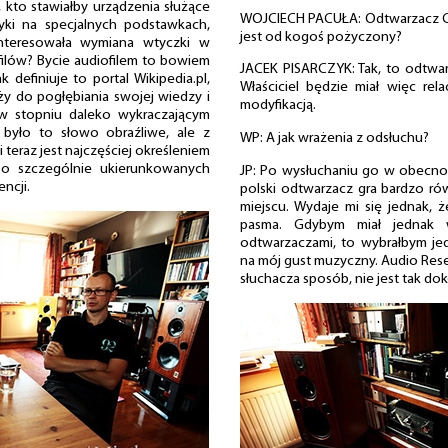
, kto stawiałby urządzenia służące
WOJCIECH PACUŁA: Odtwarzacz CD
ki na specjalnych podstawkach,
jest od kogoś pożyczony?
nteresowała wymiana wtyczki w
iofilów? Bycie audiofilem to bowiem
JACEK PISARCZYK: Tak, to odtwarz
 definiuje to portal Wikipedia.pl,
Właściciel będzie miał więc rela
ąży do pogłębiania swojej wiedzy i
modyfikacją.
e w stopniu daleko wykraczającym
było to słowo obraźliwe, ale z
WP: A jak wrażenia z odsłuchu?
teraz jest najczęściej określeniem
o szczególnie ukierunkowanych
JP: Po wysłuchaniu go w obecno
ncji.
polski odtwarzacz gra bardzo r
miejscu. Wydaje mi się jednak, ż
pasma. Gdybym miał jednak 
odtwarzaczami, to wybrałbym je
na mój gust muzyczny. Audio Res
słuchacza sposób, nie jest tak dok