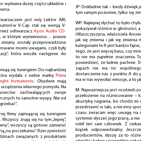
sto wymiana dużej części układów i
JP: Dokładnie tak – kiedy dźwięk j
owna.
tym samym poziomie, tylko się zmi
twarzaczem jest mój Lektor AIR,
WP: Najlepiej słychać to było chy
satorów V-Cap stał się wersją V-
pokazywał różnice w głośności, a
ównież odtwarzacz
Ayon Audio CD-
(Waszczyszyna, właściciela Ancient
)
, w którym wymieniono… prawie
jak się zmienia i jak się zmieni
 zmiany zostały przeprowadzone
kategoriami hi-fi jest bardzo fajne
irowane moimi uwagami, czyli były
tego, że jest więcej basu, czy mni
acji”, która weszła następnie do
to nie ma zupełnie znaczenia. T
powiedzieć, że ładnie pachnie. Św
zapach nie ma nic wspólneg
mują się tuningiem. Do najbardziej
dostarczenia nas z punktu A do 
tóra wydała z siebie markę
Prima
ma w nas wywołać emocje, a to jak
ight Instruments
. Obydwie mają
” urządzenia własnego pomysłu. Na
M: Najważniejsza jest rozdzielc
gowców zachwalających swoje
przełożenie na różnicowanie – k
stycznych to samotne wyspy. Nie od
akustykę nagrania, bo chodzi mi 
„grzebać”.
przedstawić w taki, a nie inny s
czasu zwracam więc uwagę na 
nej firmy zajmującej się tuningiem
systemie słyszeć jego pracę, a nie
 Wszyscy znają się na tym „lepiej”,
robił ten sam człowiek. Z ciek
 ceny”, wszyscy są gotowi zamienić
krążek odpowiedzialny. Jeszcz
ną „na poczekaniu”. Rzeczywistość
producentów, słyszę za to różnic
iedzinach związanych z produktami