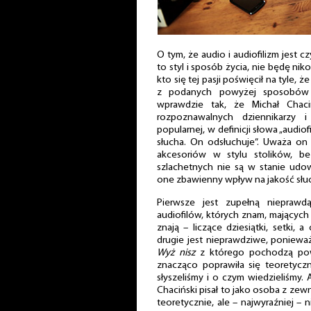
O tym, że audio i audiofilizm jest 
to styl i sposób życia, nie będę ni
kto się tej pasji poświęcił na tyle
z podanych powyżej sposobów 
wprawdzie tak, że Michał Chaci
rozpoznawalnych dziennikarzy i
popularnej, w definicji słowa „audiofi
słucha. On odsłuchuje”. Uważa on 
akcesoriów w stylu stolików, be
szlachetnych nie są w stanie udo
one zbawienny wpływ na jakość słuc
Pierwsze jest zupełną nieprawd
audiofilów, których znam, mających
znają – liczące dziesiątki, setki, 
drugie jest nieprawdziwe, poniew
Wyż nisz
z którego pochodzą powy
znacząco poprawiła się teoretyc
słyszeliśmy i o czym wiedzieliśmy. 
Chaciński pisał to jako osoba z zewn
teoretycznie, ale – najwyraźniej – n