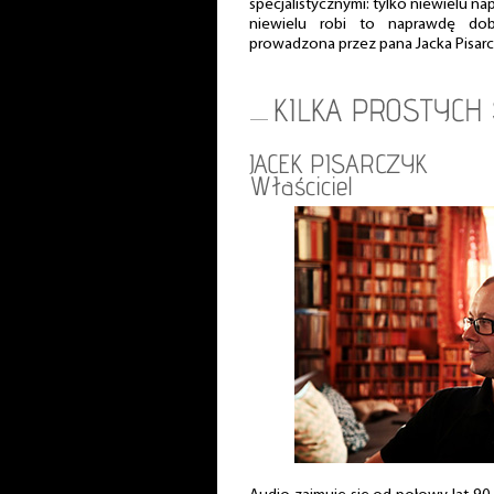
specjalistycznymi: tylko niewielu na
niewielu robi to naprawdę dobr
prowadzona przez pana Jacka Pisar
JACEK PISARCZYK
Właściciel