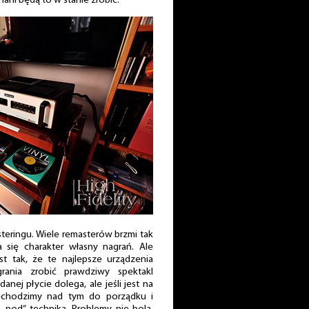
chani będą to w stanie zrobić.
teringu. Wiele remasterów brzmi tak
a się charakter własny nagrań. Ale
st tak, że te najlepsze urządzenia
rania zrobić prawdziwy spektakl
nej płycie dolega, ale jeśli jest na
echodzimy nad tym do porządku i