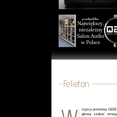
szyscy jesteśmy GEE
głowy szukać inneg