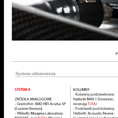
H
SYSTEM A
KOLUMNY
-
Kolumny podstawkowe
:
ŻRÓDŁA ANALOGOWE
Harbeth M40.1 Domestic,
-
Gramofon
: AVID HIFI Acutus SP
recenzja
TUTAJ
[Custom Version]
-
Podstawki pod kolumny
-
Wkładki
: Miyajima Laboratory
Harbeth
: Acoustic Revive