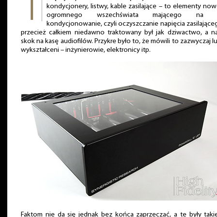
kondycjonery, listwy, kable zasilające – to elementy no
ogromnego wszechświata mającego na c
kondycjonowanie, czyli oczyszczanie napięcia zasilające
przecież całkiem niedawno traktowany był jak dziwactwo, a n
skok na kasę audiofilów. Przykre było to, że mówili to zazwyczaj l
wykształceni – inżynierowie, elektronicy itp.
Faktom nie da się jednak bez końca zaprzeczać, a te były taki