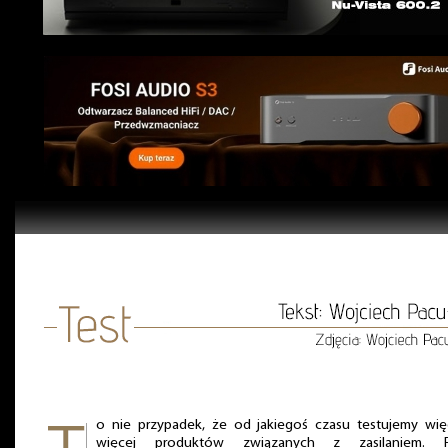
o nie przypadek, że od jakiegoś czasu testujemy więc
więcej produktów związanych z zasilaniem. Fil