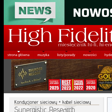
strona główna
muzyka
listy/porady
nowości
hyde
Kondycjoner sieciowy + kabel sieciowy
Synergistic Research