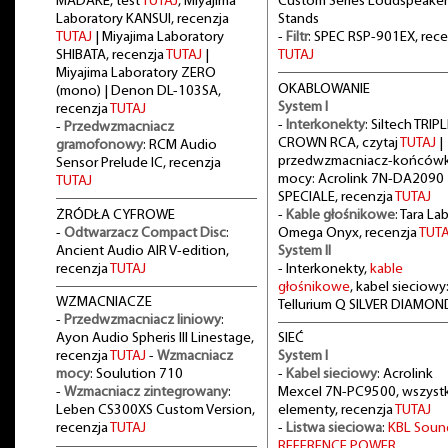
MADAKE, test
TUTAJ
, Miyajima
Custom Series Loudspeaker
Laboratory KANSUI, recenzja
Stands
TUTAJ
| Miyajima Laboratory
-
Filtr
: SPEC RSP-901EX, rece
SHIBATA, recenzja
TUTAJ
|
TUTAJ
Miyajima Laboratory ZERO
OKABLOWANIE
(mono) | Denon DL-103SA,
System I
recenzja
TUTAJ
-
Interkonekty
: Siltech TRIPL
-
Przedwzmacniacz
CROWN RCA, czytaj
TUTAJ
|
gramofonowy
: RCM Audio
przedwzmacniacz-końców
Sensor Prelude IC, recenzja
mocy: Acrolink 7N-DA2090
TUTAJ
SPECIALE, recenzja
TUTAJ
ŻRÓDŁA CYFROWE
-
Kable głośnikowe
: Tara La
-
Odtwarzacz Compact Disc
:
Omega Onyx, recenzja
TUTA
Ancient Audio AIR V-edition,
System II
recenzja
TUTAJ
- Interkonekty,
kable
głośnikowe
, kabel sieciowy
WZMACNIACZE
Tellurium Q SILVER DIAMON
-
Przedwzmacniacz liniowy
:
Ayon Audio Spheris III Linestage,
SIEĆ
recenzja
TUTAJ
-
Wzmacniacz
System I
mocy
: Soulution 710
-
Kabel sieciowy
: Acrolink
-
Wzmacniacz zintegrowany
:
Mexcel 7N-PC9500, wszystk
Leben CS300XS Custom Version,
elementy, recenzja
TUTAJ
recenzja
TUTAJ
-
Listwa sieciowa
:
KBL Soun
REFERENCE POWER