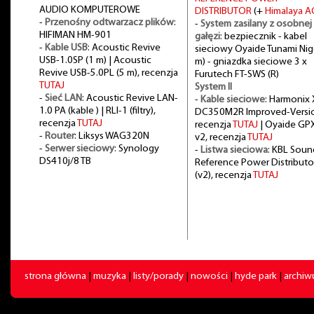
AUDIO KOMPUTEROWE
DISTRIBUTOR
(+
Himalaya A
-
Przenośny odtwarzacz plików
:
-
System zasilany z osobnej
HIFIMAN HM-901
gałęzi
: bezpiecznik - kabel
-
Kable USB
: Acoustic Revive
sieciowy Oyaide Tunami Nig
USB-1.0SP (1 m) | Acoustic
m) - gniazdka sieciowe 3 x
Revive USB-5.0PL (5 m), recenzja
Furutech FT-SWS (R)
TUTAJ
System II
-
Sieć LAN
: Acoustic Revive LAN-
-
Kable sieciowe
: Harmonix 
1.0 PA (kable ) | RLI-1 (filtry),
DC350M2R Improved-Versi
recenzja
TUTAJ
recenzja
TUTAJ
| Oyaide GP
-
Router
: Liksys WAG320N
v2, recenzja
TUTAJ
-
Serwer sieciowy
: Synology
-
Listwa sieciowa
: KBL Soun
DS410j/8 TB
Reference Power Distributo
(v2), recenzja
TUTAJ
strona główna
|
muzyka
|
listy/porady
|
nowości
|
hyde park
|
archi