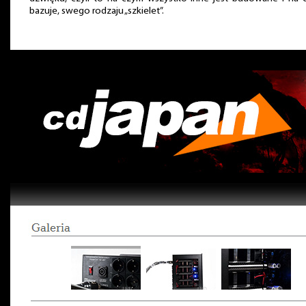
bazuje, swego rodzaju „szkielet”.