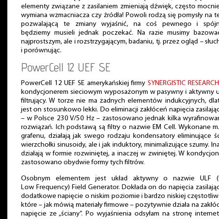
elementy związane z zasilaniem zmieniają dźwięk, często mocnie
wymiana wzmacniacza czy źródła! Powoli rodzą się pomysły na t
pozwalającą te zmiany wyjaśnić, na coś pewnego i spój
będziemy musieli jednak poczekać. Na razie musimy bazowa
najprostszym, ale i rozstrzygającym, badaniu, tj. przez ogląd – słuc
i porównując.
PowerCell 12 UEF SE
PowerCell 12 UEF SE amerykańskiej firmy
SYNERGISTIC RESEARC
kondycjonerem sieciowym wyposażonym w pasywny i aktywny u
filtrujący. W torze nie ma żadnych elementów indukcyjnych, dl
jest on stosunkowo lekki. Do eliminacji zakłóceń napięcia zasilaj
– w Polsce 230 V/50 Hz – zastosowano jednak kilka wyrafinowa
rozwiązań. Ich podstawą są filtry o nazwie EM Cell. Wykonane m.
grafenu, działają jak swego rodzaju kondensatory eliminujące ś
wierzchołki sinusoidy, ale i jak induktory, minimalizujące szumy. In
działają w formie rozwiniętej, a inaczej w zwiniętej. W kondycjo
zastosowano obydwie formy tych filtrów.
Osobnym elementem jest układ aktywny o nazwie ULF (U
Low Frequency) Field Generator. Dokłada on do napięcia zasilaj
dodatkowe napięcie o niskim poziomie i bardzo niskiej częstotliw
które – jak mówią materiały firmowe – pozytywnie działa na zakł
napięcie ze „ściany”. Po wyjaśnienia odsyłam na stronę intern