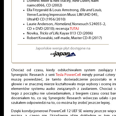
Dominic Miller & Neil Stacey,
New Dawn
, Naim
naimcd066, CD (2002)
Ella Fitzgerald & Louis Armstrong,
Ella and Louis
,
Verve/Lasting Impression Music LIM UHD 045,
UltraHD CD (1956/2010)
Laurie Anderson,
Homeland
, Nonesuch 524055-2,
CD + DVD (2010); recenzja
TUTAJ
Novika,
Tricks of Life
, Kayax 013 CD (2006)
Robert Kowalski, self-made, Master CD-R (2017)
Japońskie wersje płyt dostępne na
Chociaż od czasu, kiedy odsłuchiwałem system zasilający f
Synergistic Research z serii
Tesla PowerCell
minęły ponad cztery 
muszę powiedzieć, że tamto doświadczenie pozostało w m
głowie i w znacznej mierze kształtowało moje wybory i ocenę i
elementów systemu audio związanych z zasilaniem. Chociaż s
tego z początku nie uświadamiałem, z biegiem czasu coraz bar
doceniałem to, co się Synergistic Research wówczas udało i p
szukałem odpowiedzi na to, co można by zrobić jeszcze lepiej.
Dzięki kondycjonerowi PowerCell 12 UEF SE wiemy jeszcze więc
można, a czego nie. Urządzenie idzie dokładnie w tym s