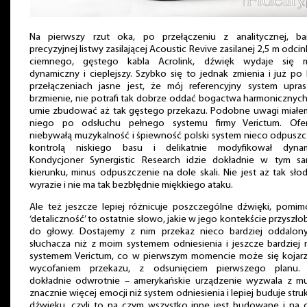
Na pierwszy rzut oka, po przełączeniu z analitycznej, ba
precyzyjnej listwy zasilającej Acoustic Revive zasilanej 2,5 m odci
ciemnego, gęstego kabla Acrolink, dźwięk wydaje się m
dynamiczny i cieplejszy. Szybko się to jednak zmienia i już po 
przełączeniach jasne jest, że mój referencyjny system upras
brzmienie, nie potrafi tak dobrze oddać bogactwa harmonicznych
umie zbudować aż tak gęstego przekazu. Podobne uwagi miałe
niego po odsłuchu pełnego systemu firmy Verictum. Ofer
niebywałą muzykalność i śpiewność polski system nieco odpuszc
kontrolą niskiego basu i delikatnie modyfikował dynam
Kondycjoner Synergistic Research idzie dokładnie w tym s
kierunku, minus odpuszczenie na dole skali. Nie jest aż tak sło
wyrazie i nie ma tak bezbłędnie miękkiego ataku.
Ale też jeszcze lepiej różnicuje poszczególne dźwięki, pomim
‘detaliczność’ to ostatnie słowo, jakie w jego kontekście przyszło
do głowy. Dostajemy z nim przekaz nieco bardziej oddalon
słuchacza niż z moim systemem odniesienia i jeszcze bardziej 
systemem Verictum, co w pierwszym momencie może się kojarz
wycofaniem przekazu, z odsunięciem pierwszego planu. 
dokładnie odwrotnie – amerykańskie urządzenie wyzwala z mu
znacznie więcej emocji niż system odniesienia i lepiej buduje stru
dźwięku, czyli to na czym wszystko inne jest budowane i na 