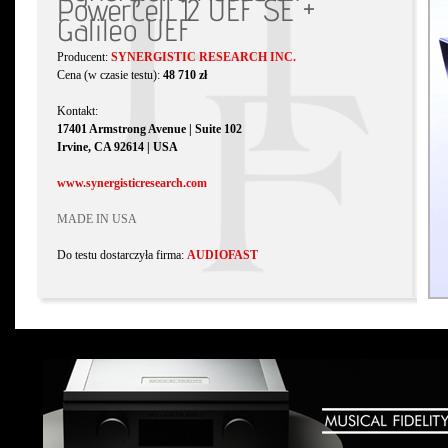
PowerCell 12 UEF SE +
Galileo UEF
Producent:
SYNERGISTIC RESEARCH INC.
Cena (w czasie testu):
48 710 zł
Kontakt:
17401 Armstrong Avenue | Suite 102
Irvine, CA 92614 | USA
www.synergisticresearch.com
MADE IN USA
Do testu dostarczyła firma:
AUDIOFAST