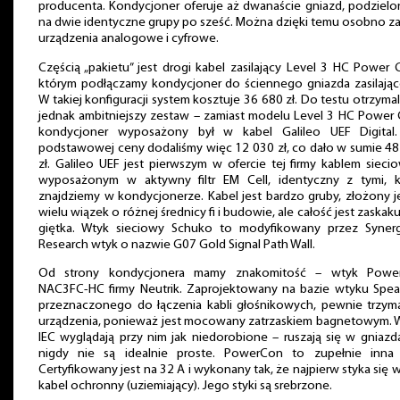
producenta. Kondycjoner oferuje aż dwanaście gniazd, podziel
na dwie identyczne grupy po sześć. Można dzięki temu osobno za
urządzenia analogowe i cyfrowe.
Częścią „pakietu” jest drogi kabel zasilający Level 3 HC Power 
którym podłączamy kondycjoner do ściennego gniazda zasilając
W takiej konfiguracji system kosztuje 36 680 zł. Do testu otrzyma
jednak ambitniejszy zestaw – zamiast modelu Level 3 HC Power
kondycjoner wyposażony był w kabel Galileo UEF Digital
podstawowej ceny dodaliśmy więc 12 030 zł, co dało w sumie 4
zł. Galileo UEF jest pierwszym w ofercie tej firmy kablem siec
wyposażonym w aktywny filtr EM Cell, identyczny z tymi, k
znajdziemy w kondycjonerze. Kabel jest bardzo gruby, złożony j
wielu wiązek o różnej średnicy fi i budowie, ale całość jest zaskak
giętka. Wtyk sieciowy Schuko to modyfikowany przez Synergi
Research wtyk o nazwie G07 Gold Signal Path Wall.
Od strony kondycjonera mamy znakomitość – wtyk Powe
NAC3FC-HC firmy Neutrik. Zaprojektowany na bazie wtyku Spea
przeznaczonego do łączenia kabli głośnikowych, pewnie trzyma
urządzenia, ponieważ jest mocowany zatrzaskiem bagnetowym. W
IEC wyglądają przy nim jak niedorobione – ruszają się w gniazd
nigdy nie są idealnie proste. PowerCon to zupełnie inna l
Certyfikowany jest na 32 A i wykonany tak, że najpierw styka się 
kabel ochronny (uziemiający). Jego styki są srebrzone.