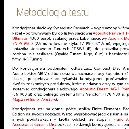
Kondycjoner sieciowy Synergistic Research – wyposażony w fir
kabel – porównywany był do listwy sieciowej
Acoustic Revive RT
Ultimate
(4300 euro), zasilanej przez kabel sieciowy
Acrolink M
7N-PC9500
(2,5 m, rodowane styki; 17 990 zł/1,5 m), wpięteg
gniazdka sieciowego Furutech FT-SWS (R); do gniazdka prow
osobna linia zasilająca (Oyaide Tunami Nigo, 6 m) z bezpieczn
firmy Hi-Fi Tuning.
Do kondycjonera podpinałem odtwarzacz Compact Disc Anc
Audio Lektor AIR V-edition oraz wzmacniacz mocy Soulution 71
dalszej perspektywie amerykański kondycjoner porównałe
dwóch znakomitych produktów, które niedawno grały w tym s
systemie: kondycjonera sieciowego
Acoustic Dream AG-1 Pre
(36 900 zł) oraz pełnego systemu firmy Verictum (178 900 zł, p
Magia systemu: Verictum
).
Kondycjoner stał na górnej półce stolika Finite Elemente Pa
Edition na swoich nóżkach. Warto wypróbować jego działanie na 
innych podstawkach – krótki odsłuch ze stopami
Franc A
Accessories Ceramic Disc
pokazał, że dźwięk kondycjonera zmieni