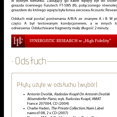
w dobrym kierunku. Zasilający go kabel wpięty był do osob
gniazda ściennego Furutech FT-SWS (R), połączonego równoleg
gniazdem do którego wpięta była listwa sieciowa Acoustic Resear
Odsłuch miał postać porównania A/B/A ze znanymi A i B. W je
części A był testowanym kondycjonerem, a w innych li
odniesienia. Odsłuchiwane fragmenty miały długość 2 minuty.
SYNERGISTIC RESEARCH w „High Fidelity”
Płyty użyte w odsłuchu (wybór)
Antonín Dvořák,
Radoslav Kvapil On Antonín Dvořák
Bösendorfer Piano
, wyk. Radoslav Kvapil, AMAT
France 207004, CD (2004)
Charlie Haden,
The Private Collection
, Naim Label
naimcd108, 2 x CD (2007)