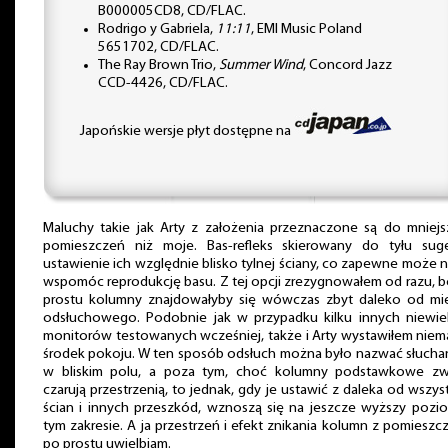
B000005CD8, CD/FLAC.
Rodrigo y Gabriela,
11:11
, EMI Music Poland
5651702, CD/FLAC.
The Ray Brown Trio,
Summer Wind
, Concord Jazz
CCD-4426, CD/FLAC.
Japońskie wersje płyt dostępne na
Maluchy takie jak Arty z założenia przeznaczone są do mniejs
pomieszczeń niż moje. Bas-refleks skierowany do tyłu suge
ustawienie ich względnie blisko tylnej ściany, co zapewne może 
wspomóc reprodukcję basu. Z tej opcji zrezygnowałem od razu, 
prostu kolumny znajdowałyby się wówczas zbyt daleko od mie
odsłuchowego. Podobnie jak w przypadku kilku innych niewiel
monitorów testowanych wcześniej, także i Arty wystawiłem niem
środek pokoju. W ten sposób odsłuch można było nazwać słucha
w bliskim polu, a poza tym, choć kolumny podstawkowe zw
czarują przestrzenią, to jednak, gdy je ustawić z daleka od wszys
ścian i innych przeszkód, wznoszą się na jeszcze wyższy pozi
tym zakresie. A ja przestrzeń i efekt znikania kolumn z pomieszc
po prostu uwielbiam.