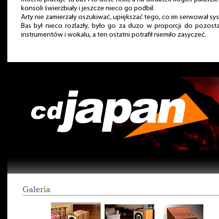
konsoli świerzbiały i jeszcze nieco go podbił.
Arty nie zamierzały oszukiwać, upiększać tego, co im serwował sy
Bas był nieco rozlazły, było go za dużo w proporcji do pozost
instrumentów i wokalu, a ten ostatni potrafił niemiło zasyczeć.