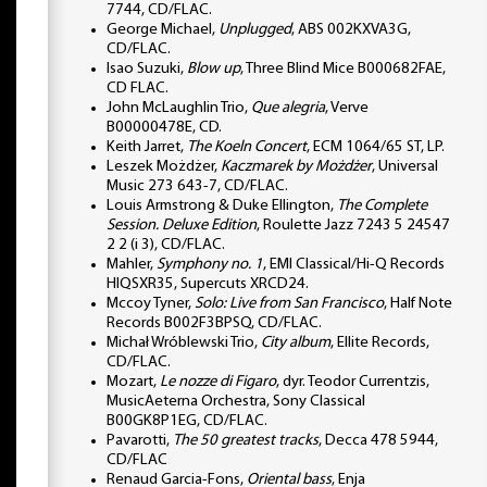
7744, CD/FLAC.
George Michael,
Unplugged
, ABS 002KXVA3G,
CD/FLAC.
Isao Suzuki,
Blow up
, Three Blind Mice B000682FAE,
CD FLAC.
John McLaughlin Trio,
Que alegria
, Verve
B00000478E, CD.
Keith Jarret,
The Koeln Concert
, ECM 1064/65 ST, LP.
Leszek Możdżer,
Kaczmarek by Możdżer
, Universal
Music 273 643-7, CD/FLAC.
Louis Armstrong & Duke Ellington,
The Complete
Session. Deluxe Edition
, Roulette Jazz 7243 5 24547
2 2 (i 3), CD/FLAC.
Mahler,
Symphony no. 1
, EMI Classical/Hi-Q Records
HIQSXR35, Supercuts XRCD24.
Mccoy Tyner,
Solo: Live from San Francisco
, Half Note
Records B002F3BPSQ, CD/FLAC.
Michał Wróblewski Trio,
City album
, Ellite Records,
CD/FLAC.
Mozart,
Le nozze di Figaro
, dyr. Teodor Currentzis,
MusicAeterna Orchestra, Sony Classical
B00GK8P1EG, CD/FLAC.
Pavarotti,
The 50 greatest tracks
, Decca 478 5944,
CD/FLAC
Renaud Garcia-Fons,
Oriental bass
, Enja