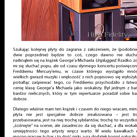
Szukając kolejnej płyty do zagrania z założeniem, że (podobni
dwie poprzednie) będzie to coś, czego dawno nie słucha
natknąłem się na krążek George'a Michaela
Unplugged
. Rzadko z
mi się słuchać popu, ale od czasu słynnego koncertu poświęco
Freddiemu Mercury’emu, w czasie którego wystąpiło mnó
wielkich gwiazd muzyki i większość z nich popisowo się wyłożył
potrafiąc zaśpiewać tego, co Freddiemu przychodziło z łatwoś
cenię klasę George'a Michaela jako wokalisty. Był jednym z ba
bardzo nielicznych, który w tym repertuarze poradził sobie b
dobrze.
Dlatego właśnie mam ten krążek i czasem do niego wracam, mim
płyta nie jest specjalnie dobrze zrealizowana – jest tr
przebasowana, jest na niej trochę sybilantów, trochę to wszystko
„ściśnięte” na scenie, ale zasadniczo da się słuchać, a dla woka
umiejętności tego artysty wręcz warto. W wielu kawałkach 
mocno pracuje tu bas i to dość niski, a na dodatek kogoś paluszki