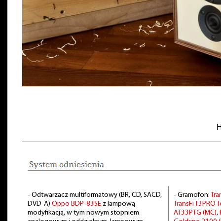
H
- Odtwarzacz multiformatowy (BR, CD, SACD,
- Gramofon:
Tra
DVD-A)
Oppo BDP-83SE
z lampową
TransFi T3PRO
modyfikacją, w tym nowym stopniem
AT33PTG (MC)
,