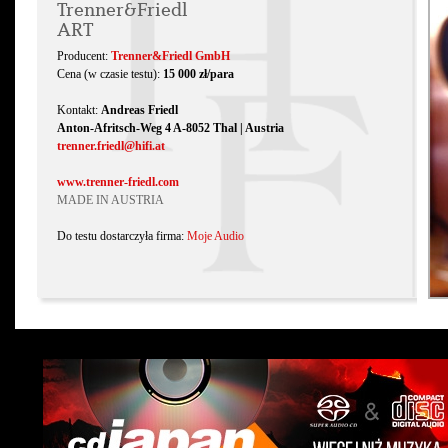
Trenner&Friedl
ART
Producent:
Trenner&Friedl GmbH
Cena (w czasie testu):
15 000 zł/para
Kontakt:
Andreas Friedl
Anton-Afritsch-Weg 4 A-8052 Thal | Austria
trenner.friedl@hifi.at
www.trenner-friedl.com
MADE IN AUSTRIA
Do testu dostarczyła firma:
Moje Audio