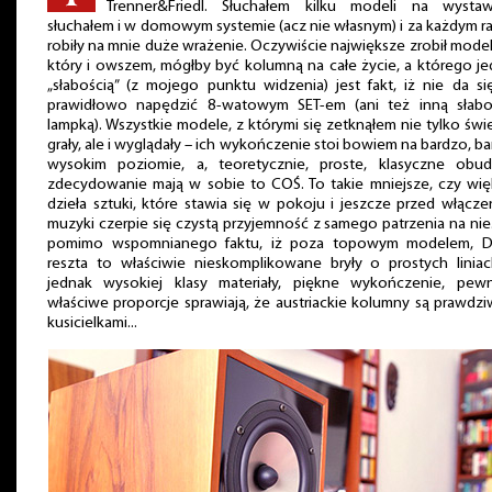
Trenner&Friedl. Słuchałem kilku modeli na wystaw
słuchałem i w domowym systemie (acz nie własnym) i za każdym 
robiły na mnie duże wrażenie. Oczywiście największe zrobił model 
który i owszem, mógłby być kolumną na całe życie, a którego j
„słabością” (z mojego punktu widzenia) jest fakt, iż nie da s
prawidłowo napędzić 8-watowym SET-em (ani też inną słabo
lampką). Wszystkie modele, z którymi się zetknąłem nie tylko świ
grały, ale i wyglądały – ich wykończenie stoi bowiem na bardzo, b
wysokim poziomie, a, teoretycznie, proste, klasyczne obu
zdecydowanie mają w sobie to COŚ. To takie mniejsze, czy wię
dzieła sztuki, które stawia się w pokoju i jeszcze przed włącz
muzyki czerpie się czystą przyjemność z samego patrzenia na nie.
pomimo wspomnianego faktu, iż poza topowym modelem, D
reszta to właściwie nieskomplikowane bryły o prostych liniac
jednak wysokiej klasy materiały, piękne wykończenie, pewn
właściwe proporcje sprawiają, że austriackie kolumny są prawdz
kusicielkami...