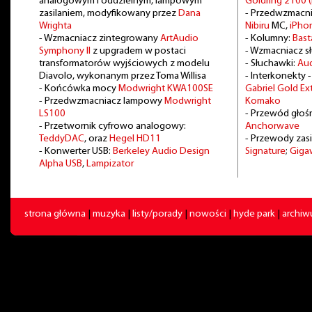
analogowym i oddzielnym, lampowym
Goldring 2100 
zasilaniem, modyfikowany przez
Dana
- Przedwzmacn
Wrighta
Nibiru
MC,
iPho
- Wzmacniacz zintegrowany
ArtAudio
- Kolumny:
Bast
Symphony II
z upgradem w postaci
- Wzmacniacz 
transformatorów wyjściowych z modelu
- Słuchawki:
Au
Diavolo, wykonanym przez Toma Willisa
- Interkonekty 
- Końcówka mocy
Modwright KWA100SE
Gabriel Gold E
- Przedwzmacniacz lampowy
Modwright
Komako
LS100
- Przewód głoś
- Przetwornik cyfrowo analogowy:
Anchorwave
TeddyDAC
, oraz
Hegel HD11
- Przewody zasi
- Konwerter USB:
Berkeley Audio Design
Signature
;
Giga
Alpha USB
,
Lampizator
strona główna
|
muzyka
|
listy/porady
|
nowości
|
hyde park
|
archi