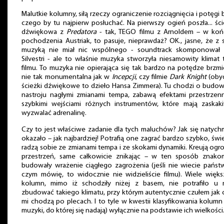
Malutkie kolumny, siłą rzeczy ograniczenie rozciągnięcia i potęgi 
czego by tu najpierw posłuchać. Na pierwszy ogień poszła... śc
dźwiękowa z
Predatora
- tak, TEGO filmu z Arnoldem – w koń
pochodzenia Austriak, to pasuje, nieprawdaż? OK., jasne, że z
muzyką nie miał nic wspólnego - soundtrack skomponował 
Silvestri - ale to właśnie muzyka stworzyła niesamowity klimat
filmu. To muzyka nie opierająca się tak bardzo na potędze brzmi
nie tak monumentalna jak w
Incepcji
, czy filmie
Dark Knight
(oby
ścieżki dźwiękowe to dzieło Hansa Zimmera). Tu chodzi o budo
nastroju nagłymi zmianami tempa, zabawą efektami przestrzenn
szybkimi wejściami różnych instrumentów, które mają zaskaki
wyzwalać adrenalinę.
Czy to jest właściwe zadanie dla tych maluchów? Jak się natych
okazało – jak najbardziej! Potrafią one zagrać bardzo szybko, świ
radzą sobie ze zmianami tempa i ze skokami dynamiki. Kreują og
przestrzeń, same całkowicie znikając – w ten sposób znakom
budowały wrażenie ciągłego zagrożenia (jeśli nie wiecie pańs
czym mówię, to widocznie nie widzieliście filmu). Wiele więk
kolumn, mimo iż schodziły niżej z basem, nie potrafiło u 
zbudować takiego klimatu, przy którym autentycznie czułem jak c
mi chodzą po plecach. I to tyle w kwestii klasyfikowania kolumn
muzyki, do której się nadają) wyłącznie na podstawie ich wielkości