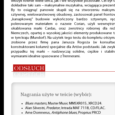
włożyli równie wiele serca, jak i we wszystkie pozostałe. Cel był 
dokładnie taki sam – maksymalnie muzykalna, wciągająca prezent
By to osiągnąć panowie skupili się na stworzeniu maksyma
sztywnej, wielowarstwowej obudowy, zastosowali panel fronto
„kanapkowej” budowie wykończony bardzo sztywnym, ręc
polerowanym materiałem o nazwie Corian, użyli wewnętrz
okablowania marki Cardas, oraz zwrotnicy robionej dla ni
Niemczech, opartej o wysokiej jakości elementy produkowane t
w tym kraju (Mundorf). Na użytek tego testu do kompletu otrzy
zrobione przez firmę pana Janusza Rogoża (w konsultac
konstruktorami kolumn) specjalnie dla Artów podstawki. Jak zwy
przypadku tej marki – nadzwyczaj solidne, ciężkie i stabiln
wymiarami idealnie spasowane z Trennerami.
Nagrania użyte w teście (wybór):
Blues masters
, Master Music MMSXR015, XRCD24.
Alan Silvestri,
Predator
, Intrada MAF 7118, CD/FLAC.
Arne Domnerus,
Antiphone blues
, Proprius PRCD