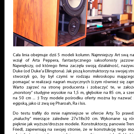
Cała linia obejmuje dziś 5 modeli kolumn. Najmniejszy Art swą 
wziął of Arta Peppera, fantastycznego saksofonisty jazzow
Największy, od którego firma zaczęła swoją działalność, nazyw
Duke (od Duke'a Ellingtona). Jak piszą konstruktorzy na swojej str
stworzyli go, by był czymś w rodzaju mikroskopu mająceg
pomagać w realizacji nagrań muzycznych (czym również się zajm
Warto zajrzeć na stronę producenta i zobaczyć te, w założe
„monitory” studyjne wysokie na 1,5 m, głębokie na 85 cm, a sze
na 50 cm ... :) Trzy modele pośrodku oferty można by nazwać 
egipską, jako iż zwą się Pharoah, Ra i Isis.
Do testu trafiły do mnie najmniejsze w ofercie Arty. To praw
„maluchy” mierzące zaledwie 27x18x30 cm. Wykonane są ró
pięknie jak wyższe/droższe modele. Konstruktorzy, panowie Tren
Friedl, zapewniają na swojej stronie, że w konstrukcję tego m