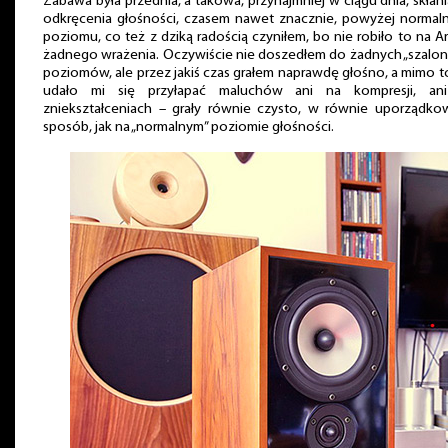
Zabawa była przednia, a takowa, przynajmniej w ciągu dnia, skłan
odkręcenia głośności, czasem nawet znacznie, powyżej normal
poziomu, co też z dziką radością czyniłem, bo nie robiło to na A
żadnego wrażenia. Oczywiście nie doszedłem do żadnych „szalo
poziomów, ale przez jakiś czas grałem naprawdę głośno, a mimo t
udało mi się przyłapać maluchów ani na kompresji, an
zniekształceniach – grały równie czysto, w równie uporządko
sposób, jak na „normalnym” poziomie głośności.