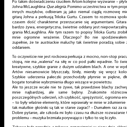
Po takim doświadczeniu rzuciłem Artom kolejne wyzwanie – płytę
Johna McLaughlina
Que alegria
. Pomimo uczestnictwa w tym proj
innych muzyków, odbieram ją jako niemal ciągłą rozmowę mi
gitarą Johna a perkusją Triloka Gurtu. Czasem to rozmowa spok
czasem dość charakterne przerzucanie się argumentami. Gitara
bardzo żywa, energetyczna, świetnie oddany jest niepowtarzalny
grania McLaughlina. Ale tym razem to popisy Triloka Gurtu zrobi
mnie ogromne wrażenie. Dlaczego? Bo nie spodziewałem
zupełnie, że te austriackie maluchy tak świetnie poradzą sobie 
oddaniem.
To oczywiście nie jest rockowa perkusja z mocno, non-stop prac
stopą, nie ma „walenia” na siłę w co pod pałki wpadnie. To świ
kreatywne, szybkie granie z dużym udziałem blach. A one w wy
Artów niesamowicie błyszczały, lśniły, mieniły się wręcz kolo
Szybkie uderzenia pałeczki przechodziły płynnie w piękne, dł
bogate tonalnie wybrzmienia długo wiszące w powietrzu.
Ale to jeszcze wcale nie te żywe, tak prawdziwe blachy zachw
mnie najbardziej, ale same bębny. Znakomite różnicow
poszczególnych uderzeń, ich szybkość, sprężystość, ogromna en
– to były właśnie elementy, które wprawiały w mnie w zdumienie 
tak malutkie głośniki są tak w stanie zagrać? – Dumałem raz za r
Dobre pytanie, ale szkoda mi było czasu na dłuższe rozważanie
problemu – muzyka brzmiała porywająco i tylko to się liczyło.