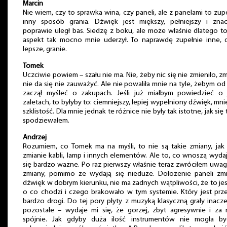
Marcin
Nie wiem, czy to sprawka wina, czy paneli, ale z panelami to zup
inny sposób grania. Dźwięk jest miększy, pełniejszy i znac
poprawie uległ bas. Siedzę z boku, ale może właśnie dlatego t
aspekt tak mocno mnie uderzył. To naprawdę zupełnie inne, 
lepsze, granie.
Tomek
Uczciwie powiem – szału nie ma. Nie, żeby nic się nie zmieniło, z
nie da się nie zauważyć. Ale nie powaliła mnie na tyle, żebym od
zaczął myśleć o zakupach. Jeśli już miałbym powiedzieć o j
zaletach, to byłyby to: ciemniejszy, lepiej wypełniony dźwięk, mni
szklistość. Dla mnie jednak te różnice nie były tak istotne, jak się
spodziewałem.
Andrzej
Rozumiem, co Tomek ma na myśli, to nie są takie zmiany, jak
zmianie kabli, lamp i innych elementów. Ale to, co wnoszą wyda
się bardzo ważne. Po raz pierwszy właśnie teraz zwróciłem uwa
zmiany, pomimo że wydają się nieduże. Dołożenie paneli zmi
dźwięk w dobrym kierunku, nie ma żadnych wątpliwości, że to jes
o co chodzi i czego brakowało w tym systemie. Który jest prz
bardzo drogi. Do tej pory płyty z muzyką klasyczną grały inacze
pozostałe – wydaje mi się, że gorzej, zbyt agresywnie i za 
spójnie. Jak gdyby duża ilość instrumentów nie mogła b