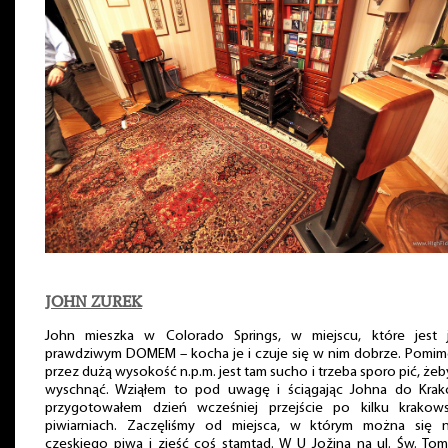
JOHN ZUREK
John mieszka w Colorado Springs, w miejscu, które jest 
prawdziwym DOMEM – kocha je i czuje się w nim dobrze. Pomim
przez dużą wysokość n.p.m. jest tam sucho i trzeba sporo pić, żeb
wyschnąć. Wziąłem to pod uwagę i ściągając Johna do Krak
przygotowałem dzień wcześniej przejście po kilku krakows
piwiarniach. Zaczęliśmy od miejsca, w którym można się n
czeskiego piwa i zjeść coś stamtąd. W U Jožina na ul. Św. To