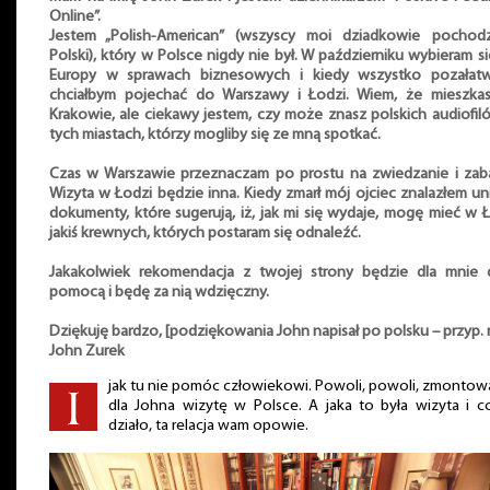
Online”.
Jestem „Polish-American” (wszyscy moi dziadkowie pochod
Polski), który w Polsce nigdy nie był. W październiku wybieram s
Europy w sprawach biznesowych i kiedy wszystko pozałatw
chciałbym pojechać do Warszawy i Łodzi. Wiem, że mieszka
Krakowie, ale ciekawy jestem, czy może znasz polskich audiofi
tych miastach, którzy mogliby się ze mną spotkać.
Czas w Warszawie przeznaczam po prostu na zwiedzanie i zab
Wizyta w Łodzi będzie inna. Kiedy zmarł mój ojciec znalazłem u
dokumenty, które sugerują, iż, jak mi się wydaje, mogę mieć w 
jakiś krewnych, których postaram się odnaleźć.
Jakakolwiek rekomendacja z twojej strony będzie dla mnie 
pomocą i będę za nią wdzięczny.
Dziękuję bardzo, [podziękowania John napisał po polsku – przyp. r
John Zurek
jak tu nie pomóc człowiekowi. Powoli, powoli, zmonto
dla Johna wizytę w Polsce. A jaka to była wizyta i c
działo, ta relacja wam opowie.