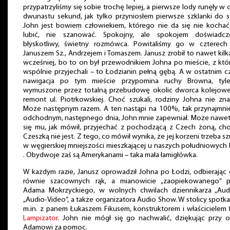
przypatrzyliśmy się sobie trochę lepiej, a pierwsze lody runęły w 
dwunastu sekund, jak tylko przyniosłem pierwsze szklanki do s
John jest bowiem człowiekiem, którego nie da się nie kochać
lubić, nie szanować. Spokojny, ale spokojem doświadcze
błyskotliwy, świetny rozmówca. Powitaliśmy go w czterech
Januszem Sz., Andrzejem i Tomaszem. Janusz zrobił to nawet kilk
wcześniej, bo to on był przewodnikiem Johna po mieście, z kt
wspólnie przyjechali – to Łodzianin pełną gębą. A w ostatnim c
nawigacja po tym mieście przypomina ruchy Browna, tyl
wymuszone przez totalną przebudowę okolic dworca kolejowe
remont ul. Piotrkowskiej. Choć szukali, rodziny Johna nie znal
Może następnym razem. A ten nastąpi na 100%, tak przynajmni
odchodnym, następnego dnia, John mnie zapewniał. Może nawet
się mu, jak mówił, przyjechać z pochodzącą z Czech żoną, ch
Czeszką nie jest. Z tego, co mówił wynika, że jej korzeni trzeba s
w węgierskiej mniejszości mieszkającej u naszych południowych 
. Obydwoje zaś są Amerykanami – taka mała łamigłówka.
W każdym razie, Janusz oprowadził Johna po Łodzi, odbierając
równie szacownych rąk, a mianowicie „zaopiekowanego” p
Adama Mokrzyckiego, w wolnych chwilach dziennikarza „Audi
„Audio-Video”, a także organizatora Audio Show. W stolicy spotkal
m.in. z panem Łukaszem Fikusem, konstruktorem i właścicielem 
Lampizator
. John nie mógł się go nachwalić, dziękując przy o
Adamowi za pomoc.