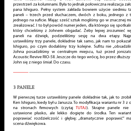
przestrzeń za kolumnami. Była to jednak połowiczna realizacja za
pana Ishiguro. Pełny system zakłada bowiem użycie siedmiu t
paneli – trzech przed słuchaczem, dwóch z boku, jednego z t
jednego na suficie. Mając sześć sztuk mogliśmy go w znacznej m
zrealizować. I to był powód numer jeden, dla którego się spotkali
który chcieliśmy z Johnem obgadać. Żeby lepiej zrozumieć w
paneli na dźwięk, podzieliliśmy sesję na dwa etapy. Najp
ustawiliśmy trzy panele, dokładnie tak samo, jak nam to pokaza
Ishiguro, po czym dodaliśmy trzy kolejne. Sufitu nie „obsadzili
Johna posadziliśmy w centralnym miejscu, tuż przed jonizat
Acoustic Revive RIO-5II. Jeszcze do tego wrócę, bo przez dłuższy
John się z niego śmiał. Do czasu.
3 PANELE
W pierwszej turze ustawiliśmy panele dokładnie tak, jak to zrobi
Ken Ishiguro, kiedy był u Janusza. To modyfikacja wariantu nr 3 z 
na stronach firmowych (czytaj
TUTAJ
). Skrajne panele nie 
ustawione płasko, ale lekko dogięte do środka. Ten warian
poprawiać rozdzielczość i głębię; „dramatycznie poprawić” m
scena dźwiękowa.