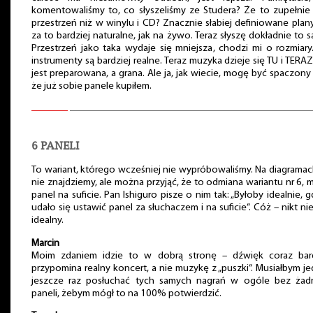
komentowaliśmy to, co słyszeliśmy ze Studera? Że to zupełnie
przestrzeń niż w winylu i CD? Znacznie słabiej definiowane plany
za to bardziej naturalne, jak na żywo. Teraz słyszę dokładnie to 
Przestrzeń jako taka wydaje się mniejsza, chodzi mi o rozmiary
instrumenty są bardziej realne. Teraz muzyka dzieje się TU i TERAZ
jest preparowana, a grana. Ale ja, jak wiecie, mogę być spaczony
że już sobie panele kupiłem.
6 PANELI
To wariant, którego wcześniej nie wypróbowaliśmy. Na diagrama
nie znajdziemy, ale można przyjąć, że to odmiana wariantu nr 6, 
panel na suficie. Pan Ishiguro pisze o nim tak: „Byłoby idealnie, 
udało się ustawić panel za słuchaczem i na suficie”. Cóż – nikt nie
idealny.
Marcin
Moim zdaniem idzie to w dobrą stronę – dźwięk coraz bard
przypomina realny koncert, a nie muzykę z „puszki”. Musiałbym j
jeszcze raz posłuchać tych samych nagrań w ogóle bez żad
paneli, żebym mógł to na 100% potwierdzić.