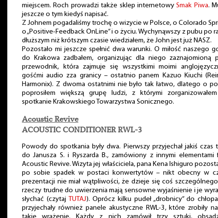
miejscem. Roch prowadzi także sklep internetowy
Smak Piwa
. M
jeszcze o tym kiedyś napisać.
Z Johnem pogadaliśmy trochę o wizycie w Polsce, o Colorado Spr
o „Positive-Feedback OnLine” i o życiu. Wychynąwszy z pubu po r
dłuższym niż krótszym czasie wiedziałem, że John jest już NASZ.
Pozostało mi jeszcze spełnić dwa warunki. O miłość naszego g
do Krakowa zadbałem, organizując dla niego zaznajomioną p
przewodnik, która zajmuje się wszystkimi moimi anglojęzycz
gośćmi audio zza granicy – ostatnio panem Kazuo Kiuchi (Rei
Harmonix). Z dwoma ostatnimi nie było tak łatwo, dlatego o 
poprosiłem większą grupę ludzi, z którymi zorganizowałem
spotkanie Krakowskiego Towarzystwa Sonicznego.
Acoustic Revive
ACOUSTIC CONDITIONER RWL-3
Powody do spotkania były dwa. Pierwszy przyjechał jakiś czas
do Janusza S. i Ryszarda B., zamówiony z innymi elementami 
Acoustic Revive. Wizyta jej właściciela, pana Kena Ishiguro pozost
po sobie spadek w postaci konwertytów – nikt obecny w cz
prezentacji nie miał wątpliwości, że dzieje się coś szczególnego
rzeczy trudne do uwierzenia mają sensowne wyjaśnienie i je wyr
słychać (czytaj
TUTAJ
). Oprócz kilku pudeł „drobnicy” do chło
przyjechały również panele akustyczne RWL-3, które zrobiły n
takie wrażenie. Każdy z nich zamówił trzy sztuki, obsadz