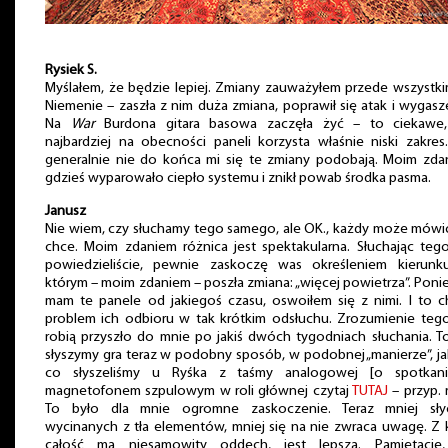
Rysiek S.
Myślałem, że będzie lepiej. Zmiany zauważyłem przede wszystk
Niemenie – zaszła z nim duża zmiana, poprawił się atak i wygasz
Na
War
Burdona gitara basowa zaczęła żyć – to ciekawe,
najbardziej na obecności paneli korzysta właśnie niski zakres
generalnie nie do końca mi się te zmiany podobają. Moim zda
gdzieś wyparowało ciepło systemu i znikł powab środka pasma.
Janusz
Nie wiem, czy słuchamy tego samego, ale OK., każdy może mówi
chce. Moim zdaniem różnica jest spektakularna. Słuchając teg
powiedzieliście, pewnie zaskoczę was określeniem kierunk
którym – moim zdaniem – poszła zmiana: „więcej powietrza”. Pon
mam te panele od jakiegoś czasu, oswoiłem się z nimi. I to 
problem ich odbioru w tak krótkim odsłuchu. Zrozumienie teg
robią przyszło do mnie po jakiś dwóch tygodniach słuchania. T
słyszymy gra teraz w podobny sposób, w podobnej „manierze”, ja
co słyszeliśmy u Ryśka z taśmy analogowej [o spotkan
magnetofonem szpulowym w roli głównej czytaj
TUTAJ
– przyp. r
To było dla mnie ogromne zaskoczenie. Teraz mniej sły
wycinanych z tła elementów, mniej się na nie zwraca uwagę. Z 
całość ma niesamowity oddech, jest lepsza. Pamiętacie,