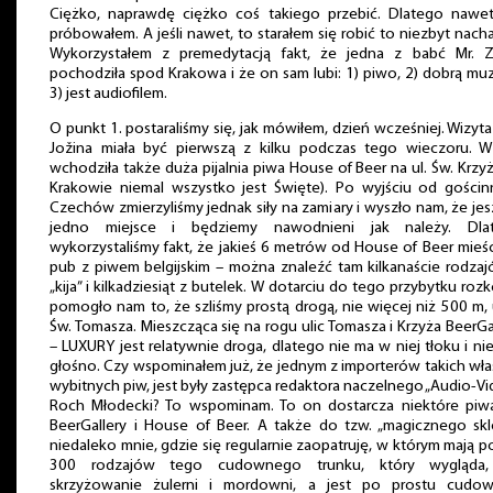
Ciężko, naprawdę ciężko coś takiego przebić. Dlatego nawet
próbowałem. A jeśli nawet, to starałem się robić to niezbyt nacha
Wykorzystałem z premedytacją fakt, że jedna z babć Mr. Z
pochodziła spod Krakowa i że on sam lubi: 1) piwo, 2) dobrą mu
3) jest audiofilem.
O punkt 1. postaraliśmy się, jak mówiłem, dzień wcześniej. Wizyt
Jožina miała być pierwszą z kilku podczas tego wieczoru. W
wchodziła także duża pijalnia piwa House of Beer na ul. Św. Krzy
Krakowie niemal wszystko jest Święte). Po wyjściu od gościn
Czechów zmierzyliśmy jednak siły na zamiary i wyszło nam, że je
jedno miejsce i będziemy nawodnieni jak należy. Dla
wykorzystaliśmy fakt, że jakieś 6 metrów od House of Beer mieśc
pub z piwem belgijskim – można znaleźć tam kilkanaście rodza
„kija” i kilkadziesiąt z butelek. W dotarciu do tego przybytku roz
pomogło nam to, że szliśmy prostą drogą, nie więcej niż 500 m, 
Św. Tomasza. Mieszcząca się na rogu ulic Tomasza i Krzyża BeerGa
– LUXURY jest relatywnie droga, dlatego nie ma w niej tłoku i nie
głośno. Czy wspominałem już, że jednym z importerów takich wła
wybitnych piw, jest były zastępca redaktora naczelnego „Audio-Vi
Roch Młodecki? To wspominam. To on dostarcza niektóre piw
BeerGallery i House of Beer. A także do tzw. „magicznego sk
niedaleko mnie, gdzie się regularnie zaopatruję, w którym mają 
300 rodzajów tego cudownego trunku, który wygląda,
skrzyżowanie żulerni i mordowni, a jest po prostu cudo