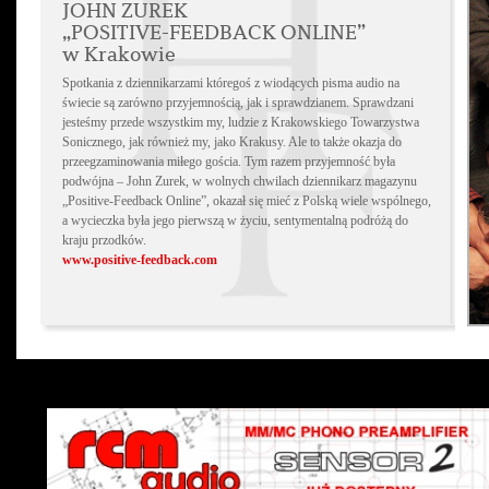
JOHN ZUREK
„POSITIVE-FEEDBACK ONLINE”
w Krakowie
Spotkania z dziennikarzami któregoś z wiodących pisma audio na
świecie są zarówno przyjemnością, jak i sprawdzianem. Sprawdzani
jesteśmy przede wszystkim my, ludzie z Krakowskiego Towarzystwa
Sonicznego, jak również my, jako Krakusy. Ale to także okazja do
przeegzaminowania miłego gościa. Tym razem przyjemność była
podwójna – John Zurek, w wolnych chwilach dziennikarz magazynu
„Positive-Feedback Online”, okazał się mieć z Polską wiele wspólnego,
a wycieczka była jego pierwszą w życiu, sentymentalną podróżą do
kraju przodków.
www.positive-feedback.com