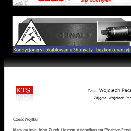
Cześć Wojtku!
Mam na imię John Zurek i jestem dziennikarzem “Positive-Fee