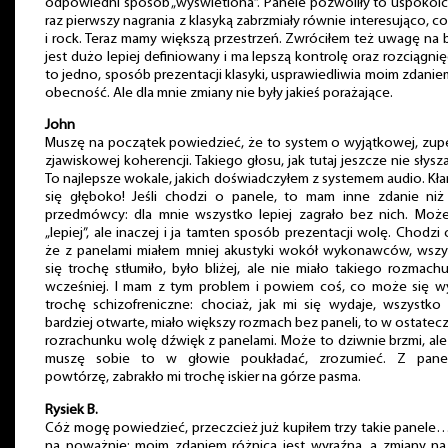
odpowiedni sposób „wyświetlona”. Panele pozwoliły to uspokoić
raz pierwszy nagrania z klasyką zabrzmiały równie interesująco, co
i rock. Teraz mamy większą przestrzeń. Zwróciłem też uwagę na 
jest dużo lepiej definiowany i ma lepszą kontrolę oraz rozciągnięc
to jedno, sposób prezentacji klasyki, usprawiedliwia moim zdanie
obecność. Ale dla mnie zmiany nie były jakieś porażające.
John
Muszę na początek powiedzieć, że to system o wyjątkowej, zup
zjawiskowej koherencji. Takiego głosu, jak tutaj jeszcze nie słysz
To najlepsze wokale, jakich doświadczyłem z systemem audio. Kł
się głęboko! Jeśli chodzi o panele, to mam inne zdanie niż
przedmówcy: dla mnie wszystko lepiej zagrało bez nich. Może
„lepiej”, ale inaczej i ja tamten sposób prezentacji wolę. Chodzi 
że z panelami miałem mniej akustyki wokół wykonawców, wszy
się trochę stłumiło, było bliżej, ale nie miało takiego rozmachu
wcześniej. I mam z tym problem i powiem coś, co może się w
trochę schizofreniczne: chociaż, jak mi się wydaje, wszystko
bardziej otwarte, miało większy rozmach bez paneli, to w ostate
rozrachunku wolę dźwięk z panelami. Może to dziwnie brzmi, al
muszę sobie to w głowie poukładać, zrozumieć. Z panel
powtórzę, zabrakło mi trochę iskier na górze pasma.
Rysiek B.
Cóż mogę powiedzieć, przeczcież już kupiłem trzy takie panele
na poważnie: moim zdaniem różnica jest wyraźna, a zmiany na