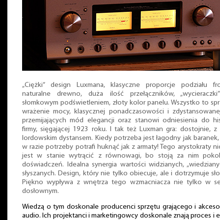
„Ciężki” design Luxmana, klasyczne proporcje podziału fro
naturalne drewno, duża ilość przełączników, „wycieraczki
słomkowym podświetleniem, złoty kolor panelu. Wszystko to sp
wrażenie mocy, klasycznej ponadczasowości i zdystansowane
przemijających mód elegancji oraz stanowi odniesienia do his
firmy, sięgającej 1923 roku. I tak też Luxman gra: dostojnie, z 
lordowskim dystansem. Kiedy potrzeba jest łagodny jak baranek,
w razie potrzeby potrafi huknąć jak z armaty! Tego arystokraty ni
jest w stanie wytrącić z równowagi, bo stoją za nim pokol
doświadczeń. Idealna synergia wartości widzianych, „wiedziany
słyszanych. Design, który nie tylko obiecuje, ale i dotrzymuje sło
Piękno wypływa z wnętrza tego wzmacniacza nie tylko w se
dosłownym.
Wiedzą o tym doskonale producenci sprzętu grającego i akces
audio. Ich projektanci i marketingowcy doskonale znają proces i 