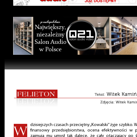
dzisiejszych czasach przeciętny „Kowalski” żyje szybko. 
finansowy przedsiębiorstwa, ocena efektywności w p
zajmują mu umysł tak dalece, że cały otaczający go 