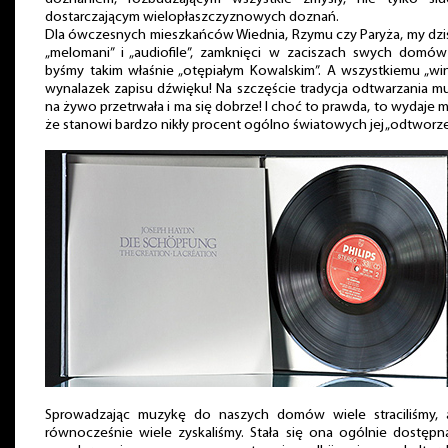
dostarczającym wielopłaszczyznowych doznań.
Dla ówczesnych mieszkańców Wiednia, Rzymu czy Paryża, my dzis
„melomani” i „audiofile”, zamknięci w zaciszach swych domów
byśmy takim właśnie „otępiałym Kowalskim”. A wszystkiemu „wi
wynalazek zapisu dźwięku! Na szczęście tradycja odtwarzania m
na żywo przetrwała i ma się dobrze! I choć to prawda, to wydaje mi
że stanowi bardzo nikły procent ogólno światowych jej „odtworze
Sprowadzając muzykę do naszych domów wiele straciliśmy, a
równocześnie wiele zyskaliśmy. Stała się ona ogólnie dostępna