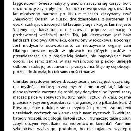
kręgosłupem. Świeżo nabyty gramofon zaczyna się kurzyć, bo 
dużo roboty z tymi płytami... A u boku nowopoznanego, dwadzi
lat młodszego partnera po kilku miesiącach zaczynamy czuć
„nieswojo”. Odziani w ciuszki dwudziestolatka, z partnerem z 
epoki, szukając utraconych lat kreujemy się na kogoś kim nie jest
Stajemy się karykaturalni i kiczowaci poprzez afirmację f
pozbawionej właściwej treści. Tak, jak kiczowatym jest bawa
landszaft z połowy XIX wieku, oprawiony w rokokową, złoconą 
Jest medycznie udowodnione, że nieużywane organy zanik
Dlatego pewnie myśli w głowach niektórych posłów 
przemieszczać się z prędkością światła, nie napotykając żad
oporu. Tak samo zanika w nas wrażliwość na piękno, umiejęt
odbioru sztuki, jej odczuwania i przeżywania. Stajemy się obojętn
próżnia doskonała, bo tak samo puści i martwi.
Chińskie przysłowie mówi: „bezużyteczną rzeczą jest uczyć się,
nie myśleć, a niebezpieczną myśleć i nie uczyć się”. Tak wł
niebezpiecznie zaczyna się robić, gdy decydenci polityczni zacz
maczać palce w sprawach kultury, nauki i sztuki! W kraju, ogarn
przecież kryzysem gospodarczym, organizuje się piłkarskie Euro 
Równocześnie redukuje się o trzydzieści procent zatrudnieni
uczelniach wyższych na kierunkach humanistycznych, likwidując
katedry filozofii, socjologii, historii sztuki i tłumacząc takie posun
„zbyt dużymi wydatkami na nierentowne kierunki”. Pani mini
szkolnictwa wyższego, podobno, bo nie oglądam, występu