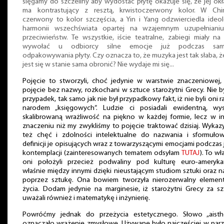
sięgamy do szczeliny aby wydostać płytę okazuje się, że jej ok
ma kontrastujący z resztą, krwistoczerwony kolor. W Chi
czerwony to kolor szczęścia, a Yin i Yang odzwierciedla ideo
harmonii wszechświata opartej na wzajemnym uzupełnianiu
przeciwieństw. Te wszystkie, iście teatralne, zabiegi miały na
wywołać u odbiorcy silne emocje już podczas sa
odpakowywania płyty. Czy oznacza to, że muzyka jest tak słaba, ż
jest się w stanie sama obronić? Nie wydaje mi się...
Pojęcie to stworzyli, choć jedynie w warstwie znaczeniowej,
pojęcie bez nazwy, rozkochani w sztuce starożytni Grecy. Nie b
przypadek, tak samo jak nie był przypadkowy fakt, iż nie byli oni r
narodem „księgowych”. Ludzie ci posiadali ewidentną, wy
skalibrowaną wrażliwość na piękno w każdej formie, lecz w i
znaczeniu niż my zwykliśmy to pojęcie traktować dzisiaj. Wykaz
też chęć i zdolności intelektualne do nazwania i sformułow
definicji je opisujących wraz z towarzyszącymi emocjami podczas
kontemplacji (zainteresowanych tematem odsyłam
TUTAJ
). To wł
oni położyli przecież podwaliny pod kulturę euro-ameryka
właśnie między innymi dzięki nieustającym studiom sztuki oraz 
poprzez sztukę. Ona bowiem tworzyła nierozerwalny element
życia. Dodam jedynie na marginesie, iż starożytni Grecy za s
uważali również i matematykę i inżynierię.
Powróćmy jednak do przeżycia estetycznego. Słowo „aisthe
oznaczało wrażenie zmysłowe. Używane było najczęściej w par