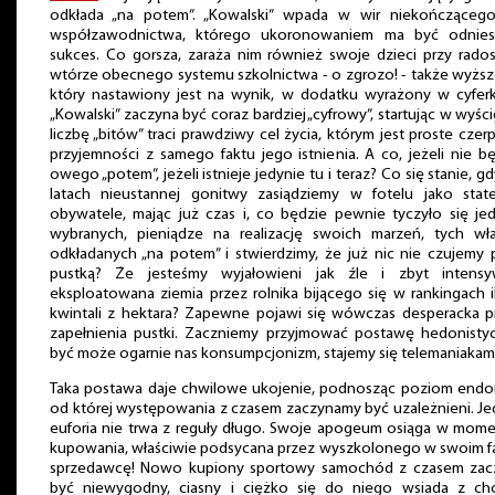
odkłada „na potem”. „Kowalski” wpada w wir niekończącego
współzawodnictwa, którego ukoronowaniem ma być odnies
sukces. Co gorsza, zaraża nim również swoje dzieci przy rad
wtórze obecnego systemu szkolnictwa - o zgrozo! - także wyżs
który nastawiony jest na wynik, w dodatku wyrażony w cyferk
„Kowalski” zaczyna być coraz bardziej „cyfrowy”, startując w wyśc
liczbę „bitów” traci prawdziwy cel życia, którym jest proste czer
przyjemności z samego faktu jego istnienia. A co, jeżeli nie b
owego „potem”, jeżeli istnieje jedynie tu i teraz? Co się stanie, g
latach nieustannej gonitwy zasiądziemy w fotelu jako state
obywatele, mając już czas i, co będzie pewnie tyczyło się je
wybranych, pieniądze na realizację swoich marzeń, tych wła
odkładanych „na potem” i stwierdzimy, że już nic nie czujemy
pustką? Że jesteśmy wyjałowieni jak źle i zbyt intensy
eksploatowana ziemia przez rolnika bijącego się w rankingach i
kwintali z hektara? Zapewne pojawi się wówczas desperacka p
zapełnienia pustki. Zaczniemy przyjmować postawę hedonistyc
być może ogarnie nas konsumpcjonizm, stajemy się telemaniakami
Taka postawa daje chwilowe ukojenie, podnosząc poziom endor
od której występowania z czasem zaczynamy być uzależnieni. J
euforia nie trwa z reguły długo. Swoje apogeum osiąga w mom
kupowania, właściwie podsycana przez wyszkolonego w swoim f
sprzedawcę! Nowo kupiony sportowy samochód z czasem zac
być niewygodny, ciasny i ciężko się do niego wsiada z ch