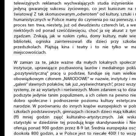
telewizyjnych reklamach wychwalających studia inżynierskie 
jedyną gwarancję sukcesu życiowego, co jest kuriozum na s
światową! Z tak skomasowanym „odwrotem” od kultury, sztuki i
humanistycznych w Polsce mamy do czynienia po raz pierwszy,
proces ten trwa, niestety, już od dwudziestu czterech lat, a w
niektórych od ponad sześćdziesięciu, choć ja się akurat z ty
zgadzam. Znikają, jak w ruskim cyrku, domy kultury, małe wie
biblioteki, ogniska zainteresowań dla dzieci przy szkoła
przedszkolach. Plajtują kina i teatry i to nie tylko w ma
miejscowościach.
W zamian za te, jakże ważne dla małych lokalnych społeczn
instytucje, uprawiające pozbawioną laurów i medialnego pokl
„pozytywistyczną” pracę u podstaw, funduje się nam wielkie
obowiązkowym członem „NARODOWE” w nazwie, instytuty i m
„galerii” sławnych polaków, tak już „wyświechtanych”, przez wszy
systemy, że aż wytartych i nieświeżych. Moim zdaniem są to dzia
podszyte jedynie tanim populizmem, a ich celem na pewno nie
dobro społeczne i podnoszenie poziomu kultury estetyczn
narodzie. W porównaniu do innych krajów europejskich w pols
szkołach podstawowych, gimnazjach i liceach dzieci mają kilkakr
(!!!) mniej godzin zajęć kulturalno-artystycznych. Jak wska
statystyki w dziedzinie tej przodują kraje skandynawskie i Ni
oferują ponad 900 godzin przez 8-9 lat. Średnia europejska osc
dookoła 800 godzin, a w Polsce jest to niecałe 400! I to wsz