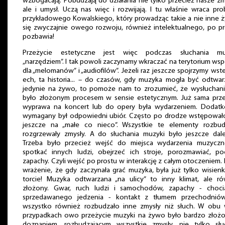
wzbogacają. Pobudzają do działania nie tylko przecież nasze zm
ale i umysł. Uczą nas więc i rozwijają. I tu właśnie wraca pr
przykładowego Kowalskiego, który prowadząc takie a nie inne ż
się zwyczajnie owego rozwoju, również intelektualnego, po p
pozbawia!
Przeżycie estetyczne jest więc podczas słuchania mu
„narzędziem”. I tak powoli zaczynamy wkraczać na terytorium ws
dla „melomanów” i „audiofilów”. Jeżeli raz jeszcze spojrzymy wst
ech, ta historia... – do czasów, gdy muzyka mogła być odtwa
jedynie na żywo, to pomoże nam to zrozumieć, że wysłuchanie
było złożonym procesem w sensie estetycznym. Już sama prze
wyprawa na koncert lub do opery była wydarzeniem. Dodat
wymagany był odpowiedni ubiór. Często po drodze wstępowało
jeszcze na „małe co nieco”. Wszystkie te elementy rozbudz
rozgrzewały zmysły. A do słuchania muzyki było jeszcze dale
Trzeba było przecież wejść do miejsca wydarzenia muzyczn
spotkać innych ludzi, obejrzeć ich stroje, porozmawiać, po
zapachy. Czyli wejść po prostu w interakcję z całym otoczeniem
wrażenie, że gdy zaczynała grać muzyka, była już tylko wisien
torcie! Muzyka odtwarzana „na ulicy” to inny klimat, ale ró
złożony. Gwar, ruch ludzi i samochodów, zapachy - choci
sprzedawanego jedzenia - kontakt z tłumem przechodnió
wszystko również rozbudzało inne zmysły niż słuch. W obu 
przypadkach owo przeżycie muzyki na żywo było bardzo złoż
doznaniem, rozbudzającym wszystkie zmysły, nie tylko słu