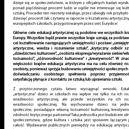
dzieje się w społeczeństwie, w którym z oficjalnych badań wynik
ponad pięćdziesiąt procent ludzi w ogóle nie interesuje się kult
sztuką. Proceder ten niestety eskaluje, przez ubiegły rok przybył
dziesięć procent! Jak czytamy w raporcie o kształceniu artystycz
europejskich szkołach, przygotowanym przez sieć Eurydice:
Główne cele edukacji artystycznej są podobne we wszystkich kr
Europy. Wszystkie bądź prawie wszystkie kraje uznają za podst
cel kształtowanie następujących umiejętności i postaw: „umiejęt
artystyczne, wiedza i rozumienie sztuki”, „krytyczny odbiór szt
„dziedzictwo kulturowe”, „osobista ekspresja/wyrażanie siebie/wł
tożsamości”, „różnorodność kulturowa” i „kreatywność”. W zna
większości krajów edukacja artystyczna ma na celu również r
osobisty, ponieważ sprzyja budowaniu umiejętności społecznych
doświadczaniu osobistego spełnienia poprzez przyjemno
satysfakcję płynące z kontaktu ze sztuką lub uprawiania sztuki.
Z przytoczonego cytatu łatwo wyciągnąć wnioski. Eduk
„artystyczna” dzieci w szkołach ma wpływ nie tylko na ich r
wrażliwości artystycznej, ale przede wszystkim na ich ro
wrażliwości społecznej. Na wychowanie dzieci na jedno
społeczne, posiadające własną tożsamość kulturową, kreatywn
zdolność krytycznego patrzenia! Taka jednostka jest budulcem si
społeczeństwa, gdzie kultura i sztuka jest spoiwem łączącym
całość. Wydawanie publicznych pieniędzy na edukację artystyc