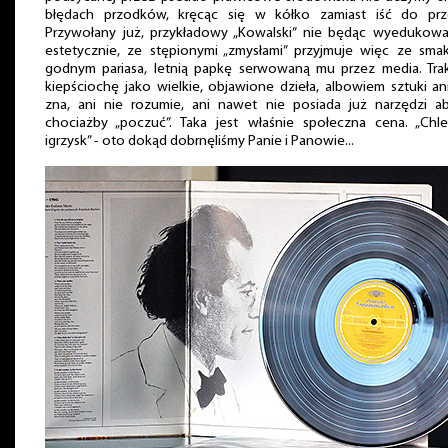
błędach przodków, kręcąc się w kółko zamiast iść do prz
Przywołany już, przykładowy „Kowalski” nie będąc wyedukow
estetycznie, ze stępionymi „zmysłami” przyjmuje więc ze sma
godnym pariasa, letnią papkę serwowaną mu przez media. Trak
kiepściochę jako wielkie, objawione dzieła, albowiem sztuki an
zna, ani nie rozumie, ani nawet nie posiada już narzędzi ab
chociażby „poczuć”. Taka jest właśnie społeczna cena. „Chle
igrzysk” - oto dokąd dobrnęliśmy Panie i Panowie...