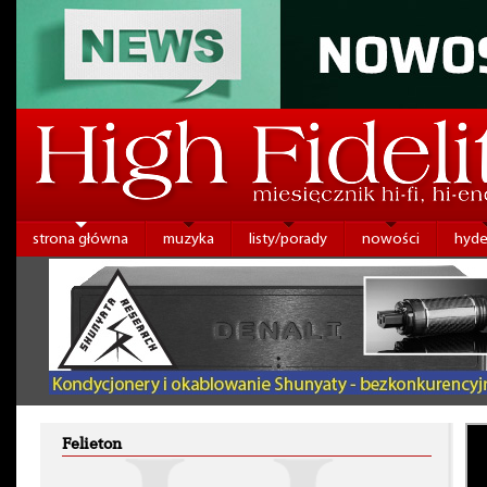
strona główna
muzyka
listy/porady
nowości
hyde
Felieton