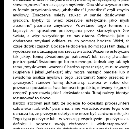
słowem „noesis” oznaczającym myślenie. Obu słów używano rów
w formie przymiotnikowej „aisthetikos” i „noetikos” czyli zmysł
myślowy. Znaczenia należy szukać w sensie dosłownym 
greckich, byłyby to więc: przeżycie estetyczne, jako myśl
„rozumne” poznanie zmysłowe. Powstanie tego terminu na
kojarzyć ze sposobem postrzegania przez starożytnych Gr
świata, a więc wszystkiego co nas otacza. Człowiek, jako is
obdarzona zmysłami odbiera za ich pomocą bodźce. Widzi, sły
czuje dotyk i zapach. Bodźce te docierają do mózgu i tam dają „ja
wyobrażenie otaczającej nas rzeczywistości. Wrażenie estetyczne
tak jakby, formą „świadomego patrzenia”, lub raczej „świado
postrzegania”. Świadomego bo rozumnego. Jednak aby tak było
temu „zmysłowemu wrażeniu”, bardzo upraszczając, musi towarz
skupienie i jakaś „refleksja”, aby mogła nastąpić bardziej lub 
świadoma analiza myślowa tego „zdarzenia”. Samo przecież s
„przeżycie”, stanowi formę dokonaną, zawiera w sobie ele
poznania i posiadania świadomości tego faktu, mówimy że „prze
czegoś” pozostawia jakieś doświadczenia. Tutaj należy identy
rozumować to słowo.
Bardzo istotnym jest fakt, że pojęcie to określało proces „intera
człowieka i „obiektu” poznania, a nie wartościowanie tego obi
oznacza to, że przeżycie estetyczne może być zarówno miłe jak i
Tego typu przeżycie lub - w szerszej perspektywie - przeżycia z 
definicji i poprzez swoją złożoność i wieloetapowość