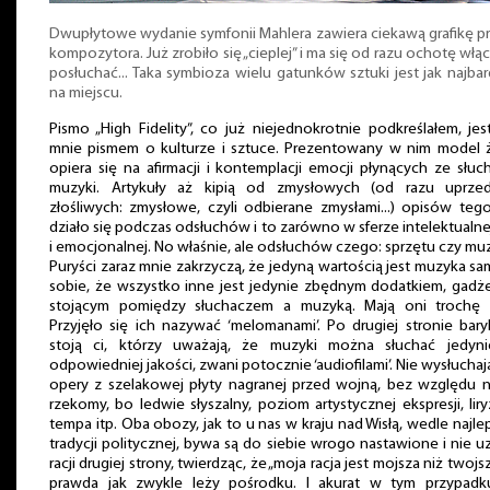
Dwupłytowe wydanie symfonii Mahlera zawiera ciekawą grafikę pr
kompozytora. Już zrobiło się „cieplej” i ma się od razu ochotę włąc
posłuchać... Taka symbioza wielu gatunków sztuki jest jak najbar
na miejscu.
Pismo „High Fidelity”, co już niejednokrotnie podkreślałem, jes
mnie pismem o kulturze i sztuce. Prezentowany w nim model ż
opiera się na afirmacji i kontemplacji emocji płynących ze słuc
muzyki. Artykuły aż kipią od zmysłowych (od razu uprze
złośliwych: zmysłowe, czyli odbierane zmysłami...) opisów teg
działo się podczas odsłuchów i to zarówno w sferze intelektualnej
i emocjonalnej. No właśnie, ale odsłuchów czego: sprzętu czy mu
Puryści zaraz mnie zakrzyczą, że jedyną wartością jest muzyka s
sobie, że wszystko inne jest jedynie zbędnym dodatkiem, gad
stojącym pomiędzy słuchaczem a muzyką. Mają oni trochę ra
Przyjęło się ich nazywać ‘melomanami’. Po drugiej stronie bar
stoją ci, którzy uważają, że muzyki można słuchać jedyn
odpowiedniej jakości, zwani potocznie ‘audiofilami’. Nie wysłuchaj
opery z szelakowej płyty nagranej przed wojną, bez względu n
rzekomy, bo ledwie słyszalny, poziom artystycznej ekspresji, lir
tempa itp. Oba obozy, jak to u nas w kraju nad Wisłą, wedle najle
tradycji politycznej, bywa są do siebie wrogo nastawione i nie u
racji drugiej strony, twierdząc, że „moja racja jest mojsza niż twojsz
prawda jak zwykle leży pośrodku. I akurat w tym przypadku