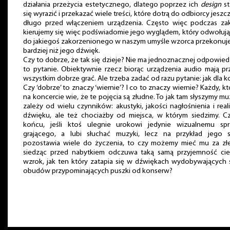
działania przeżycia estetycznego, dlatego poprzez ich
design
st
się wyrazić i przekazać wiele treści, które dotrą do odbiorcy jeszc
długo przed włączeniem urządzenia. Często więc podczas za
kierujemy się więc podświadomie jego wyglądem, który odwołują
do jakiegoś zakorzenionego w naszym umyśle wzorca przekonuj
bardziej niż jego dźwięk.
Czy to dobrze, że tak się dzieje? Nie ma jednoznacznej odpowied
to pytanie. Obiektywnie rzecz biorąc urządzenia audio mają p
wszystkim dobrze grać. Ale trzeba zadać od razu pytanie: jak dla 
Czy ‘dobrze’ to znaczy ‘wiernie’? I co to znaczy wiernie? Każdy, kt
na koncercie wie, że te pojęcia są złudne. To jak tam słyszymy m
zależy od wielu czynników: akustyki, jakości nagłośnienia i reali
dźwięku, ale też chociażby od miejsca, w którym siedzimy. C
końcu, jeśli ktoś ulegnie urokowi jedynie wizualnemu spr
grającego, a lubi słuchać muzyki, lecz na przykład jego s
pozostawia wiele do życzenia, to czy możemy mieć mu za złe
siedząc przed nabytkiem odczuwa taką samą przyjemność cie
wzrok, jak ten który zatapia się w dźwiękach wydobywających 
obudów przypominających puszki od konserw?