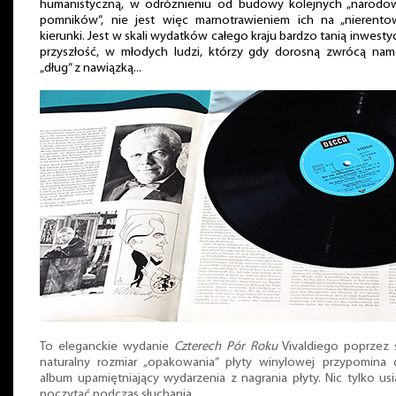
humanistyczną, w odróżnieniu od budowy kolejnych „narodo
pomników”, nie jest więc marnotrawieniem ich na „nierento
kierunki. Jest w skali wydatków całego kraju bardzo tanią inwesty
przyszłość, w młodych ludzi, którzy gdy dorosną zwrócą nam
„dług” z nawiązką...
To eleganckie wydanie
Czterech Pór Roku
Vivaldiego poprzez 
naturalny rozmiar „opakowania” płyty winylowej przypomina 
album upamiętniający wydarzenia z nagrania płyty. Nic tylko usi
poczytać podczas słuchania