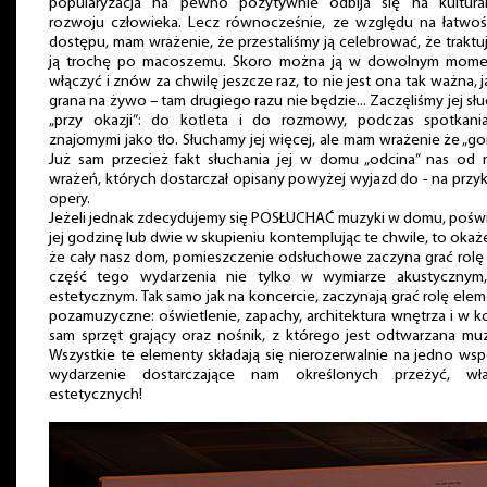
popularyzacja na pewno pozytywnie odbija się na kultura
rozwoju człowieka. Lecz równocześnie, ze względu na łatwość
dostępu, mam wrażenie, że przestaliśmy ją celebrować, że trakt
ją trochę po macoszemu. Skoro można ją w dowolnym mome
włączyć i znów za chwilę jeszcze raz, to nie jest ona tak ważna, j
grana na żywo – tam drugiego razu nie będzie... Zaczęliśmy jej sł
„przy okazji”: do kotleta i do rozmowy, podczas spotkani
znajomymi jako tło. Słuchamy jej więcej, ale mam wrażenie że „gor
Już sam przecież fakt słuchania jej w domu „odcina” nas od 
wrażeń, których dostarczał opisany powyżej wyjazd do - na przyk
opery.
Jeżeli jednak zdecydujemy się POSŁUCHAĆ muzyki w domu, pośw
jej godzinę lub dwie w skupieniu kontemplując te chwile, to okaże
że cały nasz dom, pomieszczenie odsłuchowe zaczyna grać rolę
część tego wydarzenia nie tylko w wymiarze akustycznym,
estetycznym. Tak samo jak na koncercie, zaczynają grać rolę ele
pozamuzyczne: oświetlenie, zapachy, architektura wnętrza i w 
sam sprzęt grający oraz nośnik, z którego jest odtwarzana mu
Wszystkie te elementy składają się nierozerwalnie na jedno ws
wydarzenie dostarczające nam określonych przeżyć, wła
estetycznych!