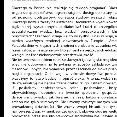
Dlaczego w Polsce nie realizuje się takiego programu? Dlac
otępia się społeczeństwo, ograniczając mu dostęp do kultury i s
od poziomu podstawówki do etapu studiów wyższych włącz
Dlaczego komuś zależy na kształceniu technicznie wyedukowan
bądź raczej wyszkolonych, analfabetów? Ludzi o szczegółow
specjalistycznej wiedzy, lecz wąskich perspektywach i blis
horyzontach? Dlaczego dzieje się to wszystko u nas w kraju,
bardzo wyraźnych tendencji odwrotnych w Europie i Amer
Paradoksalnie w krajach tych chętniej się obecnie zatrudnia wł
humanistów, a nie inżynierów, których jest na pęczki, a ich edukac
względu na ilość niekoniecznie przedstawia jakość.
Nie jestem zwolennikiem teorii spiskowych i jedynej słusznej ideo
więc nie odpowiem na te pytania w sposób zakładający z
masonów i innych, nie wymienię przez szacunek do słowa pisa
nacji i organizacji. O ile więc w zakresie domysłów pozost
przyczyny, to łatwo będzie mi opisać efekty. A te już widać i n
dalszą eskalację nie będzie trzeba czekać długo. Faktem bowiem 
iż posiadamy społeczeństwo słabe, pozbawione insty
obywatelskiego, obojętne na kwestie społeczne, gospodar
dające się prowadzić jak baranek na rzeź, łudzone obietnica
ambon nie tylko sejmowych. Nie umiemy rozliczyć naszych wła
prowadzonej działalności. Nie znamy swojej historii, nie tylk
najnowszej. Żyjąc w sienkiewiczowskiej, bajkowej ułudzie wielk
podsycanej przez pseudo-prawicowe środowiska nie uczymy si