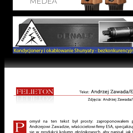
omysł na ten tekst był prosty: zaproponowałem 
Andrzejowi Zawadzie, właścicielowi firmy ESA, specjalizu
się w produkcji kolumn głośnikowych, aby napisał, jak 