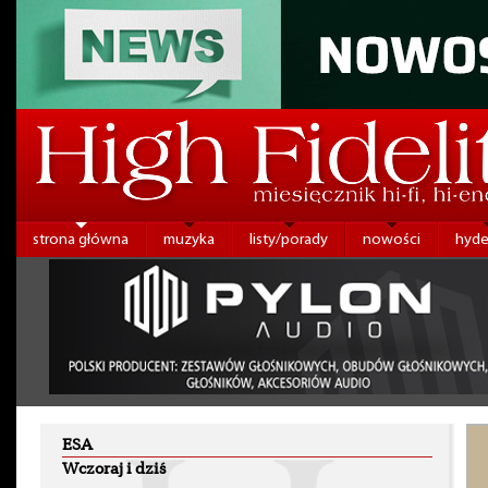
strona główna
muzyka
listy/porady
nowości
hyde
ESA
Wczoraj i dziś