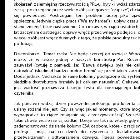
skojarzeń z siermiężną rzeczywistością PRL-u, były - i wciąż zdarza
że są - postrzegane przez wiele osób jako gorsze, "głupsze", chci
się powiedzieć. Postrzegam ten problem raczej jako zjaw
społeczne. Jedynie ciężka praca ("We try harder") i upływ czasu
stanie zmienić takie nastawienie. Co ciekawe, w ciągu ostatnich 
lat zaczynam dostrzegać objawy wręcz przeciwnego podejścia: 
więcej osób jest wręcz dumnych z tego, że polskie produkty tak i
podobają.
Dziennikarze... Temat rzeka. Nie będę szerzej go rozwijał. Ws
może, że w teście jednej z naszych konstrukcji Pan Recen
zauważył (cytuję z pamięci), że: "Barwa dźwięku była nie ca
naturalna" (skądinąd bardzo trudno bronić się przed takim zarzu
Dodał jednak: "Jednakże te same kolumny podłączone do syste
siedzibie dystrybutora brzmiały już całkiem naturalnie". Ciekawe,
jest wartość poznawcza takiego testu dla nieznającego ko
czytelnika.
Jak państwo widzą, dzień powszedni polskiego producenta a
usłany różami nie jest. Czy są więc jakieś momenty, które mo
wynagrodzić to ciągłe zmaganie się z rzeczywistością? Szczęśl
takie chwile wcale nie są rzadkie. Dzieje sie tak np. wtedy, gdy
zademonstrować działanie kolumn ESA osobom, które - z racji s
profesji - mają na co dzień do czynienia z kształtowan
przetwarzaniem i odtwarzaniem dźwięku. Trzeba powiedzieć