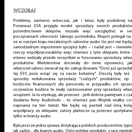
WCZORAJ
Problemy, zarówno wówczas, jak i teraz, były podobnej nat
Ponieważ ESA przyjęła model sprzedaży swoich produktó
pośrednictwem sklepów, musiała więc uwzględnić w sw
poczynaniach obecność takiego pośrednika. Kłopot polegał na
że w naszym kraju niezależnych salonów audio (to jest nie będ
samodzielnym importerem sprzętu) było – i nadal jest – niewiele.
rzeczy współpracowaliśmy więc również z tymi sklepami, które
interes widziały przede wszystkim w forsowaniu sprzedaży wła
produktów. Wielokrotnie docierały do mnie opowieści, ja
właściciel salonu zwracał się do załogi słowami: "Dość już sprzedal
tej ESY, pora wziąć się za nasze kolumny". Zresztą były też
sposoby redukowania sprzedaży "cudzych" produktów, np. 
bodźców finansowych dla personelu w przypadku ich sprzed
oczywiście bodźce te miały zastosowanie przy sprzedaży włas
urządzeń. Ja tu utyskuję, ale przecież - jeśli dobrze pamiętam z c
działania firmy Audioholic - to również pan Wojtek miałby c
napisania na ten temat. Nie będę się pastwił nad inną bolą
współpracy ze sklepami: zatory płatnicze są przecież spotykan
tylko w branży audio.
Była jeszcze jedna sprawa dotykająca polskich producentów, typ
jak sądzę - dla branży audio. Otóż polskie produkty, z racji niedo