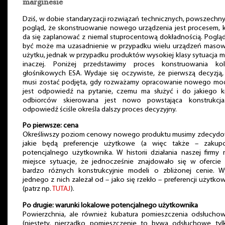
marginesie
Dziś, w dobie standaryzacji rozwiązań technicznych, powszechny
pogląd, że skonstruowanie nowego urządzenia jest procesem, 
da się zaplanować z niemal stuprocentową dokładnością. Poglą
być może ma uzasadnienie w przypadku wielu urządzeń maso
użytku, jednak w przypadku produktów wysokiej klasy sytuacja m
inaczej. Poniżej przedstawimy proces konstruowania ko
głośnikowych ESA. Wydaje się oczywiste, że pierwszą decyzją,
musi zostać podjęta, gdy rozważamy opracowanie nowego mod
jest odpowiedź na pytanie, czemu ma służyć i do jakiego k
odbiorców skierowana jest nowo powstająca konstrukcja
odpowiedź ściśle określa dalszy proces decyzyjny.
Po pierwsze: cena
Określiwszy poziom cenowy nowego produktu musimy zdecydo
jakie będą preferencje użytkowe (a więc także – zakup
potencjalnego użytkownika. W historii działania naszej firmy 
miejsce sytuacje, że jednocześnie znajdowało się w ofercie 
bardzo różnych konstrukcyjnie modeli o zbliżonej cenie. W
jednego z nich zależał od – jako się rzekło – preferencji użytko
(patrz np.
TUTAJ
).
Po drugie: warunki lokalowe potencjalnego użytkownika
Powierzchnia, ale również kubatura pomieszczenia odsłucho
(niestety, nierzadko pomieszczenie to bywa odsłuchowe tyl