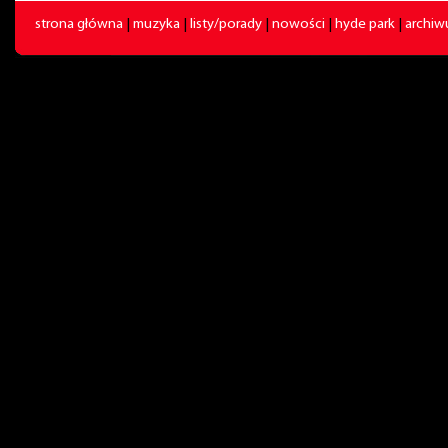
strona główna
|
muzyka
|
listy/porady
|
nowości
|
hyde park
|
archi