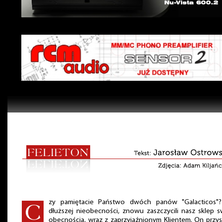
zy pamiętacie Państwo dwóch panów "Galacticos"
dłuższej nieobecności, znowu zaszczycili nasz sklep s
obecnością, wraz z zaprzyjaźnionym Klientem. On przys