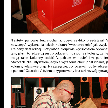
Niestety, panowie bez słuchania, dosyć szybko przedstawili "
kosztorys" wykonania takich kolumn "własnoręcznie", jak zwykl
1/4 ceny detalicznej. Oczywiście cierpliwie wysłuchałem opowie
tym, jakim to zdziercą jest producent i już po raz kolejny, za il
mogą takie kolumny zrobić "z palcem w nosie" i w paru in
otworach. Nie usłyszałem jedynie wyrażenia chęci posłuchania, j
kolumny właściwie grają. Na szczęście, po rocznych doświadczen
z panami "Galacticos" byłem przygotowany i na taki rozwój sytuacj