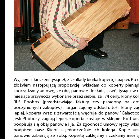
Wyjąłem z kieszeni tysiąc zł, z szuflady biurka kopertę i papier. Po
złożyłem następującą propozycję: wkładam do koperty pieniąd
sporządzamy umowę, że obaj panowie dokładają swój tysiąc i w c
miesiąca przywiozą wykonane przez siebie, za 1/4 ceny, klony k
RLS Phobos (przedstawiając faktury czy paragony na d
poczynionych zakupów) i organizujemy odsłuch. Jeśli klony zag
lepiej, koperta wraz z zawartością wędruje do panów "Galactico
jeśli Phobosy zagrają lepiej, koperta zostaje w sklepie. Pod u
podpisują się obaj panowie i ja. Za zgodność umowy ręczy wła
podpisem nasz Klient a jednocześnie ich kolega. Kopię u
panowie zabierają ze sobą. Kopertę zaklejamy i czekamy miesią