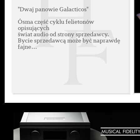
"Dwaj panowie Galacticos"
Ósma część cyklu felietonów
opisujących
świat audio od strony sprzedawcy.
Bycie sprzedawcą może być naprawdę
fajne…