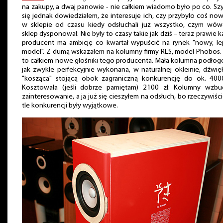
na zakupy, a dwaj panowie - nie całkiem wiadomo było po co. Sz
się jednak dowiedziałem, że interesuje ich, czy przybyło coś n
w sklepie od czasu kiedy odsłuchali już wszystko, czym wów
sklep dysponował. Nie były to czasy takie jak dziś – teraz prawie 
producent ma ambicję co kwartał wypuścić na rynek "nowy, le
model". Z dumą wskazałem na kolumny firmy RLS, model Phobos. 
to całkiem nowe głośniki tego producenta. Mała kolumna podłog
jak zwykle perfekcyjnie wykonana, w naturalnej okleinie, dźwię
"kosząca" stojącą obok zagraniczną konkurencję do ok. 4000
Kosztowała (jeśli dobrze pamiętam) 2100 zł. Kolumny wzbud
zainteresowanie, a ja już się cieszyłem na odsłuch, bo rzeczywiśc
tle konkurencji były wyjątkowe.