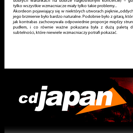
dobrych warunkach na dobrze nagłośnionym koncercie) – gd
tylko wszystkie wzmacniacze miały tylko takie problemy...
Akordeon pojawiający się w niektórych utworach pięknie „oddych
jego brzmienie było bardzo naturalne. Podobnie było z gitarą, któr
jak kontrabas zachowywała odpowiednie proporcje między strun
pudłem, i co równie ważne pokazana była z dużą paletą det
subtelności, które niewiele wzmacniaczy potrafi pokazać.