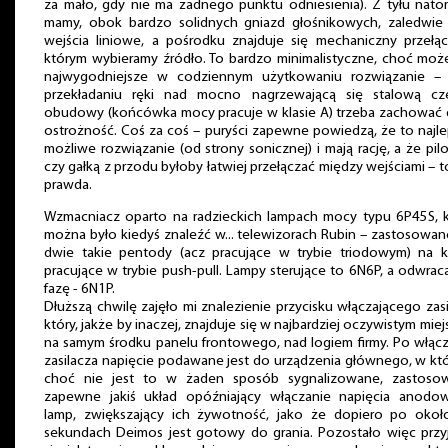
za mało, gdy nie ma żadnego punktu odniesienia). Z tyłu nato
mamy, obok bardzo solidnych gniazd głośnikowych, zaledwie
wejścia liniowe, a pośrodku znajduje się mechaniczny przełąc
którym wybieramy źródło. To bardzo minimalistyczne, choć moż
najwygodniejsze w codziennym użytkowaniu rozwiązanie – 
przekładaniu ręki nad mocno nagrzewającą się stalową czę
obudowy (końcówka mocy pracuje w klasie A) trzeba zachować
ostrożność. Coś za coś – puryści zapewne powiedzą, że to najl
możliwe rozwiązanie (od strony sonicznej) i mają rację, a że pil
czy gałką z przodu byłoby łatwiej przełączać między wejściami – t
prawda.
Wzmacniacz oparto na radzieckich lampach mocy typu 6P45S, 
można było kiedyś znaleźć w... telewizorach Rubin – zastosowa
dwie takie pentody (acz pracujące w trybie triodowym) na k
pracujące w trybie push-pull. Lampy sterujące to 6N6P, a odwrac
fazę - 6N1P.
Dłuższą chwilę zajęło mi znalezienie przycisku włączającego zasi
który, jakże by inaczej, znajduje się w najbardziej oczywistym miej
na samym środku panelu frontowego, nad logiem firmy. Po włąc
zasilacza napięcie podawane jest do urządzenia głównego, w kt
choć nie jest to w żaden sposób sygnalizowane, zastoso
zapewne jakiś układ opóźniający włączanie napięcia anodo
lamp, zwiększający ich żywotność, jako że dopiero po okoł
sekundach Deimos jest gotowy do grania. Pozostało więc przy