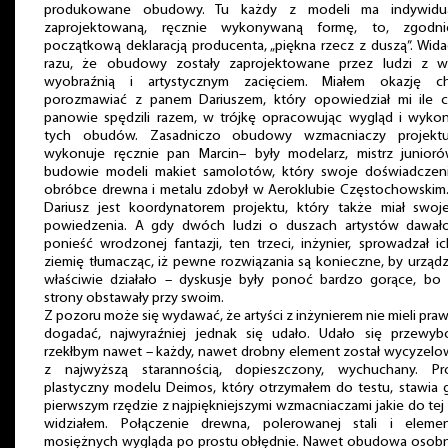
produkowane obudowy. Tu każdy z modeli ma indywidua
zaprojektowaną, ręcznie wykonywaną formę, to, zgodn
początkową deklaracją producenta, „piękna rzecz z duszą”. Wid
razu, że obudowy zostały zaprojektowane przez ludzi z wi
wyobraźnią i artystycznym zacięciem. Miałem okazję ch
porozmawiać z panem Dariuszem, który opowiedział mi ile c
panowie spędzili razem, w trójkę opracowując wygląd i wyko
tych obudów. Zasadniczo obudowy wzmacniaczy projektu
wykonuje ręcznie pan Marcin– były modelarz, mistrz junior
budowie modeli makiet samolotów, który swoje doświadczen
obróbce drewna i metalu zdobył w Aeroklubie Częstochowskim
Dariusz jest koordynatorem projektu, który także miał swo
powiedzenia. A gdy dwóch ludzi o duszach artystów dawało
ponieść wrodzonej fantazji, ten trzeci, inżynier, sprowadzał i
ziemię tłumacząc, iż pewne rozwiązania są konieczne, by urząd
właściwie działało – dyskusje były ponoć bardzo gorące, bo
strony obstawały przy swoim.
Z pozoru może się wydawać, że artyści z inżynierem nie mieli praw
dogadać, najwyraźniej jednak się udało. Udało się przewyb
rzekłbym nawet – każdy, nawet drobny element został wycyzel
z najwyższą starannością, dopieszczony, wychuchany. Pro
plastyczny modelu Deimos, który otrzymałem do testu, stawia
pierwszym rzędzie z najpiękniejszymi wzmacniaczami jakie do tej
widziałem. Połączenie drewna, polerowanej stali i eleme
mosiężnych wygląda po prostu obłędnie. Nawet obudowa osob