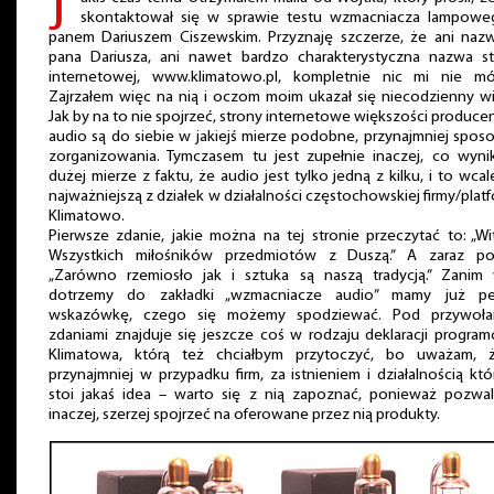
J
skontaktował się w sprawie testu wzmacniacza lampowe
panem Dariuszem Ciszewskim. Przyznaję szczerze, że ani naz
pana Dariusza, ani nawet bardzo charakterystyczna nazwa s
internetowej, www.klimatowo.pl, kompletnie nic mi nie mów
Zajrzałem więc na nią i oczom moim ukazał się niecodzienny w
Jak by na to nie spojrzeć, strony internetowe większości produc
audio są do siebie w jakiejś mierze podobne, przynajmniej spo
zorganizowania. Tymczasem tu jest zupełnie inaczej, co wyn
dużej mierze z faktu, że audio jest tylko jedną z kilku, i to wcal
najważniejszą z działek w działalności częstochowskiej firmy/plat
Klimatowo.
Pierwsze zdanie, jakie można na tej stronie przeczytać to: „W
Wszystkich miłośników przedmiotów z Duszą.” A zaraz po
„Zarówno rzemiosło jak i sztuka są naszą tradycją.” Zanim
dotrzemy do zakładki „wzmacniacze audio” mamy już p
wskazówkę, czego się możemy spodziewać. Pod przywoła
zdaniami znajduje się jeszcze coś w rodzaju deklaracji progra
Klimatowa, którą też chciałbym przytoczyć, bo uważam, 
przynajmniej w przypadku firm, za istnieniem i działalnością któ
stoi jakaś idea – warto się z nią zapoznać, ponieważ pozwa
inaczej, szerzej spojrzeć na oferowane przez nią produkty.