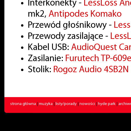
Interkonekty -
LessLoss A
mk2,
Antipodes Komako
Przewód głośnikowy -
Les
Przewody zasilające -
LessL
Kabel USB:
AudioQuest Ca
Zasilanie:
Furutech TP-609
Stolik:
Rogoz Audio 4SB2N
strona główna
|
muzyka
|
listy/porady
|
nowości
|
hyde park
|
archi