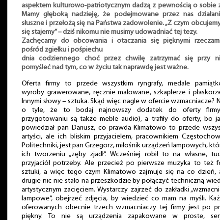
aspektem kulturowo-patriotycznym dadzą z pewnością o sobie 
Mamy głęboką nadzieję, że podejmowane przez nas działani
słuszne i przełożą się na Państwa zadowolenie. „Z czym obcujem
się stajemy” – dziś nikomu nie musimy udowadniać tej tezy.
Zachęcamy do obcowania i otaczania się pięknymi rzeczami
pośród zgiełku i pośpiechu
dnia codziennego choć przez chwilę zatrzymać się przy ni
pomyśleć nad tym, co w życiu tak naprawdę jest ważne.
Oferta firmy to przede wszystkim ryngrafy, medale pamiątk
wyroby grawerowane, ręcznie malowane, szkaplerze i płaskorz
Innymi słowy – sztuka. Skąd więc nagle w ofercie wzmacniacze? 
o tyle, że to bodaj najnowszy dodatek do oferty firm
przygotowaniu są także meble audio), a trafiły do oferty, bo j
powiedział pan Dariusz, co prawda Klimatowo to przede wszy
artyści, ale ich bliskim przyjacielem, pracownikiem Częstochow
Politechniki, jest pan Grzegorz, miłośnik urządzeń lampowych, któ
ich tworzeniu „zęby zjadł”. Wcześniej robił to na własne, tu
przyjaciół potrzeby. Ale przecież po pierwsze muzyka to też 
sztuki, a więc tego czym Klimatowo zajmuje się na co dzień,
drugie nic nie stało na przeszkodzie by połączyć techniczną wie
artystycznym zacięciem. Wystarczy zajrzeć do zakładki „wzmacn
lampowe”, obejrzeć zdjęcia, by wiedzieć co mam na myśli. Ka
oferowanych obecnie trzech wzmacniaczy tej firmy jest po p
piękny. To nie są urządzenia zapakowane w proste, sery