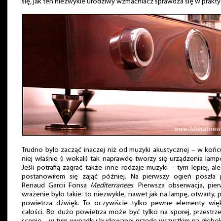
się, jak ten niezwykle urodziwy wzmacniacz sprawdza się w prakty
Trudno było zacząć inaczej niż od muzyki akustycznej – w koń
niej właśnie (i wokali) tak naprawdę tworzy się urządzenia lam
Jeśli potrafią zagrać także inne rodzaje muzyki – tym lepiej, al
postanowiłem się zająć później. Na pierwszy ogień poszła 
Renaud Garcii Fonsa
Mediterranees
. Pierwsza obserwacja, pie
wrażenie było takie: to niezwykle, nawet jak na lampę, otwarty, 
powietrza dźwięk. To oczywiście tylko pewne elementy więk
całości. Bo dużo powietrza może być tylko na sporej, przestrz