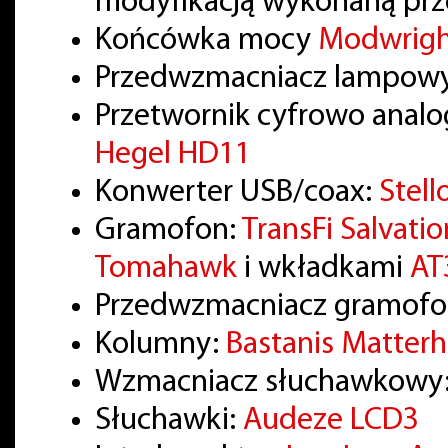
modyfikacją wykonaną prze
Końcówka mocy
Modwrig
Przedwzmacniacz lampow
Przetwornik cyfrowo anal
Hegel HD11
Konwerter USB/coax:
Stell
Gramofon:
TransFi Salvatio
Tomahawk
i wkładkami
AT
Przedwzmacniacz gramof
Kolumny:
Bastanis Matter
Wzmacniacz słuchawkowy
Słuchawki:
Audeze LCD3