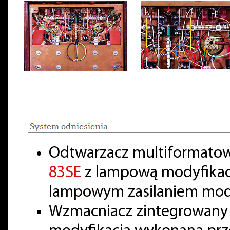
Odtwarzacz multiformatow
83SE
z lampową modyfikacj
lampowym zasilaniem mod
Wzmacniacz zintegrowan