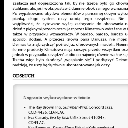
zasilacza jest dopieszczona tak, by nie trzeba było go chow
stolikiem, ale, jeśli wola, postawić dumnie obok samego wzmacnia
Po wypakowaniu obydwu elementów z pancernej skrzyni wyłoż
pianką, długo syciłem oczy urodą tego urządzenia. Nie
wątpliwości, że cytowane wyżej zachęcanie do obcowania n
dzień z pięknymi przedmiotami jest przez Klimatowo wdrażane w 
także w przypadku wzmacniaczy. W bardzo, bardzo, bardzo u
sposób, dodam. A przecież (słowa pana Dariusza, nie moje
Deimos to „najbrzydszy” pośród już oferowanych modeli... Niemni
ile inne produkty Klimatowa mają cieszyć przede wszystkim ocz
jednak w przypadku urządzeń audio co najmniej równie ważne są 
Trzeba więc było skończyć „wgapianie się” i podłączyć Deimo
nadzieją, że uszy będą równie ukontentowane jak oczy.
ODSŁUCH
Nagrania wykorzystane w teście
The Ray Brown Trio,
Summer Wind
, Concord Jazz,
CCD-4426, CD/FLAC.
Eva Cassidy,
Eva by heart
, Blix Street 410047,
CD/FLAC.