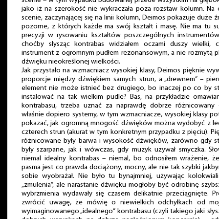
scenie – w tym wypadku budowanej przede wszystkim na głębo
jako iż na szerokość nie wykraczała poza rozstaw kolumn. Na
scenie, zaczynającej się na linii kolumn, Deimos pokazuje duże ź
pozorne, z których każde ma swój kształt i masę. Nie ma tu s
precyzji w rysowaniu kształtów poszczególnych instrumentów
choćby słysząc kontrabas widziałem oczami duszy wielki, c
instrument z ogromnym pudłem rezonansowym, a nie rozmytą 
dźwięku nieokreślonej wielkości.
Jak przystało na wzmacniacz wysokiej klasy, Deimos pięknie wy
proporcje między dźwiękiem samych strun, a „drewnem” – pie
element nie może istnieć bez drugiego, bo inaczej po co by s
instalować na tak wielkim pudle? Bas, na przykładzie omawi
kontrabasu, trzeba uznać za naprawdę dobrze różnicowany 
właśnie dopiero systemy, w tym wzmacniacze, wysokiej klasy pot
pokazać, jak ogromną mnogość dźwięków można wydobyć z le
czterech strun (akurat w tym konkretnym przypadku z pięciu). Pi
różnicowane były barwa i wysokość dźwięków, zarówno gdy s
były szarpane, jak i wówczas, gdy muzyk używał smyczka. S
niemal idealny kontrabas – niemal, bo odnosiłem wrażenie, ż
pasma jest co prawda dociążony, mocny, ale nie tak szybki jakb
sobie wyobrażał. Nie było tu bynajmniej, używając kolokwial
„zmulenia”, ale narastanie dźwięku mogłoby być odrobinę szybs
wybrzmienia wydawały się czasem delikatnie przeciągnięte. P
zwrócić uwagę, że mówię o niewielkich odchyłkach od mo
wyimaginowanego „idealnego” kontrabasu (czyli takiego jaki sły