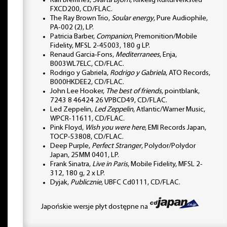
Kari Bremnes,
Svarta Bjorn
, Kirkelig Kulturverksted
FXCD200, CD/FLAC.
The Ray Brown Trio,
Soular energy
, Pure Audiophile,
PA-002 (2), LP.
Patricia Barber,
Companion
, Premonition/Mobile
Fidelity, MFSL 2-45003, 180 g LP.
Renaud Garcia-Fons,
Mediterranees
, Enja,
B003WL7ELC, CD/FLAC.
Rodrigo y Gabriela,
Rodrigo y Gabriela
, ATO Records,
B000HKDEE2, CD/FLAC.
John Lee Hooker,
The best of friends
, pointblank,
7243 8 46424 26 VPBCD49, CD/FLAC.
Led Zeppelin,
Led Zeppelin
, Atlantic/Warner Music,
WPCR-11611, CD/FLAC.
Pink Floyd,
Wish you were here
, EMI Records Japan,
TOCP-53808, CD/FLAC.
Deep Purple,
Perfect Stranger
, Polydor/Polydor
Japan, 25MM 0401, LP.
Frank Sinatra,
Live in Paris
, Mobile Fidelity, MFSL 2-
312, 180 g, 2 x LP.
Dyjak,
Publicznie
, UBFC Cd0111, CD/FLAC.
Japońskie wersje płyt dostępne na