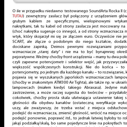
O ile w przypadku niedawno testowanego SoundArta Rocka II (c
TUTAJ
) zewnętrzny zasilacz był połączony z urządzeniem gł
grubym kablem ze specyficznymi, wielopinowymi wtyka
nakrętkami, tak tu kabel od strony zasilacza jest mocowany na 
(choć nakrętka sugeruje co innego), a od strony wzmacniacza
wtyk, który skojarzył mi się ze złączem euro. Oczywiście nie je
SCART, ale złącze o podobnym do niego kształcie, dodat
dociskane zapinką. Deimos pewnymi rozwiązaniami przypo
wzmacniacze „starej daty” i nie ma to być bynajmniej okreś
pejoratywne. Weźmy choćby front urządzenia – mamy tu dwa pokr
czyli zapewne potencjometr i selektor wejść, jak przyzwyczaił
większość współczesnych konstrukcji. Nie do końca – to
potencjometry, po jednym dla każdego kanału – to rozwiązanie, 
pojawia się w wyszukanych japońskich wzmacniaczach lampo
(choćby w znakomitym ATM300 Air Tighta), ale także np. w ukraiń
lampowcach (miałem kiedyś takiego Abraxasa). Jedyne malu
zastrzeżenie, a może raczej sugestia do twórców – przydałob
cokolwiek, choćby prosta skala ułatwiająca ustawienie takiej 
głośności dla obydwu kanałów (ostateczną weryfikacje wyko
uszy, ale zważywszy, że trzeba wstać z miejsca odsłuchow
podejść do wzmacniacza, zmienić głośność, wrócić na miejsce oc
podejść ponownie, poprawić itd., to jednak łatwiej byłoby to ro
jakąś podziałką/skalą, bo same pojedyncze linie na pokrętłach to