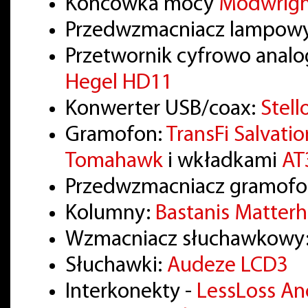
Końcówka mocy
Modwrig
Przedwzmacniacz lampow
Przetwornik cyfrowo anal
Hegel HD11
Konwerter USB/coax:
Stell
Gramofon:
TransFi Salvatio
Tomahawk
i wkładkami
AT
Przedwzmacniacz gramof
Kolumny:
Bastanis Matter
Wzmacniacz słuchawkowy
Słuchawki:
Audeze LCD3
Interkonekty -
LessLoss A