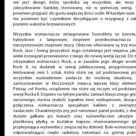
nie jest design, który spodoba się wszystkim, ale teraz 
zdecydowanie bardziej stonowany, niż w pierwszej wersji, 
powinien przypaść do gustu większej ilości osób. W każdym razie 
nie powinien być czynnikiem decydującym o rezygnacji z za
pomimo walorów brzmieniowych.
Wszystkie wzmacniacze zintegrowane SoundArtu to konstru
hybrydowe z lampowym stopniem przedwzmacniacza 
tranzystorowym stopniem mocy. Obecnie oferowane są trzy mod
Rock, Jazz i Swing (przyszłość tego ostatniego jest niejasna, ja
wiele rozwiązań przeniesiono z niego do nowej wersji Jazza). Do 
otrzymałem wzmacniacz Rock, a w zasadzie jego drugie wciele
Rock II, na dodatek w wersji jubileuszowej, przygotowan
limitowanej serii 5 sztuk, która różni się od podstawowej pr
wszystkim wydzieleniem zasilacza do osobnej obudowy, 
zastosowaniem w kluczowych miejsca lepszej klasy elemen
Patrząc od frontu, urządzenie nie różni się niczym od podsta
wersji Rocka II. Dopiero na tylnym panelu, zamiast klasycznego gn
sieciowego, można znaleźć zupełnie inne, wielopinowe, służąc
połączenia wzmacniacza specjalnym kablem z zewnętr
zasilaczem. Charakterystyczny jest natomiast panel przedni, z d
dużymi gałkami po bokach oraz wyświetlaczem ukrytym
plastikową płytką w kształcie trapezu równoramiennego (pł
przykrywająca wyświetlacz zwęża się ku dołowi). Boki wzmacniac
odprowadzające ciepło radiatory, natomiast na górnej pokr