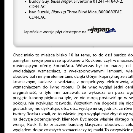
Buddy Guy,
Blues singer
, Silvertone 01241-41843-2,
CD/FLAC.
Isao Suzuki,
Blow up
, Three Blind Mice, B000682FAE,
CD/FLAC.
Japońskie wersje płyt dostępne na
Choć miało to miejsce blisko 10 lat temu, to do dziś bardzo d
pamiętam swoje pierwsze spotkanie z Rockiem, czyli wzmacnia
otwierającym ofertę SoundArtu. Wówczas był to inaczej niż 
wyglądający wzmacniacz, z wyeksponowanymi lampami, wie
obudów traf i innymi elementami, dzięki którym kojarzył się ze sta
kosmicznym, tudzież z widzianą z perspektywy elektrownią, a
wzmacniaczem do living roomu. O ile więc wygląd jedni cenil
oryginalność, o tyle inni uznawali, że wykracza on poza ogó
przyjęte kanony piękna na tyle, że nie mogą postawić go w s
pokoju, nie ryzykując rozwodu. Wszystkim nie dogodzi się nig
gustach się nie dyskutuje, etc., etc., wydaje mi się jednak, że równ
twórcy Rocka uznali, że to właśnie jego wygląd miał zbyt duży 
na decyzje potencjalnych klientów. Być może właśnie dlatego 
wersja, Rock II, to znacznie bardziej klasyczna obudowa, zbl
wyglądem do pozostałych wzmacniaczy tej marki. To oczywiście 