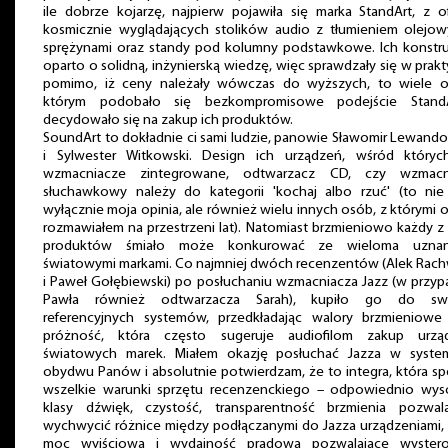
ile dobrze kojarzę, najpierw pojawiła się marka StandArt, z o
kosmicznie wyglądających stolików audio z tłumieniem olejow
sprężynami oraz standy pod kolumny podstawkowe. Ich konstru
oparto o solidną, inżynierską wiedzę, więc sprawdzały się w prakt
pomimo, iż ceny należały wówczas do wyższych, to wiele o
którym podobało się bezkompromisowe podejście StandA
decydowało się na zakup ich produktów.
SoundArt to dokładnie ci sami ludzie, panowie Sławomir Lewand
i Sylwester Witkowski. Design ich urządzeń, wśród któryc
wzmacniacze zintegrowane, odtwarzacz CD, czy wzmacn
słuchawkowy należy do kategorii 'kochaj albo rzuć' (to nie 
wyłącznie moja opinia, ale również wielu innych osób, z którymi 
rozmawiałem na przestrzeni lat). Natomiast brzmieniowo każdy z
produktów śmiało może konkurować ze wieloma uznan
światowymi markami. Co najmniej dwóch recenzentów (Alek Rach
i Paweł Gołębiewski) po posłuchaniu wzmacniacza Jazz (w przy
Pawła również odtwarzacza Sarah), kupiło go do sw
referencyjnych systemów, przedkładając walory brzmieniowe
próżność, która często sugeruje audiofilom zakup urzą
światowych marek. Miałem okazję posłuchać Jazza w syste
obydwu Panów i absolutnie potwierdzam, że to integra, która sp
wszelkie warunki sprzętu recenzenckiego – odpowiednio wyso
klasy dźwięk, czystość, transparentność brzmienia pozwala
wychwycić różnice między podłączanymi do Jazza urządzeniami,
moc wyjściowa i wydajność prądowa pozwalające wyster