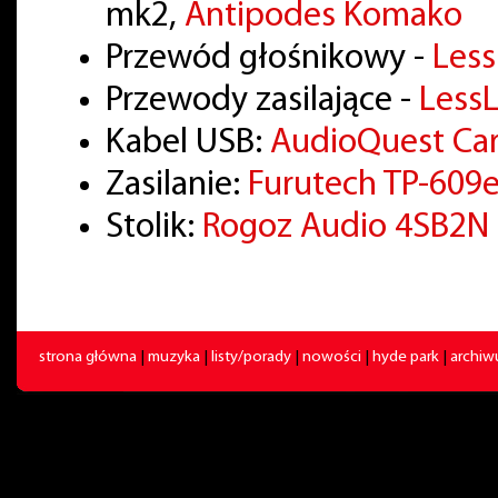
mk2,
Antipodes Komako
Przewód głośnikowy -
Les
Przewody zasilające -
LessL
Kabel USB:
AudioQuest Ca
Zasilanie:
Furutech TP-609
Stolik:
Rogoz Audio 4SB2N
strona główna
|
muzyka
|
listy/porady
|
nowości
|
hyde park
|
archi