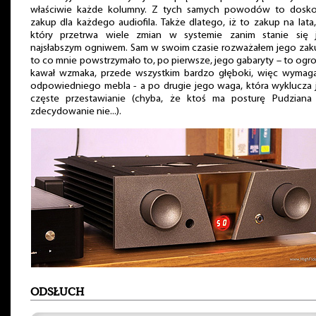
właściwie każde kolumny. Z tych samych powodów to dosko
zakup dla każdego audiofila. Także dlatego, iż to zakup na lata,
który przetrwa wiele zmian w systemie zanim stanie się 
najsłabszym ogniwem. Sam w swoim czasie rozważałem jego zaku
to co mnie powstrzymało to, po pierwsze, jego gabaryty – to og
kawał wzmaka, przede wszystkim bardzo głęboki, więc wymaga
odpowiedniego mebla - a po drugie jego waga, która wyklucza 
częste przestawianie (chyba, że ktoś ma posturę Pudziana 
zdecydowanie nie...).
ODSŁUCH