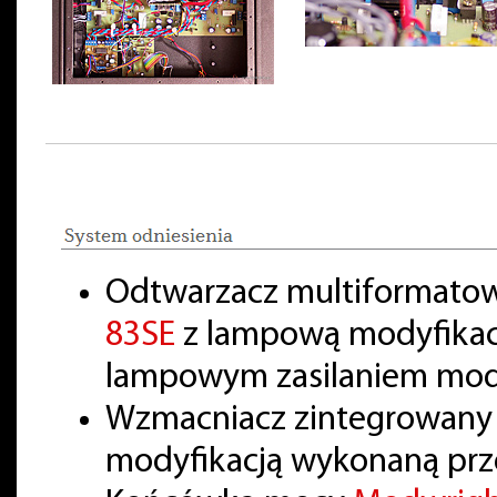
Odtwarzacz multiformatow
83SE
z lampową modyfikacj
lampowym zasilaniem mod
Wzmacniacz zintegrowan
modyfikacją wykonaną prze