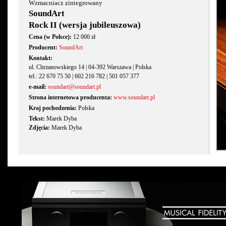
Wzmacniacz zintegrowany
SoundArt
Rock II (wersja jubileuszowa)
Cena (w Polsce):
12 000 zł
Producent:
SoundArt
Kontakt:
ul. Chrzanowskiego 14 | 04-392 Warszawa | Polska
tel.: 22 670 75 50 | 602 216 782 | 501 057 377
e-mail:
soundart@soundart.pl
Strona internetowa producenta:
www.soundart.pl
Kraj pochodzenia:
Polska
Tekst:
Marek Dyba
Zdjęcia:
Marek Dyba