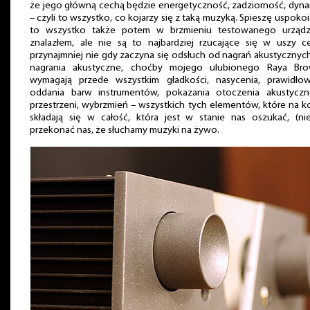
że jego główną cechą będzie energetyczność, zadziorność, dyn
– czyli to wszystko, co kojarzy się z taką muzyką. Spieszę uspokoi
to wszystko także potem w brzmieniu testowanego urządz
znalazłem, ale nie są to najbardziej rzucające się w uszy ce
przynajmniej nie gdy zaczyna się odsłuch od nagrań akustycznyc
nagrania akustyczne, choćby mojego ulubionego Raya Bro
wymagają przede wszystkim gładkości, nasycenia, prawidło
oddania barw instrumentów, pokazania otoczenia akustyczn
przestrzeni, wybrzmień – wszystkich tych elementów, które na 
składają się w całość, która jest w stanie nas oszukać, (nie
przekonać nas, że słuchamy muzyki na żywo.