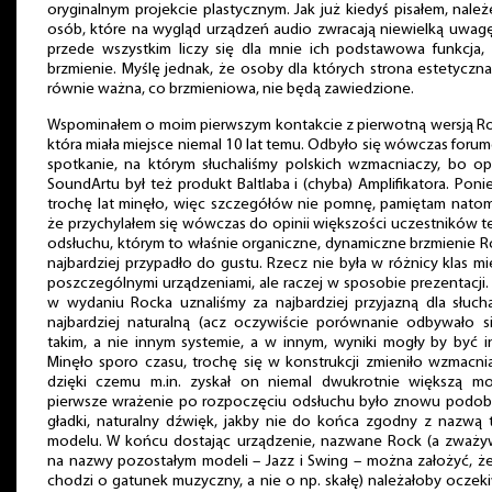
oryginalnym projekcie plastycznym. Jak już kiedyś pisałem, nale
osób, które na wygląd urządzeń audio zwracają niewielką uwag
przede wszystkim liczy się dla mnie ich podstawowa funkcja, 
brzmienie. Myślę jednak, że osoby dla których strona estetyczna
równie ważna, co brzmieniowa, nie będą zawiedzione.
Wspominałem o moim pierwszym kontakcie z pierwotną wersją Ro
która miała miejsce niemal 10 lat temu. Odbyło się wówczas for
spotkanie, na którym słuchaliśmy polskich wzmacniaczy, bo op
SoundArtu był też produkt Baltlaba i (chyba) Amplifikatora. Pon
trochę lat minęło, więc szczegółów nie pomnę, pamiętam natom
że przychylałem się wówczas do opinii większości uczestników 
odsłuchu, którym to właśnie organiczne, dynamiczne brzmienie 
najbardziej przypadło do gustu. Rzecz nie była w różnicy klas m
poszczególnymi urządzeniami, ale raczej w sposobie prezentacji.
w wydaniu Rocka uznaliśmy za najbardziej przyjazną dla słuch
najbardziej naturalną (acz oczywiście porównanie odbywało s
takim, a nie innym systemie, a w innym, wyniki mogły by być i
Minęło sporo czasu, trochę się w konstrukcji zmieniło wzmacni
dzięki czemu m.in. zyskał on niemal dwukrotnie większą mo
pierwsze wrażenie po rozpoczęciu odsłuchu było znowu podob
gładki, naturalny dźwięk, jakby nie do końca zgodny z nazwą 
modelu. W końcu dostając urządzenie, nazwane Rock (a zważy
na nazwy pozostałym modeli – Jazz i Swing – można założyć, że
chodzi o gatunek muzyczny, a nie o np. skałę) należałoby oczek