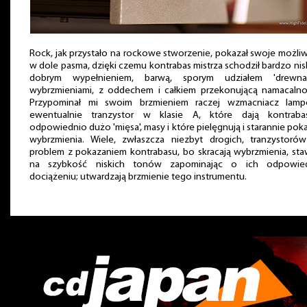
Rock, jak przystało na rockowe stworzenie, pokazał swoje możli
w dole pasma, dzięki czemu kontrabas mistrza schodził bardzo nis
dobrym wypełnieniem, barwą, sporym udziałem 'drewna
wybrzmieniami, z oddechem i całkiem przekonującą namacalnoś
Przypominał mi swoim brzmieniem raczej wzmacniacz lamp
ewentualnie tranzystor w klasie A, które dają kontraba
odpowiednio dużo 'mięsa', masy i które pielęgnują i starannie pok
wybrzmienia. Wiele, zwłaszcza niezbyt drogich, tranzystoró
problem z pokazaniem kontrabasu, bo skracają wybrzmienia, sta
na szybkość niskich tonów zapominając o ich odpowie
dociążeniu; utwardzają brzmienie tego instrumentu.