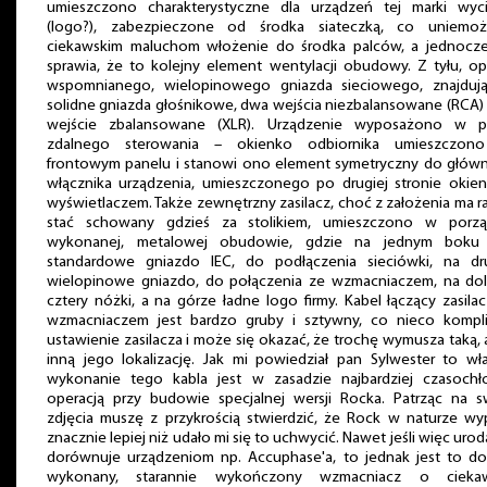
umieszczono charakterystyczne dla urządzeń tej marki wyci
(logo?), zabezpieczone od środka siateczką, co uniemożl
ciekawskim maluchom włożenie do środka palców, a jednocze
sprawia, że to kolejny element wentylacji obudowy. Z tyłu, o
wspomnianego, wielopinowego gniazda sieciowego, znajdują
solidne gniazda głośnikowe, dwa wejścia niezbalansowane (RCA)
wejście zbalansowane (XLR). Urządzenie wyposażono w pi
zdalnego sterowania – okienko odbiornika umieszczon
frontowym panelu i stanowi ono element symetryczny do głów
włącznika urządzenia, umieszczonego po drugiej stronie okien
wyświetlaczem. Także zewnętrzny zasilacz, choć z założenia ma r
stać schowany gdzieś za stolikiem, umieszczono w porzą
wykonanej, metalowej obudowie, gdzie na jednym boku 
standardowe gniazdo IEC, do podłączenia sieciówki, na dr
wielopinowe gniazdo, do połączenia ze wzmacniaczem, na dol
cztery nóżki, a na górze ładne logo firmy. Kabel łączący zasila
wzmacniaczem jest bardzo gruby i sztywny, co nieco kompli
ustawienie zasilacza i może się okazać, że trochę wymusza taką, 
inną jego lokalizację. Jak mi powiedział pan Sylwester to wł
wykonanie tego kabla jest w zasadzie najbardziej czasochł
operacją przy budowie specjalnej wersji Rocka. Patrząc na s
zdjęcia muszę z przykrością stwierdzić, że Rock w naturze wy
znacznie lepiej niż udało mi się to uchwycić. Nawet jeśli więc urod
dorównuje urządzeniom np. Accuphase'a, to jednak jest to do
wykonany, starannie wykończony wzmacniacz o cieka