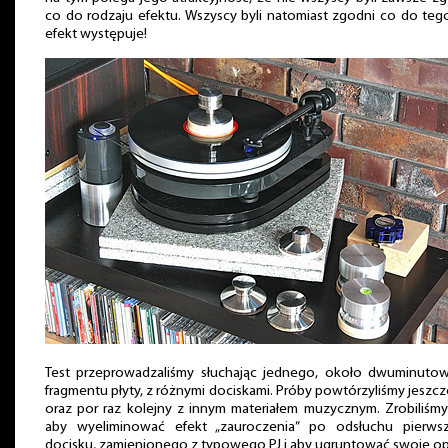
co do rodzaju efektu. Wszyscy byli natomiast zgodni co do teg
efekt występuje!
Test przeprowadzaliśmy słuchając jednego, około dwuminuto
fragmentu płyty, z różnymi dociskami. Próby powtórzyliśmy jeszcz
oraz por raz kolejny z innym materiałem muzycznym. Zrobiliśmy
aby wyeliminować efekt „zauroczenia” po odsłuchu pierws
docisku, zamienionego z typowego PJ i aby ugruntować swoje op