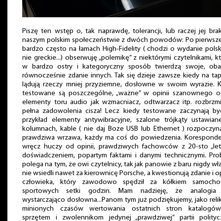
Piszę ten wstęp o, tak naprawdę, tolerancji, lub raczej jej br
naszym polskim społeczeństwie z dwóch powodów: Po pierwsze
bardzo często na łamach High-Fidelity ( chodzi o wydanie polsk
nie greckie...) obserwuję „polemikę” z niektórymi czytelnikami, k
w bardzo ostry i kategoryczny sposób twierdzą swoje, obal
równocześnie zdanie innych. Tak się dzieje zawsze kiedy na ta
lądują rzeczy mniej przyziemne, dosłowne w swoim wyrazie. K
testowane są poszczególne, „ważne” w opinii szanownego o
elementy toru audio jak wzmacniacz, odtwarzacz itp. rozbrzm
pełna zadowolenia cisza! Lecz kiedy testowane zaczynają by
przykład elementy antywibracyjne, szalone trójkąty ustawian
kolumnach, kable ( nie daj Boże USB lub Ethernet ) rozpoczyn
prawdziwa wrzawa, każdy ma coś do powiedzenia. Koresponde
wręcz huczy od opinii, prawdziwych fachowców z 20-sto „let
doświadczeniem, popartym faktami i danymi technicznymi. Pro
polega na tym, że owi czytelnicy, tak jak panowie z baru nigdy wł
nie wsiedli nawet za kierownicę Porsche, a kwestionują zdanie i o
człowieka, który zawodowo spędził za kółkiem samoch
sportowych setki godzin. Mam nadzieję, że analogia 
wystarczająco dosłowna...Panom tym już podziękujemy, jako rel
minionych czasów wertowania ostatnich stron katalogó
sprzętem i zwolennikom jedynej „prawdziwej” partii politycz