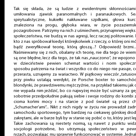
Tak się składa, że są ludzie z ewidentnymi skłonnościam
umiłowania zjawisk paranormalnych i paranaukowych. Se
spirytualistyczne, kukiełki nakłuwane szpilkami, głowa kurc
znaleziona na progu, głęboka wiara, w życie pozaziemsk
pozagrobowe. Patrzymy na nich z uśmiechem, przynajmniej więk
społeczeństwa, nie budzą w nas agresji, lecz raczej politowanie.
kto z nas spróbował kiedyś którejkolwiek z rzeczy, o której oni m
bądź zweryfikował teorię, którą głoszą...? Odpowiedź brzmi...
Naśmiewamy się z nich, obalamy ich teorię, nie dla tego że wiem
są one błędne, lecz dla tego, że tak nas „nauczono”, że wpojon
w dzieciństwie pewien schemat wartości i norm społeczn
sposobu patrzenia na świat i wszystko co do niego nie pasuje, 
przerasta, uznajemy za wariactwo. W piątkowy wieczór „tatusio
przy piwku ustalają werdykt, że Porsche boxter to samochód
blondynki, że prawdziwemu mężczyźnie, na przykład takiemu jak on
nie wypada nim jeździć, bo co najwyżej może być uznany za ge
sobotnie przedpołudnie pakują siebie i swoje rodziny do kombi 
cioma końmi mocy i na starcie z pod świateł są przez ch
„Schumacher’ami”... Nikt z nich nigdy w życiu nie prowadził ża
samochodu sportowego, tym bardziej na ciekawej górskiej dro
zakrętami, ale w barze byli by w stanie się pobić o to, który jest le
Takie zachowania są niestety normą, są nawet z punktu widz
socjologii potrzebne, bo utrzymują społeczeństwo w pew
ryzach, pozwalając mu sprawnie funkcjonować w systemie. Jedna