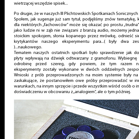
wietrzącej wszędzie spisek...
Po drugie, że w naszych III Plichtowskich Spotkaniach Sonicznych
Społem, jak sugeruje już sam tytuł, podjęliśmy znów tematykę, 
dla niektórych „fachowców” może się okazać po prostu „trudna”
jako ludzie ni w ząb nie związani z branżą audio, możemy jedn
stoickim spokojem, słonia kopanego przez mrówkę, odnieść si
krytykantów naszego eksperymentu para...( były dwa zes
)...naukowego.
Tematem naszych ostatnich spotkań było sprawdzenie jak doc
płyty wpływają na dźwięk odtwarzany z gramofonu. Wybiegnę t
odrobinę przed szereg, gdy powiem, że tym razem n
eksperymenty zostały wykonane w dwóch oddzielnych zespoł
Wnioski z prób przeprowadzonych na moim systemie były na 
zaskakujące, że postanowiłem owe próby przeprowadzić w in
warunkach, na innym sprzęcie i przede wszystkim wśród osób o 
doświadczeniu w obcowaniu z „analogiem”, ale o tym później.