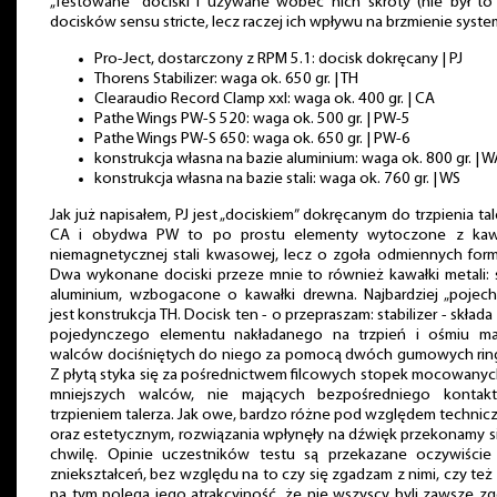
„Testowane” dociski i używane wobec nich skróty (nie był to
docisków sensu stricte, lecz raczej ich wpływu na brzmienie system
Pro-Ject, dostarczony z RPM 5.1: docisk dokręcany | PJ
Thorens Stabilizer: waga ok. 650 gr. | TH
Clearaudio Record Clamp xxl: waga ok. 400 gr. | CA
Pathe Wings PW-S 520: waga ok. 500 gr. | PW-5
Pathe Wings PW-S 650: waga ok. 650 gr. | PW-6
konstrukcja własna na bazie aluminium: waga ok. 800 gr. | W
konstrukcja własna na bazie stali: waga ok. 760 gr. | WS
Jak już napisałem, PJ jest „dociskiem” dokręcanym do trzpienia tal
CA i obydwa PW to po prostu elementy wytoczone z kaw
niemagnetycznej stali kwasowej, lecz o zgoła odmiennych for
Dwa wykonane dociski przeze mnie to również kawałki metali: s
aluminium, wzbogacone o kawałki drewna. Najbardziej „pojech
jest konstrukcja TH. Docisk ten - o przepraszam: stabilizer - składa 
pojedynczego elementu nakładanego na trzpień i ośmiu ma
walców dociśniętych do niego za pomocą dwóch gumowych rin
Z płytą styka się za pośrednictwem filcowych stopek mocowany
mniejszych walców, nie mających bezpośredniego kontak
trzpieniem talerza. Jak owe, bardzo różne pod względem techni
oraz estetycznym, rozwiązania wpłynęły na dźwięk przekonamy s
chwilę. Opinie uczestników testu są przekazane oczywiście
zniekształceń, bez względu na to czy się zgadzam z nimi, czy też 
na tym polega jego atrakcyjność, że nie wszyscy byli zawsze z