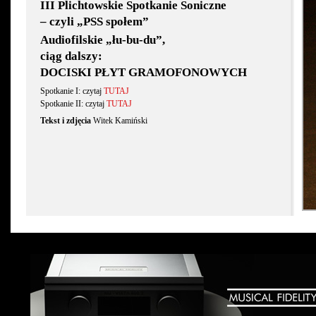
III Plichtowskie Spotkanie Soniczne
– czyli „PSS społem”
Audiofilskie „łu-bu-du”,
ciąg dalszy:
DOCISKI PŁYT GRAMOFONOWYCH
Spotkanie I: czytaj
TUTAJ
Spotkanie II: czytaj
TUTAJ
Tekst i zdjęcia
Witek Kamiński