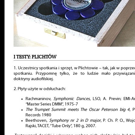
I TESTY: PLICHTÓW
1. Uczestnicy spotkania i sprzęt, w Plichtowie – tak, jak w poprz
spotkaniu. Przypomnę tylko, że to ludzie mało przywiązan
doktryny audiofilskiej.
2. Płyty użyte w odsłuchach:
Rachmaninov,
Symphonic Dances
, LSO, A. Previn; EMI-A
“Master Series DMM”, 1975-7
The Trumpet Summit meets The Oscar Peterson big 4
, 
Records 1980
Beethoven,
Symphony nr 2 in D major
, P. Ch. P. O., Woj
Rajski, TACET, “Tube Only”, 180 g, 2007.