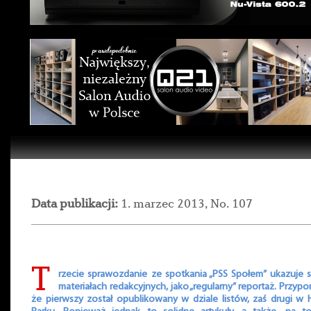
Data publikacji:
1. marzec 2013, No. 107
T
rzecie sprawozdanie ze spotkania „PSS Społem” ukazuje 
materiałach redakcyjnych, jako „regularny” reportaż. Przyp
że pierwszy został opublikowany w dziale listów, zaś drugi w