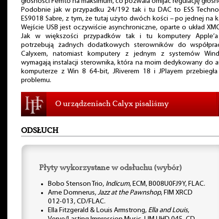
głośności Femto na maksimum, co pozwala omijać regulację głośn
Podobnie jak w przypadku 24/192 tak i tu DAC to ESS Techno
ES9018 Sabre, z tym, że tutaj użyto dwóch kości – po jednej na k
Wejście USB jest oczywiście asynchroniczne, oparte o układ XM
Jak w większości przypadków tak i tu komputery Apple’a
potrzebują żadnych dodatkowych sterowników do współpra
Calyxem, natomiast komputery z jednym z systemów Win
wymagają instalacji sterownika, która na moim dedykowany do 
komputerze z Win 8 64-bit, JRiverem 18 i JPlayem przebiegła
problemu.
O urządzeniach Calyx pisaliśmy
ODSŁUCH
Płyty wykorzystane w odsłuchu (wybór)
Bobo Stenson Trio,
Indicum
, ECM, B008U0FJ9Y, FLAC.
Arne Domnerus,
Jazz at the Pawnshop
, FIM XRCD
012-013, CD/FLAC.
Ella Fitzgerald & Louis Armstrong,
Ella and Louis
,