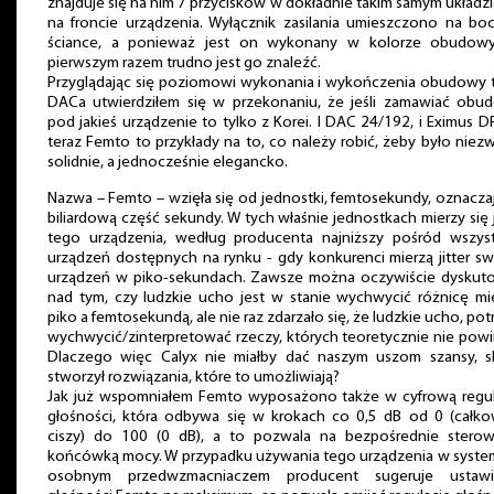
znajduje się na nim 7 przycisków w dokładnie takim samym układzi
na froncie urządzenia. Wyłącznik zasilania umieszczono na bo
ściance, a ponieważ jest on wykonany w kolorze obudowy
pierwszym razem trudno jest go znaleźć.
Przyglądając się poziomowi wykonania i wykończenia obudowy 
DACa utwierdziłem się w przekonaniu, że jeśli zamawiać obu
pod jakieś urządzenie to tylko z Korei. I DAC 24/192, i Eximus DP
teraz Femto to przykłady na to, co należy robić, żeby było niez
solidnie, a jednocześnie elegancko.
Nazwa – Femto – wzięła się od jednostki, femtosekundy, oznacza
biliardową część sekundy. W tych właśnie jednostkach mierzy się j
tego urządzenia, według producenta najniższy pośród wszyst
urządzeń dostępnych na rynku - gdy konkurenci mierzą jitter s
urządzeń w piko-sekundach. Zawsze można oczywiście dyskut
nad tym, czy ludzkie ucho jest w stanie wychwycić różnicę mi
piko a femtosekundą, ale nie raz zdarzało się, że ludzkie ucho, potr
wychwycić/zinterpretować rzeczy, których teoretycznie nie pow
Dlaczego więc Calyx nie miałby dać naszym uszom szansy, s
stworzył rozwiązania, które to umożliwiają?
Jak już wspomniałem Femto wyposażono także w cyfrową regul
głośności, która odbywa się w krokach co 0,5 dB od 0 (całkow
ciszy) do 100 (0 dB), a to pozwala na bezpośrednie sterow
końcówką mocy. W przypadku używania tego urządzenia w system
osobnym przedwzmacniaczem producent sugeruje ustawi