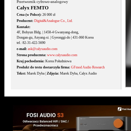
Przetwornik cyfrowo-analogowy
Calyx FEMTO
Cena (w Polsce):
26 000 zł
Producent:
Digital&Analogue Co., Ltd.
Kontakt:
4F, Bohyun Bldg. | 1458-4 Gwanyang-dong,
Dongan-gu, Anyang-si. | Gyeonggi-do | 431-060 Korea
tel.: 82-31-422-5690
e-mail:
ask@calyxaudio.com
Strona producenta:
www.calyxaudio.com
Kraj pochodzenia:
Korea Południowa
Produkt do testu dostarczyła firma:
GFmod Audio Research
Tekst:
Marek Dyba |
Zdjęcia:
Marek Dyba, Calyx Audio