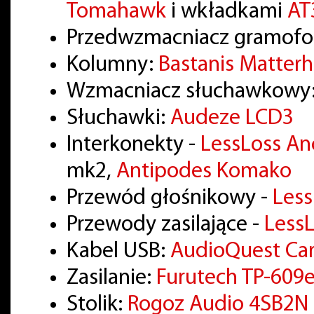
Tomahawk
i wkładkami
AT
Przedwzmacniacz gramof
Kolumny:
Bastanis Matter
Wzmacniacz słuchawkowy
Słuchawki:
Audeze LCD3
Interkonekty -
LessLoss A
mk2,
Antipodes Komako
Przewód głośnikowy -
Les
Przewody zasilające -
LessL
Kabel USB:
AudioQuest Ca
Zasilanie:
Furutech TP-609
Stolik:
Rogoz Audio 4SB2N