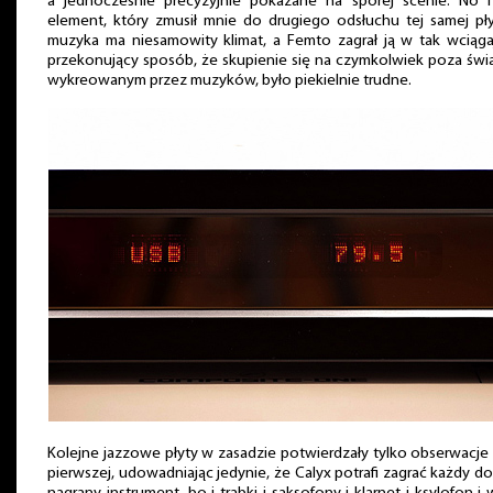
a jednocześnie precyzyjnie pokazane na sporej scenie. No i
element, który zmusił mnie do drugiego odsłuchu tej samej pł
muzyka ma niesamowity klimat, a Femto zagrał ją w tak wciąga
przekonujący sposób, że skupienie się na czymkolwiek poza św
wykreowanym przez muzyków, było piekielnie trudne.
Kolejne jazzowe płyty w zasadzie potwierdzały tylko obserwacje 
pierwszej, udowadniając jedynie, że Calyx potrafi zagrać każdy d