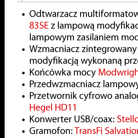
Odtwarzacz multiformatow
83SE
z lampową modyfikacj
lampowym zasilaniem mod
Wzmacniacz zintegrowan
modyfikacją wykonaną prze
Końcówka mocy
Modwrig
Przedwzmacniacz lampow
Przetwornik cyfrowo anal
Hegel HD11
Konwerter USB/coax:
Stell
Gramofon:
TransFi Salvatio