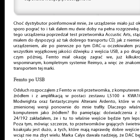
Choć dystrybutor poinformował mnie, że urządzenie miało już o
sporo pograć to i tak dałem mu dwie doby na pełna rozgrzewkę.
tego urządzenia poprzedzał test przetwornika Accustic Arts, stą
miałem do dyspozycji aż tak dobrego transportu CD, jak z niemi
urządzeniem, ale po pierwsze po tym DAC-u oczekiwałem pr
wszystkim wyjątkowej jakości dźwięku z wejścia USB, a po drug
czym później, Femto miał okazję zagrać we, już kilkukro
wspominanym, kompletnym systemie Reimyo, a więc ze znakom
transportem tej marki.
Femto po USB
Odsłuch rozpocząłem z Femto w roli przetwornika, z komputerem
źródłem i z amplifikacją w postaci zestawu LS100 + KWA1
Modwrighta oraz fantastycznymi Alterami Ardento, które w n
zmienionej wersji ponownie do mnie trafiły. Dlaczego właśn
komputerem jako źródłem? Bo pamiętając doświadczenia z
24/192 zakładałem, że i tu to właśnie wejście będzie tym lep
Poza tym, mówiąc szczerze, to przetworników grających świetn
koaksjalu jest dużo, a tych, które mają naprawdę dobre wejści
wciąż nie ma zbyt wielu. Marka Calyx dawała nadzieję, że DAC b