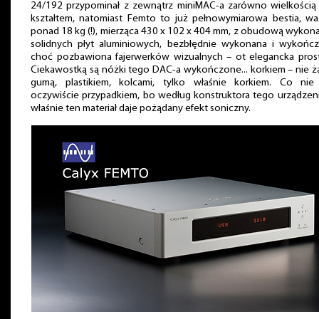
24/192 przypominał z zewnątrz miniMAC-a zarówno wielkością j
kształtem, natomiast Femto to już pełnowymiarowa bestia, wa
ponad 18 kg (!), mierząca 430 x 102 x 404 mm, z obudową wykon
solidnych płyt aluminiowych, bezbłędnie wykonana i wykończ
choć pozbawiona fajerwerków wizualnych – ot elegancka prost
Ciekawostką są nóżki tego DAC-a wykończone... korkiem – nie 
gumą, plastikiem, kolcami, tylko właśnie korkiem. Co nie 
oczywiście przypadkiem, bo według konstruktora tego urządzen
właśnie ten materiał daje pożądany efekt soniczny.