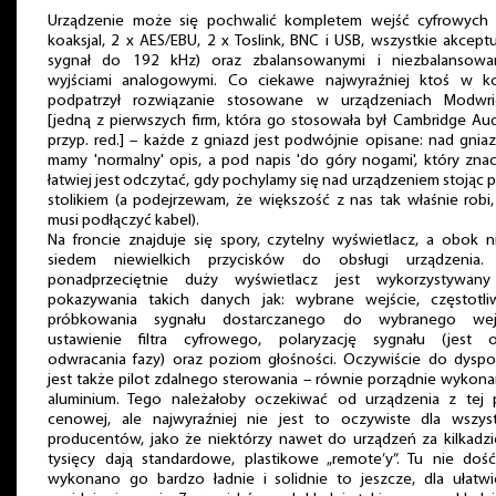
Urządzenie może się pochwalić kompletem wejść cyfrowych 
koaksjal, 2 x AES/EBU, 2 x Toslink, BNC i USB, wszystkie akcept
sygnał do 192 kHz) oraz zbalansowanymi i niezbalansowa
wyjściami analogowymi. Co ciekawe najwyraźniej ktoś w k
podpatrzył rozwiązanie stosowane w urządzeniach Modwri
[jedną z pierwszych firm, która go stosowała był Cambridge Au
przyp. red.] – każde z gniazd jest podwójnie opisane: nad gni
mamy 'normalny' opis, a pod napis 'do góry nogami', który zna
łatwiej jest odczytać, gdy pochylamy się nad urządzeniem stojąc 
stolikiem (a podejrzewam, że większość z nas tak właśnie robi
musi podłączyć kabel).
Na froncie znajduje się spory, czytelny wyświetlacz, a obok 
siedem niewielkich przycisków do obsługi urządzenia
ponadprzeciętnie duży wyświetlacz jest wykorzystywan
pokazywania takich danych jak: wybrane wejście, częstotli
próbkowania sygnału dostarczanego do wybranego wejś
ustawienie filtra cyfrowego, polaryzację sygnału (jest o
odwracania fazy) oraz poziom głośności. Oczywiście do dyspoz
jest także pilot zdalnego sterowania – równie porządnie wykona
aluminium. Tego należałoby oczekiwać od urządzenia z tej p
cenowej, ale najwyraźniej nie jest to oczywiste dla wszyst
producentów, jako że niektórzy nawet do urządzeń za kilkadzi
tysięcy dają standardowe, plastikowe „remote’y”. Tu nie dość
wykonano go bardzo ładnie i solidnie to jeszcze, dla ułatwie