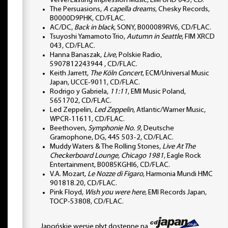
Verve/Lasting Impression Music, LIM UHD 045, CD.
The Persuasions,
A capella dreams
, Chesky Records,
B0000D9PHK, CD/FLAC.
AC/DC,
Back in black
, SONY, B000089RV6, CD/FLAC.
Tsuyoshi Yamamoto Trio,
Autumn in Seattle
, FIM XRCD
043, CD/FLAC.
Hanna Banaszak,
Live
, Polskie Radio,
5907812243944 , CD/FLAC.
Keith Jarrett,
The Köln Concert
, ECM/Universal Music
Japan, UCCE-9011, CD/FLAC.
Rodrigo y Gabriela,
11:11
, EMI Music Poland,
5651702, CD/FLAC.
Led Zeppelin,
Led Zeppelin
, Atlantic/Warner Music,
WPCR-11611, CD/FLAC.
Beethoven,
Symphonie No. 9
, Deutsche
Gramophone, DG, 445 503-2, CD/FLAC.
Muddy Waters & The Rolling Stones,
Live At The
Checkerboard Lounge, Chicago 1981
, Eagle Rock
Entertainment, B0085KGHI6, CD/FLAC.
V.A. Mozart,
Le Nozze di Figaro
, Harmonia Mundi HMC
901818.20, CD/FLAC.
Pink Floyd,
Wish you were here
, EMI Records Japan,
TOCP-53808, CD/FLAC.
Japońskie wersje płyt dostępne na