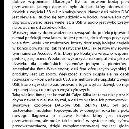
dobrze wspominam. Dlaczego? Był to bowiem bodaj pier
przetwornik, jakiego dane mi było słuchać, który oferował le
dźwięk z wejścia USB niż z koaksjalnego. Nawet dziś takich D
jest niewiele. I trudno się temu dziwić – w końcu inne wejścia cy
dopracowywano przez wiele lat, a USB w audio jest wykorzysty
na poważnie od zaledwie kilku.
W naszej branży doprowadzenie rozwiązań do perfekcji (powied
niemal perfekcji) trwa latami, to jest proces, do którego przyczyni
wiele firm, wielu konstruktorów, którzy dorzucają kolejne cegiełk
w końcu powstał np. tak fantastyczny DAC jak testowany równi
tym numerze Accustic Arts, który po koaksjalu wręcz o wspomn
perfekcję się ociera. W zakresie wykorzystania komputerów jako ź
dźwięku dla audiofilskich systemów jednym z pionierów 
amerykańska firma Wavelenght; dziś firm oferujących wysokiej 
produkty jest już sporo. Większość z nich skupiła się na oso
rozwiązaniu – konwerterach USB, ale niektóre oferują „daki” z wejś
USB, które są w stanie zaoferować z tego wejścia dźwięk co naj
tej samej klasy, co z innych wejść cyfrowych.
Taką właśnie firmą jest koreański Calyx. Kilka lat temu nikt poza 
chyba nawet o niej nie słyszał, a dziś to właśnie ich przetworniki
światowej czołówce DAC-ów USB. 24/192 DAC był, gd
testowałem, modelem topowym, ale w ubiegłym roku firma poka
nowego flagowca o nazwie Femto, który jest oczywi
przetwornikiem, ale może także pełnić w systemie rolę cyfro
przedwzmacniacza, dzięki zaimplementowanej regulacji głośno