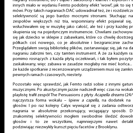
nagrany instrument, bo i trąbki i saksofony i klarnet i ksylofon i 
innych miało w wydaniu Femto podobny efekt 'wow!', jak to się 
mówi. Przy takich nagraniach DAC udowadniał też, że i rozdzielczo
selektywność są jego bardzo mocnymi stronami. Słuchając na
zespołów większych niż tria, wspomniany efekt pojawiał się,
wsłuchiwałem się w muzykę jako całość, ale też i przy każdej p
skupienia się na pojedynczym instrumencie. Chwilami zachowyw
się jak dziecko w sklepie z zabawkami, które co chwilę dostrze
półkach coś nowego, co je absolutnie i bezgranicznie zachw
Przeglądałem swoją bibliotekę plików, zastanawiając się, jak na 
nagraniu zabrzmi ten, czy tamten instrument. A że za każdym r
pomimo rosnących z każda płytą oczekiwań, i tak byłem pozyty
zaskakiwany, więc zabawa w zasadzie mogłaby nie mieć końca... 
że każde spotkanie z recenzowanym urządzeniem musi się zamkn
pewnych ramach czasowych, niestety.
Pozostało więc sprawdzić, jak Femto radzi sobie z innymi gatu
muzycznymi. Po akustycznym jazzie nadszedł więc czas na wokal
playlistę trafił zespół The Persuasions z płyty
Acapella dreams
(24/
najczystsza forma wokalu – śpiew
a capella
, na dodatek na k
głosów. I po raz kolejny Calyx wywiązał się z zadania odtwor
nagrania w absolutnie przekonujący, wciągający sposób. Dz
znakomitej selektywności mogłem swobodnie śledzić dowol
głosów i to ze wszystkimi, najmniejszymi nawet detalik
podziwiając niezwykły kunszt pięciu facetów z Brooklynu.