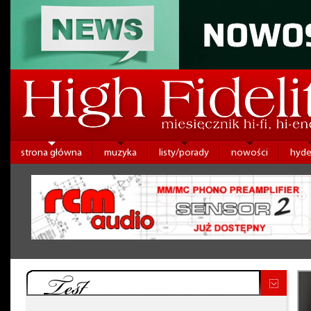
strona główna
muzyka
listy/porady
nowości
hyde
Test