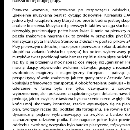
należał do tej drugiej grupy.
Pierwsze wrażenie, zanotowane po rozpoczęciu odsłuchu,
„piekielnie muzykalna bestia”, cytując dosłownie. Koreański D
jedno z tych urządzeń, przy których po prostu trudno jest się skup
analizie brzmienia. Muzyka od pierwszych taktów wciąga słucha
niezwykły, przekonujący, pełen barw świat. U mnie na pierwszy 
poszła znakomicie nagrana (jak to zwykle w przypadku płyt EC
klimatyczna płyta Tria Bobo Stensona
Indicum
, w postaci plików 2
Przy pierwszym odsłuchu, może przez pierwsze 5 sekund, udało m
skupić na zadaniu 'odsłuchu sprzętu', bo potem wykreowany p
muzyków świat pochłonął mnie bez reszty. Musiałem płytę puścić 
raz, by o jej brzmieniu móc napisać coś więcej niż „genialne!” Pi
mocny, dający odpowiedni wolumen dźwięku, grający z rozmac
swobodnie, magiczny i magnetyczny fortepian – patrząc j
perspektywy równie znakomity, jak ten grany przez Accustic Art
koaksjalu z firmowego transportu). A obok fortepianu perkusja – 
uderzenie w talerz było nie tylko dźwięczne, z cudo
wybrzmieniem, ale i pokazane z najdrobniejszymi detalami, nawet 
perkusja, jak to zwykle, ustawiona była na scenie nieco w głębi. N
końcu mój ukochany kontrabas, rzadko wysuwający się na pier
plan, tworzący raczej tło, podkład dla fortepianu, ale równie ba
dynamiczny, pięknie wybrzmiewający co zwykle, z bardzo do
zaznaczonym udziałem pudła. Całe nagranie pełne było powiet
oddechu, swobody, wszystko było bardzo plastyczne, trójwymia