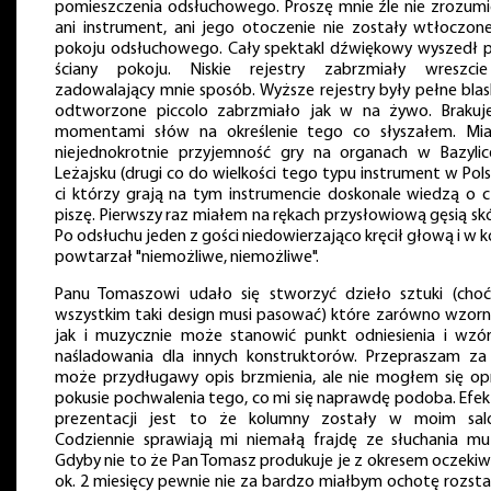
pomieszczenia odsłuchowego. Proszę mnie źle nie zrozumi
ani instrument, ani jego otoczenie nie zostały wtłoczon
pokoju odsłuchowego. Cały spektakl dźwiękowy wyszedł 
ściany pokoju. Niskie rejestry zabrzmiały wreszc
zadowalający mnie sposób. Wyższe rejestry były pełne blas
odtworzone piccolo zabrzmiało jak w na żywo. Brakuj
momentami słów na określenie tego co słyszałem. Mi
niejednokrotnie przyjemność gry na organach w Bazyli
Leżajsku (drugi co do wielkości tego typu instrument w Pols
ci którzy grają na tym instrumencie doskonale wiedzą o 
piszę. Pierwszy raz miałem na rękach przysłowiową gęsią sk
Po odsłuchu jeden z gości niedowierzająco kręcił głową i w 
powtarzał "niemożliwe, niemożliwe".
Panu Tomaszowi udało się stworzyć dzieło sztuki (choć
wszystkim taki design musi pasować) które zarówno wzorn
jak i muzycznie może stanowić punkt odniesienia i wzó
naśladowania dla innych konstruktorów. Przepraszam za
może przydługawy opis brzmienia, ale nie mogłem się op
pokusie pochwalenia tego, co mi się naprawdę podoba. Efe
prezentacji jest to że kolumny zostały w moim salo
Codziennie sprawiają mi niemałą frajdę ze słuchania muz
Gdyby nie to że Pan Tomasz produkuje je z okresem oczekiw
ok. 2 miesięcy pewnie nie za bardzo miałbym ochotę rozst