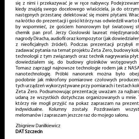
się z nimi i przekazywać je w ręce nabywcy. Podejrzewam
kiedy znajdą swego docelowego właściciela, ja do otrzym
następnych przestanę delektować się moimi płytami. Wrac
na krótko do prezentacji i gości którzy nas odwiedzili warto
by wspomnieć, że gościem honorowym był światowej s
chemik pan prof. Jerzy Ciosłowski laureat międzynarod
nagrody Diracha, audiofil oraz kompozytor (jak dowiedziałe
z nieoficjalnych źródeł). Podczas prezentacji przybyli m
zadawać pytania na temat projektu Zeta Zero, budowy kol
technologii z tym związanych oraz technik nagrywania płyt.
dowiedziałem się, do budowy głośników wstęgowych
Tomasz zaprzągł najnowsze technologie rodem jak z NASA
nanotechnologię. Próbki nanorurek można było obej
podobnie jak mikrofony pomiarowe czołowych produce
tych urządzeń wykorzystywane przy pomiarach i testach ko
Zeta Zero. Podsumowując prezentację uważam za najbard
udaną ze wszystkich dotychczas organizowanych u mnie. 
którzy nie mogli przyjść na pokaz zapraszam na prezent
indywidualne. Kolumny zostały. Pozdrawiam wszyst
melomanów i zapraszam jeszcze raz do mojego salonu.
Zbigniew Danilkiewicz
DAT Szczecin