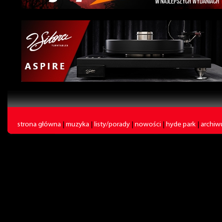
strona główna
|
muzyka
|
listy/porady
|
nowości
|
hyde park
|
archi