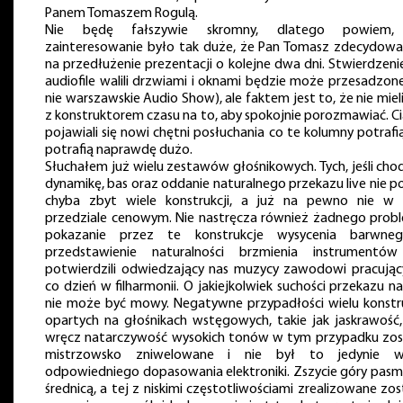
Panem Tomaszem Rogulą.
Nie będę fałszywie skromny, dlatego powiem,
zainteresowanie było tak duże, że Pan Tomasz zdecydował
na przedłużenie prezentacji o kolejne dwa dni. Stwierdzeni
audiofile walili drzwiami i oknami będzie może przesadzone
nie warszawskie Audio Show), ale faktem jest to, że nie mie
z konstruktorem czasu na to, aby spokojnie porozmawiać. Ci
pojawiali się nowi chętni posłuchania co te kolumny potrafi
potrafią naprawdę dużo.
Słuchałem już wielu zestawów głośnikowych. Tych, jeśli cho
dynamikę, bas oraz oddanie naturalnego przekazu live nie p
chyba zbyt wiele konstrukcji, a już na pewno nie w
przedziale cenowym. Nie nastręcza również żadnego prob
pokazanie przez te konstrukcje wysycenia barwne
przedstawienie naturalności brzmienia instrumentó
potwierdzili odwiedzający nas muzycy zawodowi pracując
co dzień w filharmonii. O jakiejkolwiek suchości przekazu 
nie może być mowy. Negatywne przypadłości wielu konstru
opartych na głośnikach wstęgowych, takie jak jaskrawość,
wręcz natarczywość wysokich tonów w tym przypadku zos
mistrzowsko zniwelowane i nie był to jedynie w
odpowiedniego dopasowania elektroniki. Zszycie góry pasm
średnicą, a tej z niskimi częstotliwościami zrealizowane zo