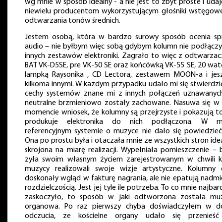
wg mnie w sposób idealny - a nie jest to zbyt proste i udaj
niewielu producentom wykorzystującym głośniki wstęgow
odtwarzania tonów średnich.
Jestem osobą, która w bardzo surowy sposób ocenia sp
audio – nie byłbym więc sobą gdybym kolumn nie podłączy
innych zestawów elektroniki. Zagrało to więc z odtwarza
BAT VK-D5SE, pre VK-50 SE oraz końcówką VK-55 SE, 20 wa
lampką Raysonika , CD Lectora, zestawem MOON-a i jes
kilkoma innymi. W każdym przypadku udało mi się stwierdzić
cechy systemów znane mi z innych połączeń uznawanyc
neutralne brzmieniowo zostały zachowane. Nasuwa się w
momencie wniosek, że kolumny są przejrzyste i pokazują to
produkuje elektronika do nich podłączona. W 
referencyjnym systemie o muzyce nie dało się powiedzieć 
Ona po prostu była i otaczała mnie ze wszystkich stron ide
skrojona na miarę realizacji. Wypełniała pomieszczenie – b
żyła swoim własnym życiem zarejestrowanym w chwili k
muzycy realizowali swoje wizje artystyczne. Kolumny 
doskonały wgląd w fakturę nagrania, ale nie epatują nadmi
rozdzielczością. Jest jej tyle ile potrzeba. To co mnie najbar
zaskoczyło, to sposób w jaki odtworzona została mu
organowa. Po raz pierwszy chyba doświadczyłem w 
odczucia, że kościelne organy udało się przenieś