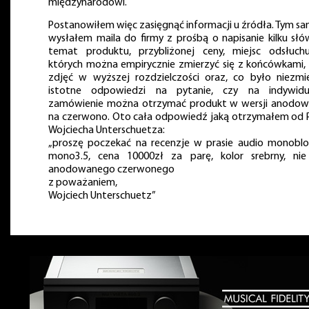
międzynarodowi.
Postanowiłem więc zasięgnąć informacji u źródła. Tym s
wysłałem maila do firmy z prośbą o napisanie kilku słó
temat produktu, przybliżonej ceny, miejsc odsłuch
których można empirycznie zmierzyć się z końcówkami, k
zdjęć w wyższej rozdzielczości oraz, co było niezmie
istotne odpowiedzi na pytanie, czy na indywidu
zamówienie można otrzymać produkt w wersji anodow
na czerwono. Oto cała odpowiedź jaką otrzymałem od 
Wojciecha Unterschuetza:
„proszę poczekać na recenzje w prasie audio monobl
mono3.5, cena 10000zł za parę, kolor srebrny, ni
anodowanego czerwonego
z poważaniem,
Wojciech Unterschuetz”