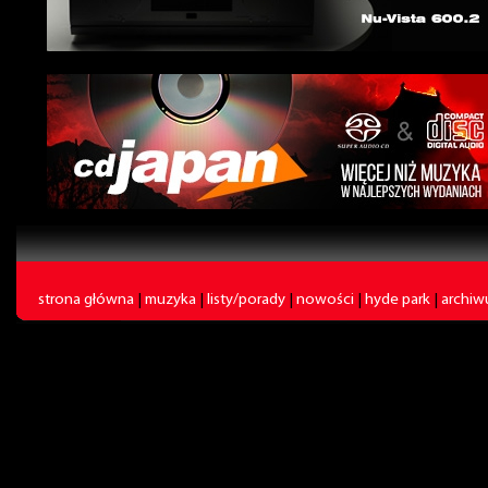
strona główna
|
muzyka
|
listy/porady
|
nowości
|
hyde park
|
archi