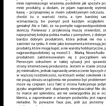
mnie najmniejszego wrażenia, podobnie jak spożyte pr
mnie produkty, a dodam, że pijam naprawdę wyśmie
kawę – przynajmniej w moim subiektywnym odczuciu. I
chodzi tu o wartość testu, a tym bardziej sa
wzmacniaczy, bo pomysł pod każdym względem 
genialny! Ale o fakt, że na pomyśle najprawdopodobniej
skończy. Ponieważ z przykrością muszę stwierdzić, ż
najwyraźniej kolejna polska marka z pomysłem, z dobrym
bardzo dobrym produktem, która jednak nie ma s
zaistnieć na rynku. A mnie jako konsumenta interesują je
produkty, które mogę kupić, a nie wyroby hobbystyczne, 
najprawdopodobniej są mono3.5 . Marką NoweAudio i
produktem zainteresowałam się z początkiem wio
Pierwszym odruchem w takiej sytuacji jest sprawdz
strony internetowej producenta. Jestem w stanie zrozu
jej minimalizm, jednak naprawdę umieszczenie lepszych 
w wyższej rozdzielczości, na których widać cokolwiek i 
nie psują obrazu urządzenia nie powinno być problemem,
może się czepiam. Lecz fakt iż strona funkcjonuje jedy
języku angielskim jest doprawdy niewybaczalny! Nie do
to marce ani splendoru, ani nie uwiarygodnia jej w oc
klienta, a zapominanie o własnym podwórku jest napr
nieładne. To poważne faux pas, jeśli już jesteśmy 