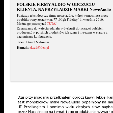
POLSKIE FIRMY AUDIO W ODCZUCIU
KLIENTA, NA PRZYŁADZIE MARKI NoweAudio
Poniższy tekst dotyczy firmy nowe audio, której wzmacniacz mocy
opublikowany został w nr. 77 „High Fidelity” 1. września 2010.
Można go przeczytać
TUTAJ
.
Zapraszamy do wzięcia udziału w dyskusji dotyczącej polskich
producentów, polskich produktów, ich szans i nie-szans w starciu z
zagraniczną konkurencją.
Tekst:
Daniel Sadowski
Kontakt:
d.sad@tlen.pl
Dziś przy śniadaniu przełknąłem oprócz kawy i lekkiej ka
test monobloków marki NoweAudio popełniony na ła
HF. Przełknąłem i pomimo wielu ciepłych słów napisa
przez Naczelnego na temat tego produktu nie wywarł o