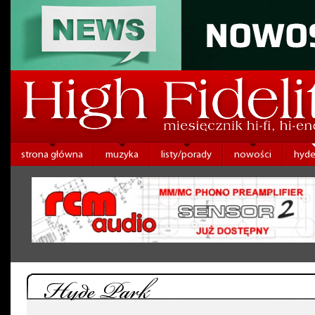
strona główna
muzyka
listy/porady
nowości
hyde
Hyde Park