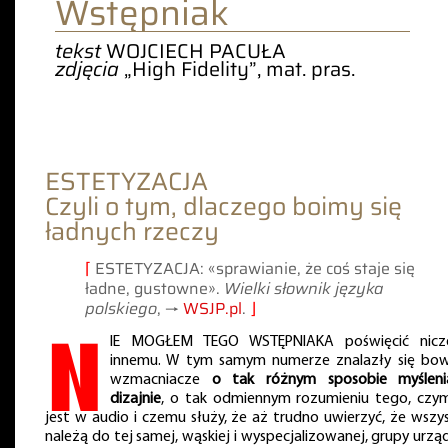
Wstępniak
tekst
WOJCIECH PACUŁA
zdjęcia
„High Fidelity”, mat. pras.
ESTETYZACJA
Czyli o tym, dlaczego boimy się
ładnych rzeczy
⌈
ESTETYZACJA: «sprawianie, że coś staje się
ładne, gustowne».
Wielki słownik języka
polskiego
, →
WSJP.pl
.
⌋
N
IE MOGŁEM TEGO WSTĘPNIAKA poświęcić nic
innemu. W tym samym numerze znalazły się bo
wzmacniacze
o tak różnym sposobie myślen
dizajnie
, o tak odmiennym rozumieniu tego, czy
jest w audio i czemu służy, że aż trudno uwierzyć, że wszys
należą do tej samej, wąskiej i wyspecjalizowanej, grupy urz