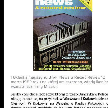
‖ Okładka magazynu „Hi-Fi News & Record Review” z
marca 1982 roku na której umieszczono, wtedy ikonic
wzmacniacz firmy Mission
Jeśliby ktoś chciał zobaczyć którąś z rzeźb Duńczyka w Polsc
okazję zrobić to, na przykład,
w Warszawie i Krakowie
(ale t
Oleśnicy!). W Krakowie, na Wawelu, w Kaplicy Potockich, 