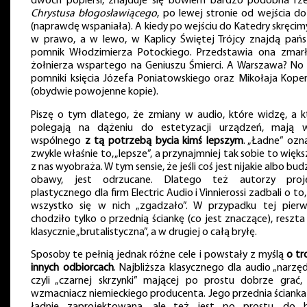
dwóch popiersi, znajduje się bowiem bardzo podobna rz
Chrystusa błogosławiącego
, po lewej stronie od wejścia do
(naprawdę wspaniała). A kiedy po wejściu do Katedry skręcim
w prawo, a w lewo, w Kaplicy Świętej Trójcy znajdą pań
pomnik Włodzimierza Potockiego. Przedstawia ona zmar
żołnierza wspartego na Geniuszu Śmierci. A Warszawa? No 
pomniki księcia Józefa Poniatowskiego oraz Mikołaja Koper
(obydwie powojenne kopie).
Piszę o tym dlatego, że zmiany w audio, które widzę, a k
polegają na dążeniu do estetyzacji urządzeń, mają w
wspólnego
z tą potrzebą bycia kimś lepszym
. „Ładne” ozn
zwykle właśnie to, „lepsze”, a przynajmniej tak sobie to więk
z nas wyobraża. W tym sensie, że jeśli coś jest nijakie albo bu
obawy, jest odrzucane. Dlatego też autorzy proj
plastycznego dla firm Electric Audio i Vinnierossi zadbali o to
wszystko się w nich „zgadzało”. W przypadku tej pierw
chodziło tylko o przednią ściankę (co jest znaczące), reszta
klasycznie „brutalistyczna”, a w drugiej o całą bryłę.
Sposoby te pełnią jednak różne cele i powstały z myślą
o tr
innych odbiorcach
. Najbliższa klasycznego dla audio „narzęd
czyli „czarnej skrzynki” mającej po prostu dobrze grać, 
wzmacniacz niemieckiego producenta. Jego przednia ścianka 