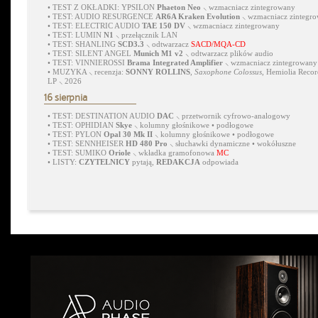
•
TEST Z OKŁADKI: YPSILON
Phaeton Neo
⸜ wzmacniacz zintegrowany
•
TEST: AUDIO RESURGENCE
AR6A Kraken Evolution
⸜ wzmacniacz zintegr
•
TEST: ELECTRIC AUDIO
TAE 150 DV
⸜ wzmacniacz zintegrowany
•
TEST: LUMIN
N1
⸜ przełącznik LAN
•
TEST: SHANLING
SCD3.3
⸜ odtwarzacz
SACD/MQA-CD
•
TEST: SILENT ANGEL
Munich M1 v2
⸜ odtwarzacz plików audio
•
TEST: VINNIEROSSI
Brama Integrated Amplifier
⸜ wzmacniacz zintegrowany
•
MUZYKA ⸜ recenzja:
SONNY ROLLINS
,
Saxophone Colossus
, Hemiolia Recor
LP ⸜ 2026
16 sierpnia
•
TEST: DESTINATION AUDIO
DAC
⸜ przetwornik cyfrowo-analogowy
•
TEST: OPHIDIAN
Skye
⸜ kolumny głośnikowe • podłogowe
•
TEST: PYLON
Opal 30 Mk II
⸜ kolumny głośnikowe • podłogowe
•
TEST: SENNHEISER
HD 480 Pro
⸜ słuchawki dynamiczne • wokółuszne
•
TEST: SUMIKO
Oriole
⸜ wkładka gramofonowa
MC
•
LISTY:
CZYTELNICY
pytają,
REDAKCJA
odpowiada