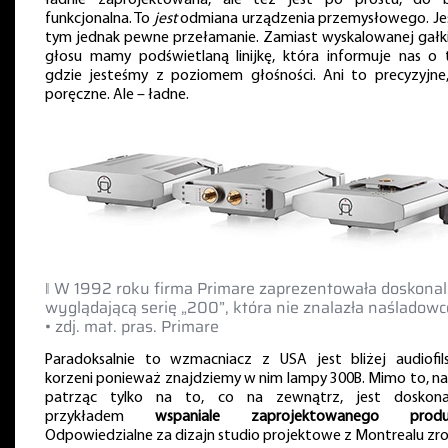
ładnie zaprojektowana, ale też jest po prostu, do b
funkcjonalna. To
jest
odmiana urządzenia przemysłowego. Je
tym jednak pewne przełamanie. Zamiast wyskalowanej gałki 
głosu mamy podświetlaną linijkę, która informuje nas o 
gdzie jesteśmy z poziomem głośności. Ani to precyzyjne,
poręczne. Ale – ładne.
‖ W 1992 roku firma Primare zaprezentowała doskona
wyglądającą serię „200”, która nie znalazła naśladow
• zdj. mat. pras. Primare
Paradoksalnie to wzmacniacz z USA jest bliżej audiofils
korzeni ponieważ znajdziemy w nim lampy 300B. Mimo to, n
patrząc tylko na to, co na zewnątrz, jest doskon
przykładem
wspaniale zaprojektowanego produ
Odpowiedzialne za dizajn studio projektowe z Montrealu zro