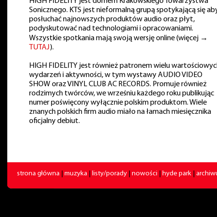
HIGH FIDELITY jest domem Krakowskiego Towarzystwa
Sonicznego. KTS jest nieformalną grupą spotykającą się ab
posłuchać najnowszych produktów audio oraz płyt,
podyskutować nad technologiami i opracowaniami.
Wszystkie spotkania mają swoją wersję online (więcej →
TUTAJ
).
HIGH FIDELITY jest również patronem wielu wartościowyc
wydarzeń i aktywności, w tym wystawy AUDIO VIDEO
SHOW oraz VINYL CLUB AC RECORDS. Promuje również
rodzimych twórców, we wrześniu każdego roku publikując
numer poświęcony wyłącznie polskim produktom. Wiele
znanych polskich firm audio miało na łamach miesięcznika
oficjalny debiut.
strona główna
|
muzyka
|
listy/porady
|
nowości
|
hyde park
|
archi