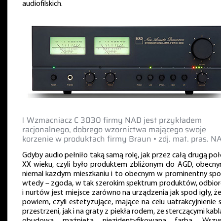
audiofilskich.
‖ Wzmacniacz C 3030 firmy NAD jest przykładem
racjonalnego, dobrego wzornictwa mającego swoje
korzenie w produktach firmy Braun • zdj. mat. pras. N
Gdyby audio pełniło taką samą rolę, jak przez całą drugą po
XX wieku, czyli było produktem zbliżonym do AGD, obecn
niemal każdym mieszkaniu i to obecnym w prominentny spo
wtedy – zgoda, w tak szerokim spektrum produktów, odbio
i nurtów jest miejsce zarówno na urządzenia jak spod igły, ż
powiem, czyli estetyzujące, mające na celu uatrakcyjnienie 
przestrzeni, jak i na graty z piekła rodem, ze sterczącymi kabl
obudową maźniętą niezidentyfikowaną farbą. Wszys