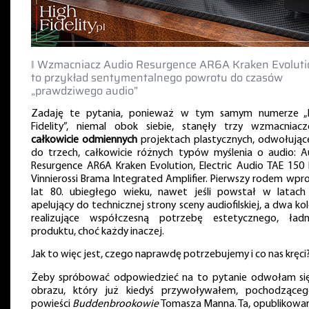
‖ Wzmacniacz Audio Resurgence AR6A Kraken Evoluti
to przykład sentymentalnego powrotu do czasów
„prawdziwego audio”
Zadaję te pytania, ponieważ w tym samym numerze „
Fidelity”, niemal obok siebie, stanęły trzy wzmacniac
całkowicie odmiennych
projektach plastycznych, odwołujące
do trzech, całkowicie różnych typów myślenia o audio: A
Resurgence AR6A Kraken Evolution, Electric Audio TAE 150 
Vinnierossi Brama Integrated Amplifier. Pierwszy rodem wpro
lat 80. ubiegłego wieku, nawet jeśli powstał w latach 
apelujący do technicznej strony sceny audiofilskiej, a dwa ko
realizujące współczesną potrzebę estetycznego, ład
produktu, choć każdy inaczej.
Jak to więc jest, czego naprawdę potrzebujemy i co nas kręci
Żeby spróbować odpowiedzieć na to pytanie odwołam si
obrazu, który już kiedyś przywoływałem, pochodzące
powieści
Buddenbrookowie
Tomasza Manna. Ta, opublikowa