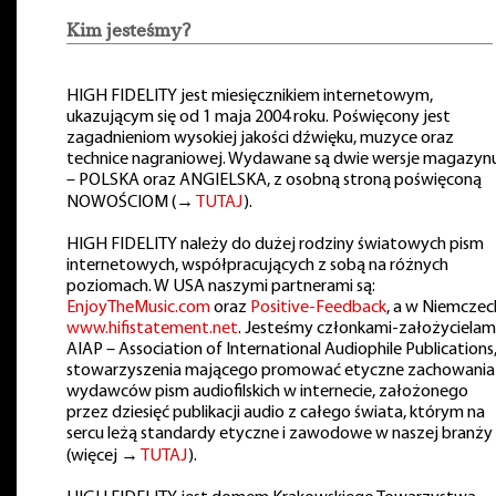
Kim jesteśmy?
HIGH FIDELITY jest miesięcznikiem internetowym,
ukazującym się od 1 maja 2004 roku. Poświęcony jest
zagadnieniom wysokiej jakości dźwięku, muzyce oraz
technice nagraniowej. Wydawane są dwie wersje magazyn
– POLSKA oraz ANGIELSKA, z osobną stroną poświęconą
NOWOŚCIOM (→
TUTAJ
).
HIGH FIDELITY należy do dużej rodziny światowych pism
internetowych, współpracujących z sobą na różnych
poziomach. W USA naszymi partnerami są:
EnjoyTheMusic.com
oraz
Positive-Feedback
, a w Niemczec
www.hifistatement.net
. Jesteśmy członkami-założycielam
AIAP – Association of International Audiophile Publications
stowarzyszenia mającego promować etyczne zachowania
wydawców pism audiofilskich w internecie, założonego
przez dziesięć publikacji audio z całego świata, którym na
sercu leżą standardy etyczne i zawodowe w naszej branży
(więcej →
TUTAJ
).