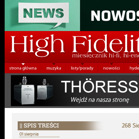
strona główna
muzyka
listy/porady
nowości
hyde
268 Si
01 sierpnia