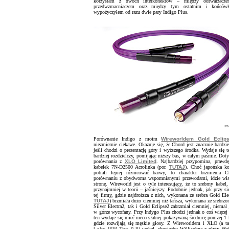
korzystam z dwóch interkonektów – między odtwarzac
przedwzmacniaczem oraz między tym ostatnim i końców
wypożyczyłem od razu dwie pary Indigo Plus.
Porównanie Indigo z moim
Wireworldem Gold Eclip
niezmiernie ciekawe. Okazuje się, że Chord jest znacznie bardzie
jeśli chodzi o prezentację góry i wyższego środka. Wydaje się te
bardziej rozdzielczy, pomijając niższy bas, w całym paśmie. Doty
porównania z
XLO Limited
. Najbardziej przypomina, prawd
kabelek 7N-D2500 Acrolinka (por.
TUTAJ
). Choć japońska ko
potrafi lepiej różnicować barwy, to charakter brzmienia 
porównaniu z obydwoma wspomnianymi przewodami, idzie wła
stronę. Wireworld jest o tyle interesujący, że to srebrny kabel
przynajmniej w teorii – jaśniejszy. Podobnie jednak, jak przy s
tej firmy, gdzie najdroższa z nich, wykonana ze srebra Gold Elec
TUTAJ
) brzmiała dużo ciemniej niż tańsza, wykonana ze srebrzo
Silver Electra2, tak i Gold Eclipse2 zabrzmiał ciemniej, niemal
w górze wycofany. Przy Indygo Plus chodzi jednak o coś więcej
ten wydaje się mieć nieco słabiej pokazywaną średnicę poniżej 1
gdzie rozwijają się męskie głosy. Z Wireworldem i XLO (a t
Labs ISM The 0,8
) wokal, chociażby Willisohna z płyty
Ho