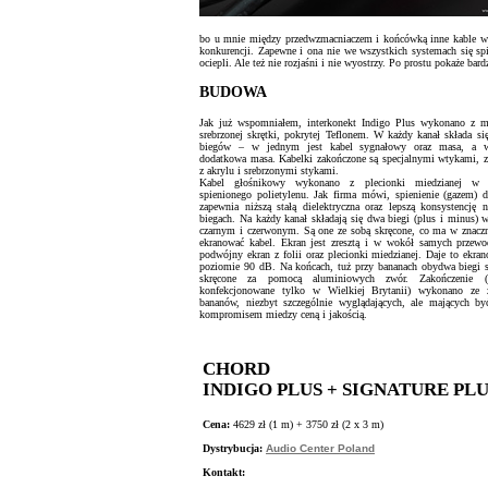
bo u mnie między przedwzmacniaczem i końcówką inne kable w zbl
konkurencji. Zapewne i ona nie we wszystkich systemach się spis
ociepli. Ale też nie rozjaśni i nie wyostrzy. Po prostu pokaże b
BUDOWA
Jak już wspomniałem, interkonekt Indigo Plus wykonano z mi
srebrzonej skrętki, pokrytej Teflonem. W każdy kanał składa s
biegów – w jednym jest kabel sygnałowy oraz masa, a 
dodatkowa masa. Kabelki zakończone są specjalnymi wtykami, 
z akrylu i srebrzonymi stykami.
Kabel głośnikowy wykonano z plecionki miedzianej w o
spienionego polietylenu. Jak firma mówi, spienienie (gazem) d
zapewnia niższą stałą dielektryczna oraz lepszą konsystencję 
biegach. Na każdy kanał składają się dwa biegi (plus i minus) 
czarnym i czerwonym. Są one ze sobą skręcone, co ma w znaczn
ekranować kabel. Ekran jest zresztą i w wokół samych przew
podwójny ekran z folii oraz plecionki miedzianej. Daje to ekra
poziomie 90 dB. Na końcach, tuż przy bananach obydwa biegi s
skręcone za pomocą aluminiowych zwór. Zakończenie (
konfekcjonowane tylko w Wielkiej Brytanii) wykonano ze 
bananów, niezbyt szczególnie wyglądających, ale mających b
kompromisem miedzy ceną i jakością.
CHORD
INDIGO PLUS + SIGNATURE PL
Cena:
4629 zł (1 m) + 3750 zł (2 x 3 m)
Dystrybucja:
Audio Center Poland
Kontakt: