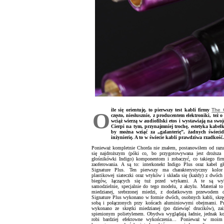
ile się orientuję, to pierwszy test kabli firmy
The 
O
często, niesłusznie, z producentem elektroniki, też 
wciąż wierzą w audiofilski etos i wystawiają na sw
Cierpi na tym, przynajmniej trochę, estetyka kabel
by można wziąć za „galanterię”, żadnych świecid
inżynierię. A to w świecie kabli prawdziwa rzadkość.
Ponieważ kompletnie Chorda nie znałem, postanowiłem od razu 
się najdroższym (póki co, bo przygotowywana jest droższa 
głośnikówki Indigo) komponentom i zobaczyć, co takiego fi
zaoferowania. A są to: interkonekt Indigo Plus oraz kabel g
Signature Plus. Ten pierwszy ma charakterystyczny kolor
plastikowej siateczki oraz wtyków i składa się (każdy) z dwóc
biegów, łączących się tuż przed wtykami. A te są wy
samodzielnie, specjalnie do tego modelu, z akrylu. Materiał to
miedzianej, srebrzonej miedzi, z dodatkowym przewodem 
Signature Plus wykonano w formie dwóch, osobnych kabli, skrę
sobą i połączonych przy końcach aluminiowymi obejmami. P
wykonano ze skrętki miedzianej (po dziewięć drucików), zai
spienionym polietylenem. Obydwa wyglądają ładnie, jednak ko
robi bardziej efektowne wykończenia… Ponieważ w moim 