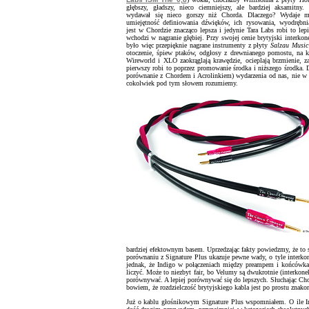
głębszy, gładszy, nieco ciemniejszy, ale bardziej aksamitny
wydawał się nieco gorszy niż Chorda. Dlaczego? Wydaje m
umiejętność definiowania dźwięków, ich rysowania, wyodrębnia
jest w Chordzie znacząco lepsza i jedynie Tara Labs robi to lep
wchodzi w nagranie głębiej. Przy swojej cenie brytyjski interko
było więc przepięknie nagrane instrumenty z płyty
Salzau Music
otoczenie, śpiew ptaków, odgłosy z drewnianego pomostu, na kt
Wireworld i XLO zaokrąglają krawędzie, ocieplają brzmienie, z
pierwszy robi to poprzez promowanie środka i niższego środka. Da
porównanie z Chordem i Acrolinkiem) wydarzenia od nas, nie w se
cokolwiek pod tym słowem rozumiemy.
bardziej efektownym basem. Uprzedzając fakty powiedzmy, że to
porównaniu z Signature Plus ukazuje pewne wady, o tyle interko
jednak, że Indigo w połączeniach między preampem i końcówka s
liczyć. Może to niezbyt fair, bo Velumy są dwukrotnie (interkone
porównywać. A lepiej porównywać się do lepszych. Słuchając Ch
bowiem, że rozdzielczość brytyjskiego kabla jest po prostu znakom
Już o kablu głośnikowym Signature Plus wspomniałem. O ile In