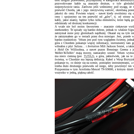
dość drogim przewodem, przynajmniej w kategoriach absolutnych
przywoływane kable są znacznie droższe, o tyle głośnik
nieprzyzwoicie tania. Zarówno jeśli weźmiemy pod uwagę, że 
przewód Chorda, jak i jego rzeczywistą wartość, określaną prze
jakości do ceny. Powiem więcej – nawet kiedy uwolnimy się o
ceny i spojrzymy na ten przewód od „góry”, tj. od strony na
kabli, jakie znamy, będzie tylko kilka elementów, które będą g
odróżniały od droższej konkurencji.
A wcale nie był moim faworytem – znacznie ciekawsze wyd
inerkonekty. Te spisały się bardzo dobrze, jednak to właśnie Sign
zatrzymał mnie przy głośnikach najdłużej. Okazał się na tyle int
że zatrzymałem go w testach przez dwa miesiące. Jest, przede 
bardzo rozdzielczy. Velum jest pod tym względem świetny, jedna
góra z Chordem pokazuje więcej informacji, instrumenty tam gr
wibrafon z płyt
Salzau…
i
Invitation
Milt Jackson Sextet, a także
z
Hold On
Willisohna, a nawet puzon Benniego Greena z j
Walkin’&Talkin’
mają mocny, namacalny sound. Velum wyższą
ma nieco ciemną (por.
TUTAJ
), a góra, jakkolwiek, jak na te 
świetna, w Chordzie ma lepszą definicję. Kabel z Wysp Brytyjsk
pokazuje to, co dzieje się na scenie, pomiędzy instrumentami, 
trzeba dużo droższego przewodu od niego, żeby powtórzyć ten w
Przypomina w tym Acrolinka Mexcel 7N-S9000, z którym dzieli t
wszystko w jedną, piękną całość.