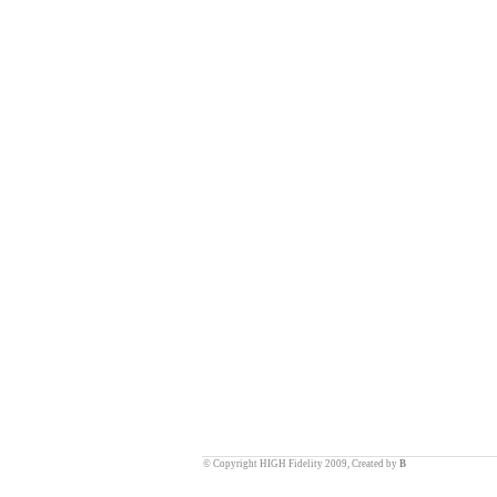
© Copyright HIGH Fidelity 2009, Created by
B