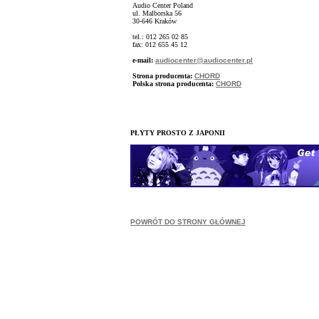
Audio Center Poland
ul. Malborska 56
30-646 Kraków
tel.: 012 265 02 85
fax: 012 655 45 12
e-mail:
audiocenter@audiocenter.pl
Strona producenta:
CHORD
Polska strona producenta:
CHORD
PŁYTY PROSTO Z JAPONII
POWRÓT DO STRONY GŁÓWNEJ