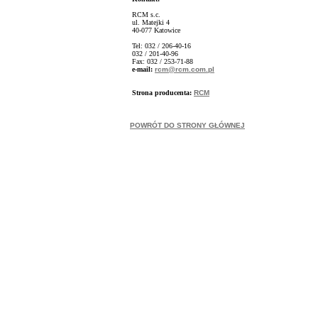
RCM s.c.
ul. Matejki 4
40-077 Katowice
Tel: 032 / 206-40-16
032 / 201-40-96
Fax: 032 / 253-71-88
e-mail:
rcm@rcm.com.pl
Strona producenta:
RCM
POWRÓT DO STRONY GŁÓWNEJ