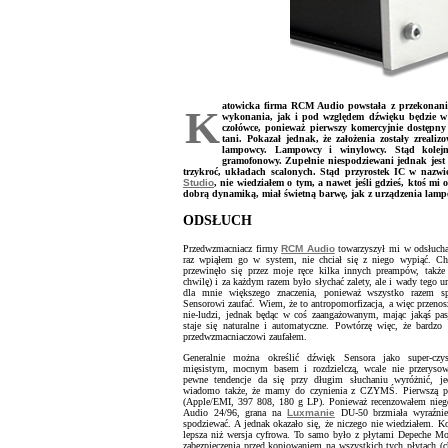
atowicka firma RCM Audio powstała z przekonania
K
wykonania, jak i pod względem dźwięku będzie w 
czołówce, ponieważ pierwszy komercyjnie dostępn
tani. Pokazał jednak, że założenia zostały zreali
lampowcy. Lampowcy i winylowcy. Stąd kolejn
gramofonowy. Zupełnie niespodziewani jednak jest 
trzykroć, układach scalonych. Stąd przyrostek IC w nazwi
Studio
, nie wiedziałem o tym, a nawet jeśli gdzieś, ktoś mi
dobrą dynamiką, miał świetną barwę, jak z urządzenia lampo
ODSŁUCH
Przedwzmacniacz firmy
RCM Audio
towarzyszył mi w odsłucha
raz wpiąłem go w system, nie chciał się z niego wypiąć. Ch
przewinęło się przez moje ręce kilka innych preampów, także
chwilę) i za każdym razem było słychać zalety, ale i wady tego ur
dla mnie większego znaczenia, ponieważ wszystko razem s
Sensorowi zaufać. Wiem, że to antropomorfizacja, a więc przenos
nie-ludzi, jednak będąc w coś zaangażowanym, mając jakąś pasję
staje się naturalne i automatyczne. Powtórzę więc, że bardz
przedwzmacniaczowi zaufałem.
Generalnie można określić dźwięk Sensora jako super-czy
mięsistym, mocnym basem i rozdzielczą, wcale nie przeryso
pewne tendencje da się przy długim słuchaniu wyróżnić, je
wiadomo także, że mamy do czynienia z CZYMŚ. Pierwszą pł
(Apple/EMI, 397 808, 180 g LP). Ponieważ recenzowałem nie
Audio 24/96, grana na
Luxmanie
DU-50 brzmiała wyraźnie 
spodziewać. A jednak okazało się, że niczego nie wiedziałem. 
lepsza niż wersja cyfrowa. To samo było z płytami Depeche 
zabezpieczenia przed kopiowaniem na wszystkich tych płytach (c