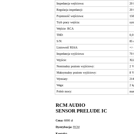
Impedancja wejściowa:
20 
Regulacja impedancji:
20 
Pojemność wejściowa:
150
Tryb pracy wejścia:
sym
Wejście: RCA
THD:
0,
S/N:
85 
Liniowość RIAA:
+/-
Impedancja wyjściowa:
70 
Wyjście:
XL
Nominalny poziom wyjściowy:
2 V
Maksymalny poziom wyjściowy:
8 V
Wymiary:
214
Waga:
2 k
Pobór mocy:
ma
RCM AUDIO
SENSOR PRELUDE IC
Cena:
6000 zł
Dystrybucja:
RCM
Kontakt: