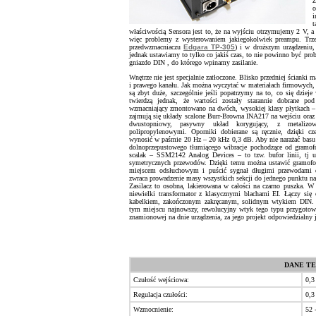
z
o
i
t
właściwością Sensora jest to, że na wyjściu otrzymujemy 2 V
więc problemy z wysterowaniem jakiegokolwiek preampu. Trzeb
przedwzmacniaczu
Edgara TP-305
) i w droższym urządzeniu,
jednak ustawiamy to tylko co jakiś czas, to nie powinno być pro
gniazdo DIN , do którego wpinamy zasilanie.
Wnętrze nie jest specjalnie zatłoczone. Blisko przedniej ścianki m
i prawego kanału. Jak można wyczytać w materiałach firmowych, z
są zbyt duże, szczególnie jeśli popatrzymy na to, co się dziej
twierdzą jednak, że wartości zostały starannie dobrane pod
wzmacniający zmontowano na dwóch, wysokiej klasy płytkach –
zajmują się układy scalone Burr-Browna INA217 na wejściu ora
dwustopniowy, pasywny układ korygujący, z metalizo
polipropylenowymi. Oporniki dobierane są ręcznie, dzięki c
wynosić w paśmie 20 Hz – 20 kHz 0,3 dB. Aby nie narażać basu n
dolnoprzepustowego tłumiącego wibracje pochodzące od gramofo
scalak – SSM2142 Analog Devices – to tzw. bufor linii, tj u
symetrycznych przewodów. Dzięki temu można ustawić gramofo
miejscem odsłuchowym i puścić sygnał długimi przewodami
zwraca prowadzenie masy wszystkich sekcji do jednego punktu na 
Zasilacz to osobna, lakierowana w całości na czarno puszka. W
niewielki transformator z klasycznymi blachami EI. Łączy s
kabelkiem, zakończonym zakręcanym, solidnym wtykiem DIN. 
tym miejscu najnowszy, rewolucyjny wtyk tego typu przygoto
znamionowej na dnie urządzenia, za jego projekt odpowiedzialny 
DANE TEC
Czułość wejściowa:
0,3
Regulacja czułości:
0,3
Wzmocnienie:
52 