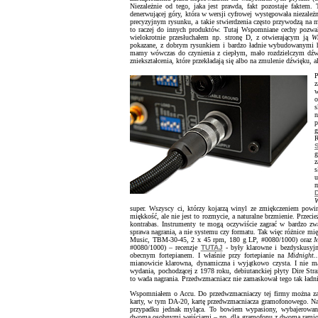
Niezależnie od tego, jaka jest prawda, fakt pozostaje faktem.
denerwującej góry, która w wersji cyfrowej występowała niezale
precyzyjnym rysunku, a takie stwierdzenia często przywodzą na m
to raczej do innych produktów. Tutaj Wspomniane cechy pozwa
wielokrotnie przesłuchałem np. stronę D, z otwierającym ją
W
pokazane, z dobrym rysunkiem i bardzo ładnie wybudowanymi h
mamy wówczas do czynienia z ciepłym, mało rozdzielczym dźwięk
zniekształcenia, które przekładają się albo na zmulenie dźwięku, a
P
z
w
o
s
n
p
g
g
z
s
u
m
W
super. Wszyscy ci, którzy kojarzą winyl ze zmiękczeniem powi
miękkość, ale nie jest to rozmycie, a naturalne brzmienie. Przec
kontrabas. Instrumenty te mogą oczywiście zagrać w bardzo zwar
sprawa nagrania, a nie systemu czy formatu. Tak więc różnice 
Music, TBM-30-45, 2 x 45 rpm, 180 g LP, #0080/1000) oraz
M
#0080/1000) – recenzje
TUTAJ
- były klarowne i bezdyskusyjn
obecnym fortepianem. I właśnie przy fortepianie na
Midnight..
mianowicie klarowna, dynamiczna i wyjątkowo czysta. I nie m
wydania, pochodzącej z 1978 roku, debiutanckiej płyty Dire Stra
to wada nagrania. Przedwzmacniacz nie zamaskował tego tak ładni
Wspomniałem o Accu. Do przedwzmacniaczy tej firmy można z
karty, w tym DA-20, kartę przedwzmacniacza gramofonowego. Naz
przypadku jednak myląca. To bowiem wypasiony, wybajerowan
dwoma osobnymi wejściami – np. dla gramofonu z dwoma ramion