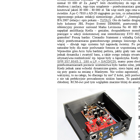
niemal 10 000 zł! Za „kartę”! Jeśli chcielibyśmy do tego d
obudowę i zasilacz, tego typu urządzenie – przedwzmacniacz g
kosztować jakieś 30 000 – 40 000 zł. Tak więc niech jego cena w
zwiedzie. A po C-7810 z AD-20 sięgnąłem po tym, co zobaczyłem
tegorocznego pokazu redakcji niemieckiego „Audio” i „Stereop
IFA 2007 (relacja i opis pokazu –
TUTAJ
). Oto do bardzo drogi
były kolumny JBL Project Everest DD66000, przetwornik 
referencyjny procesor surround Marka Levinsona No 40 HD 
napędzał amlifikację Krella – genialne, dwupudełkowe mono
pracujące w sekcji niskotonowej oraz stereofoniczny EVO 402
gramofon? Proszę bardzo: Cleraudio Statement z wkładką Gold
sekcji przedwzmacniacza gramofonowego preampu liniowego 
więcej – dźwięk tego systemu był naprawdę świetny. Po pr
naturalne było dla mnie porównanie Sensora ze wspomnianą sek
Wprawdzie góra Accu była bardziej perlista, jakby grały tam ras
jednak dynamika i zwartość basu, a także swego rodzaju otwarto
ultymatywna rozdzielczość itp. lepsze były u Japończyka. Kiedy 
SFR 357.8045.1, 180 g LP + SACD/CD)
, mamy przez chwi
przedwzmacniaczach poczucie uczestnictwa było bardzo silne, jed
Kiedy jednak zaraz wchodzi dynamiczne granie, nieco lepiej ata
się przy graniu na zmianę z Manleyem. Nie wolno zapomnieć, że
walczymy, to na całego, bo dlaczego by nie? Z kolei, jeśli poró
z nie tak perfekcyjnie prowadzonym niskim basem. To parado
chłodniej. RCM-owi pod tym względem znacznie bliżej do amery
P
z
z
w
R
p
z
P
–
g
d