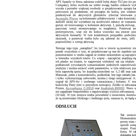
APS Spanily to firma założona wokół byłej ekipy TLCpro (to pr
Company), która zwróciła na siebie uwagę bardzo ciekawie w
wyszła z potrzeby większej swobody w projektowaniu sprzętu bar
pierwszym jej produktem, od początku do końca, jest właśni
przekonywał do aktywnych głośników (chociaż testowane
Acoustic Picco
są kolumnami półaktywnymi i taka konstrukcj
audiofil raczej nie wyrzeknie się możliwości zabawy ze wzmacnia
gorszy od stosowanego w kolumnie aktywnej. I, prawdę mówiąc,
pasywnej wersji recenzowanego tu urządzenia. Ponieważ j
prototypowym, więc nie do końca wszystko ma jeszcze pozap
aktywnych Aeonach). W tym konkretnym przypadku podwykon
skrzynek, a ponieważ trzeba było się zabierać do testu, je
poprosiliśmy o wersję aktywną.
Testując tego typu „narzędzia”, bo tym w istocie są monitory stu
przede wszystkim o tym, że projektowane są one do zupełnie in
pomieszczenie w studiu nagrań ze stołem mikserskim są najczęśc
w kierunku wysokich tonów. Co więcej – najczęściej znajdują się
ich płasko na ścianie, to najpewniej wielokroć tak się właśnie 
podbarwień wywołanych wzmacnianiem niektórych częstotliwości 
studyjny i można ustawić wiele parametrów, w tym relatywny poz
była naprawdę spora, bo kopułkę ustawiłem na -1,5 dB oraz uak
Matusiak, jeden z konstruktorów, podkreślał, bez tego układu bas
i tylko wykorzystując subwoofer, można z niego zrezygnować. A
sygnał do APS-ów i osobnego wzmacniacza i kolumn. U mn
końcówką Thety (test w przyszłym miesiącu). Źródło to odtwarz
Primie,
Accuphase C-2810
oraz
Audiolab 8000Q
. Nieco 
niż napędzane bezpośrednio z regulowanego wyjścia odtwarzacza. 
(10 kΩ). W tym miejscu trzeba powiedzieć o ustawieniu Aeonów 
że są monitorami bliskiego i średniego pola, oznacza to, że będą s
ODSŁUCH
Tak ustawi
Momentalnie 
prostu stara
sposób scen
stopni. Pon
firma. W ta
dokładne kol