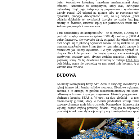
duże, koncertowe fortepiany napędzane mechanizmami Amp
taśmami. Nancarrow to kompozytor, który atak, dźwięcz
najbardziej. Stąd jego fortepiany są preparowane i synchroniz
dawały ponad 120 uderzeń na minutę. Aby to poprawnie odtw
dynamika, precyzja, dźwięczność i coś, co się nazywa „pitch
oddania dokładnie tej wysokości dźwięku co trzeba, bez jeg
zrobiły to świetnie, znacznie lepiej niż jakiekolwiek znane mi 
kolumn pasywnych i wzmacniacza.
I tak dochodzimy do kompromisów – te są zawsze, a Aeony to os
podzielić między wzmacniacz (jakieś 1500 zł) i kolumny (3000 zł
pułap finansowy, nie wszystko da się osiągnąć. Są jednak elemen
nich wiąże się z jakością wysokich tonów. Te są znakomite, je
wzmacniacza Audio Aero Prima (test w tym miesiącu) i zawsze brz
rozdzielcze jak układy dyskretne. I w tym wypadku słychać to s
ukrywa. To z kolei prowadzi do drugiej sprawy, a mianowicie głęb
przeżywam poważny szok, słysząc genialne nagrania i wiedząc
głębokiej sceny. W tej dziedzinie kolumny w rodzaju
ESA Trit
dość lekko, panie nie wychodzą ku nam przed linię kolumn. A pr
właśnie zrealizowano.
BUDOWA
Kolumny swarzędzkiej firmy APS Aeon to aktywny, dwudrożny mon
tylnej ściance jak i bardzo solidnej skrzynce. Obudowę wykonan
szeroka, a to dlatego, że głośnik niskośredniotonowy ma spor
odlewanym koszem i sporym magnesem. Głośnik przygotował S
obsługuje kopułka SEAS-a. W opcji są dwa głośniki – z mem
fenomenalny głośnik, który w swoich produktach stosuje firma 
używanych przeze mnie
Marcusach
. Na przedniej ściance znal
wyloty, będące częścią przedniej ścianki. Wygląda to naprawd
przedniej ścianki oraz dylatacja między nią i resztą obudowy spra
E
(
d
c
–
s