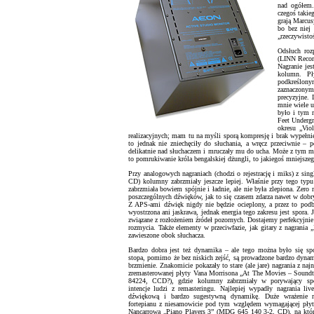
nad ogółem.
czegoś takie
grają Marcu
bo bez niej
„rzeczywisto
Odsłuch roz
(LINN Recor
Nagranie jes
kolumn. Pły
podkreślony
zaznaczonymi
precyzyjne. 
mnie wiele u
było i tym 
Feet Underg
okresu „Vio
realizacyjnych; mam tu na myśli sporą kompresję i brak wypełni
to jednak nie zniechęciły do słuchania, a wręcz przeciwnie – 
delikatnie nad słuchaczem i mruczały mu do ucha. Może z tym mru
to pomrukiwanie króla bengalskiej dżungli, to jakiegoś mniejsze
Przy analogowych nagraniach (chodzi o rejestrację i miks) z si
CD) kolumny zabrzmiały jeszcze lepiej. Właśnie przy tego typu 
zabrzmiała bowiem spójnie i ładnie, ale nie była zlepiona. Zero 
poszczególnych dźwięków, jak to się czasem zdarza nawet w dob
Z APS-ami dźwięk nigdy nie będzie ocieplony, a przez to pod
wyostrzona ani jaskrawa, jednak energia tego zakresu jest spora. 
związane z rozłożeniem źródeł pozornych. Dostajemy perfekcyjni
rozmycia. Także elementy w przeciwfazie, jak gitary z nagrania 
zawieszone obok słuchacza.
Bardzo dobra jest też dynamika – ale tego można było się sp
stopa, pomimo że bez niskich zejść, są prowadzone bardzo dynam
brzmienie. Znakomicie pokazały to stare (ale jare) nagrania z naj
zremasterowanej płyty Vana Morrisona „At The Movies – Soundt
84224, CCD?), gdzie kolumny zabrzmiały w porywający spo
intencje ludzi z remasteringu. Najlepiej wypadły nagrania li
dźwiękową i bardzo sugestywną dynamikę. Duże wrażenie r
fortepianu z niesamowicie pod tym względem wymagającej płyt
Nancarrowa „Piano Players 3” (MDG 645 140 3-2, CD), na któr