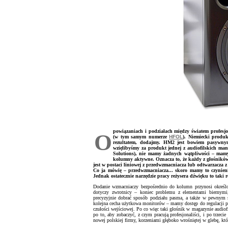
powiązaniach i podziałach między światem profes
O
(w tym samym numerze
HFOL
). Niemiecki produk
rezultatem, dodajmy. HM2 jest bowiem pasywnym
wzięlibyśmy za produkt jednej z audiofilskich ma
Solutions), nie mamy żadnych wątpliwości – mamy
kolumny aktywne. Oznacza to, że każdy z głośnikó
jest w postaci liniowej z przedwzmacniacza lub odtwarzacza 
Co ja mówię – przedwzmacniacza... skoro mamy to czynieni
Jednak ostatecznie narzędzie pracy reżysera dźwięku to ta
Dodanie wzmacniaczy bezpośrednio do kolumn przynosi określon
dotyczy zwrotnicy – koniec problemu z elementami biernymi
precyzyjnie dobrać sposób podziału pasma, a także w pewnym s
kolejna cecha użytkowa monitorów – mamy dostęp do regulacji p
czułości wejściowej. Po co więc taki głośnik w magazynie audiof
po to, aby zobaczyć, z czym pracują profesjonaliści, i po trzeci
nowej polskiej firmy, korzeniami głęboko wrośniętej w glebę, któ