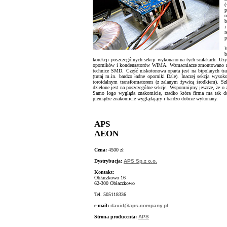
(
p
o
b
i
r
p
W
b
korekcji poszczególnych sekcji wykonano na tych scalakach. Uż
oporników i kondensatorów WIMA. Wzmacniacze zmontowano na o
technice SMD. Część niskotonowa oparta jest na bipolarych t
(tutaj m.in. bardzo ładne oporniki Dale). Inaczej sekcja wy
toroidalnym transformatorem (z zalanym żywicą środkiem). Sz
dzielone jest na poszczególne sekcje. Wspomnijmy jeszcze, że o
Samo logo wygląda znakomicie, rzadko która firma ma tak d
pieniądze znakomicie wyglądający i bardzo dobrze wykonany.
APS
AEON
Cena:
4500 zł
Dystrybucja:
APS Sp.z o.o.
Kontakt:
Obłaczkowo 16
62-300 Obłaczkowo
Tel. 505118336
e-mail:
david@aps-company.pl
Strona producenta:
APS