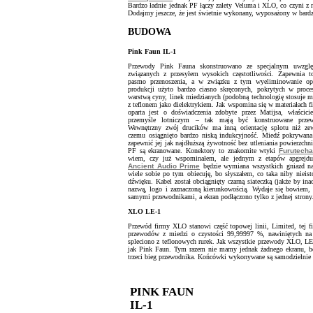
Bardzo ładnie jednak PF łączy zalety Veluma i XLO, co czyni z n
Dodajmy jeszcze, że jest świetnie wykonany, wyposażony w bardz
BUDOWA
Pink Faun IL-1
Przewody Pink Fauna skonstruowano ze specjalnym uwzgl
związanych z przesyłem wysokich częstotliwości. Zapewnia t
pasmo przenoszenia, a w związku z tym wyeliminowanie op
produkcji użyto bardzo ciasno skręconych, pokrytych w proce
warstwą cyny, linek miedzianych (podobną technologię stosuje 
z teflonem jako dielektrykiem. Jak wspomina się w materiałach 
oparta jest o doświadczenia zdobyte przez Matijsa, właścic
przemyśle lotniczym – tak mają być konstruowane prze
Wewnętrzny zwój drucików ma inną orientację splotu niż zewn
czemu osiągnięto bardzo niską indukcyjność. Miedź pokrywana
zapewnić jej jak najdłuższą żywotność bez utleniania powierzch
PF są ekranowane. Konektory to znakomite wtyki
Furutecha
wiem, czy już wspominałem, ale jednym z etapów apgrejdu
Ancient Audio Prime
będzie wymiana wszystkich gniazd na
wiele sobie po tym obiecuję, bo słyszałem, co taka niby nieis
dźwięku. Kabel został obciągnięty czarną siateczką (jakże by inac
nazwą, logo i zaznaczoną kierunkowością. Wydaje się bowiem,
samymi przewodnikami, a ekran podłączono tylko z jednej strony
XLO LE-1
Przewód firmy XLO stanowi część topowej linii, Limited, tej
przewodów z miedzi o czystości 99,99997 %, nawiniętych na
spleciono z teflonowych rurek. Jak wszystkie przewody XLO, LE
jak Pink Faun. Tym razem nie mamy jednak żadnego ekranu, bo
trzeci bieg przewodnika. Końcówki wykonywane są samodzielnie pr
PINK FAUN
IL-1