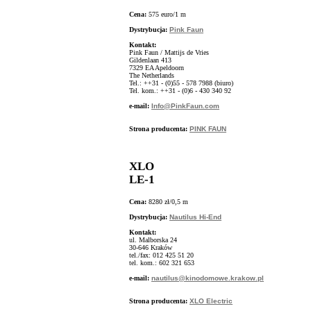
Cena:
575 euro/1 m
Dystrybucja:
Pink Faun
Kontakt:
Pink Faun / Mattijs de Vries
Gildenlaan 413
7329 EA Apeldoorn
The Netherlands
Tel.: ++31 - (0)55 - 578 7988 (biuro)
Tel. kom.: ++31 - (0)6 - 430 340 92
e-mail:
Info@PinkFaun.com
Strona producenta:
PINK FAUN
XLO
LE-1
Cena:
8280 zł/0,5 m
Dystrybucja:
Nautilus Hi-End
Kontakt:
ul. Malborska 24
30-646 Kraków
tel./fax: 012 425 51 20
tel. kom.: 602 321 653
e-mail:
nautilus@kinodomowe.krakow.pl
Strona producenta:
XLO Electric