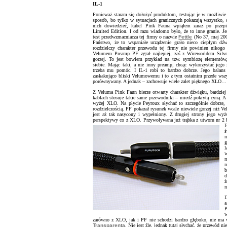
IL-1
Ponieważ staram się dołożyć produktom, testując je w możliwie 
sposób, bo tylko w sytuacjach granicznych pokazują wszystko, 
nich dowiedzieć, kabel Pink Fauna wpiąłem zaraz po przep
Limited Edition. I od razu wiadomo było, że to inne granie. Je
test przedwzmacniacza tej firmy o nazwie
Fettle
(No 37, maj 200
Państwo, że to wspaniałe urządzenie grało nieco ciepłym dźw
rozdzielczy charakter przewodu tej firmy nie powinien nikogo
Velumem Preamp PF zgrał najlepiej, zaś z Wireworldem Silver
gorzej. To jest bowiem przykład na tzw. symbiozę elementów
siebie. Mając taki, a nie inny preamp, chcąc wykorzystać jeg
trzeba mu pomóc. I IL-1 robi to bardzo dobrze. Jego balans
zaskakująco bliski Velumowemu i to z tym ostatnim przede wszy
porównywany. A jednak – zachowuje wiele zalet pięknego XLO…
Z Veluma Pink Faun bierze otwarty charakter dźwięku, bardzie
kablach stosuje takie same przewodniki – miedź pokrytą cyną. A
wyżej XLO. Na płycie Peyroux słychać to szczególnie dobrze,
rozdzielczością. PF pokazał rysunek wcale niewiele gorzej niż V
jest aż tak nasycony i wypełniony. Z drugiej strony jego wyż
perspektywy co z XLO. Przywoływana już trąbka z utworu nr 2 był
I
ś
n
g
l
w
m
r
b
d
ż
n
D
a
P
w
zarówno z XLO, jak i PF nie schodzi bardzo głęboko, nie ma w
Transparenta
. Nie jest źle, jednak tutaj słychać, że przewód n