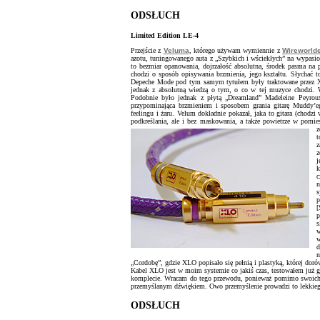
ODSŁUCH
Limited Edition LE-4
Przejście z
Veluma
, którego używam wymiennie z
Wireworld
azotu, tuningowanego auta z „Szybkich i wściekłych” na wypasio
to bezmiar opanowania, dojrzałość absolutna, środek pasma na pi
chodzi o sposób opisywania brzmienia, jego kształtu. Słychać t
Depeche Mode pod tym samym tytułem były traktowane przez XL
jednak z absolutną wiedzą o tym, o co w tej muzyce chodzi.
Podobnie było jednak z płytą „Dreamland” Madeleine Peyrou
przypominająca brzmieniem i sposobem grania gitarę Muddy’ego
feelingu i żaru. Velum dokładnie pokazał, jaka to gitara (chodzi
podkreślania, ale i bez maskowania, a także powietrze w pomiesz
z
t
z
z
j
k
c
n
s
p
s
w
w
d
n
„Cordobę”, gdzie XLO popisało się pełnią i plastyką, której dorów
Kabel XLO jest w moim systemie co jakiś czas, testowałem już
komplecie. Wracam do tego przewodu, ponieważ pomimo swoich o
przemyślanym dźwiękiem. Owo przemyślenie prowadzi to lekkiego
ODSŁUCH