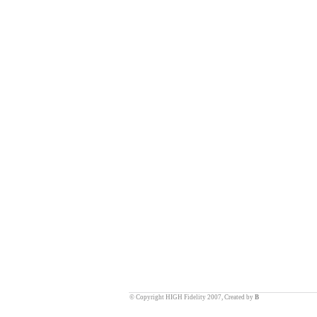
© Copyright HIGH Fidelity 2007, Created by
B