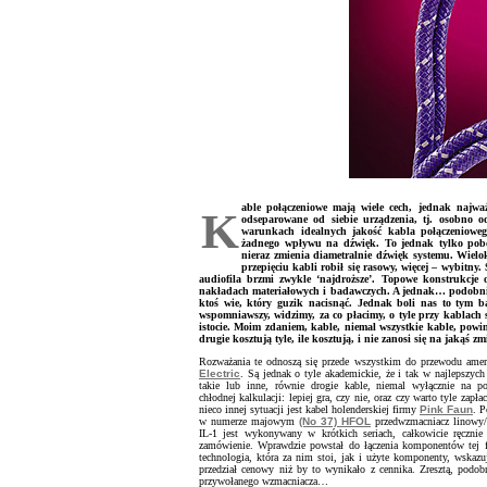
able połączeniowe mają wiele cech, jednak najwa
K
odseparowane od siebie urządzenia, tj. osobno od
warunkach idealnych jakość kabla połączenioweg
żadnego wpływu na dźwięk. To jednak tylko pobo
nieraz zmienia diametralnie dźwięk systemu. Wielo
przepięciu kabli robił się rasowy, więcej – wybitny
audiofila brzmi zwykle ‘najdroższe’. Topowe konstrukcje
nakładach materiałowych i badawczych. A jednak… podobnie 
ktoś wie, który guzik nacisnąć. Jednak boli nas to tym b
wspomniawszy, widzimy, za co płacimy, o tyle przy kablach sk
istocie. Moim zdaniem, kable, niemal wszystkie kable, powi
drugie kosztują tyle, ile kosztują, i nie zanosi się na jakąś zm
Rozważania te odnoszą się przede wszystkim do przewodu ame
Electric
. Są jednak o tyle akademickie, że i tak w najlepszych
takie lub inne, równie drogie kable, niemal wyłącznie na p
chłodnej kalkulacji: lepiej gra, czy nie, oraz czy warto tyle zapł
nieco innej sytuacji jest kabel holenderskiej firmy
Pink Faun
. P
w numerze majowym
(No 37) HFOL
przedwzmacniacz linow
IL-1 jest wykonywany w krótkich seriach, całkowicie ręcznie
zamówienie. Wprawdzie powstał do łączenia komponentów tej f
technologia, która za nim stoi, jak i użyte komponenty, wskazu
przedział cenowy niż by to wynikało z cennika. Zresztą, podo
przywołanego wzmacniacza…