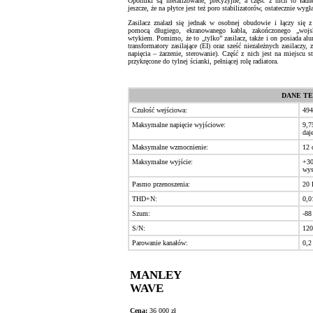
Oporniki są metalizowane, precyzyjne, a część z nich to ła
jeszcze, że na płytce jest też poro stabilizatorów, ostatecznie wygł
Zasilacz znalazł się jednak w osobnej obudowie i łączy się 
pomocą długiego, ekranowanego kabla, zakończonego „woj
wtykiem. Pomimo, że to „tylko” zasilacz, także i on posiada alu
transformatory zasilające (EI) oraz sześć niezależnych zasilacz
napięcia – żarzenie, sterowanie). Część z nich jest na miejscu
przykręcone do tylnej ścianki, pełniącej rolę radiatora.
DANE TEC
Czułość wejściowa:
494
Maksymalne napięcie wyjściowe:
9,7
daj
Maksymalne wzmocnienie:
12 
Maksymalne wyjście:
+30
wys
Pasmo przenoszenia:
20 
THD+N:
0,0
Szum:
-88
S/N:
120
Parowanie kanałów:
0,2
MANLEY
WAVE
Cena:
36 000 zł