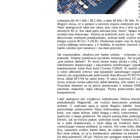
j
R
z
w
ś
wskazania dla 44,1 kHz i 88,2 kHz, a także 48 kHz i 96 kHz. W p
długości słowa, co w sprzęcie w pewnym stopniu studyjnym jest
Wejść analogowych także jest cztery, przy czym dwa z nich są z
złoconych RCA. Jest także pętla nazwana tutaj ‘insert’, będąca 
systemu kina domowego. Wyjścia na końcówki mocy są trzy – 
aktywowane osobnymi przełącznikami, podczas kiedy wyjście nr 1
(drugie wyjście RCA) i 3 (XLR). Ostatecznie mamy więc do dyspo
z pilota zdalnego sterowania, a w dodatku, że możemy sterować z
bardzo solidnie (jest metalowy i ma duże przyciski).
Jak wspomniałem, obudowa jest bardzo solidna – wykonano ją 
materiału. Wnętrze przedstawia się bardzo interesująco. Już na p
„pod jednym dachem”. Po lewej stronie mamy płytkę z cyfrą.
transformator dopasowujący i najwyraźniej symetryzujący sygn
transformatorze widać dwie kości Crystala CS8420. To niezbyt no
w sobie odbiornik cyfrowy oraz upsampler zamieniający sygnał
niestety już nieprodukowane przetworniki Burr-Browna PCM1704. U
bywa, układ DF1704 tej samej firmy. W sekcji konwersji I/U p
zwory, którymi można uaktywnić układ deemfazy, jeśli mamy w swo
Wszystkie elementy na tej płytce zmontowano w technice SM
natomiast znakomity zegar taktujący. Płytka przetwornika łą
komputerowej.
Część analogowa jest wyjątkowo rozbudowana. Wejścia klucz
przekaźnikami Magnecraft, zaś wyjścia klasycznymi przeka
stykami. Z wejściami łączą je sporej długości kabelki. Jesz
poczwórnego potencjometru Alpsa ulokowanego przy przedniej
kolei, tym razem krótsze, kable biegną z sekcji wzmocnienia.
oparta jest o lampy próżniowe. Na wejściu pracują duże, podwój
Electric, zaś na wyjściu piękne, podwójne triody Siemensa E
na w pełni zbalansowany, o czym zdają się świadczyć duże, 
symetryzujące własnej produkcji na wejściu. Nie wiem tylko, dla
dwa, wprawdzie wielkie, bardzo ładne, ale właśnie tylko dwa k
Być może jednak, że są to kondensatory zakładane na katodzie
ich duża pojemność (30 μf). Wyjście jest sprzęgane małymi kond