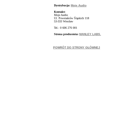
Dystrybucja:
Moje Audio
Kontakt:
Moje Audio
Ul. Powstańców Śląskich 118
53-333 Wrocław
Tel.: 0 606 276 001
Strona producenta:
MANLEY LABS.
POWRÓT DO STRONY GŁÓWNEJ