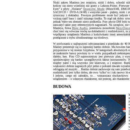
Niski zakres Manleya jest mięsisty, niski i dobry, schodzi ni
kończy się nieco wcześniej niż grany z Lektora Prime. Pierwsze
Eyes” z płyty „Violator”
Depeche Mode
(Mute/EMI, DMCD7, 
SACD/CD + DVD-A 24/48) i wszystko jasne - piękny, niski i zw
rytmiczny i dokładny. Pewnym problemem może być jedynie to
wyższą część basu i część niższego środka. To stąd tak dobry rytm
jednak Wave ten element nieco podkreśla. Przy płycie DM było to
zauważyć także przy referencyjnych nagraniach. Na szczęście, ni
Manleya, firma
Moje Audio
, przestawia monobloki
Neo-Clas
choć traci się wówczas trochę na dokładności i rozdzielczości, t
współpracy urządzenia Manleya z końcówkami innej amerykańsk
przełączone z trybu ultralinearnego na triodowy.
W porównaniu z najlepszymi odtwarzaczami z przedziału do 40 0
Manley prezentuje się co najmniej bardzo dobrze. Ma bowiem bard
przypomina w tej mierze Gryphona. W kategoriach absolutnych rozd
że znakomite barwy powinny to w wielu przypadkach zrekompenso
daleko, hen. Przy CD najmocniejszy jest pierwszy plan, z wy
spodziewajmy się bardzo szczegółowych faktur instrumentów. Tyl
między nami i nią wszystko jest klarowne, a i mięsiste. Bard
większości dobrze nagranych płyt jedno z położeń dawało wyraźni
odciągają od muzyki… Bardzo dobrze zachowuje się sam przedwzm
rozdzielczość jest tylko dobra, ale owo ‘tylko’ to i tak rasowy hi-
I jedyne, czego mi zabrakło, to… wzmacniacz słuchawkowy.
urządzeniem – o własnym charakterze, nie przeczę, ale charakterz
BUDOWA
n
p
o
w
ś
a
a
w
w
s