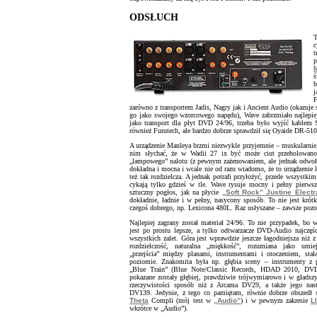
ODSŁUCH
T
c
t
p
M
b
j
F
zarówno z transportem Jadis, Nagry jak i Ancient Audio (okazuje 
go jako swojego wzorcowego napędu), Wave zabrzmiało najlepi
jako transport dla płyt DVD 24/96, trzeba było wyjść kablem
również Furutech, ale bardzo dobrze sprawdził się Oyaide DR-510
A urządzenie Manleya brzmi niezwykle przyjemnie – muskularnie,
nim słychać, że w Wadii 27 ix być może ciut przeholowano
„lampowego” nalotu (z pewnym zażenowaniem, ale jednak odwołuję 
dokładna i mocna i wcale nie od razu wiadomo, że to urządzenie l
też tak rozdzielcza. A jednak potrafi przyłożyć, przede wszystki
cykają tylko gdzieś w tle. Wave rysuje mocny i pełny pierws
sztuczny pogłos, jak na płycie
„Soft Rock” Justine Electr
dokładnie, ładnie i w pełny, nasycony sposób. To nie jest krót
czegoś dobrego, np. Lexicona 480L. Raz usłyszane – zawsze pozo
Najlepiej zagrany został materiał 24/96. To nie przypadek, bo
jest po prostu lepsze, a tylko odtwarzacze DVD-Audio najczęśc
wszystkich zalet. Góra jest wprawdzie jeszcze łagodniejsza niż 
rozdzielczość, naturalna „miękkość”, rozumiana jako umie
„przejścia” między planami, instrumentami i otoczeniem, sta
poziomie. Znakomita była np. głębia sceny – instrumenty z p
„Blue Train” (Blue Note/Classic Records, HDAD 2010, DV
pokazane zostały głębiej, prawdziwie trójwymiarowo i w gładszy
rzeczywistości sposób niż z Arcama DV29, a także jego na
DV139. Jedynie, z tego co pamiętam, równie dobrze obszedł s
Theta
Compli (mój test w
„Audio”
) i w pewnym zakresie
L
wkrótce w „Audio”).