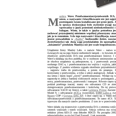
anley
Wave. Przedwzmacniacz/przetwornik D/A, c
M
sensu, a nazywanie i klasyfikowanie nie jest zajęc
postrzeganie świata kształtowane jest przez język.
to sprawa dyskusyjna) było zwrócenie uwagi na 
wprowadza w język przestrzeń niedookreśloności i 
bałagan. Wiem, że także w języku potrzebna jes
zachować przynajmniej minimum wspólnej płaszczyzny znacze
jak ja to rozumiem. A do tego nazywanie i klasyfikacja, nawe
jeszcze prowadziłem w
„Audio”
Audioszołki (które, nawia
dystrybutorów) tak dużą wagę przykładałem do uporządko
„tożsamości” produktu Manleya nie jest wcale bezpodstawne. 
Urządzenie firmy Manley Labs. o nazwie Wave – nazwa wz
świecących się na jego froncie niebieskich lampek – to bowiem d
obudowie: przetwornik D/A oraz przedwzmacniacz liniowy. I 
Wave’a składają się dwa pudełka, bo w osobnym umieszczono zasi
że obydwa urządzenia są pełnoprawne, tj. i przetwornik posia
osobnego DAC-a, i przedwzmacniacz ma wejścia i wyjścia, jakby
wspólnego. Z punktu widzenia sygnału określenie przynależności 
– najpierw trafia do przetwornika, a potem do preampu. Ina
korzystamy z przetwornika, a tylko z sekcji analogowej. Jednak 
ma sensu i lepiej kupić „czysty” przedwzmacniacz. Wydaje się 
naprawdę to jedna z bardziej widocznych zmian w postrzeganiu „
mocy, przedwzmacniacz, przetwornik i transport. Równie często 
podział przebiega inaczej: mamy oto odtwarzacz CD ze zin
zintegrowanym przedwzmacniaczem i końcówkę. Do tej pierwsz
odtwarzacze SACD tej firmy), a także
Lektora Prime
Ancient 
Model 9, i odtwarzacze
dCS-a
(wszystkie),
EMM Labs-a
(wsz
Nagrę
CDP i
Cyrusa DAC XP
. I choć często np. o Wadii m
odtwarzacz/przetwornik z przedwzmacniaczem. To samo dCS. Ta
typowym dla naszych czasów produktem. Z tym że w przeciwieństw
Wave składa się mianowicie z przetwornika D/A z czterema wej
czterech wejściach i trzech wyjściach. Sekcja cyfrowa ma swo
reduktor jittera AES-21 oraz dekoder HDCD. Na początku 200
odpowiedzialny za nią był Fred Forssell. I tak pozostało.