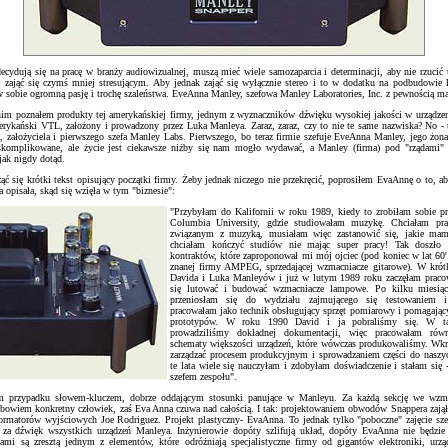
decydują się na pracę w branży audiowizualnej, muszą mieć wiele samozaparcia i determinacji, aby nie rzucić
e zająć się czymś mniej stresującym. Aby jednak zająć się wyłącznie stereo i to w dodatku na podbudowie
w sobie ogromną pasję i trochę szaleństwa. EveAnna Manley, szefowa Manley Laboratories, Inc. z pewnością ma 
nim poznałem produkty tej amerykańskiej firmy, jednym z wyznaczników dźwięku wysokiej jakości w urządze
rykański VTL, założony i prowadzony przez Luka Manleya. Zaraz, zaraz, czy to nie te same nazwiska? No -
 założyciela i pierwszego szefa Manley Labs. Pierwszego, bo teraz firmie szefuje EveAnna Manley, jego żon
 skomplikowane, ale życie jest ciekawsze niżby się nam mogło wydawać, a Manley (firma) pod "rządami"
jak nigdy dotąd.
ząć się krótki tekst opisujący początki firmy. Żeby jednak niczego nie przekręcić, poprosiłem EvaAnnę o to, a
 opisała, skąd się wzięła w tym "biznesie":
"Przybyłam do Kalifornii w roku 1989, kiedy to zrobiłam sobie p
Columbia University, gdzie studiowałam muzykę. Chciałam pr
związanym z muzyką, musiałam więc zastanowić się, jakie mam
chciałam kończyć studiów nie mając super pracy! Tak doszło 
kontraktów, które zaproponował mi mój ojciec (pod koniec w lat 60'
znanej firmy AMPEG, sprzedającej wzmacniacze gitarowe). W krót
Davida i Luka Manleyów i już w lutym 1989 roku zaczęłam prac
się lutować i budować wzmacniacze lampowe. Po kilku miesią
przeniosłam się do wydziału zajmującego się testowaniem 
pracowałam jako technik obsługujący sprzęt pomiarowy i pomagając
prototypów. W roku 1990 David i ja pobraliśmy się. W ta
prowadziliśmy dokładnej dokumentacji, więc pracowałam równi
schematy większości urządzeń, które wówczas produkowaliśmy. Wkr
zarządzać procesem produkcyjnym i sprowadzaniem części do naszyc
te lata wiele się nauczyłam i zdobyłam doświadczenie i stałam się 
szefem zespołu".
m przypadku słowem-kluczem, dobrze oddającym stosunki panujące w Manleyu. Za każdą sekcję we wzma
 bowiem konkretny człowiek, zaś Eva Anna czuwa nad całością. I tak: projektowaniem obwodów Snappera zajął
formatorów wyjściowych Joe Rodriguez. Projekt plastyczny- EvaAnna. To jednak tylko "poboczne" zajęcie sze
 za dźwięk wszystkich urządzeń Manleya. Inżynierowie dopóty szlifują układ, dopóty EvaAnna nie będzie
iami są zresztą jednym z elementów, które odróżniają specjalistyczne firmy od gigantów elektroniki, urz