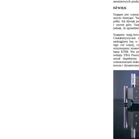
anonimowych produkt
DŹWIĘK
Snapper jest wzmac
uroczo brzmiące "ba
półki. Ich dźwięk je
i czystej góry. Sn
jednak, że uprzedze
Snappery mają bow
Charakterystyczne 
zaokrąglony bas, w
tego coś więcej, c
otrzymujemy mianowic
lamp KT88. Nie jes
rodzaju YBA Passi
został dopełnion
wzmacniaczach braku
mocna i dynamiczna