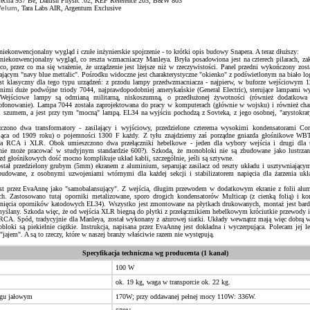
ctra 937 Be, Danish Physic .02, KEF Reference 203, B&W 803
Velum
, Tara Labs AIR, Argentum Exclusive
niekonwencjonalny wygląd i czułe inżynierskie spojrzenie - to krótki opis budowy Snapera. A teraz dłuższy:
iekonwencjonalny wygląd, co reszta wzmacniaczy Manleya. Bryła posadowiona jest na czterech pilarach, z
eco, przez co ma się wrażenie, że urządzenie jest lżejsze niż w rzeczywistości. Panel przedni wykończony zos
jącym "navy blue mettalic". Pośrodku widoczne jest charakterystyczne "okienko" z podświetlonym na biało lo
st klasyczny dla tego typu urządzeń: z przodu lampy przedwzmacniacza - najpierw, w buforze wejściowy
 nimi duże podwójne triody 7044, najprawdopodobniej amerykańskie (General Electric), sterujące lampami
. Wejściowe lampy są odmianą militarną, niskoszumną, o przedłużonej żywotności (również dodatkowa
fonowanie). Lampa 7044 została zaprojektowana do pracy w komputerach (głównie w wojsku) i również chara
m szumem, a jest przy tym "mocną" lampą. EL34 na wyjściu pochodzą z Sovteka, z jego osobnej, "arystokratyc
zono dwa transformatory - zasilający i wyjściowy, przedzielone czterema wysokimi kondensatorami Corn
ająca od 1909 roku) o pojemności 1300 F każdy. Z tyłu znajdziemy zaś porządne gniazda głośnikowe 
cia RCA i XLR. Obok umieszczono dwa przełączniki hebelkowe - jeden dla wybory wejścia i drugi dla u
enie może pracować w studyjnym standardzie 600?). Szkoda, że monobloki nie są zbudowane jako lustrzan
zd głośnikowych dość mocno komplikuje układ kabli, szczególnie, jeśli są sztywne.
ostał przedzielony grubym (5mm) ekranem z aluminium, separując zasilacz od reszty układu i usztywniającym 
budowane, z osobnymi uzwojeniami wtórnymi dla każdej sekcji i stabilizatorem napięcia dla żarzenia uk
st przez EvaAnnę jako "samobalansujący". Z wejścia, długim przewodem w dodatkowym ekranie z folii alum
h. Zastosowano tutaj oporniki metalizowane, sporo drogich kondensatorów Multicap (z cienką folią) i kon
gnięcia oporników katodowych EL34). Wszystko jest zmontowane na płytkach drukowanych, montaż jest bardz
myślany. Szkoda więc, że od wejścia XLR biegną do płytki z przełącznikiem hebelkowym króciutkie przewody i 
CA. Spód, tradycyjnie dla Manleya, został wykonany z ażurowej siatki. Układy wewnątrz mają więc dobrą we
loki są piekielnie ciężkie. Instrukcja, napisana przez EvaAnnę jest dokładna i wyczerpująca. Polecam jej le
jajem". A są to rzeczy, które w naszej branży właściwie razem nie występują.
Specyfikacja techniczna wg producenta (1 kanał)
100 W
ok. 19 kg, waga w transporcie ok. 22 kg.
egu jałowym
170W; przy oddawanej pełnej mocy 110W: 336W.