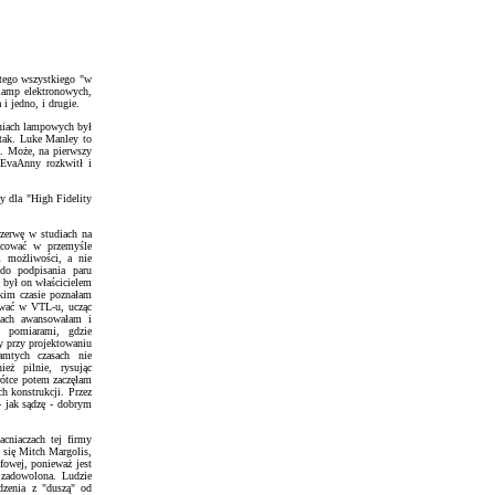
 tego wszystkiego "w
 lamp elektronowych,
i jedno, i drugie.
niach lampowych był
 tak. Luke Manley to
a. Może, na pierwszy
 EvaAnny rozkwitł i
by dla "High Fidelity
rzerwę w studiach na
acować w przemyśle
 możliwości, a nie
do podpisania paru
 był on właścicielem
kim czasie poznałam
ować w VTL-u, ucząc
cach awansowałam i
i pomiarami, gdzie
y przy projektowaniu
mtych czasach nie
eż pilnie, rysując
ótce potem zaczęłam
h konstrukcji. Przez
- jak sądzę - dobrym
cniaczach tej firmy
 się Mitch Margolis,
fowej, ponieważ jest
 zadowolona. Ludzie
ądzenia z "duszą" od