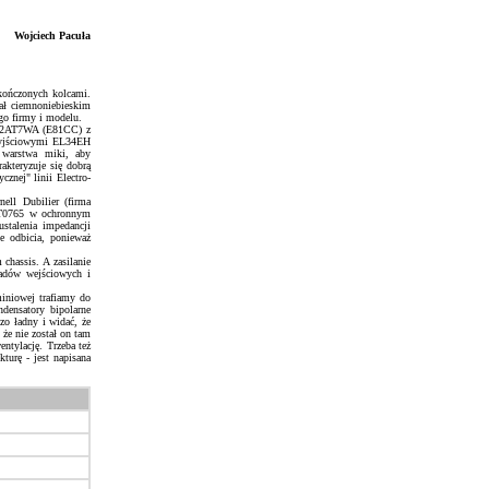
Wojciech Pacuła
akończonych kolcami.
tał ciemnoniebieskim
go firmy i modelu.
m 12AT7WA (E81CC) z
 wyjściowymi EL34EH
 warstwa miki, aby
kteryzuje się dobrą
znej" linii Electro-
ell Dubilier (firma
WBT0765 w ochronnym
stalenia impedancji
e odbicia, ponieważ
chassis. A zasilanie
ładów wejściowych i
iniowej trafiamy do
densatory bipolarne
o ładny i widać, że
że nie został on tam
ntylację. Trzeba też
kturę - jest napisana