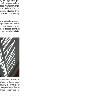
ć, że jego głos jest
ya. Jak wspominałem,
 tego wyrafinowanie,
mpler Naima, ale i w
dobrze słychać było
Go!Beat 282 553-2),
ary w natychmiastowy
wprawdzie nie jest to
d neutralności, które
go. Snapper również
o na tyle niewielkie,
stworzone. Rodzi to
Manleya, bo to dość
ernie", ale być może
l wszystkiemu. Warto
Physic. Kiedy mu to