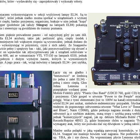
ów, które - wydawałoby się - zaprojektowały i wykonały roboty.
niaczem wykorzystującym w sekcji wyjściowej lampy EL34. Są to
ńki", które jednak rzadko można spotkać w urządzeniach z wyższej
st ciepły, bardzo przyjemny, organiczny, brakuje w nim jednak "kopa"
apper (podobnie jak tańszy
Stingray
na lampach EL84) pokazują
nia i stereotypy są gwoździem do trumny poznania.
iem pięknie prowadzone pasmo - od najwyższej góry po sam dół.
dla EL34 atrybuty, takie jak: perlistość góry, ciepły środek i
 mniejszym lub większym stopniu są wyczuwalne, jednak dodano do
o wykorzystując te przymioty, czyni z nich zalety. Ze Snapperów
ie pełny i sprężysty bas - taki, jaki przyzwyczailiśmy się słyszeć z
t on wprawdzie tak zdyscyplinowany jak z urządzeń solid-state w
on 600, ani ze wzmacniaczy VTL VT-150 na lampach 6550, jednak
y pełnym i dużym wyższym basem, których w wymienionych
je. A jego praca - tak, wciąż mówimy o lampach EL34 - jest szybka,
.
Łączy się on gładko i
"bezszwowo" ze średnicą
(to jedna z zalet EL34) -
pełną i nieco ciepłą. Głos
Johna Lennona z
przepięknie wydanej przez
Mobile Fidelity płyty "Plastic Ono Band" (UDCD 760, gold CD) by
i przyjemny. Chór gospel w utworze "Power to the People" mi
potęgę. Wraz z tymi elementami (toż to 100W na kanał) otrzymaliś
wśród EL34 jest unikat, nieledwie endenemiczny przypadek. Słychać
trudnym do poprawnego odtworzenia utworze "What Love is" Tomm
and Blues", Naim CD060), gdzie perkusja nagrana została z du
odtworzył ją z szybkim atakiem, masą stopy i szybką pracą werbl
jednak "komercyjnych" nagrań, jak np. debiutu Michaela Bublé ("
Records/Reprise 48915 2), gdzie brzmienie chóru w nagraniu "F
wymagany atak, który nie pozwala zlać się dźwiękom w jedną całość
Manley unika pułapki w jaką wpadają zazwyczaj konstrukcje, w 
EL34. Snapper nie maskuje bowiem wad nagrania. Nie podkreśla ic
np. YBA, ale i nie chowa. Na wspomnianej płycie Lennona słycha