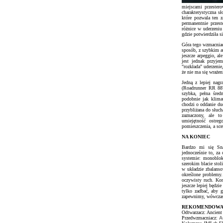
miejscami przestero
charakterystyczna s
które pozwala ten z
permanentnie przes
różnice w uderzeni
gdzie potwierdziła 
Góra tego wzmacniac
sposób, z szybkim at
jeszcze arpeggio, al
jest jednak przyje
"rozkłada" uderzenie
że nie ma się wrażen
Jedną z lepiej nag
(Roadrunner RR 887
szybka, pełna śred
podobnie jak klima
chodzi o oddanie duc
przybliżana do słuch
zaznaczony, ale t
umiejętność ostre
pomieszczenia, a sce
NA KONIEC
Bardzo mi się Sna
jednocześnie to, za
systemie: monoblok
szerokim blacie stol
w układzie zbalans
określone problemy
oczywisty ruch. Kon
jeszcze lepiej będz
tylko zadbać, aby 
zapewnimy, wówczas
REKOMENDOWA
Odtwarzacz: Ancien
Przedwzmacniacz:
A