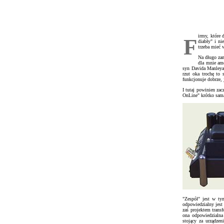
irmy, które 
F
diabły" i ni
trzeba mieć 
Na długo za
dla mnie ame
syn Davida Manleya,
rzut oka trochę to
funkcjonuje dobrze, 
I tutaj powinien zac
OnLine" krótko sama
"Zespół" jest w ty
odpowiedzialny jest
zaś projektem trans
ona odpowiedzialna
stojący za urządzen