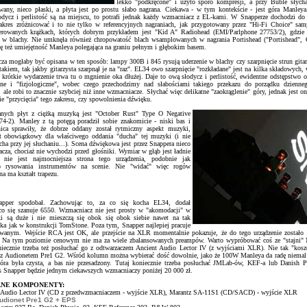
lekko "podkręcone" i użyto sporo kompresji, a przy Bublé słycha
wany, nieco płaski, a płyta jest po prostu słabo nagrana. Ciekawa - w tym kontekście - jest góra Manle
łodycz i perlistość są na miejscu, to potrafi jednak każdy wzmacniacz z EL-kami. W Snapperze dochodzi do
akres zróżnicować i to nie tylko w referencyjnych nagraniach, jak przygotowany przez "Hi-Fi Choice" sa
terowanych krążkach, których dobrym przykładem jest "Kid A" Radiohead (EMI/Parlphone 27753/2), gdzie 
u w blachy. Nie umknęła również chropowatość blach wsamplowanych w nagrania Portishead ("Portishead", 
się też umiejętność Manleya polegająca na graniu pełnym i głębokim basem.
za mogłaby być opisana w ten sposób: lampy 300B i 845 rysują uderzenie w blachy czy szarpnięcie strun git
akiem, tak jakby gitarzysta szarpnął je na "raz". EL34 owo szarpnięcie "rozkładane" jest na kilka składowych, 
e krótkie wydarzenie trwa tu o mgnienie oka dłużej. Daje to ową słodycz i perlistość, ewidentne odstępstwo o
mne i "fizjologiczne", wobec czego przechodzimy nad słabościami takiego przekazu do porządku dzienne
, ale robi to znacznie szybciej niż inne wzmacniacze. Słychać więc delikatne "zaokrąglenie" góry, jednak jest on
ie "przycięcia" tego zakresu, czy spowolnienia dźwięku.
ranych płyt z ciężką muzyką jest "October Rust" Type O Negative
4-2). Manley z tą potęgą poradził sobie znakomicie - niski bas i
nica sprawiły, że dobrze oddany został rytmiczny aspekt muzyki,
t obowiązkowy dla właściwego oddania "ducha" tej muzyki (i nie
ha przy jej słuchaniu...). Scena dźwiękowa jest przez Snappera nieco
acza, chociaż nie wychodzi przed głośniki. Wymiar w głąb jest ładnie
o nie jest najmocniejsza strona tego urządzenia, podobnie jak
go rysowania instrumentów na scenie. Nie "widać" więc rogów
na ma kształt trapezu.
pper spodobał. Zachowując to, za co się kocha EL34, dodał
 co się szanuje 6550. Wzmacniacz nie jest prosty w "akomodacji" w
i są duże i nie mieszczą się obok się obok siebie nawet na tak
ika jak w konstrukcji TomStone. Poza tym, Snapper najlepiej pracuje
owanym. Wejście RCA jest OK, ale przejście na XLR momentalnie pokazuje, że do tego urządzenie zostało 
. Na tym poziomie cenowym nie ma za wiele zbalansowanych preampów. Warto wypróbować coś ze "stajni" 
iecznie trzeba też posłuchać go z odtwarzaczem Ancient Audio Lector IV (z wyjściami XLR). Nie tak "kosz
ie z Audionetem Pre1 G2. Wśród kolumn można wybierać dość dowolnie, jako że 100W Manleya da radę niema
góra była czysta, a bas nie przesadzony. Tutaj koniecznie trzeba posłuchać JMLab-ów, KEF-a lub Danish 
 Snapper będzie jednym ciekawszych wzmacniaczy poniżej 20 000 zł.
NE KOMPONENTY:
t Audio Lector IV (CD z przedwzmacniaczem - wyjście XLR), Marantz SA-11S1 (CD/SACD) - wyjście XLR
udionet Pre1 G2 + EPS