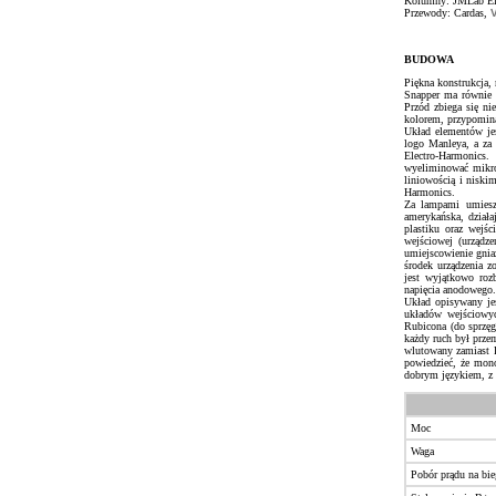
Kolumny: JMLab Ele
Przewody: Cardas,
BUDOWA
Piękna konstrukcja, 
Snapper ma równie n
Przód zbiega się ni
kolorem, przypomina
Układ elementów je
logo Manleya, a za
Electro-Harmonics
wyeliminować mikro
liniowością i niski
Harmonics.
Za lampami umieszc
amerykańska, dział
plastiku oraz wejś
wejściowej (urządz
umiejscowienie gnia
środek urządzenia z
jest wyjątkowo roz
napięcia anodowego.
Układ opisywany je
układów wejściowyc
Rubicona (do sprzę
każdy ruch był prze
wlutowany zamiast R
powiedzieć, że monob
dobrym językiem, z "
Moc
Waga
Pobór prądu na bi