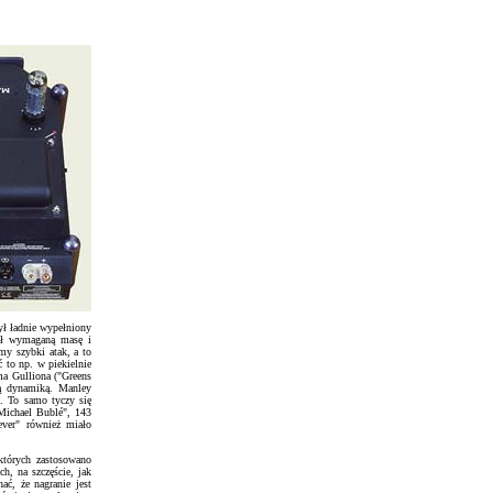
ł ładnie wypełniony
ał wymaganą masę i
my szybki atak, a to
 to np. w piekielnie
a Gulliona ("Greens
żą dynamiką. Manley
i. To samo tyczy się
Michael Bublé", 143
ever" również miało
.
których zastosowano
h, na szczęście, jak
ć, że nagranie jest