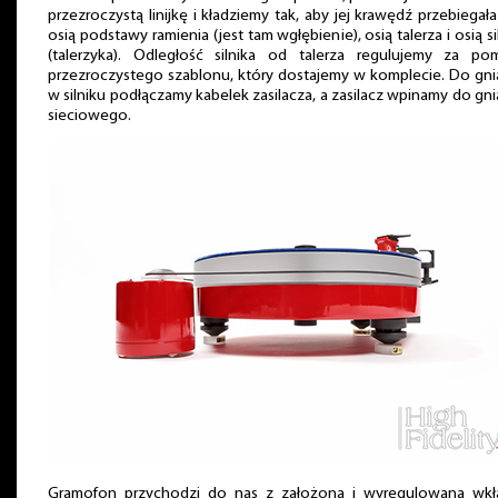
przezroczystą linijkę i kładziemy tak, aby jej krawędź przebiegał
osią podstawy ramienia (jest tam wgłębienie), osią talerza i osią si
(talerzyka). Odległość silnika od talerza regulujemy za po
przezroczystego szablonu, który dostajemy w komplecie. Do gn
w silniku podłączamy kabelek zasilacza, a zasilacz wpinamy do gn
sieciowego.
Gramofon przychodzi do nas z założoną i wyregulowaną wkł