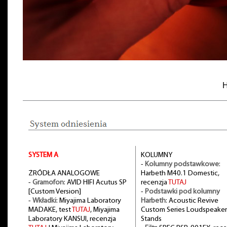
H
SYSTEM A
KOLUMNY
-
Kolumny podstawkowe
:
ŻRÓDŁA ANALOGOWE
Harbeth M40.1 Domestic,
-
Gramofon
: AVID HIFI Acutus SP
recenzja
TUTAJ
[Custom Version]
-
Podstawki pod kolumny
-
Wkładki
: Miyajima Laboratory
Harbeth
: Acoustic Revive
MADAKE, test
TUTAJ
, Miyajima
Custom Series Loudspeaker
Laboratory KANSUI, recenzja
Stands