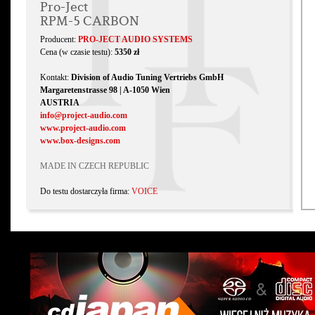
Pro-Ject
RPM-5 CARBON
Producent:
PRO-JECT AUDIO SYSTEMS
Cena (w czasie testu):
5350 zł
Kontakt:
Division of Audio Tuning Vertriebs GmbH
Margaretenstrasse 98 | A-1050 Wien
AUSTRIA
info@project-audio.com
www.project-audio.com
www.box-designs.com
MADE IN CZECH REPUBLIC
Do testu dostarczyła firma:
VOICE