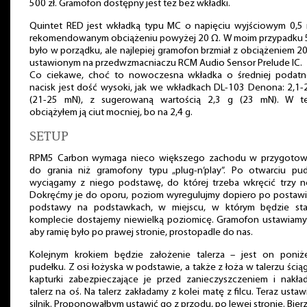
500 zł. Gramofon dostępny jest też bez wkładki.
Quintet RED jest wkładką typu MC o napięciu wyjściowym 0,5 
rekomendowanym obciążeniu powyżej 20 Ω. W moim przypadku 
było w porządku, ale najlepiej gramofon brzmiał z obciążeniem 2
ustawionym na przedwzmacniaczu RCM Audio Sensor Prelude IC.
Co ciekawe, choć to nowoczesna wkładka o średniej podatno
nacisk jest dość wysoki, jak we wkładkach DL-103 Denona: 2,1-
(21-25 mN), z sugerowaną wartością 2,3 g (23 mN). W te
obciążyłem ją ciut mocniej, bo na 2,4 g.
SETUP
RPM5 Carbon wymaga nieco większego zachodu w przygotow
do grania niż gramofony typu „plug-n’play”. Po otwarciu pud
wyciągamy z niego podstawę, do której trzeba wkręcić trzy nó
Dokręćmy je do oporu, poziom wyregulujmy dopiero po postawi
podstawy na podstawkach, w miejscu, w którym będzie sta
komplecie dostajemy niewielką poziomicę. Gramofon ustawiamy 
aby ramię było po prawej stronie, prostopadle do nas.
Kolejnym krokiem będzie założenie talerza – jest on poniż
pudełku. Z osi łożyska w podstawie, a także z łoża w talerzu ści
kapturki zabezpieczające je przed zanieczyszczeniem i nakła
talerz na oś. Na talerz zakładamy z kolei matę z filcu. Teraz usta
silnik. Proponowałbym ustawić go z przodu, po lewej stronie. Bie