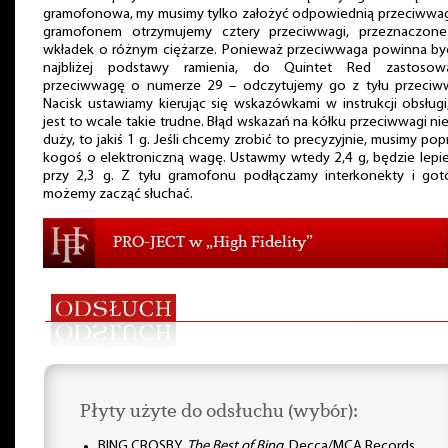
gramofonowa, my musimy tylko założyć odpowiednią przeciwwag
gramofonem otrzymujemy cztery przeciwwagi, przeznaczone
wkładek o różnym ciężarze. Ponieważ przeciwwaga powinna być
najbliżej podstawy ramienia, do Quintet Red zastosow
przeciwwagę o numerze 29 – odczytujemy go z tyłu przeciww
Nacisk ustawiamy kierując się wskazówkami w instrukcji obsługi
jest to wcale takie trudne. Błąd wskazań na kółku przeciwwagi nie
duży, to jakiś 1 g. Jeśli chcemy zrobić to precyzyjnie, musimy pop
kogoś o elektroniczną wagę. Ustawmy wtedy 2,4 g, będzie lepie
przy 2,3 g. Z tyłu gramofonu podłączamy interkonekty i got
możemy zacząć słuchać.
PRO-JECT w „High Fidelity”
Płyty użyte do odsłuchu (wybór):
BING CROSBY,
The Best of Bing
, Decca/MCA Records