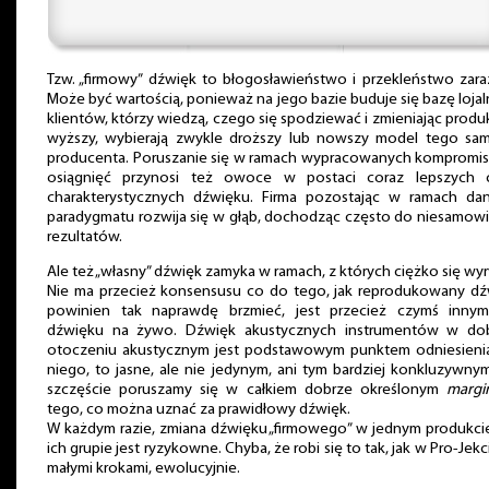
Tzw. „firmowy” dźwięk to błogosławieństwo i przekleństwo zar
Może być wartością, ponieważ na jego bazie buduje się bazę loja
klientów, którzy wiedzą, czego się spodziewać i zmieniając produ
wyższy, wybierają zwykle droższy lub nowszy model tego sa
producenta. Poruszanie się w ramach wypracowanych kompromis
osiągnięć przynosi też owoce w postaci coraz lepszych 
charakterystycznych dźwięku. Firma pozostając w ramach da
paradygmatu rozwija się w głąb, dochodząc często do niesamow
rezultatów.
Ale też „własny” dźwięk zamyka w ramach, z których ciężko się wy
Nie ma przecież konsensusu co do tego, jak reprodukowany dź
powinien tak naprawdę brzmieć, jest przecież czymś inny
dźwięku na żywo. Dźwięk akustycznych instrumentów w do
otoczeniu akustycznym jest podstawowym punktem odniesienia
niego, to jasne, ale nie jedynym, ani tym bardziej konkluzywny
szczęście poruszamy się w całkiem dobrze określonym
margi
tego, co można uznać za prawidłowy dźwięk.
W każdym razie, zmiana dźwięku „firmowego” w jednym produkci
ich grupie jest ryzykowne. Chyba, że robi się to tak, jak w Pro-Jekcie
małymi krokami, ewolucyjnie.