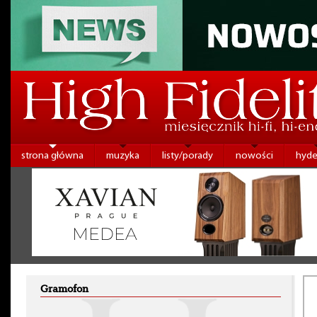
strona główna
muzyka
listy/porady
nowości
hyde
Gramofon