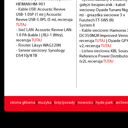
HIFIMAN HM-901
gałęzi
: bezpiecznik - kabel
-
Kable USB
: Acoustic Revive
sieciowy Oyaide Tunami Nig
USB-1.0SP (1 m) | Acoustic
m) - gniazdka sieciowe 3 x
Revive USB-5.0PL (5 m), recenzja
Furutech FT-SWS (R)
TUTAJ
System II
-
Sieć LAN
: Acoustic Revive LAN-
-
Kable sieciowe
: Harmonix 
1.0 PA (kable ) | RLI-1 (filtry),
DC350M2R Improved-Versi
recenzja
TUTAJ
recenzja
TUTAJ
| Oyaide GP
-
Router
: Liksys WAG320N
v2, recenzja
TUTAJ
-
Serwer sieciowy
: Synology
-
Listwa sieciowa
: KBL Soun
DS410j/8 TB
Reference Power Distributo
(v2), recenzja
TUTAJ
strona główna
|
muzyka
|
listy/porady
|
nowości
|
hyde park
|
archi