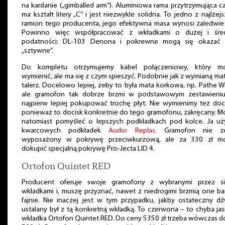
na kardanie („gimballed arm”). Aluminiowa rama przytrzymująca c
ma kształt litery „C” i jest niezwykle solidna. To jedno z najlżej
ramion tego producenta, jego efektywna masa wynosi zaledwie 
Powinno więc współpracować z wkładkami o dużej i śred
podatności; DL-103 Denona i pokrewne mogą się okazać 
„sztywne”.
Do kompletu otrzymujemy kabel połączeniowy, który m
wymienić, ale ma się z czym spieszyć. Podobnie jak z wymianą ma
talerz. Docelowo lepiej, żeby to była mata korkowa, np. Pathe W
ale gramofon tak dobrze brzmi w podstawowym zestawieniu
najpierw lepiej pokupować trochę płyt. Nie wymienimy też doc
ponieważ to docisk konkretnie do tego gramofonu, zakręcany. 
natomiast pomyśleć o lepszych podkładkach pod kolce. Ja uż
kwarcowych podkładek
Audio Replas
. Gramofon nie zo
wyposażony w pokrywę przeciwkurzową, ale za 330 zł m
dokupić specjalną pokrywę Pro-Jecta LID 4.
Ortofon Quintet RED
Producent oferuje swoje gramofony z wybranymi przez si
wkładkami i, muszę przyznać, nawet z niedrogimi brzmią one b
fajnie. Nie inaczej jest w tym przypadku, jakby ostateczny d
ustalany był z tą konkretną wkładką. To czerwona – to chyba ja
wkładka Ortofon Quintet RED. Do ceny 5350 zł trzeba wówczas 