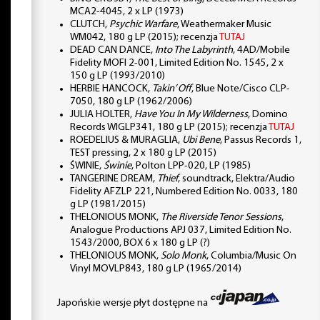
MCA2-4045, 2 x LP (1973)
CLUTCH,
Psychic Warfare
, Weathermaker Music
WM042, 180 g LP (2015); recenzja
TUTAJ
DEAD CAN DANCE,
Into The Labyrinth
, 4AD/Mobile
Fidelity MOFI 2-001, Limited Edition No. 1545, 2 x
150 g LP (1993/2010)
HERBIE HANCOCK,
Takin’ Off
, Blue Note/Cisco CLP-
7050, 180 g LP (1962/2006)
JULIA HOLTER,
Have You In My Wilderness
, Domino
Records WIGLP341, 180 g LP (2015); recenzja
TUTAJ
ROEDELIUS & MURAGLIA,
Ubi Bene
, Passus Records 1,
TEST pressing, 2 x 180 g LP (2015)
ŚWINIE,
Świnie
, Polton LPP-020, LP (1985)
TANGERINE DREAM,
Thief
, soundtrack, Elektra/Audio
Fidelity AFZLP 221, Numbered Edition No. 0033, 180
g LP (1981/2015)
THELONIOUS MONK,
The Riverside Tenor Sessions
,
Analogue Productions APJ 037, Limited Edition No.
1543/2000, BOX 6 x 180 g LP (?)
THELONIOUS MONK,
Solo Monk
, Columbia/Music On
Vinyl MOVLP843, 180 g LP (1965/2014)
Japońskie wersje płyt dostępne na