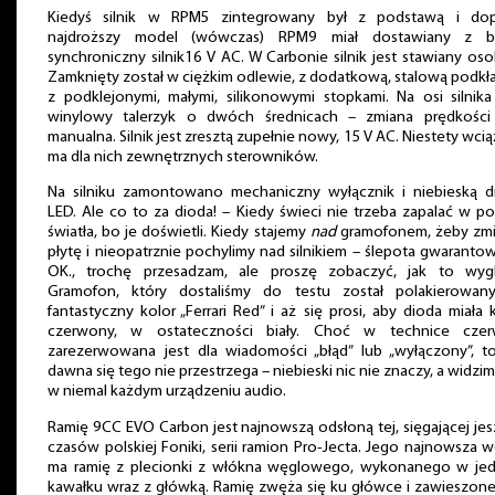
Kiedyś silnik w RPM5 zintegrowany był z podstawą i dop
najdroższy model (wówczas) RPM9 miał dostawiany z b
synchroniczny silnik16 V AC. W Carbonie silnik jest stawiany os
Zamknięty został w ciężkim odlewie, z dodatkową, stalową podkł
z podklejonymi, małymi, silikonowymi stopkami. Na osi silnika
winylowy talerzyk o dwóch średnicach – zmiana prędkości 
manualna. Silnik jest zresztą zupełnie nowy, 15 V AC. Niestety wcią
ma dla nich zewnętrznych sterowników.
Na silniku zamontowano mechaniczny wyłącznik i niebieską d
LED. Ale co to za dioda! – Kiedy świeci nie trzeba zapalać w p
światła, bo je doświetli. Kiedy stajemy
nad
gramofonem, żeby zmi
płytę i nieopatrznie pochylimy nad silnikiem – ślepota gwaranto
OK., trochę przesadzam, ale proszę zobaczyć, jak to wygl
Gramofon, który dostaliśmy do testu został polakierowan
fantastyczny kolor „Ferrari Red” i aż się prosi, aby dioda miała 
czerwony, w ostateczności biały. Choć w technice czer
zarezerwowana jest dla wiadomości „błąd” lub „wyłączony”, t
dawna się tego nie przestrzega – niebieski nic nie znaczy, a widzi
w niemal każdym urządzeniu audio.
Ramię 9CC EVO Carbon jest najnowszą odsłoną tej, sięgającej je
czasów polskiej Foniki, serii ramion Pro-Jecta. Jego najnowsza w
ma ramię z plecionki z włókna węglowego, wykonanego w je
kawałku wraz z główką. Ramię zwęża się ku główce i zawieszone