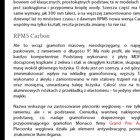
bowiem od klasycznych, prostokątnych podstaw, ta w modelach
jest zaokrąglona i przypomina kroplę wody. Szersza część ma 
same wymiary, jak 300 mm talerz, a na węższej zamontowano ram
dziewięć lat to mnóstwo czasu i z dawnym RPM5 nowa wersja Ca
wspólny ma tylko kształt, reszta przeszła zmianę i to nie raz.
RPM5 Carbon
Ale to wciąż gramofon masowy, nieodsprzęgany, o napę
paskowym, z ramieniem o długości 9”. Ma niski profil, ale wy
bardzo kompetentnie. Podstawę wykonano z płyty MD
dociążonej krążkami z żeliwa i stali w okrągłym kształcie, skupia
masę wokół głównego łożyska. O dołu jest on szerszy, a od góry
zminimalizować wpływ na wkładkę gramofonową, węższy. Ta
wykonano z akrylu i zamontowano w nim stalowy trzpień na p
oraz mosiężną, utwardzaną tuleję łożyska. Całość stoi na tr
aluminiowych nóżkach z przekładką z elastomeru – to jedyny el
miękki.
Nazwa wskazuje na zastosowanie plecionki węglowej – nie tyl
ramieniu, ale i w podstawie. Cieniutką warstwę naklejon
podstawę, co nadaje gramofonowi drapieżnego wygl
przypominającego gramofon Monaco firmy
Grand Prix A
Plecionka węglowa działa jak element antywibracyjny, poni
znakomicie tłumi drgania.