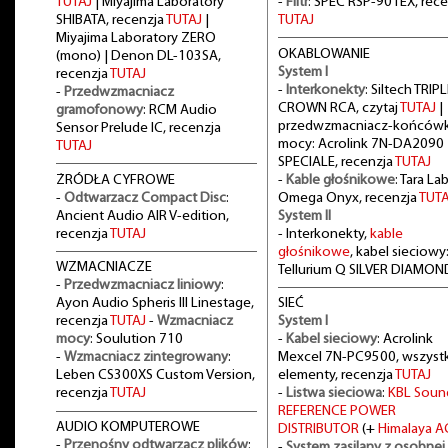
TUTAJ
| Miyajima Laboratory
-
Filtr
: SPEC RSP-901EX, rece
SHIBATA, recenzja
TUTAJ
|
TUTAJ
Miyajima Laboratory ZERO
OKABLOWANIE
(mono) | Denon DL-103SA,
System I
recenzja
TUTAJ
-
Interkonekty
: Siltech TRIPL
-
Przedwzmacniacz
CROWN RCA, czytaj
TUTAJ
|
gramofonowy
: RCM Audio
przedwzmacniacz-końców
Sensor Prelude IC, recenzja
mocy: Acrolink 7N-DA2090
TUTAJ
SPECIALE, recenzja
TUTAJ
ŻRÓDŁA CYFROWE
-
Kable głośnikowe
: Tara La
-
Odtwarzacz Compact Disc
:
Omega Onyx, recenzja
TUTA
Ancient Audio AIR V-edition,
System II
recenzja
TUTAJ
- Interkonekty,
kable
głośnikowe
, kabel sieciowy
WZMACNIACZE
Tellurium Q SILVER DIAMON
-
Przedwzmacniacz liniowy
:
Ayon Audio Spheris III Linestage,
SIEĆ
recenzja
TUTAJ
-
Wzmacniacz
System I
mocy
: Soulution 710
-
Kabel sieciowy
: Acrolink
-
Wzmacniacz zintegrowany
:
Mexcel 7N-PC9500, wszystk
Leben CS300XS Custom Version,
elementy, recenzja
TUTAJ
recenzja
TUTAJ
-
Listwa sieciowa
:
KBL Soun
REFERENCE POWER
AUDIO KOMPUTEROWE
DISTRIBUTOR
(+
Himalaya A
-
Przenośny odtwarzacz plików
:
-
System zasilany z osobnej