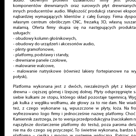
audio. Głównym profilem działalności firmy jest produ
komponentów drewnianych oraz surowych płyt drewnianych
innych producentów audio. Większość produkcji stanowi ekspor
najbardziej wymagających klientów z całej Europy. Firma dysp
własnym centrum obróbczym CNC, frezarką 3D, własną suszarn
malarnią. Oferta firmy skupia się na następujących produkta
usługach:
- obudowy kolumn głośnikowych,
- obudowy do urządzeń i akcesoriów audio,
- plinty gramofonowe,
- platformy, podstawy i standy,
- drewniane panele czołowe,
- malowanie walcowe,
- malowanie natryskowe (również lakiery fortepianowe na wy
połysk),
Platforma wykonana jest z dwóch, niezależnych płyt z klejo
drewna – cięższej górnej i lżejszej dolnej. Płyty odsprzęgnięte 
siebie kulkami ze stopu, którego skład pozostaje tajemnicą. Wy
jak kulka z węgliku wolframu, ale głowy za to nie dam. Nie wi
też, z czego wykonane są, wpuszczone w płyty, łoża. Na fro
wyfrezowano logo firmy i jednocześnie nazwę platformy. Choć
Kamiennik zastrzega, że to wersja przedprodukcyjna (naciskałem n
najszybsze dostarczenie platformy do testu), poza paroma det
nie ma do czego się przyczepić. To świetnie wykonana, bardzo 
platforma – ciężka i mocno w systemie widoczna. Patrząc na 