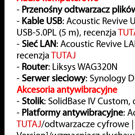
-
Przenośny odtwarzacz plikó
-
Kable USB
: Acoustic Revive 
USB-5.0PL (5 m), recenzja
TUT
-
Sieć LAN
: Acoustic Revive LAN-
recenzja
TUTAJ
-
Router
: Liksys WAG320N
-
Serwer sieciowy
: Synology D
Akcesoria antywibracyjne
-
Stolik
: SolidBase IV Custom,
-
Platformy antywibracyjne
: A
TUTAJ
/odtwarzacze cyfrowe |