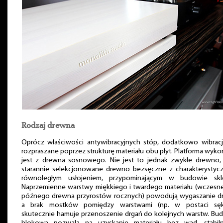
Rodzaj drewna
Oprócz właściwości antywibracyjnych stóp, dodatkowo wibracj
rozpraszane poprzez strukturę materiału obu płyt. Platforma wyk
jest z drewna sosnowego. Nie jest to jednak zwykłe drewno, 
starannie selekcjonowane drewno bezsęczne z charakterystyc
równoległym usłojeniem, przypominającym w budowie skle
Naprzemienne warstwy miękkiego i twardego materiału (wczesne
późnego drewna przyrostów rocznych) powodują wygaszanie dr
a brak mostków pomiędzy warstwami (np. w postaci sę
skutecznie hamuje przenoszenie drgań do kolejnych warstw. Bu