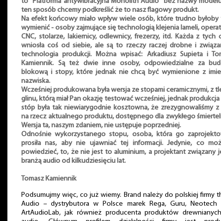
to "Platforma antywibracyjna Monolith Audio" bez nazwy model
ten sposób chcemy podkreślić że to nasz flagowy produkt.
Na efekt końcowy miało wpływ wiele osób, które trudno byłoby 
wymienić - osoby zajmujące się technologią klejenia lameli, opera
CNC, stolarze, lakiernicy, odlewnicy, frezerzy, itd. Każda z tych
wniosła coś od siebie, ale są to rzeczy raczej drobne i związ
technologia produkcji. Można wpisać: Arkadiusz Supieta i To
Kamiennik. Są też dwie inne osoby, odpowiedzialne za bu
blokową i stopy, które jednak nie chcą być wymienione z imie
nazwiska.
Wcześniej produkowana była wersja ze stopami ceramicznymi, z t
glinu, którą miał Pan okazję testować wcześniej, jednak produkcja
stóp była tak niewiarygodnie kosztowna, że zrezygnowaliśmy z
na rzecz aktualnego produktu, dostępnego dla zwykłego śmiertel
Wersja ta, naszym zdaniem, nie ustępuje poprzedniej.
Odnośnie wykorzystanego stopu, osoba, która go zaprojekto
prosiła nas, aby nie ujawniać tej informacji. Jedynie, co mo
powiedzieć, to, że nie jest to aluminium, a projektant związany j
branżą audio od kilkudziesięciu lat.
Tomasz Kamiennik
Podsumujmy więc, co już wiemy. Brand należy do polskiej firmy th
Audio – dystrybutora w Polsce marek Rega, Guru, Neotech 
ArtAudioLab, jak również producenta produktów drewnianych