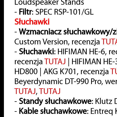
Loudspeaker Stands
-
Filtr
: SPEC RSP-101/GL
Słuchawki
-
Wzmacniacz słuchawkowy/z
Custom Version, recenzja
TUT
-
Słuchawki
: HIFIMAN HE-6, r
recenzja
TUTAJ
| HIFIMAN HE-
HD800 | AKG K701, recenzja
T
Beyerdynamic DT-990 Pro, wer
TUTAJ
,
TUTAJ
-
Standy słuchawkowe
: Klutz
-
Kable słuchawkowe
: Entreq