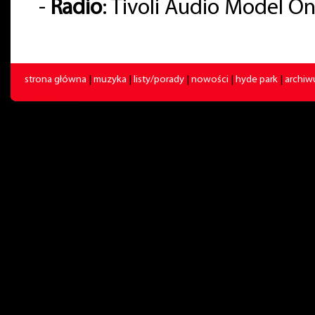
-
Radio
: Tivoli Audio Model O
strona główna
|
muzyka
|
listy/porady
|
nowości
|
hyde park
|
archi