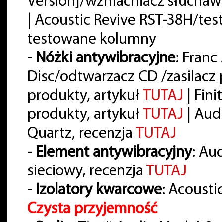
Version]/wzmacniacz słuchaw
| Acoustic Revive RST-38H/t
testowane kolumny
-
Nóżki antywibracyjne
: Franc
Disc/odtwarzacz CD /zasilac
produkty, artykuł
TUTAJ
| Fin
produkty, artykuł
TUTAJ
| Aud
Quartz, recenzja
TUTAJ
-
Element antywibracyjny
: Au
sieciowy, recenzja
TUTAJ
-
Izolatory kwarcowe
: Acousti
Czysta przyjemność