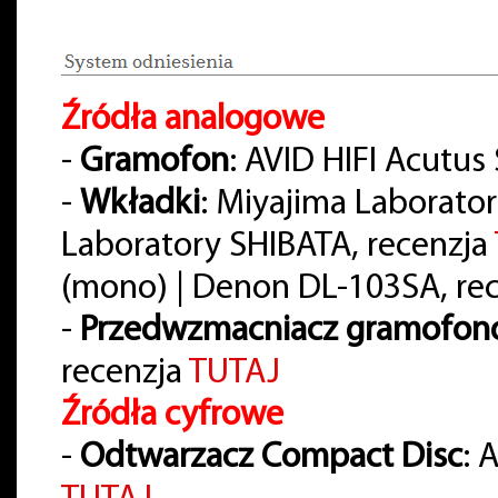
Źródła analogowe
-
Gramofon
: AVID HIFI Acutus
-
Wkładki
: Miyajima Laborato
Laboratory SHIBATA, recenzja
(mono) | Denon DL-103SA, re
-
Przedwzmacniacz gramofo
recenzja
TUTAJ
Źródła cyfrowe
-
Odtwarzacz Compact Disc
: 