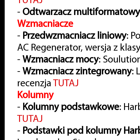
TUTAJ
-
Odtwarzacz multiformatowy
Wzmacniacze
-
Przedwzmacniacz liniowy
: P
AC Regenerator, wersja z klas
-
Wzmacniacz mocy
: Soulutio
-
Wzmacniacz zintegrowany
:
recenzja
TUTAJ
Kolumny
-
Kolumny podstawkowe
: Ha
TUTAJ
-
Podstawki pod kolumny Har