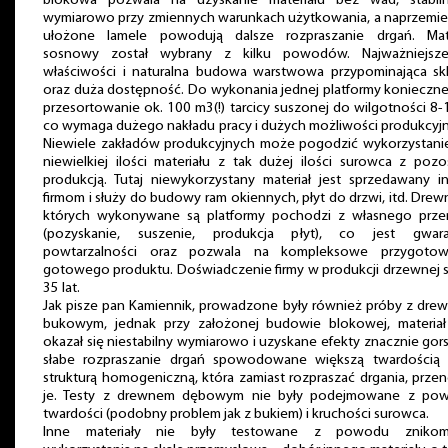
blokowa pozwala na uzyskanie materiału bez wad, stabil
wymiarowo przy zmiennych warunkach użytkowania, a naprzemie
ułożone lamele powodują dalsze rozpraszanie drgań. Mate
sosnowy został wybrany z kilku powodów. Najważniejsz
właściwości i naturalna budowa warstwowa przypominająca skl
oraz duża dostępność. Do wykonania jednej platformy konieczne
przesortowanie ok. 100 m3(!) tarcicy suszonej do wilgotności 8
co wymaga dużego nakładu pracy i dużych możliwości produkcyj
Niewiele zakładów produkcyjnych może pogodzić wykorzystanie
niewielkiej ilości materiału z tak dużej ilości surowca z pozo
produkcją. Tutaj niewykorzystany materiał jest sprzedawany i
firmom i służy do budowy ram okiennych, płyt do drzwi, itd. Drew
których wykonywane są platformy pochodzi z własnego prze
(pozyskanie, suszenie, produkcja płyt), co jest gwara
powtarzalności oraz pozwala na kompleksowe przygotow
gotowego produktu. Doświadczenie firmy w produkcji drzewnej 
35 lat.
Jak pisze pan Kamiennik, prowadzone były również próby z dre
bukowym, jednak przy założonej budowie blokowej, materiał
okazał się niestabilny wymiarowo i uzyskane efekty znacznie gor
słabe rozpraszanie drgań spowodowane większą twardością 
strukturą homogeniczną, która zamiast rozpraszać drgania, przen
je. Testy z drewnem dębowym nie były podejmowane z po
twardości (podobny problem jak z bukiem) i kruchości surowca.
Inne materiały nie były testowane z powodu zniko