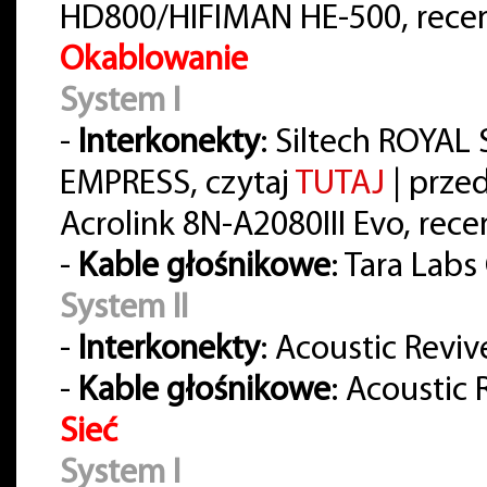
HD800/HIFIMAN HE-500, rece
Okablowanie
System I
-
Interkonekty
: Siltech ROYA
EMPRESS, czytaj
TUTAJ
| prze
Acrolink 8N-A2080III Evo, rece
-
Kable głośnikowe
: Tara Lab
System II
-
Interkonekty
: Acoustic Reviv
-
Kable głośnikowe
: Acoustic
Sieć
System I