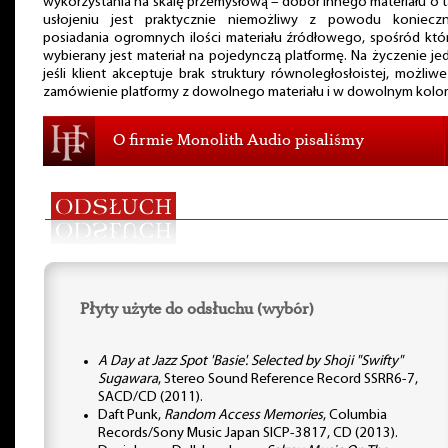
wykorzystania na skalę przemysłową – dobór innego materiału o 
usłojeniu jest praktycznie niemożliwy z powodu konieczn
posiadania ogromnych ilości materiału źródłowego, spośród kt
wybierany jest materiał na pojedynczą platformę. Na życzenie je
jeśli klient akceptuje brak struktury równoległosłoistej, możliwe
zamówienie platformy z dowolnego materiału i w dowolnym kolor
O firmie Monolith Audio pisaliśmy
Płyty użyte do odsłuchu (wybór)
A Day at Jazz Spot 'Basie'. Selected by Shoji "Swifty"
Sugawara
, Stereo Sound Reference Record SSRR6-7,
SACD/CD (2011).
Daft Punk,
Random Access Memories
, Columbia
Records/Sony Music Japan SICP-3817, CD (2013).