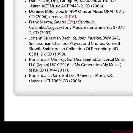
Danielsson, Dell, Landgren,
Salzau Music On The
Water
, ACT Music ACT 9445-2, CD (2006).
Dominic Miller,
Fourth Wall
, Q-rious Music QRM 108-2,
CD (2006); recenzja
TUTAJ
.
Frank Sinatra,
Sinatra Sings Gershwin
,
Columbia/Legacy/Sony Music Entertainment 507878
2, CD (2003).
Johann Sebastian Bach,
St. John Passion
, BWV 245,
Smithsonian Chamber Players and Chorus, Kenneth
Slowik, Smithsonian Collection Of Recordings ND
0381, 2 x CD (1990).
Portishead,
Dummy
, Go! Disc Limited/Universal Music
LLC (Japan) UICY-20164, “My Generation My Music”,
SHM-CD (1994/2011).
Portishead,
Third
, Go! Disc/Universal Music K.K.
(Japan) UICI-1069, CD (2008).