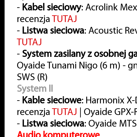
-
Kabel sieciowy
: Acrolink Me
recenzja
TUTAJ
-
Listwa sieciowa
: Acoustic Re
TUTAJ
-
System zasilany z osobnej ga
Oyaide Tunami Nigo (6 m) - gn
SWS (R)
System II
-
Kable sieciowe
: Harmonix X
recenzja
TUTAJ
| Oyaide GPX-R 
-
Listwa sieciowa
: Oyaide MTS
Audio komputerowe